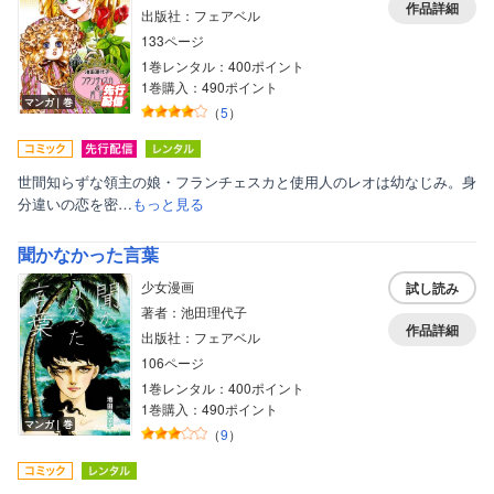
作品詳細
出版社：フェアベル
133ページ
1巻レンタル：400ポイント
1巻購入：490ポイント
マンガ｜巻
（
5
）
世間知らずな領主の娘・フランチェスカと使用人のレオは幼なじみ。身
分違いの恋を密…
もっと見る
聞かなかった言葉
少女漫画
試し読み
著者：池田理代子
作品詳細
出版社：フェアベル
106ページ
1巻レンタル：400ポイント
1巻購入：490ポイント
マンガ｜巻
（
9
）