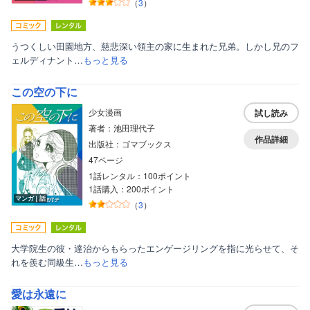
（
3
）
うつくしい田園地方、慈悲深い領主の家に生まれた兄弟。しかし兄のフ
ェルディナント…
もっと見る
この空の下に
少女漫画
試し読み
著者：池田理代子
作品詳細
出版社：ゴマブックス
47ページ
1話レンタル：100ポイント
1話購入：200ポイント
マンガ｜話
（
3
）
大学院生の彼・達治からもらったエンゲージリングを指に光らせて、そ
れを羨む同級生…
もっと見る
愛は永遠に