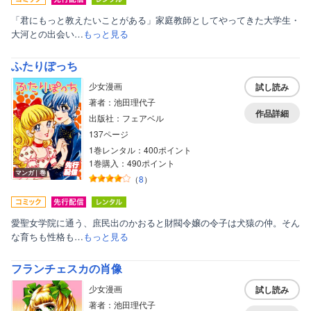
「君にもっと教えたいことがある」家庭教師としてやってきた大学生・
大河との出会い…
もっと見る
ふたりぽっち
少女漫画
試し読み
著者：池田理代子
作品詳細
出版社：フェアベル
137ページ
1巻レンタル：400ポイント
1巻購入：490ポイント
マンガ｜巻
（
8
）
愛聖女学院に通う、庶民出のかおると財閥令嬢の令子は犬猿の仲。そん
な育ちも性格も…
もっと見る
フランチェスカの肖像
少女漫画
試し読み
著者：池田理代子