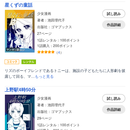
星くずの童話
少女漫画
試し読み
著者：池田理代子
作品詳細
出版社：ゴマブックス
27ページ
1話レンタル：100ポイント
1話購入：200ポイント
マンガ｜話
（
4
）
リズのボーイフレンドであるトニーは、施設の子どもたちに人形劇を披
露して回る、マ…
もっと見る
上野駅4時50分
少女漫画
試し読み
著者：池田理代子
作品詳細
出版社：ゴマブックス
29ページ
1話レンタル：100ポイント