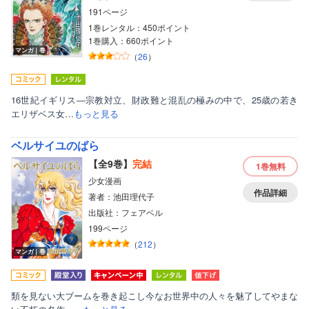
191ページ
1巻レンタル：450ポイント
1巻購入：660ポイント
マンガ｜巻
（
26
）
16世紀イギリス―宗教対立、財政難と混乱の極みの中で、25歳の若き
エリザベス女…
もっと見る
ベルサイユのばら
【全9巻】
完結
1巻
無料
少女漫画
作品詳細
著者：池田理代子
出版社：フェアベル
199ページ
（
212
）
マンガ｜巻
類を見ない大ブームを巻き起こし今なお世界中の人々を魅了してやまな