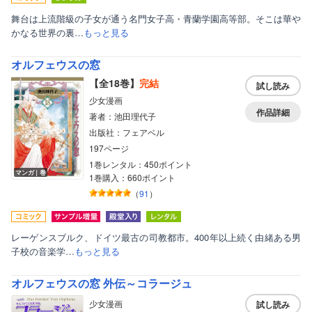
舞台は上流階級の子女が通う名門女子高・青蘭学園高等部。そこは華や
かなる世界の裏…
もっと見る
オルフェウスの窓
【全18巻】
完結
試し読み
少女漫画
作品詳細
著者：池田理代子
出版社：フェアベル
197ページ
1巻レンタル：450ポイント
マンガ｜巻
1巻購入：660ポイント
（
91
）
レーゲンスブルク、ドイツ最古の司教都市。400年以上続く由緒ある男
子校の音楽学…
もっと見る
オルフェウスの窓 外伝～コラージュ
少女漫画
試し読み