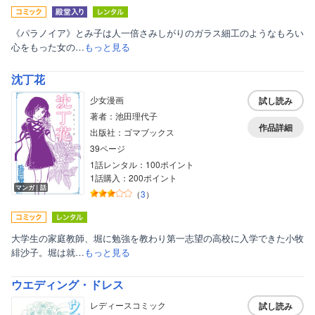
《パラノイア》とみ子は人一倍さみしがりのガラス細工のようなもろい
心をもった女の…
もっと見る
沈丁花
少女漫画
試し読み
著者：池田理代子
作品詳細
出版社：ゴマブックス
39ページ
1話レンタル：100ポイント
1話購入：200ポイント
マンガ｜話
（
3
）
大学生の家庭教師、堀に勉強を教わり第一志望の高校に入学できた小牧
緋沙子。堀は就…
もっと見る
ウエディング・ドレス
レディースコミック
試し読み