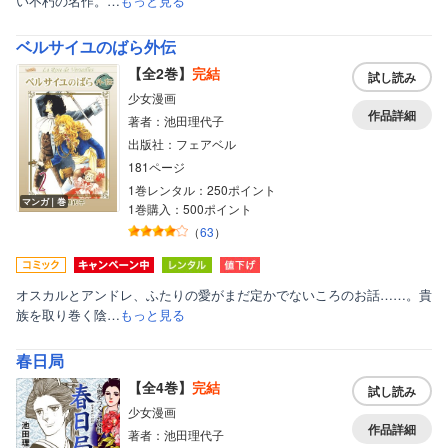
い不朽の名作。…
もっと見る
ベルサイユのばら外伝
【全2巻】
完結
試し読み
少女漫画
作品詳細
著者：池田理代子
出版社：フェアベル
181ページ
1巻レンタル：250ポイント
マンガ｜巻
1巻購入：500ポイント
（
63
）
オスカルとアンドレ、ふたりの愛がまだ定かでないころのお話……。貴
族を取り巻く陰…
もっと見る
春日局
【全4巻】
完結
試し読み
少女漫画
作品詳細
著者：池田理代子