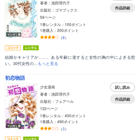
著者：池田理代子
作品詳細
出版社：ゴマブックス
59ページ
1巻レンタル：100ポイント
1巻購入：200ポイント
マンガ｜巻
（
8
）
結婚かキャリアか……、ある年齢に達すると女性の胸の中によぎる想
い。30代女性の…
もっと見る
初恋物語
少女漫画
試し読み
著者：池田理代子
作品詳細
出版社：フェアベル
132ページ
1巻レンタル：400ポイント
1巻購入：490ポイント
マンガ｜巻
（
3
）
ボーイズラブ