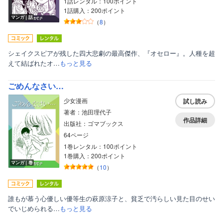
1話レンタル：100ポイント
1話購入：200ポイント
マンガ｜話
（
8
）
シェイクスピアが残した四大悲劇の最高傑作、『オセロー』。人種を超
えて結ばれたオ…
もっと見る
ごめんなさい…
少女漫画
試し読み
著者：池田理代子
作品詳細
出版社：ゴマブックス
64ページ
1巻レンタル：100ポイント
1巻購入：200ポイント
マンガ｜巻
（
10
）
誰もが慕う心優しい優等生の萩原涼子と、貧乏で汚らしい見た目のせい
でいじめられる…
もっと見る