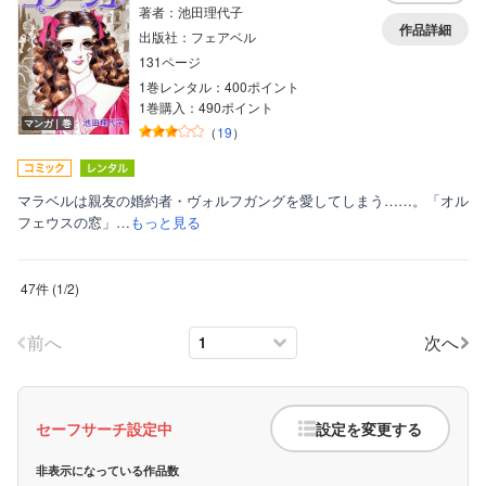
著者：池田理代子
作品詳細
出版社：フェアベル
131ページ
1巻レンタル：400ポイント
1巻購入：490ポイント
マンガ｜巻
（
19
）
マラベルは親友の婚約者・ヴォルフガングを愛してしまう……。「オル
フェウスの窓」…
もっと見る
47件
(
1
/
2
)
前へ
次へ
セーフサーチ設定中
設定を変更する
非表示になっている作品数