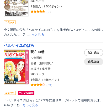
339ページ
1巻購入：2,500ポイント
（
2
）
マンガ｜巻
少女漫画の傑作「ベルサイユのばら」を作者自らパロディに！あの麗し
のオスカル、ア…
もっと見る
ベルサイユのばら
現在14巻
試し読み
少女漫画
作品詳細
著者：池田理代子
出版社：集英社
205ページ
1巻購入：456ポイント
マンガ｜巻
（
69
）
『ベルサイユのばら』は1972年に週刊マーガレットで連載開始以来、
40年余にわ…
もっと見る