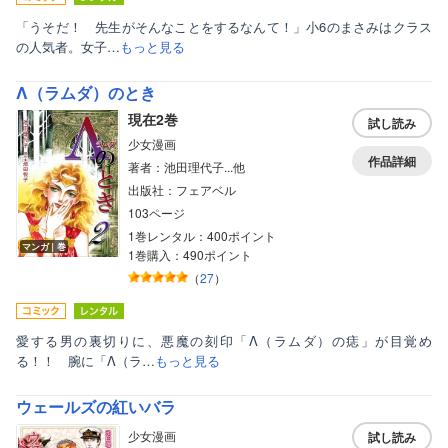
ティーンズラブ
「うそだ！ 先生がそんなことをするなんて！」小6のまさみはクラス
の人気者。女子…
もっと見る
美女・美少女
Λ（ラムダ）のとき
女性写真集
現在2巻
試し読み
少女漫画
作品詳細
著者：池田理代子...他
出版社：フェアベル
103ページ
1巻レンタル：400ポイント
マンガ｜巻
1巻購入：490ポイント
（
27
）
愛する男の裏切りに、悪魔の刻印「Λ（ラムダ）の痣」が目覚め
る！！ 腕に「Λ（ラ…
もっと見る
ウェールズの紅いバラ
少女漫画
試し読み