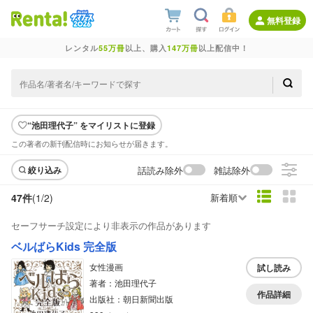
無料登録
レンタル
55万冊
以上、購入
147万冊
以上配信中！
“池田理代子” をマイリストに登録
この著者の新刊配信時にお知らせが届きます。
話読み除外
雑誌除外
絞り込み
47件
(1/
2
)
新着順
セーフサーチ設定により非表示の作品があります
ベルばらKids 完全版
女性漫画
試し読み
著者：池田理代子
作品詳細
出版社：朝日新聞出版