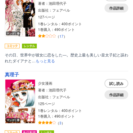
著者：池田理代子
作品詳細
出版社：フェアベル
127ページ
1巻レンタル：400ポイント
1巻購入：490ポイント
マンガ｜巻
（
17
）
その日、世界中が彼女に恋をした―。歴史上最も美しい皇太子妃と謳わ
れたダイアナと…
もっと見る
真理子
少女漫画
試し読み
著者：池田理代子
作品詳細
出版社：フェアベル
125ページ
1巻レンタル：400ポイント
1巻購入：490ポイント
マンガ｜巻
（
3
）