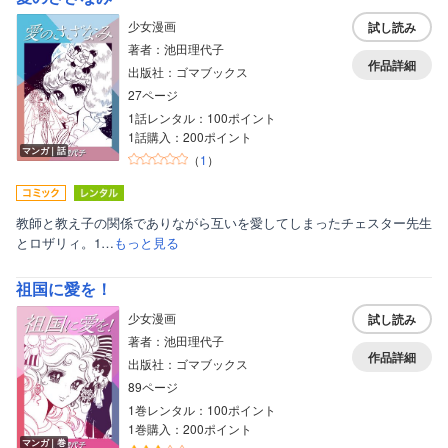
少女漫画
試し読み
著者：池田理代子
作品詳細
出版社：ゴマブックス
27ページ
1話レンタル：100ポイント
1話購入：200ポイント
マンガ｜話
（
1
）
教師と教え子の関係でありながら互いを愛してしまったチェスター先生
とロザリィ。1…
もっと見る
祖国に愛を！
少女漫画
試し読み
著者：池田理代子
作品詳細
出版社：ゴマブックス
89ページ
1巻レンタル：100ポイント
1巻購入：200ポイント
マンガ｜巻