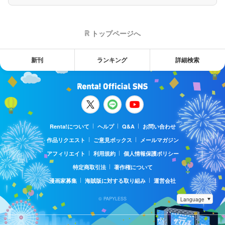
トップページへ
新刊
ランキング
詳細検索
Renta!について
ヘルプ
Q&A
お問い合わせ
作品リクエスト
ご意見ボックス
メールマガジン
アフィリエイト
利用規約
個人情報保護ポリシー
特定商取引法
著作権について
漫画家募集
海賊版に対する取り組み
運営会社
© PAPYLESS