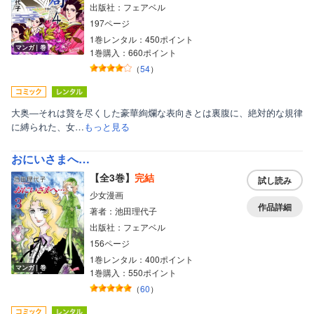
出版社：フェアベル
197ページ
1巻レンタル：450ポイント
マンガ｜巻
1巻購入：660ポイント
（
54
）
大奥―それは贅を尽くした豪華絢爛な表向きとは裏腹に、絶対的な規律
に縛られた、女…
もっと見る
おにいさまへ…
【全3巻】
完結
試し読み
少女漫画
作品詳細
著者：池田理代子
出版社：フェアベル
156ページ
1巻レンタル：400ポイント
マンガ｜巻
1巻購入：550ポイント
（
60
）