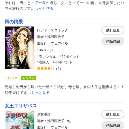
それは、男にとって一度の過ち。女にとって一生の傷。単身参加したハ
ワイ旅行のツア…
もっと見る
風の情景
レディースコミック
試し読み
著者：池田理代子
作品詳細
出版社：フェアベル
136ページ
1巻レンタル：400ポイント
1巻購入：490ポイント
マンガ｜巻
（
3
）
見知らぬ男から届いた一通の手紙が、母と娘、女の人生を翻弄する！！
30年続けてき…
もっと見る
女王エリザベス
少女漫画
試し読み
著者：池田理代子...他
作品詳細
出版社：フェアベル