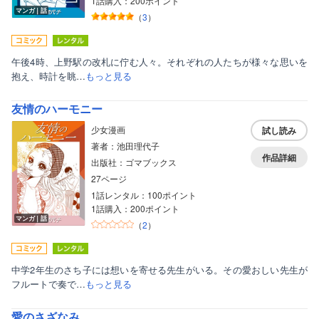
1話購入：200ポイント
マンガ｜話
（
3
）
午後4時、上野駅の改札に佇む人々。それぞれの人たちが様々な思いを
抱え、時計を眺…
もっと見る
友情のハーモニー
少女漫画
試し読み
著者：池田理代子
作品詳細
出版社：ゴマブックス
27ページ
1話レンタル：100ポイント
1話購入：200ポイント
マンガ｜話
（
2
）
中学2年生のさち子には想いを寄せる先生がいる。その愛おしい先生が
フルートで奏で…
もっと見る
愛のさざなみ