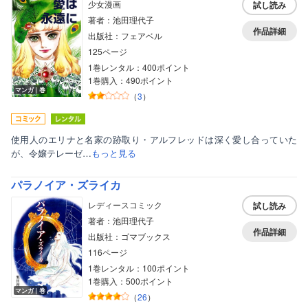
少女漫画
試し読み
著者：池田理代子
作品詳細
出版社：フェアベル
125ページ
1巻レンタル：400ポイント
1巻購入：490ポイント
マンガ｜巻
（
3
）
使用人のエリナと名家の跡取り・アルフレッドは深く愛し合っていた
が、令嬢テレーゼ…
もっと見る
パラノイア・ズライカ
レディースコミック
試し読み
著者：池田理代子
作品詳細
出版社：ゴマブックス
116ページ
1巻レンタル：100ポイント
1巻購入：500ポイント
マンガ｜巻
（
26
）