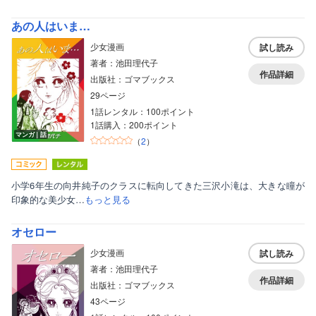
あの人はいま…
少女漫画
試し読み
著者：池田理代子
作品詳細
出版社：ゴマブックス
29ページ
1話レンタル：100ポイント
1話購入：200ポイント
マンガ｜話
（
2
）
小学6年生の向井純子のクラスに転向してきた三沢小滝は、大きな瞳が
印象的な美少女…
もっと見る
オセロー
少女漫画
試し読み
著者：池田理代子
作品詳細
出版社：ゴマブックス
43ページ