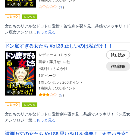
マンガ｜巻
（
1
）
女たちのリアルなドロドロ愛憎・苦悩劇を覗き見…共感でスッキリ！ド
ン底女アンソロ…
もっと見る
ドン底すぎる女たち Vol.39 正しいのは私だけ！！
レディースコミック
試し読み
著者：葉月せい...他
作品詳細
出版社：ぶんか社
161ページ
1巻レンタル：200ポイント
1巻購入：500ポイント
マンガ｜巻
（
2
）
女たちのリアルなドロドロ愛憎劇を覗き見…共感でスッキリ！ドン底女
アンソロジー第…
もっと見る
波瀾万丈の女たち Vol.86 思いやりを強要！ “オモハラ女”