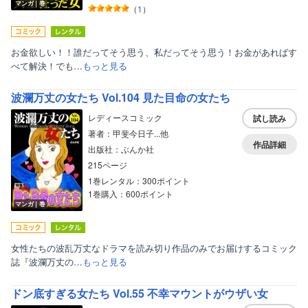
マンガ｜巻
（
1
）
お金欲しい！！誰だってそう思う、私だってそう思う！お金があればす
べて解決！でも…
もっと見る
波瀾万丈の女たち Vol.104 見た目命の女たち
レディースコミック
試し読み
著者：甲斐今日子...他
作品詳細
出版社：ぶんか社
215ページ
1巻レンタル：300ポイント
1巻購入：600ポイント
マンガ｜巻
女性たちの波乱万丈なドラマを読み切り作品のみでお届けするコミック
誌『波瀾万丈の…
もっと見る
ドン底すぎる女たち Vol.55 不幸マウントがウザい女