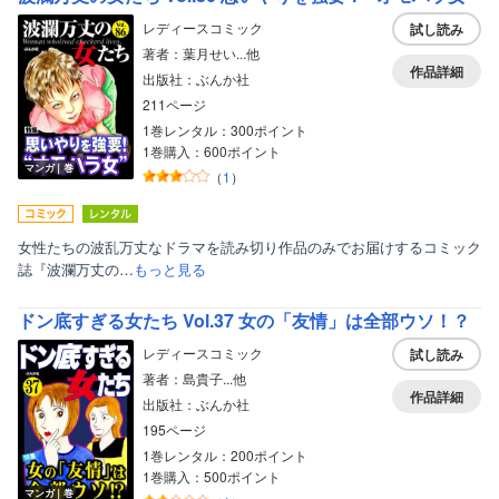
レディースコミック
試し読み
著者：葉月せい...他
作品詳細
出版社：ぶんか社
211ページ
1巻レンタル：300ポイント
1巻購入：600ポイント
マンガ｜巻
（
1
）
女性たちの波乱万丈なドラマを読み切り作品のみでお届けするコミック
誌『波瀾万丈の…
もっと見る
ドン底すぎる女たち Vol.37 女の「友情」は全部ウソ！？
レディースコミック
試し読み
著者：島貴子...他
作品詳細
出版社：ぶんか社
195ページ
1巻レンタル：200ポイント
1巻購入：500ポイント
マンガ｜巻