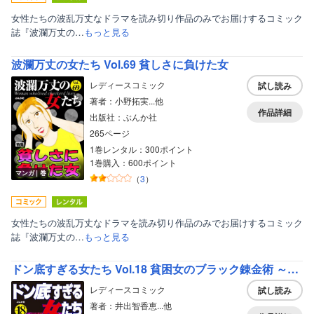
女性たちの波乱万丈なドラマを読み切り作品のみでお届けするコミック
誌『波瀾万丈の…
もっと見る
波瀾万丈の女たち Vol.69 貧しさに負けた女
レディースコミック
試し読み
著者：小野拓実...他
作品詳細
出版社：ぶんか社
265ページ
1巻レンタル：300ポイント
1巻購入：600ポイント
マンガ｜巻
（
3
）
女性たちの波乱万丈なドラマを読み切り作品のみでお届けするコミック
誌『波瀾万丈の…
もっと見る
ドン底すぎる女たち Vol.18 貧困女のブラック錬金術 ～とにかくお金を稼ぎたい～
レディースコミック
試し読み
著者：井出智香恵...他