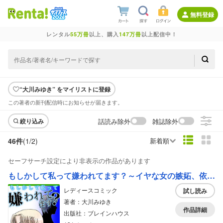
無料登録
レンタル
55万冊
以上、購入
147万冊
以上配信中！
“大川みゆき” をマイリストに登録
この著者の新刊配信時にお知らせが届きます。
話読み除外
雑誌除外
絞り込み
46件
(1/
2
)
新着順
セーフサーチ設定により非表示の作品があります
もしかして私って嫌われてます？～イヤな女の嫉妬、依存、孤独～
レディースコミック
試し読み
著者：大川みゆき
作品詳細
出版社：ブレインハウス