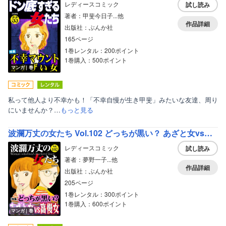
レディースコミック
試し読み
著者：甲斐今日子...他
作品詳細
出版社：ぶんか社
165ページ
1巻レンタル：200ポイント
1巻購入：500ポイント
マンガ｜巻
私って他人より不幸かも！「不幸自慢が生き甲斐」みたいな友達、周り
にいませんか？…
もっと見る
波瀾万丈の女たち Vol.102 どっちが黒い？ あざと女vs高慢女
レディースコミック
試し読み
著者：夢野一子...他
作品詳細
出版社：ぶんか社
205ページ
1巻レンタル：300ポイント
1巻購入：600ポイント
マンガ｜巻