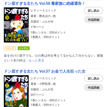
ドン底すぎる女たち Vol.58 毒家族に絶縁通告！
レディースコミック
試し読み
著者：椎名ほの...他
作品詳細
出版社：ぶんか社
179ページ
1巻レンタル：200ポイント
1巻購入：500ポイント
マンガ｜巻
血を分けた親子でも、心の奥は何を考えてるかなんて分からない。家族
という名の絆は…
もっと見る
ドン底すぎる女たち Vol.57 お金で人生狂った女
レディースコミック
試し読み
著者：小野拓実...他
作品詳細
出版社：ぶんか社
207ページ
1巻レンタル：200ポイント
1巻購入：500ポイント