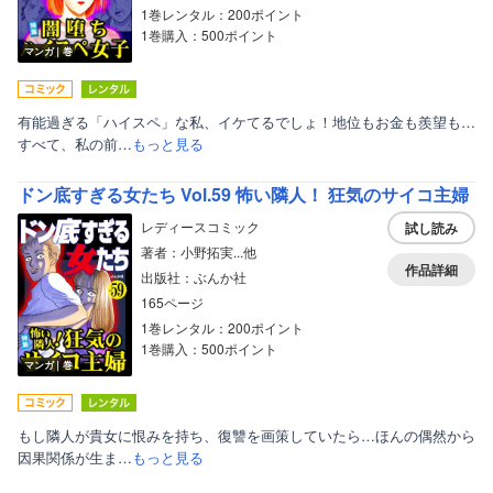
1巻レンタル：200ポイント
1巻購入：500ポイント
マンガ｜巻
有能過ぎる「ハイスペ」な私、イケてるでしょ！地位もお金も羨望も…
すべて、私の前…
もっと見る
ドン底すぎる女たち Vol.59 怖い隣人！ 狂気のサイコ主婦
レディースコミック
試し読み
著者：小野拓実...他
作品詳細
出版社：ぶんか社
165ページ
1巻レンタル：200ポイント
1巻購入：500ポイント
マンガ｜巻
もし隣人が貴女に恨みを持ち、復讐を画策していたら…ほんの偶然から
因果関係が生ま…
もっと見る