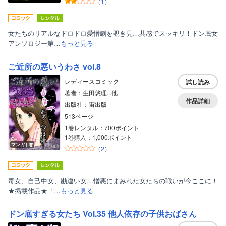
（
1
）
女たちのリアルなドロドロ愛憎劇を覗き見…共感でスッキリ！ドン底女
アンソロジー第…
もっと見る
ご近所の悪いうわさ vol.8
レディースコミック
試し読み
著者：生田悠理...他
作品詳細
出版社：宙出版
513ページ
1巻レンタル：700ポイント
1巻購入：1,000ポイント
マンガ｜巻
（
2
）
毒女、自己中女、勘違い女…憎悪にまみれた女たちの戦いが今ここに！
★掲載作品★「…
もっと見る
ドン底すぎる女たち Vol.35 他人依存の子供おばさん