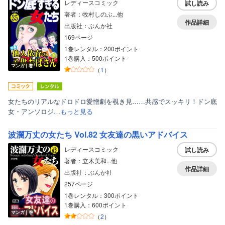
レディースコミック
試し読み
著者：牧村しのぶ...他
作品詳細
出版社：ぶんか社
169ページ
1巻レンタル：200ポイント
1巻購入：500ポイント
マンガ｜巻
（
1
）
女たちのリアルなドロドロ愛憎劇を覗き見……共感でスッキリ！ドン底
女・アンソロジ…
もっと見る
波瀾万丈の女たち Vol.82 女友達の黒いアドバイス
レディースコミック
試し読み
著者：立木美和...他
作品詳細
出版社：ぶんか社
257ページ
1巻レンタル：300ポイント
1巻購入：600ポイント
マンガ｜巻
（
2
）