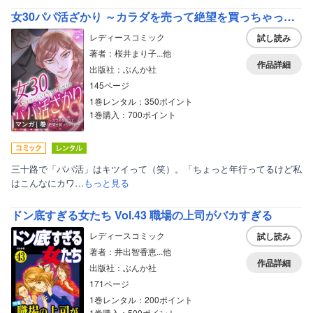
女性写真集
女30パパ活ざかり ～カラダを売って絶望を買っちゃった～
レディースコミック
試し読み
著者：桜井まり子...他
作品詳細
出版社：ぶんか社
145ページ
1巻レンタル：350ポイント
1巻購入：700ポイント
マンガ｜巻
三十路で「パパ活」はキツイって（笑）。「ちょっと年行ってるけど私
はこんなにカワ…
もっと見る
ドン底すぎる女たち Vol.43 職場の上司がバカすぎる
レディースコミック
試し読み
著者：井出智香恵...他
作品詳細
出版社：ぶんか社
171ページ
1巻レンタル：200ポイント
1巻購入：500ポイント