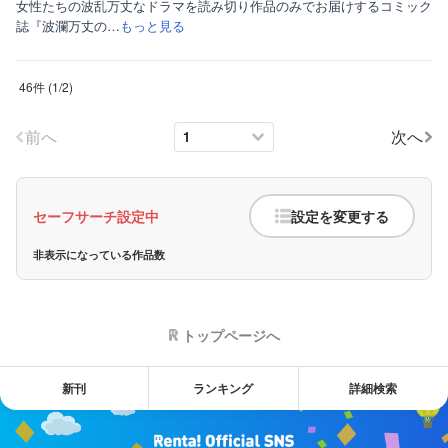
女性たちの波乱万丈なドラマを読み切り作品のみでお届けするコミック
誌『波瀾万丈の…
もっと見る
46件
(
1
/
2
)
前へ
次へ
セーフサーチ設定中
設定を変更する
非表示になっている作品数
トップページへ
新刊
ランキング
詳細検索