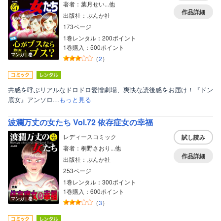
著者：葉月せい...他
作品詳細
出版社：ぶんか社
173ページ
1巻レンタル：200ポイント
1巻購入：500ポイント
マンガ｜巻
（
2
）
共感を呼ぶリアルなドロドロ愛憎劇場、爽快な読後感をお届け！『ドン
底女』アンソロ…
もっと見る
波瀾万丈の女たち Vol.72 依存症女の幸福
レディースコミック
試し読み
著者：桐野さおり...他
作品詳細
出版社：ぶんか社
253ページ
1巻レンタル：300ポイント
1巻購入：600ポイント
マンガ｜巻
（
3
）