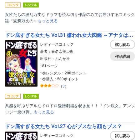
女性たちの波乱万丈なドラマを読み切り作品のみでお届けするコミック
誌『波瀾万丈の…
もっと見る
ドン底すぎる女たち Vol.31 嫌われ女大図鑑 ～アナタは大丈夫ですか？～
レディースコミック
試し読み
著者：春名宏美...他
作品詳細
出版社：ぶんか社
181ページ
1巻レンタル：200ポイント
1巻購入：500ポイント
マンガ｜巻
（
3
）
共感を呼ぶリアルなドロドロ愛憎劇場を覗き見！！『ドン底女』アンソ
ロジー第31弾…
もっと見る
ドン底すぎる女たち Vol.27 心がブスなら顔もブス？
レディースコミック
試し読み