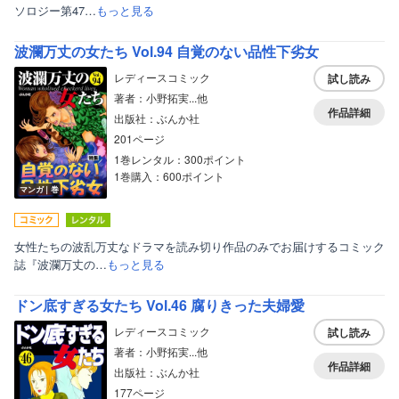
ソロジー第47…
もっと見る
波瀾万丈の女たち Vol.94 自覚のない品性下劣女
レディースコミック
試し読み
著者：小野拓実...他
作品詳細
出版社：ぶんか社
201ページ
1巻レンタル：300ポイント
1巻購入：600ポイント
マンガ｜巻
女性たちの波乱万丈なドラマを読み切り作品のみでお届けするコミック
誌『波瀾万丈の…
もっと見る
ドン底すぎる女たち Vol.46 腐りきった夫婦愛
レディースコミック
試し読み
著者：小野拓実...他
作品詳細
出版社：ぶんか社
177ページ