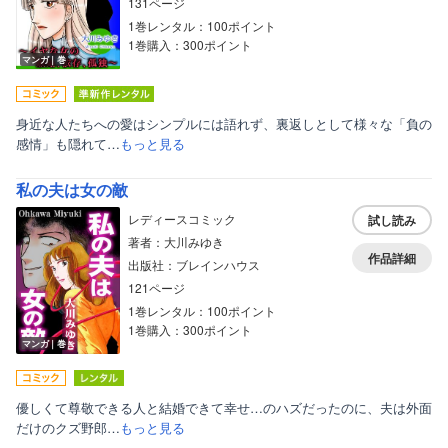
131ページ
1巻レンタル：100ポイント
1巻購入：300ポイント
マンガ｜巻
身近な人たちへの愛はシンプルには語れず、裏返しとして様々な「負の
感情」も隠れて…
もっと見る
私の夫は女の敵
レディースコミック
試し読み
著者：大川みゆき
作品詳細
出版社：ブレインハウス
121ページ
1巻レンタル：100ポイント
1巻購入：300ポイント
マンガ｜巻
優しくて尊敬できる人と結婚できて幸せ…のハズだったのに、夫は外面
だけのクズ野郎…
もっと見る