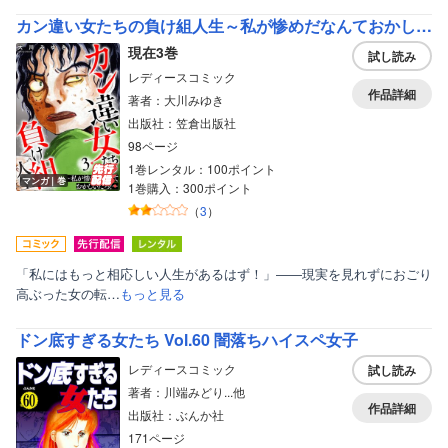
カン違い女たちの負け組人生～私が惨めだなんておかしいだろ！～
現在3巻
試し読み
レディースコミック
作品詳細
著者：大川みゆき
出版社：笠倉出版社
98ページ
1巻レンタル：100ポイント
マンガ｜巻
1巻購入：300ポイント
（
3
）
「私にはもっと相応しい人生があるはず！」――現実を見れずにおごり
高ぶった女の転…
もっと見る
ドン底すぎる女たち Vol.60 闇落ちハイスペ女子
レディースコミック
試し読み
著者：川端みどり...他
作品詳細
出版社：ぶんか社
171ページ