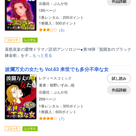
作品詳細
出版社：ぶんか社
185ページ
1巻レンタル：200ポイント
1巻購入：500ポイント
マンガ｜巻
（
3
）
喜怒哀楽の愛憎ドラマ／読切アンソロジー●第18弾「貧困女のブラック
錬金術」をテ…
もっと見る
波瀾万丈の女たち Vol.63 来世でも多分不幸な女
レディースコミック
試し読み
著者：朝野いずみ...他
作品詳細
出版社：ぶんか社
269ページ
1巻レンタル：300ポイント
1巻購入：600ポイント
マンガ｜巻
（
7
）