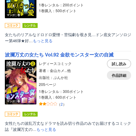
1巻レンタル：200ポイント
1巻購入：500ポイント
マンガ｜巻
女たちのリアルなドロドロ愛憎・苦悩劇を覗き見…ドン底女アンソロジ
ー第46弾★好…
もっと見る
波瀾万丈の女たち Vol.92 金欲モンスター女の自滅
レディースコミック
試し読み
著者：金山カメ...他
作品詳細
出版社：ぶんか社
205ページ
1巻レンタル：300ポイント
1巻購入：600ポイント
マンガ｜巻
ボーイズラブ
（
2
）
ティーンズラブ
女性たちの波乱万丈なドラマを読み切り作品のみでお届けするコミック
美女・美少女
誌『波瀾万丈の…
もっと見る