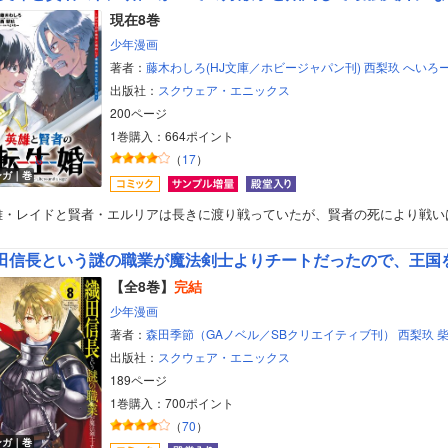
現在8巻
少年漫画
著者：
藤木わしろ(HJ文庫／ホビージャパン刊)
西梨玖
へいろ
出版社：
スクウェア・エニックス
200ページ
1巻購入：664ポイント
（
17
）
ンガ｜巻
雄・レイドと賢者・エルリアは長きに渡り戦っていたが、賢者の死により戦い
【全8巻】
完結
少年漫画
著者：
森田季節（GAノベル／SBクリエイティブ刊）
西梨玖
出版社：
スクウェア・エニックス
189ページ
1巻購入：700ポイント
（
70
）
ンガ｜巻