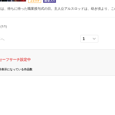
日は、待ちに待った職業授与式の日。主人公アルスロッドは、幼き頃より、こ
(
1
/
1
)
前へ
セーフサーチ設定中
非表示になっている作品数
ボーイズラブ
ティーンズラブ
美女・美少女
女性写真集