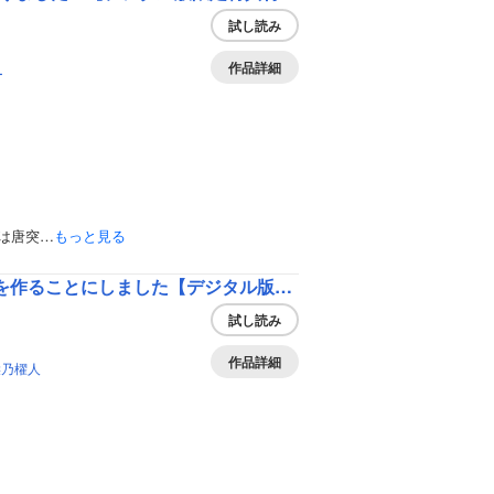
試し読み
作品詳細
ー
は唐突…
もっと見る
織田信長という謎の職業が魔法剣士よりチートだったので、王国を作ることにしました【デジタル版限定特典付き】
試し読み
作品詳細
柴乃櫂人