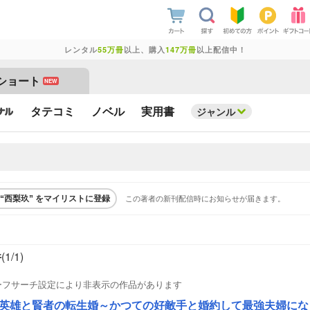
レンタル
55万冊
以上、購入
147万冊
以上配信中！
ショート
NEW
タテコミ
ノベル
実用書
ジャンル
この著者の新刊配信時にお知らせが届きます。
“西梨玖” をマイリストに登録
件
(1/
1
)
ーフサーチ設定により非表示の作品があります
英雄と賢者の転生婚～かつての好敵手と婚約して最強夫婦になり