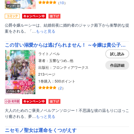
（
10
）
マンガ｜話
公爵令嬢ルーシーは、結婚前夜に婚約者のジャック殿下から衝撃的な提
案をされる。「…
もっと見る
この甘い溺愛からは逃げられません！ ～令嬢は貴公子様のお気に入り～【電子限定カバー】
ライトノベル
試し読み
著者：玉響なつめ...他
作品詳細
出版社：フロンティアワークス
213ページ
1巻購入：500ポイント
（
2
）
ノベル｜巻
大人のためのご褒美ノベルアンソロジー！不思議な彼の温もりにほっこ
り癒される、夢…
もっと見る
ニセモノ聖女は運命をくつがえす