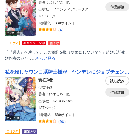
著者：よしだ吉...他
作品詳細
出版社：フロンティアワークス
159ページ
1巻購入：330ポイント
（
4
）
マンガ｜巻
「『過去』へ戻って、この婚約を取りやめにしないか？」結婚式前夜、
婚約者のジャッ…
もっと見る
私を殺したワンコ系騎士様が、ヤンデレにジョブチェンジして今日も命を狙ってくる
現在3巻
試し読み
少女漫画
作品詳細
著者：ゆずしを...他
出版社：KADOKAWA
187ページ
ボーイズラブ
1巻購入：680ポイント
マンガ｜巻
ティーンズラブ
（
98
）
美女・美少女