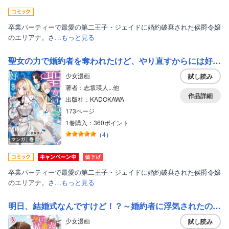
卒業パーティーで最愛の第二王子・ジェイドに婚約破棄された侯爵令嬢
のエリアナ。さ…
もっと見る
聖女の力で婚約者を奪われたけど、やり直すからには好きにはさせない【電子限定特典付き】
少女漫画
試し読み
著者：志坂瑛人...他
作品詳細
出版社：KADOKAWA
173ページ
1巻購入：360ポイント
（
4
）
マンガ｜巻
卒業パーティーで最愛の第二王子・ジェイドに婚約破棄された侯爵令嬢
のエリアナ。さ…
もっと見る
明日、結婚式なんですけど！？～婚約者に浮気されたので過去に戻って人生やりなおします～（アリアンローズコミックス）
少女漫画
試し読み