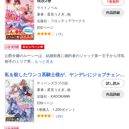
現在2巻
1巻
無料
ライトノベル
作品詳細
著者：星見うさぎ...他
出版社：フロンティアワークス
202ページ
（
15
）
ノベル｜巻
公爵令嬢のルーシーは、結婚前夜に婚約者のジャック第一王子から浮気
相手のミリア男…
もっと見る
私を殺したワンコ系騎士様が、ヤンデレにジョブチェンジして今日も命を狙ってくる
ティーンズラブ小説
試し読み
著者：星見うさぎ...他
作品詳細
出版社：KADOKAWA
239ページ
1巻購入：1,200ポイント
（
26
）
ノベル｜巻