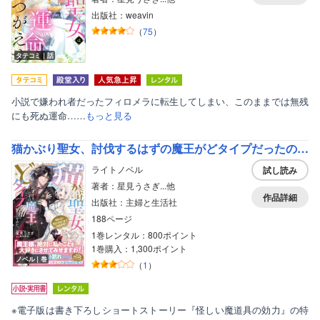
出版社：weavin
（
75
）
タテコミ｜話
小説で嫌われ者だったフィロメラに転生してしまい、このままでは無残
にも死ぬ運命……
もっと見る
猫かぶり聖女、討伐するはずの魔王がどタイプだったので帰るのやめた。絶対に振り向かせてみせます！【電子版特典付】
ライトノベル
試し読み
著者：星見うさぎ...他
作品詳細
出版社：主婦と生活社
188ページ
1巻レンタル：800ポイント
1巻購入：1,300ポイント
ノベル｜巻
（
1
）
※電子版は書き下ろしショートストーリー『怪しい魔道具の効力』の特