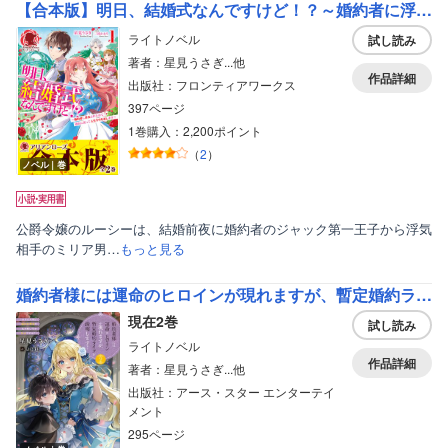
【合本版】明日、結婚式なんですけど！？～婚約者に浮気されたので過去に戻って人生やりなおします～
ライトノベル
試し読み
著者：星見うさぎ...他
作品詳細
出版社：フロンティアワークス
397ページ
1巻購入：2,200ポイント
（
2
）
ノベル｜巻
公爵令嬢のルーシーは、結婚前夜に婚約者のジャック第一王子から浮気
相手のミリア男…
もっと見る
婚約者様には運命のヒロインが現れますが、暫定婚約ライフを満喫します！
現在2巻
試し読み
ライトノベル
作品詳細
著者：星見うさぎ...他
出版社：アース・スター エンターテイ
メント
295ページ