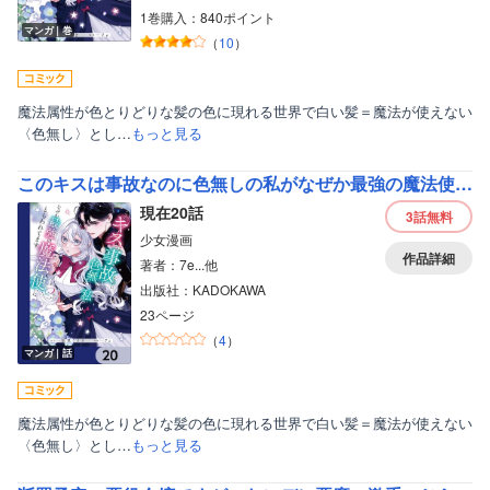
1巻購入：840ポイント
マンガ｜巻
（
10
）
魔法属性が色とりどりな髪の色に現れる世界で白い髪＝魔法が使えない
〈色無し〉とし…
もっと見る
このキスは事故なのに色無しの私がなぜか最強の魔法使いにとらわれてます【分冊版】
現在20話
3話
無料
少女漫画
作品詳細
著者：7e...他
出版社：KADOKAWA
23ページ
（
4
）
マンガ｜話
魔法属性が色とりどりな髪の色に現れる世界で白い髪＝魔法が使えない
〈色無し〉とし…
もっと見る