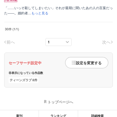
「……いっそ殺してしまいたい」それが最期に聞いたあの人の言葉だっ
た――。婚約者…
もっと見る
30件
(
1
/
1
)
前へ
次へ
セーフサーチ設定中
設定を変更する
非表示になっている作品数
ティーンズラブ 8件
トップページへ
新刊
ランキング
詳細検索