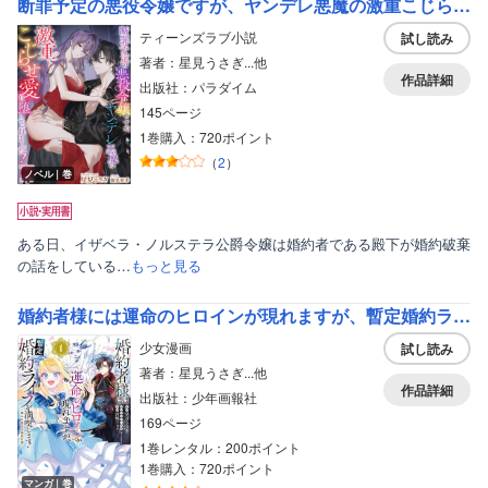
断罪予定の悪役令嬢ですが、ヤンデレ悪魔の激重こじらせ愛に堕とされました！
ティーンズラブ小説
試し読み
著者：星見うさぎ...他
作品詳細
出版社：パラダイム
145ページ
1巻購入：720ポイント
（
2
）
ノベル｜巻
ある日、イザベラ・ノルステラ公爵令嬢は婚約者である殿下が婚約破棄
の話をしている…
もっと見る
婚約者様には運命のヒロインが現れますが、暫定婚約ライフを満喫します！～嫌われ悪女の猫転生譚～【電子特典付】
少女漫画
試し読み
著者：星見うさぎ...他
作品詳細
出版社：少年画報社
169ページ
1巻レンタル：200ポイント
1巻購入：720ポイント
マンガ｜巻