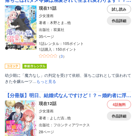
現在11話
試し読み
少女漫画
作品詳細
著者：木野とま...他
出版社：双葉社
35ページ
1話レンタル：105ポイント
マンガ｜話
1話購入：150ポイント
（
3
）
幼少期に「魔力なし」の判定を受けて依頼、落ちこぼれとして扱われて
きた令嬢ルーツ…
もっと見る
【分冊版】明日、結婚式なんですけど！？～婚約者に浮気されたので過去に戻って人生やりなおします～（アリアンローズコミックス）
現在12話
4話
無料
少女漫画
作品詳細
著者：よしだ吉...他
出版社：フロンティアワークス
28ページ