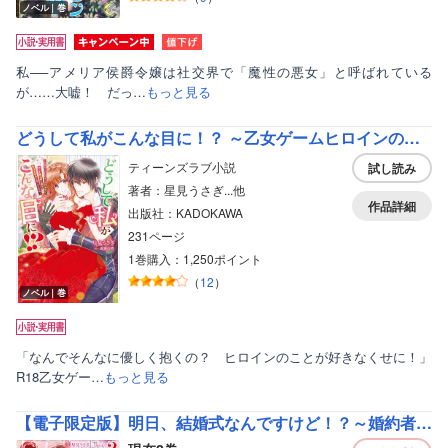
ノベル｜巻
私──アメリア侯爵令嬢は社交界で「魔性の悪女」と呼ばれている
が……大嘘！ だっ…
もっと見る
どうして私がこんな目に！？ ～乙女ゲームヒロインの代わりに、苦しむ魔法騎士様を助ける羽目になったものの～
ティーンズラブ小説
試し読み
著者：星見うさぎ...他
作品詳細
出版社：KADOKAWA
231ページ
1巻購入：1,250ポイント
（
12
）
ノベル｜巻
「なんでそんなに優しく抱くの？ ヒロインのことが好きなくせに！」
R18乙女ゲー…
もっと見る
【電子限定版】明日、結婚式なんですけど！？～婚約者に浮気されたので過去に戻って人生やりなおします～