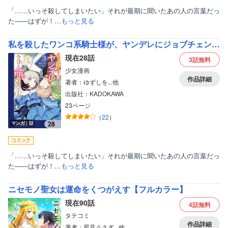
「……いっそ殺してしまいたい」それが最期に聞いたあの人の言葉だっ
女性写真集
た――はずが！…
もっと見る
私を殺したワンコ系騎士様が、ヤンデレにジョブチェンジして今日も命を狙ってくる【分冊版】
現在28話
3話
無料
少女漫画
作品詳細
著者：ゆずしを...他
出版社：KADOKAWA
23ページ
（
22
）
マンガ｜話
「……いっそ殺してしまいたい」それが最期に聞いたあの人の言葉だっ
た――はずが！…
もっと見る
ニセモノ聖女は運命をくつがえす【フルカラー】
現在90話
4話
無料
タテコミ
作品詳細
著者：星見うさぎ...他