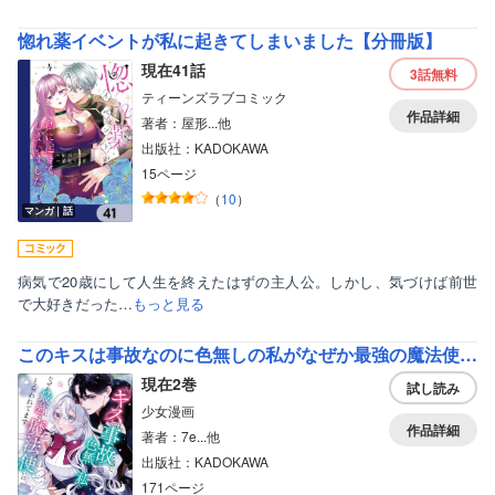
惚れ薬イベントが私に起きてしまいました【分冊版】
現在41話
3話
無料
ティーンズラブコミック
作品詳細
著者：屋形...他
出版社：KADOKAWA
15ページ
（
10
）
マンガ｜話
病気で20歳にして人生を終えたはずの主人公。しかし、気づけば前世
で大好きだった…
もっと見る
このキスは事故なのに色無しの私がなぜか最強の魔法使いにとらわれてます
現在2巻
試し読み
少女漫画
作品詳細
著者：7e...他
出版社：KADOKAWA
171ページ