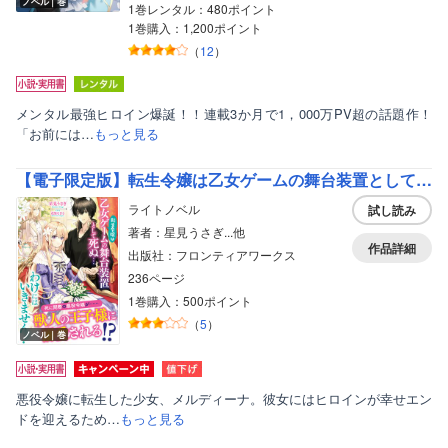
ノベル｜巻
1巻レンタル：480ポイント
1巻購入：1,200ポイント
（
12
）
メンタル最強ヒロイン爆誕！！連載3か月で1，000万PV超の話題作！
「お前には…
もっと見る
【電子限定版】転生令嬢は乙女ゲームの舞台装置として死ぬ…わけにはいきません！
ライトノベル
試し読み
著者：星見うさぎ...他
作品詳細
出版社：フロンティアワークス
236ページ
1巻購入：500ポイント
（
5
）
ノベル｜巻
悪役令嬢に転生した少女、メルディーナ。彼女にはヒロインが幸せエン
ドを迎えるため…
もっと見る