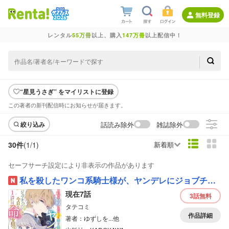
無料登録
レンタル
55万冊
以上、購入
147万冊
以上配信中！
“星見うさぎ” をマイリストに登録
この著者の新刊配信時にお知らせが届きます。
話読み除外
雑誌除外
絞り込み
30件
(1/
1
)
新着順
セーフサーチ設定により非表示の作品があります
私を殺したワンコ系騎士様が、ヤンデレにジョブチェンジして今日も命を狙ってくる【タテスク】【フルカラー】
現在7話
3話
無料
タテコミ
作品詳細
著者：ゆずしを...他