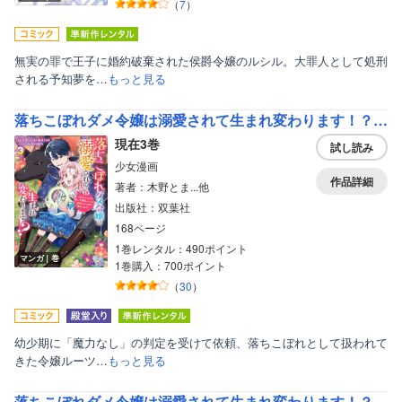
（
7
）
無実の罪で王子に婚約破棄された侯爵令嬢のルシル。大罪人として処刑
される予知夢を…
もっと見る
落ちこぼれダメ令嬢は溺愛されて生まれ変わります！？～褒められるのが嬉しくて頑張っていたら規格外の才能が開花しました～（コミック）
現在3巻
試し読み
少女漫画
作品詳細
著者：木野とま...他
出版社：双葉社
168ページ
1巻レンタル：490ポイント
マンガ｜巻
1巻購入：700ポイント
（
30
）
幼少期に「魔力なし」の判定を受けて依頼、落ちこぼれとして扱われて
きた令嬢ルーツ…
もっと見る
落ちこぼれダメ令嬢は溺愛されて生まれ変わります！？～褒められるのが嬉しくて頑張っていたら規格外の才能が開花しました～（コミック） 分冊版