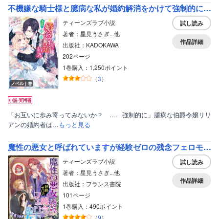
不機嫌な騎士様と臆病な私が婚約解消をかけて強制的に歩み寄ってみた結果
ティーンズラブ小説
試し読み
著者：星見うさぎ...他
作品詳細
出版社：KADOKAWA
202ページ
1巻購入：1,250ポイント
（
3
）
ノベル｜巻
「お互いに歩み寄ってみないか？ ……強制的に」臆病な伯爵令嬢リリ
アンの婚約者は…
もっと見る
魔性の悪女と呼ばれていますが経験ゼロの残念フェロモン聖女です
ティーンズラブ小説
試し読み
著者：星見うさぎ...他
作品詳細
出版社：フランス書院
101ページ
1巻購入：490ポイント
（
9
）