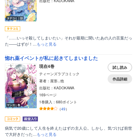
出版社：KADOKAWA
タテコミ｜話
「……いっそ殺してしまいたい」それが最期に聞いたあの人の言葉だっ
た――はずが！…
もっと見る
惚れ薬イベントが私に起きてしまいました
現在4巻
試し読み
ティーンズラブコミック
作品詳細
著者：屋形...他
出版社：KADOKAWA
169ページ
1巻購入：680ポイント
マンガ｜巻
（
49
）
病気で20歳にして人生を終えたはずの主人公。しかし、気づけば前世
で大好きだった…
もっと見る