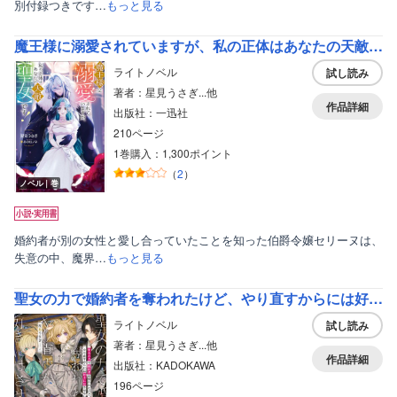
別付録つきです…
もっと見る
魔王様に溺愛されていますが、私の正体はあなたの天敵【聖女】です！【特典SS付】
ライトノベル
試し読み
著者：星見うさぎ...他
作品詳細
出版社：一迅社
210ページ
1巻購入：1,300ポイント
（
2
）
ノベル｜巻
婚約者が別の女性と愛し合っていたことを知った伯爵令嬢セリーヌは、
失意の中、魔界…
もっと見る
聖女の力で婚約者を奪われたけど、やり直すからには好きにはさせない【電子特典付き】
ライトノベル
試し読み
著者：星見うさぎ...他
作品詳細
出版社：KADOKAWA
196ページ