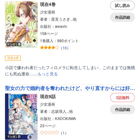
現在4巻
試し読み
少女漫画
作品詳細
著者：星見うさぎ...他
出版社：weavin
158ページ
1巻購入：980ポイント
マンガ｜巻
（
16
）
小説で嫌われ者だったフィロメラに転生してしまい、このままでは無残
にも死ぬ運命……
もっと見る
聖女の力で婚約者を奪われたけど、やり直すからには好きにはさせない【分冊版】
現在9話
3話
無料
少女漫画
作品詳細
著者：志坂瑛人...他
出版社：KADOKAWA
23ページ
（
1
）
マンガ｜話