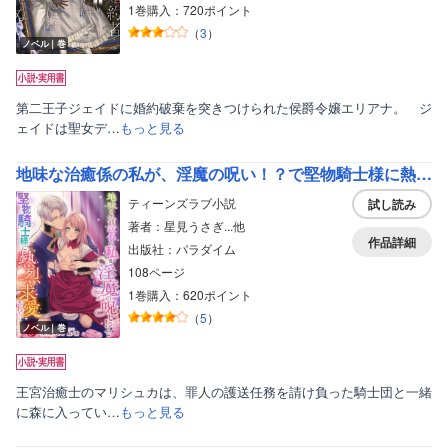
1巻購入：720ポイント
（
3
）
ノベル｜巻
第二王子ジェイドに婚約破棄を突きつけられた侯爵令嬢エリアナ。 ジ
ェイドは聖女デ…
もっと見る
地味な治癒係の私が、淫魔の呪い！？で堅物騎士様に熱烈求愛されています！
ティーンズラブ小説
試し読み
著者：星見うさぎ...他
作品詳細
出版社：パラダイム
108ページ
1巻購入：620ポイント
（
5
）
ノベル｜巻
王宮治癒士のマリシュカは、罪人の護送任務を請け負った騎士団と一緒
に森に入ってい…
もっと見る