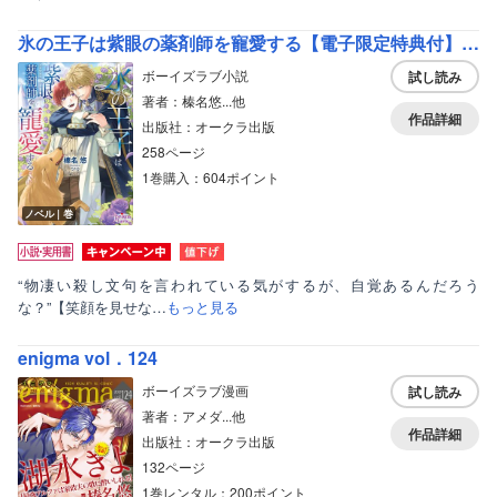
氷の王子は紫眼の薬剤師を寵愛する【電子限定特典付】【イラスト入り】
ボーイズラブ小説
試し読み
著者：榛名悠...他
作品詳細
出版社：オークラ出版
258ページ
1巻購入：604ポイント
ノベル｜巻
“物凄い殺し文句を言われている気がするが、自覚あるんだろう
な？”【笑顔を見せな…
もっと見る
enigma vol．124
ボーイズラブ漫画
試し読み
著者：アメダ...他
作品詳細
出版社：オークラ出版
132ページ
1巻レンタル：200ポイント