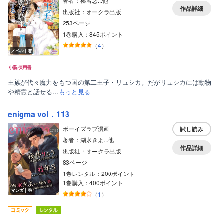
著者：榛名悠...他
作品詳細
出版社：オークラ出版
253ページ
1巻購入：845ポイント
（
4
）
ノベル｜巻
王族が代々魔力をもつ国の第二王子・リュシカ。だがリュシカには動物
や精霊と話せる…
もっと見る
enigma vol．113
ボーイズラブ漫画
試し読み
著者：湖水きよ...他
作品詳細
出版社：オークラ出版
83ページ
1巻レンタル：200ポイント
ボーイズラブ
1巻購入：400ポイント
マンガ｜巻
ティーンズラブ
（
1
）
美女・美少女