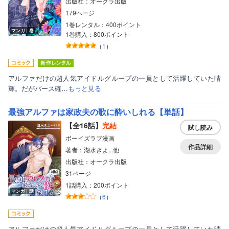
出版社：オークラ出版
179ページ
1巻レンタル：400ポイント
マンガ｜巻
1巻購入：800ポイント
（
1
）
アルファだけの超人気アイドルグループの一員として活躍していた晴
輝。だがバース確…
もっと見る
最強アルファは家政夫の歌に酔いしれる【単話】
【全16話】
完結
試し読み
ボーイズラブ漫画
作品詳細
著者：湖水きよ...他
出版社：オークラ出版
31ページ
1話購入：200ポイント
マンガ｜話
（
6
）
アルファだけの超人気アイドルグループの一員として活躍していた晴