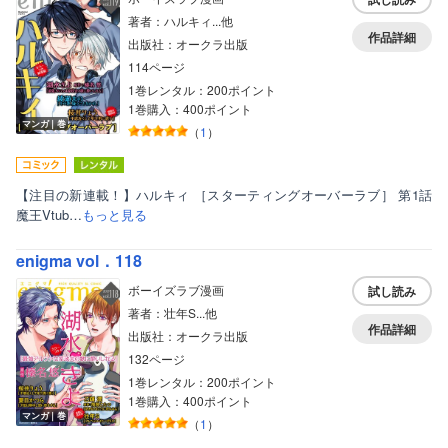
著者：ハルキィ...他
作品詳細
出版社：オークラ出版
114ページ
1巻レンタル：200ポイント
1巻購入：400ポイント
マンガ｜巻
（
1
）
【注目の新連載！】ハルキィ ［スターティングオーバーラブ］ 第1話
魔王Vtub…
もっと見る
enigma vol．118
ボーイズラブ漫画
試し読み
著者：壮年S...他
作品詳細
出版社：オークラ出版
132ページ
1巻レンタル：200ポイント
1巻購入：400ポイント
マンガ｜巻
（
1
）