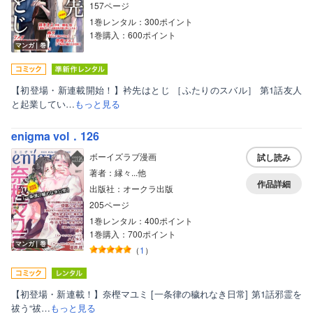
157ページ
1巻レンタル：300ポイント
1巻購入：600ポイント
マンガ｜巻
【初登場・新連載開始！】衿先はとじ ［ふたりのスバル］ 第1話友人
と起業してい…
もっと見る
enigma vol．126
ボーイズラブ漫画
試し読み
著者：縁々...他
作品詳細
出版社：オークラ出版
205ページ
1巻レンタル：400ポイント
1巻購入：700ポイント
マンガ｜巻
（
1
）
【初登場・新連載！】奈樫マユミ [一条律の穢れなき日常] 第1話邪霊を
祓う“祓…
もっと見る