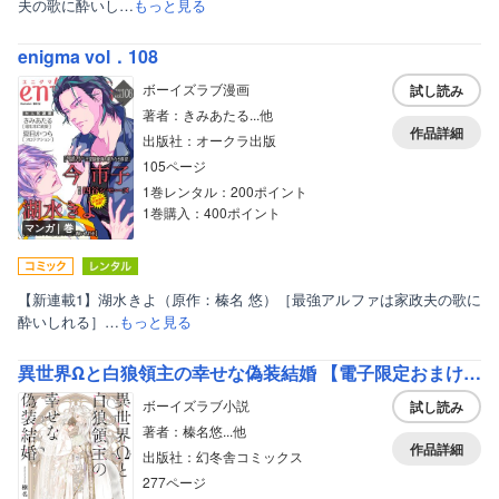
夫の歌に酔いし…
もっと見る
enigma vol．108
ボーイズラブ漫画
試し読み
著者：きみあたる...他
作品詳細
出版社：オークラ出版
105ページ
1巻レンタル：200ポイント
1巻購入：400ポイント
マンガ｜巻
【新連載1】湖水きよ（原作：榛名 悠）［最強アルファは家政夫の歌に
酔いしれる］…
もっと見る
異世界Ωと白狼領主の幸せな偽装結婚 【電子限定おまけ付き＆イラスト収録】
ボーイズラブ小説
試し読み
著者：榛名悠...他
作品詳細
出版社：幻冬舎コミックス
277ページ