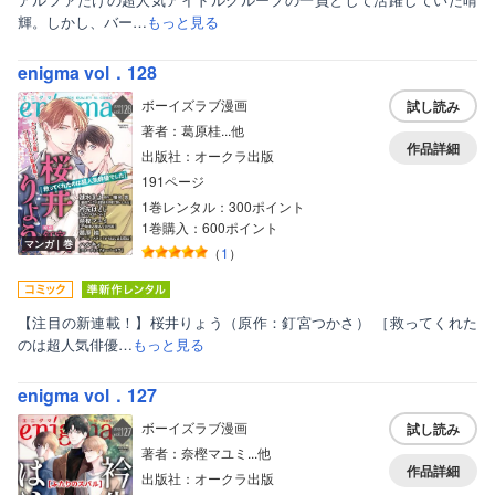
輝。しかし、バー…
もっと見る
enigma vol．128
ボーイズラブ漫画
試し読み
著者：葛原桂...他
作品詳細
出版社：オークラ出版
191ページ
1巻レンタル：300ポイント
1巻購入：600ポイント
マンガ｜巻
（
1
）
【注目の新連載！】桜井りょう（原作：釘宮つかさ） ［救ってくれた
のは超人気俳優…
もっと見る
enigma vol．127
ボーイズラブ漫画
試し読み
著者：奈樫マユミ...他
作品詳細
出版社：オークラ出版