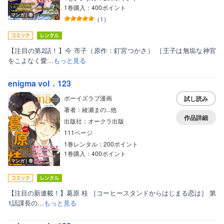
1巻購入：400ポイント
マンガ｜巻
（
1
）
【注目の第2話！】今 市子（原作：釘宮つかさ） ［王子は無垢な神官
をこよなく愛…
もっと見る
enigma vol．123
ボーイズラブ漫画
試し読み
著者：綾瀬まの...他
作品詳細
出版社：オークラ出版
111ページ
1巻レンタル：200ポイント
1巻購入：400ポイント
マンガ｜巻
【注目の新連載！】葛原 桂 ［コーヒースタンドからはじまる恋は］ 第
1話課長の…
もっと見る