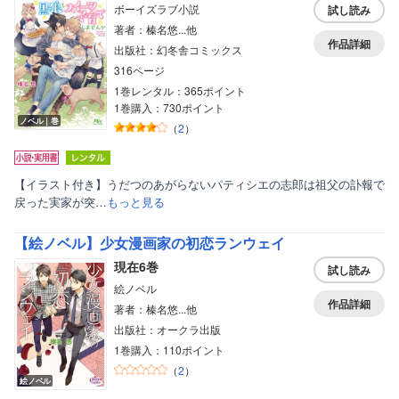
ボーイズラブ小説
試し読み
著者：榛名悠...他
作品詳細
出版社：幻冬舎コミックス
316ページ
1巻レンタル：365ポイント
1巻購入：730ポイント
ノベル｜巻
（
2
）
【イラスト付き】うだつのあがらないパティシエの志郎は祖父の訃報で
戻った実家が突…
もっと見る
【絵ノベル】少女漫画家の初恋ランウェイ
現在6巻
試し読み
絵ノベル
作品詳細
著者：榛名悠...他
出版社：オークラ出版
1巻購入：110ポイント
（
2
）
絵ノベル