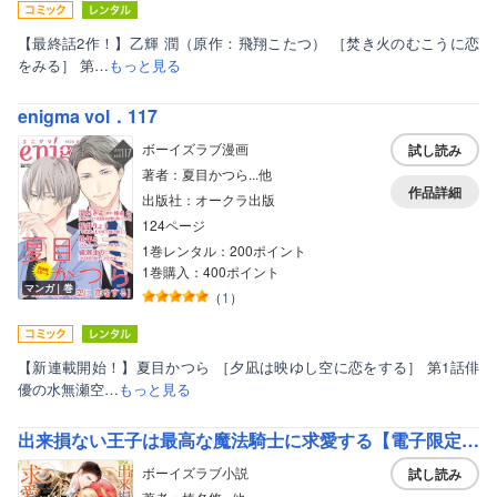
【最終話2作！】乙輝 潤（原作：飛翔こたつ） ［焚き火のむこうに恋
をみる］ 第…
もっと見る
enigma vol．117
ボーイズラブ漫画
試し読み
著者：夏目かつら...他
作品詳細
出版社：オークラ出版
124ページ
1巻レンタル：200ポイント
1巻購入：400ポイント
マンガ｜巻
（
1
）
【新連載開始！】夏目かつら ［夕凪は映ゆし空に恋をする］ 第1話俳
優の水無瀬空…
もっと見る
出来損ない王子は最高な魔法騎士に求愛する【電子限定特典付】【イラスト入り】
ボーイズラブ小説
試し読み