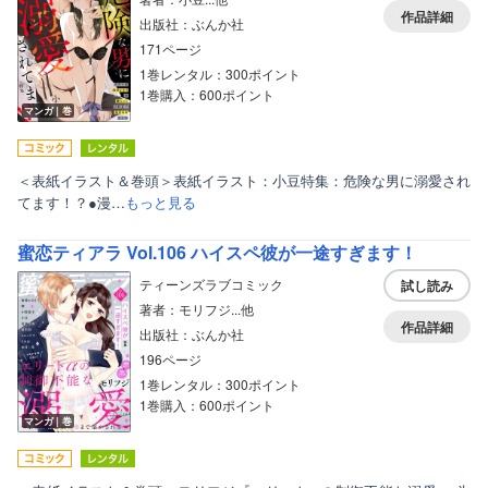
作品詳細
出版社：ぶんか社
171ページ
1巻レンタル：300ポイント
1巻購入：600ポイント
マンガ｜巻
＜表紙イラスト＆巻頭＞表紙イラスト：小豆特集：危険な男に溺愛され
てます！？●漫…
もっと見る
蜜恋ティアラ Vol.106 ハイスペ彼が一途すぎます！
ティーンズラブコミック
試し読み
著者：モリフジ...他
作品詳細
出版社：ぶんか社
196ページ
1巻レンタル：300ポイント
1巻購入：600ポイント
マンガ｜巻