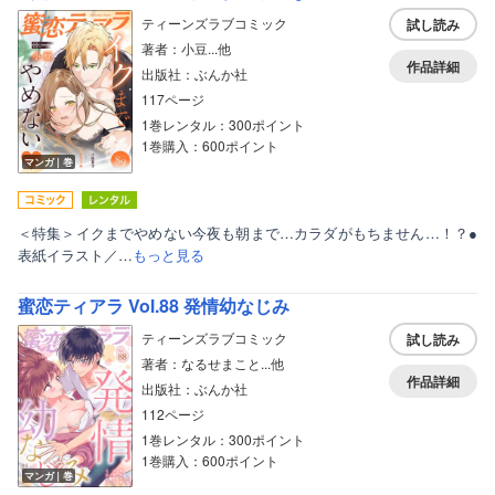
ティーンズラブコミック
試し読み
著者：小豆...他
作品詳細
出版社：ぶんか社
117ページ
1巻レンタル：300ポイント
1巻購入：600ポイント
マンガ｜巻
＜特集＞イクまでやめない今夜も朝まで…カラダがもちません…！？●
表紙イラスト／…
もっと見る
蜜恋ティアラ Vol.88 発情幼なじみ
ティーンズラブコミック
試し読み
著者：なるせまこと...他
作品詳細
出版社：ぶんか社
112ページ
1巻レンタル：300ポイント
1巻購入：600ポイント
マンガ｜巻