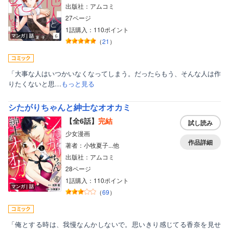
出版社：アムコミ
27ページ
1話購入：110ポイント
マンガ｜話
（
21
）
「大事な人はいつかいなくなってしまう。だったらもう、そんな人は作
りたくないと思…
もっと見る
シたがりちゃんと紳士なオオカミ
【全6話】
完結
試し読み
少女漫画
作品詳細
著者：小牧夏子...他
出版社：アムコミ
28ページ
1話購入：110ポイント
マンガ｜話
（
69
）
「俺とする時は、我慢なんかしないで。思いきり感じてる香奈を見せ