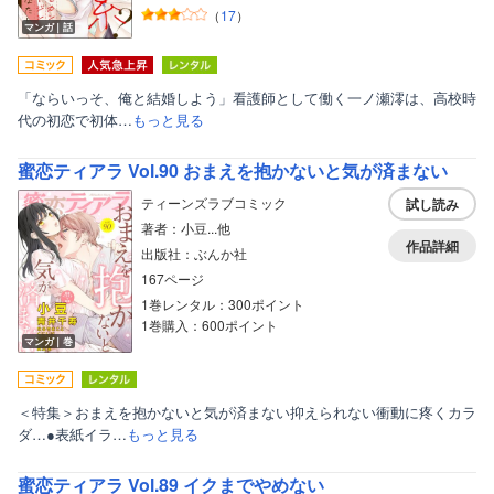
（
17
）
マンガ｜話
「ならいっそ、俺と結婚しよう」看護師として働く一ノ瀬澪は、高校時
代の初恋で初体…
もっと見る
蜜恋ティアラ Vol.90 おまえを抱かないと気が済まない
ティーンズラブコミック
試し読み
著者：小豆...他
作品詳細
出版社：ぶんか社
167ページ
1巻レンタル：300ポイント
1巻購入：600ポイント
マンガ｜巻
＜特集＞おまえを抱かないと気が済まない抑えられない衝動に疼くカラ
ダ…●表紙イラ…
もっと見る
蜜恋ティアラ Vol.89 イクまでやめない