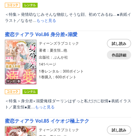
＜特集＞発情幼なじみそんな物欲しそうな顔、初めてみるね…●表紙イ
ラスト／なるせ…
もっと見る
蜜恋ティアラ Vol.86 身分差×溺愛
ティーンズラブコミック
試し読み
著者：夏生恒...他
作品詳細
出版社：ぶんか社
141ページ
1巻レンタル：300ポイント
1巻購入：600ポイント
マンガ｜巻
＜特集＞身分差×溺愛俺様ダーリンはずっと私だけに欲情●表紙イラス
ト／夏生恒●夏…
もっと見る
蜜恋ティアラ Vol.85 イケオジ極上テク
ティーンズラブコミック
試し読み