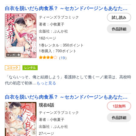
白衣を脱いだら肉食系？ ～セカンドバージンもあなたと～ 【かきおろし漫画付】
ティーンズラブコミック
試し読み
著者：小牧夏子
作品詳細
出版社：ぶんか社
162ページ
1巻レンタル：350ポイント
1巻購入：700ポイント
マンガ｜巻
（
19
）
「ならいっそ、俺と結婚しよう」看護師として働く一ノ瀬澪は、高校時
代の初恋で初体…
もっと見る
白衣を脱いだら肉食系？ ～セカンドバージンもあなたと～（分冊版）
現在6話
1話
無料
ティーンズラブコミック
作品詳細
著者：小牧夏子
出版社：ぶんか社
27ページ