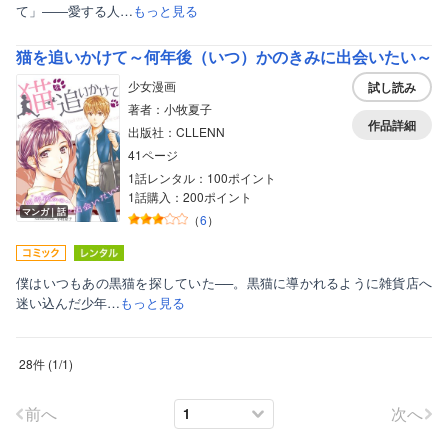
て」――愛する人…
もっと見る
猫を追いかけて～何年後（いつ）かのきみに出会いたい～
少女漫画
試し読み
著者：小牧夏子
作品詳細
出版社：CLLENN
41ページ
1話レンタル：100ポイント
1話購入：200ポイント
マンガ｜話
（
6
）
僕はいつもあの黒猫を探していた──。黒猫に導かれるように雑貨店へ
迷い込んだ少年…
もっと見る
28件
(
1
/
1
)
前へ
次へ