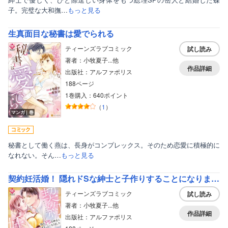
子。完璧な大和撫…
もっと見る
生真面目な秘書は愛でられる
ティーンズラブコミック
試し読み
著者：小牧夏子...他
作品詳細
出版社：アルファポリス
188ページ
1巻購入：640ポイント
（
1
）
マンガ｜巻
秘書として働く燕は、長身がコンプレックス。そのため恋愛に積極的に
なれない。そん…
もっと見る
契約妊活婚！ 隠れドSな紳士と子作りすることになりました
ティーンズラブコミック
試し読み
著者：小牧夏子...他
作品詳細
出版社：アルファポリス