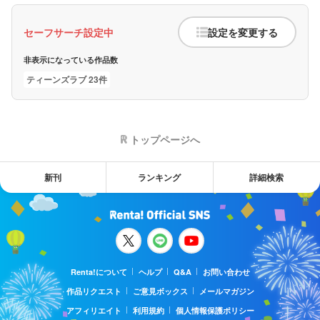
セーフサーチ設定中
設定を変更する
非表示になっている作品数
ティーンズラブ 23件
トップページへ
新刊
ランキング
詳細検索
Renta!について
ヘルプ
Q&A
お問い合わせ
作品リクエスト
ご意見ボックス
メールマガジン
アフィリエイト
利用規約
個人情報保護ポリシー