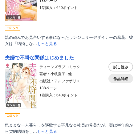
188ページ
1巻購入：640ポイント
マンガ｜巻
親の頼みでお見合いする事になったランジェリーデザイナーの風花。彼
女は「結婚しな…
もっと見る
夫婦で不埒な関係はじめました
ティーンズラブコミック
試し読み
著者：小牧夏子...他
作品詳細
出版社：アルファポリス
188ページ
1巻購入：640ポイント
マンガ｜巻
気ままな一人暮らしを謳歌する平凡な会社員の希美だが、実は半年前か
ら契約結婚をし…
もっと見る