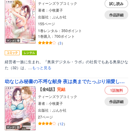
ティーンズラブコミック
試し読み
著者：小牧夏子
作品詳細
出版社：ぶんか社
155ページ
1巻レンタル：350ポイント
1巻購入：700ポイント
マンガ｜巻
（
3
）
経営者一族に生まれ、『奥泉デジタル・ラボ』の社長でもある奥泉ひな
た（32）は、…
もっと見る
幼なじみ秘書の不埒な献身 夜は奥までたっぷり溺愛してきます（分冊版）
【全6話】
完結
1話
無料
ティーンズラブコミック
作品詳細
著者：小牧夏子
出版社：ぶんか社
27ページ
（
12
）
マンガ｜話