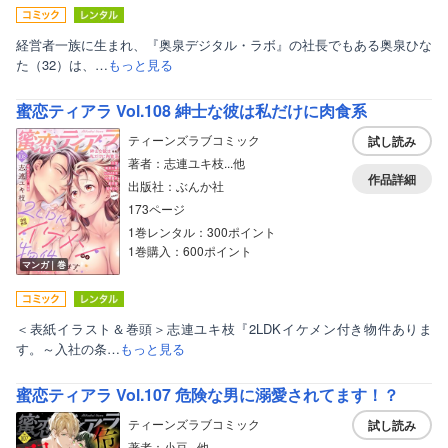
経営者一族に生まれ、『奥泉デジタル・ラボ』の社長でもある奥泉ひな
た（32）は、…
もっと見る
蜜恋ティアラ Vol.108 紳士な彼は私だけに肉食系
ティーンズラブコミック
試し読み
著者：志連ユキ枝...他
作品詳細
出版社：ぶんか社
173ページ
1巻レンタル：300ポイント
1巻購入：600ポイント
マンガ｜巻
＜表紙イラスト＆巻頭＞志連ユキ枝『2LDKイケメン付き物件ありま
す。～入社の条…
もっと見る
蜜恋ティアラ Vol.107 危険な男に溺愛されてます！？
ティーンズラブコミック
試し読み
著者：小豆...他