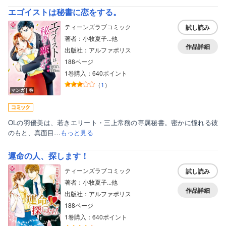
エゴイストは秘書に恋をする。
ティーンズラブコミック
試し読み
著者：小牧夏子...他
作品詳細
出版社：アルファポリス
188ページ
1巻購入：640ポイント
（
1
）
マンガ｜巻
OLの羽優美は、若きエリート・三上常務の専属秘書。密かに憧れる彼
のもと、真面目…
もっと見る
運命の人、探します！
ティーンズラブコミック
試し読み
著者：小牧夏子...他
作品詳細
出版社：アルファポリス
188ページ
1巻購入：640ポイント