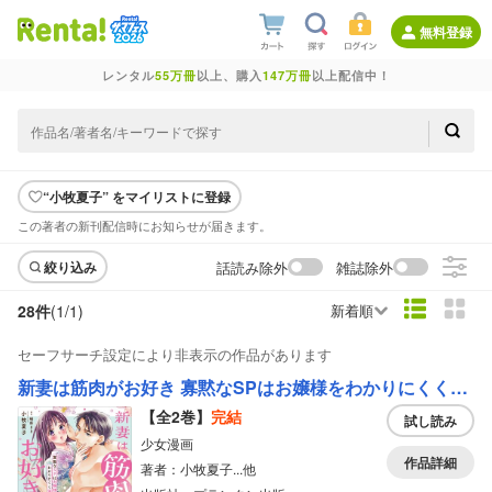
無料登録
レンタル
55万冊
以上、購入
147万冊
以上配信中！
“小牧夏子” をマイリストに登録
この著者の新刊配信時にお知らせが届きます。
話読み除外
雑誌除外
絞り込み
28件
(1/
1
)
新着順
セーフサーチ設定により非表示の作品があります
新妻は筋肉がお好き 寡黙なSPはお嬢様をわかりにくく溺愛しています 【単行本版】【電子限定ペーパー付】
【全2巻】
完結
試し読み
少女漫画
作品詳細
著者：小牧夏子...他