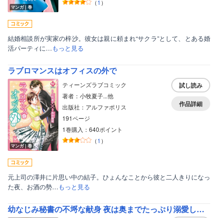
（
1
）
マンガ｜巻
結婚相談所が実家の梓沙。彼女は親に頼まれ“サクラ”として、とある婚
活パーティに…
もっと見る
ラブロマンスはオフィスの外で
ティーンズラブコミック
試し読み
著者：小牧夏子...他
作品詳細
出版社：アルファポリス
191ページ
1巻購入：640ポイント
（
1
）
マンガ｜巻
元上司の澤井に片思い中の結子。ひょんなことから彼と二人きりになっ
た夜、お酒の勢…
もっと見る
幼なじみ秘書の不埒な献身 夜は奥までたっぷり溺愛してきます【かきおろし漫画付】