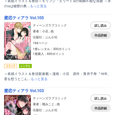
＜表紙イラスト＆巻頭＞モリフジ『エリートαの制御不能な溺愛 ～氷
のαは秘密の奥…
もっと見る
蜜恋ティアラ Vol.105
ティーンズラブコミック
試し読み
著者：小豆...他
作品詳細
出版社：ぶんか社
194ページ
1巻レンタル：300ポイント
1巻購入：600ポイント
マンガ｜巻
＜表紙イラスト＆巻頭新連載＞漫画：小豆 原作：青井千寿『16年、
君を想うとこん…
もっと見る
蜜恋ティアラ Vol.103
ティーンズラブコミック
試し読み
著者：櫁みこと...他
作品詳細
出版社：ぶんか社