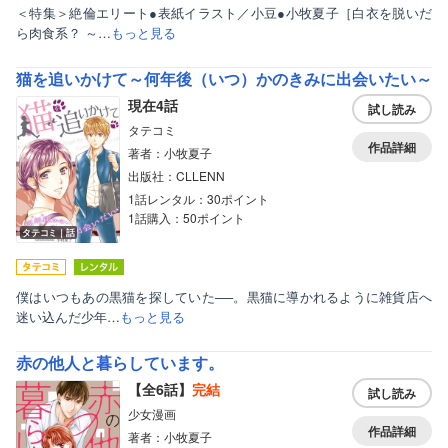
＜特集＞絶倫エリート●表紙イラスト／小豆●小牧夏子［白衣を脱いだ
ら肉食系？ ～…
もっと見る
猫を追いかけて～何年後（いつ）かのきみに出会いたい～
現在4話
試し読み
タテコミ
作品詳細
著者：小牧夏子
出版社：CLLENN
1話レンタル：30ポイント
1話購入：50ポイント
タテコミ｜話
僕はいつもあの黒猫を探していた──。黒猫に導かれるように雑貨店へ
迷い込んだ少年…
もっと見る
赤の他人と暮らしています。
【全6話】
完結
試し読み
少女漫画
作品詳細
著者：小牧夏子