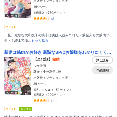
出版社：プランタン出版
164ページ
1巻購入：750ポイント
マンガ｜巻
（
2
）
一見、完璧な大和撫子の蝶子は実は人並み外れた＜筋金入りの筋肉フェ
チ＞！紳士で優…
もっと見る
新妻は筋肉がお好き 寡黙なSPはお嬢様をわかりにくく溺愛しています
【全12話】
完結
試し読み
少女漫画
作品詳細
著者：小牧夏子...他
出版社：プランタン出版
36ページ
1話レンタル：150ポイント
マンガ｜話
1話購入：200ポイント
（
11
）
紳士で優しく、ひと際逞しい身体をもつ総理SPの岳人と結婚した蝶