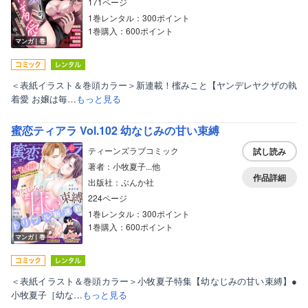
171ページ
1巻レンタル：300ポイント
1巻購入：600ポイント
ボーイズラブ
マンガ｜巻
ティーンズラブ
美女・美少女
＜表紙イラスト＆巻頭カラー＞新連載！櫁みこと【ヤンデレヤクザの執
着愛 お嬢は毎…
もっと見る
女性写真集
蜜恋ティアラ Vol.102 幼なじみの甘い束縛
ティーンズラブコミック
試し読み
著者：小牧夏子...他
作品詳細
出版社：ぶんか社
224ページ
1巻レンタル：300ポイント
1巻購入：600ポイント
マンガ｜巻
＜表紙イラスト＆巻頭カラー＞小牧夏子特集【幼なじみの甘い束縛】●
小牧夏子［幼な…
もっと見る