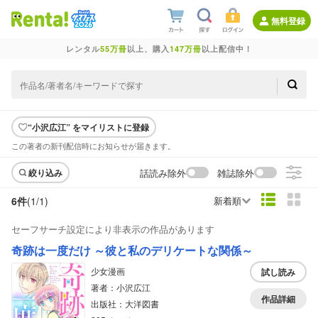
無料登録
レンタル
55万冊
以上、購入
147万冊
以上配信中！
“小沢広江” をマイリストに登録
この著者の新刊配信時にお知らせが届きます。
話読み除外
雑誌除外
絞り込み
6件
(1/
1
)
新着順
セーフサーチ設定により非表示の作品があります
奇跡は一度だけ ～彼と私のデリケートな関係～
少女漫画
試し読み
著者：小沢広江
作品詳細
出版社：大洋図書