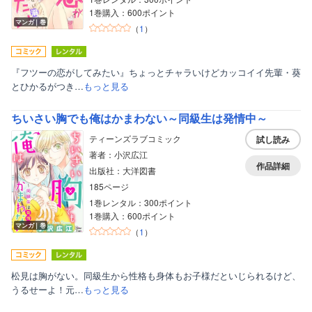
1巻購入：600ポイント
ボーイズラブ
マンガ｜巻
（
1
）
ティーンズラブ
美女・美少女
『フツーの恋がしてみたい』ちょっとチャラいけどカッコイイ先輩・葵
とひかるがつき…
もっと見る
女性写真集
ちいさい胸でも俺はかまわない～同級生は発情中～
ティーンズラブコミック
試し読み
著者：小沢広江
作品詳細
出版社：大洋図書
185ページ
1巻レンタル：300ポイント
1巻購入：600ポイント
マンガ｜巻
（
1
）
松見は胸がない。同級生から性格も身体もお子様だといじられるけど、
うるせーよ！元…
もっと見る