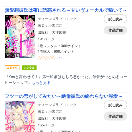
無愛想彼氏は夜に誘惑される～甘いヴォーカルで囁いて～
ティーンズラブコミック
試し読み
著者：小沢広江
作品詳細
出版社：大洋図書
191ページ
1巻レンタル：300ポイント
1巻購入：600ポイント
マンガ｜巻
（
1
）
『Yesと言わせて！』第一印象はむしろ悪かった。佳音がつとめるコー
ヒーショップ…
もっと見る
フツーの恋がしてみたい～絶倫彼氏の終わらない溺愛～
ティーンズラブコミック
試し読み
著者：小沢広江
作品詳細
出版社：大洋図書
165ページ
1巻レンタル：300ポイント