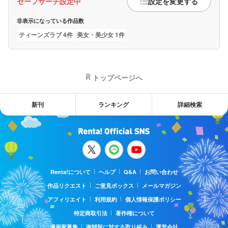
セーフサーチ設定中
設定を変更する
非表示になっている作品数
ティーンズラブ 4件
美女・美少女 1件
トップページへ
新刊
ランキング
詳細検索
Renta!について
ヘルプ
Q&A
お問い合わせ
作品リクエスト
ご意見ボックス
メールマガジン
アフィリエイト
利用規約
個人情報保護ポリシー
特定商取引法
著作権について
漫画家募集
海賊版に対する取り組み
運営会社