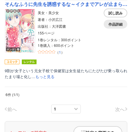
そんなふうに先生を誘惑するな～イクまでアレが止まらない～
美女・美少女
試し読み
著者：小沢広江
作品詳細
出版社：大洋図書
155ページ
1巻レンタル：300ポイント
1巻購入：600ポイント
マンガ｜巻
（
1
）
9割が女子という元女子校で保健室は女生徒たちにたびたび乗っ取られ
たまり場と化し…
もっと見る
6件
(
1
/
1
)
前へ
次へ