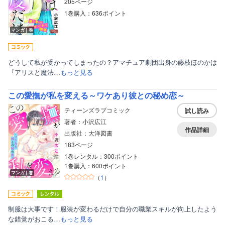
205ページ
1巻購入：636ポイント
マンガ｜巻
どうして私が受かってしまったの？アマチュア劇団出身の藤枝ほのかは
『アリスと魔法…
もっと見る
この愛撫が私を変える～ワケあり彼との秘め恋～
ティーンズラブコミック
試し読み
著者：小沢広江
作品詳細
出版社：大洋図書
183ページ
1巻レンタル：300ポイント
1巻購入：600ポイント
マンガ｜巻
（
1
）
制服は大事です！服装が変わるだけで自分の職業スキルが向上したよう
な錯覚がおこる…
もっと見る