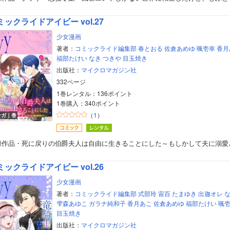
ミックライドアイビー vol.27
少女漫画
著者：
コミックライド編集部
春とおる
佐倉あめゆ
颯壱幸
香月
福部たけい
なき
つきや
目玉焼き
出版社：
マイクロマガジン社
332ページ
1巻レンタル：136ポイント
1巻購入：340ポイント
（
1
）
ンガ｜巻
録作品・死に戻りの伯爵夫人は自由に生きることにした～もしかして夫に溺愛
ミックライドアイビー vol.26
少女漫画
著者：
コミックライド編集部
式部玲
宙百
たまゆき
出迦オレ
ボーイズラブ
雫森あゆこ
ガラナ純和子
香月あこ
佐倉あめゆ
福部たけい
颯
目玉焼き
ティーンズラブ
出版社：
マイクロマガジン社