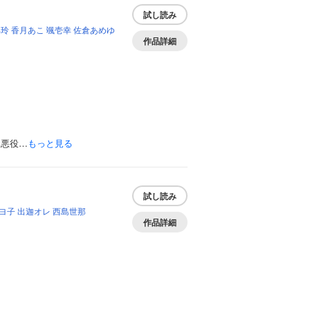
試し読み
部玲
香月あこ
颯壱幸
佐倉あめゆ
作品詳細
元悪役…
もっと見る
試し読み
ヨ子
出迦オレ
西島世那
作品詳細