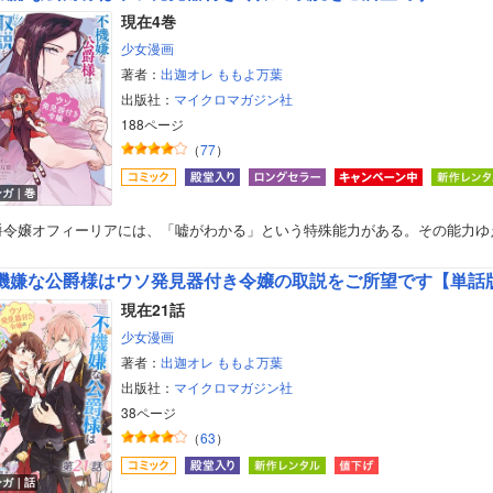
現在4巻
少女漫画
著者：
出迦オレ
ももよ万葉
出版社：
マイクロマガジン社
188ページ
（
77
）
ンガ｜巻
爵令嬢オフィーリアには、「嘘がわかる」という特殊能力がある。その能力ゆ
機嫌な公爵様はウソ発見器付き令嬢の取説をご所望です【単話
現在21話
少女漫画
著者：
出迦オレ
ももよ万葉
出版社：
マイクロマガジン社
38ページ
（
63
）
ンガ｜話