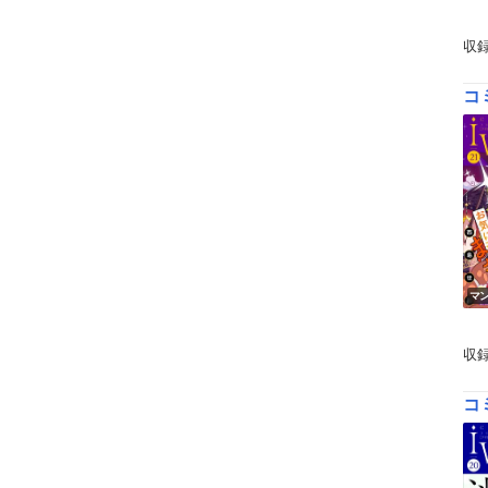
収
コ
マ
収
コ