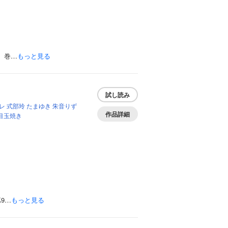
、巻…
もっと見る
試し読み
レ
式部玲
たまゆき
朱音りず
作品詳細
目玉焼き
9…
もっと見る