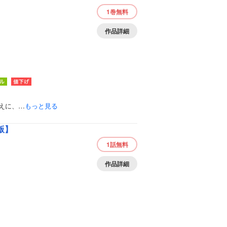
1巻
無料
作品詳細
えに、…
もっと見る
版】
1話
無料
作品詳細