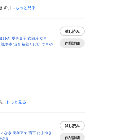
きず引…
もっと見る
試し読み
まゆき
夏チヨ子
式部玲
なき
作品詳細
ヤ
颯壱幸
宙百
福部たけい
つきや
系…
もっと見る
試し読み
レ
なき
美琴アヤ
宙百
たまゆき
作品詳細
玉焼き