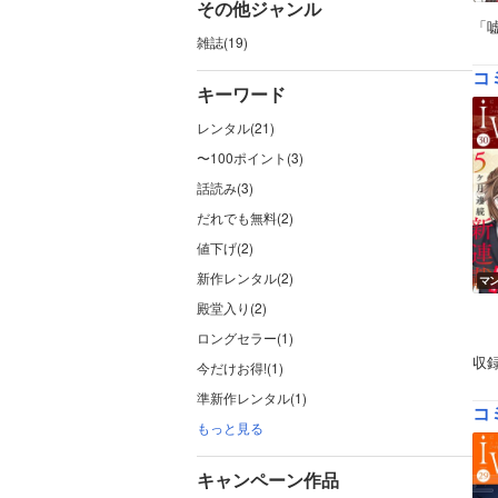
その他ジャンル
「
雑誌(19)
コ
キーワード
レンタル(21)
〜100ポイント(3)
話読み(3)
だれでも無料(2)
値下げ(2)
新作レンタル(2)
マ
殿堂入り(2)
ロングセラー(1)
収
今だけお得!(1)
準新作レンタル(1)
コ
もっと見る
キャンペーン作品