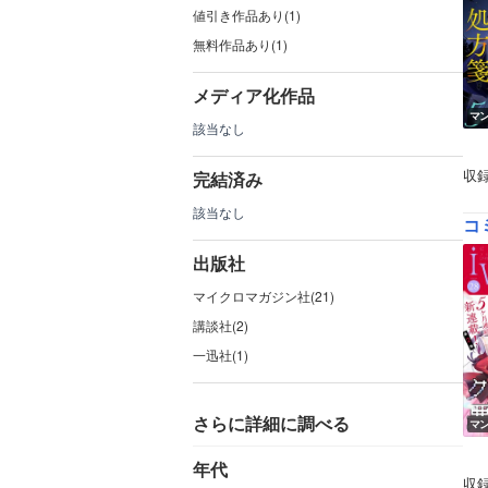
値引き作品あり(1)
無料作品あり(1)
メディア化作品
マ
該当なし
収
完結済み
該当なし
コ
出版社
マイクロマガジン社(21)
講談社(2)
一迅社(1)
さらに詳細に調べる
マ
年代
収