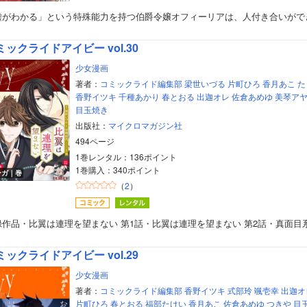
嘘がわかる」という特殊能力を持つ伯爵令嬢オフィーリアは、人付き合いがで
ミックライドアイビー vol.30
少女漫画
著者：
コミックライド編集部
梁世いづる
片町ひろ
香月あこ
た
香野イツキ
千種あかり
春とおる
出迦オレ
佐倉あめゆ
美琴ア
目玉焼き
出版社：
マイクロマガジン社
494ページ
1巻レンタル：136ポイント
1巻購入：340ポイント
ンガ｜巻
（
2
）
録作品・比翼は連理を望まない 第1話・比翼は連理を望まない 第2話・真面目
ミックライドアイビー vol.29
少女漫画
著者：
コミックライド編集部
香野イツキ
式部玲
颯壱幸
出迦オ
片町ひろ
春とおる
福部たけい
香月あこ
佐倉あめゆ
つきや
目