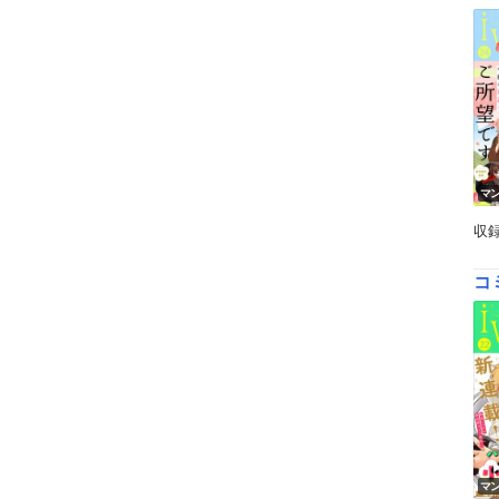
マ
収
コ
マ