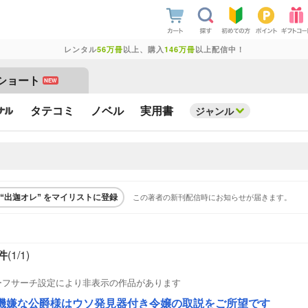
レンタル
56万冊
以上、購入
146万冊
以上配信中！
ショート
NEW
タテコミ
ノベル
実用書
ジャンル
この著者の新刊配信時にお知らせが届きます。
“出迦オレ” をマイリストに登録
件
(1/
1
)
ーフサーチ設定により非表示の作品があります
機嫌な公爵様はウソ発見器付き令嬢の取説をご所望です