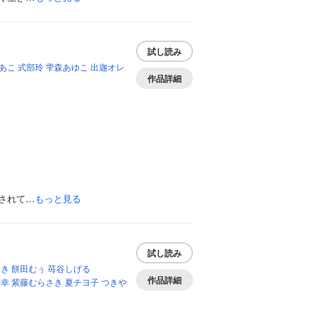
試し読み
あこ
式部玲
雫森あゆこ
出迦オレ
作品詳細
されて…
もっと見る
試し読み
なき
餅田むぅ
苺谷しげる
作品詳細
壱幸
紫藤むらさき
夏チヨ子
つきや