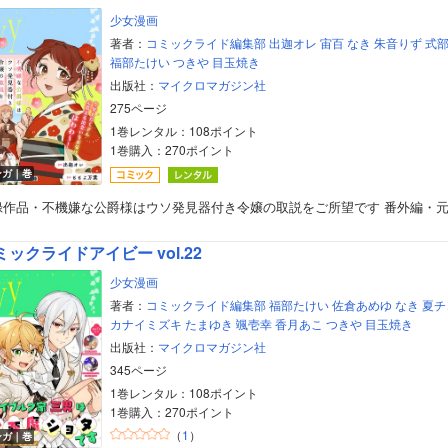
少女漫画
著者：
コミックライド編集部
出迦オレ
宙百
なき
朱音りず
式
福部たけい
つきや
目玉焼き
出版社：
マイクロマガジン社
275ページ
1巻レンタル：108ポイント
1巻購入：270ポイント
ンガ｜巻
録作品・不機嫌な公爵様はウソ発見器付き令嬢の取説をご所望です 番外編・
ミックライドアイビー vol.22
少女漫画
著者：
コミックライド編集部
福部たけい
佐倉あめゆ
なき
夏チ
カナイミズキ
たまゆき
颯壱幸
香月あこ
つきや
目玉焼き
出版社：
マイクロマガジン社
345ページ
1巻レンタル：108ポイント
1巻購入：270ポイント
（
1
）
ンガ｜巻