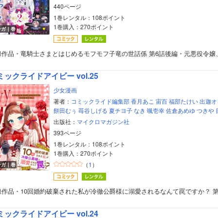
440ページ
美女・美少女
1巻レンタル：108ポイント
1巻購入：270ポイント
女性写真集
ンガ｜巻
録作品・竜騎士さまとはじめるモフモフ子竜の世話係 第6話後編・元悪役令嬢
ミックライドアイビー vol.25
少女漫画
著者：
コミックライド編集部
香月あこ
宙百
福部たけい
出迦オ
餅田むぅ
苺谷しげる
夏チヨ子
なき
颯壱幸
佐倉あめゆ
つきや
出版社：
マイクロマガジン社
393ページ
1巻レンタル：108ポイント
1巻購入：270ポイント
（
1
）
ンガ｜巻
録作品・10回婚約破棄された私が冷徹公爵様に溺愛されるなんて罠ですか？ 第
ミックライドアイビー vol.24