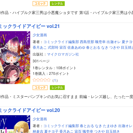
録作品・ハイブルク家三男は小悪魔ショタです 第1話・ハイブルク家三男は小
ミックライドアイビー vol.21
少女漫画
著者：
コミックライド編集部
西島世那
颯壱幸
出迦オレ
夏チヨ
香月あこ
式部玲
宙百
佐倉あめゆ
春とおる
なき
つきや
目玉焼
出版社：
マイクロマガジン社
301ページ
1巻レンタル：108ポイント
1巻購入：270ポイント
（
1
）
ンガ｜巻
録作品・ミスターパンプキンのお気に召すまま 前編・レンズ越し、たった一
ミックライドアイビー vol.20
少女漫画
著者：
コミックライド編集部
春とおる
なき
たまゆき
出迦オレ
林倉吉
夏チヨ子
香月あこ
宙百
颯壱幸
つきや
目玉焼き