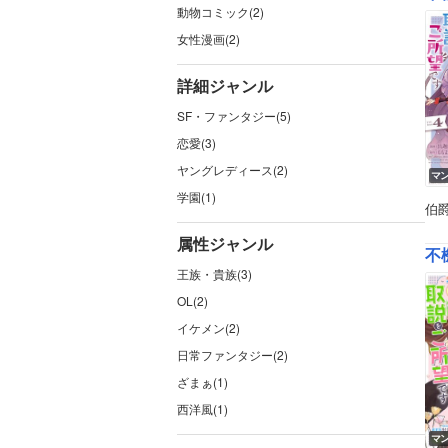
動物コミック(2)
女性漫画(2)
詳細ジャンル
SF・ファンタジー(5)
恋愛(3)
ヤングレディース(2)
マ
学園(1)
伯
属性ジャンル
不
王族・貴族(3)
OL(2)
イケメン(2)
日常ファンタジー(2)
ざまぁ(1)
西洋風(1)
マ