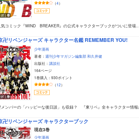
（
4
）
ンガ｜巻
人気コミック『WIND BREAKER』の公式キャラクターブックがついに登場
京卍リベンジャーズ キャラクター名鑑 REMEMBER YOU!
少年漫画
著者：
週刊少年マガジン編集部
和久井健
出版社：
講談社
164ページ
1巻購入：930ポイント
（
12
）
ンガ｜巻
卍メンバーの「ハッピーな後日談」も収録？ 『東リベ』全キャラクター情報
京卍リベンジャーズ キャラクターブック
現在3巻
少年漫画