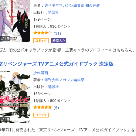
著者：
週刊少年マガジン編集部
和久井健
出版社：
講談社
179ページ
1巻購入：930ポイント
（
31
）
ンガ｜巻
東卍』初の公式キャラブックが登場! 主要キャラのプロフィールはもちろん
京リベンジャーズ TVアニメ公式ガイドブック 決定版
少年漫画
著者：
週刊少年マガジン編集部
出版社：
講談社
163ページ
1巻購入：800ポイント
（
6
）
ンガ｜巻
021年7月に発売された『東京リベンジャーズ TVアニメ公式ガイドブック』を