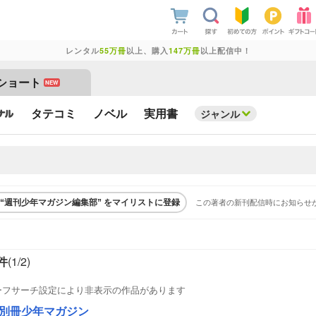
レンタル
55万冊
以上、購入
147万冊
以上配信中！
ショート
NEW
タテコミ
ノベル
実用書
ジャンル
この著者の新刊配信時にお知らせ
“週刊少年マガジン編集部” をマイリストに登録
件
(1/
2
)
ーフサーチ設定により非表示の作品があります
別冊少年マガジン