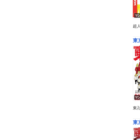
マ
超
東
マ
東
東