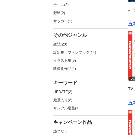
テニス(2)
※
野球(2)
サッカー(1)
五等
その他ジャンル
雑誌(23)
設定集・ファンブック(14)
イラスト集(9)
映像化作品(4)
マ
キーワード
T
UPDATE(2)
殿堂入り(2)
五等
サンプル増量(1)
キャンペーン作品
該当なし