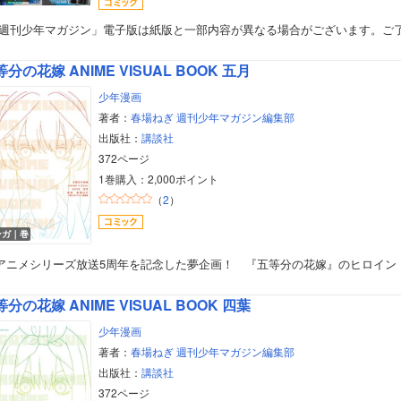
「週刊少年マガジン」電子版は紙版と一部内容が異なる場合がございます。ご
分の花嫁 ANIME VISUAL BOOK 五月
少年漫画
著者：
春場ねぎ
週刊少年マガジン編集部
出版社：
講談社
372ページ
1巻購入：2,000ポイント
（
2
）
ンガ｜巻
Vアニメシリーズ放送5周年を記念した夢企画！ 『五等分の花嫁』のヒロイン
分の花嫁 ANIME VISUAL BOOK 四葉
少年漫画
著者：
春場ねぎ
週刊少年マガジン編集部
出版社：
講談社
372ページ