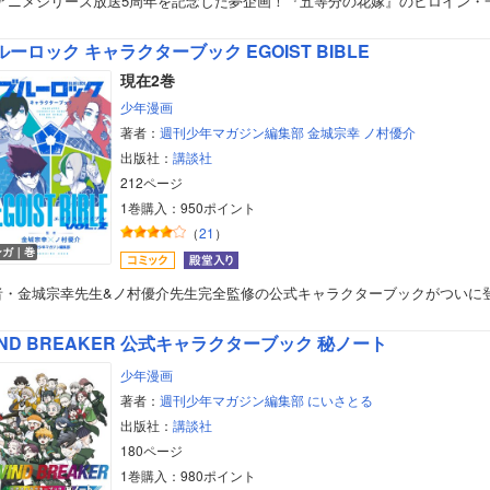
Vアニメシリーズ放送5周年を記念した夢企画！『五等分の花嫁』のヒロイン・
美女・美少女
ルーロック キャラクターブック EGOIST BIBLE
女性写真集
現在2巻
少年漫画
著者：
週刊少年マガジン編集部
金城宗幸
ノ村優介
出版社：
講談社
212ページ
1巻購入：950ポイント
（
21
）
ンガ｜巻
者・金城宗幸先生&ノ村優介先生完全監修の公式キャラクターブックがついに登
IND BREAKER 公式キャラクターブック 秘ノート
少年漫画
著者：
週刊少年マガジン編集部
にいさとる
出版社：
講談社
180ページ
1巻購入：980ポイント