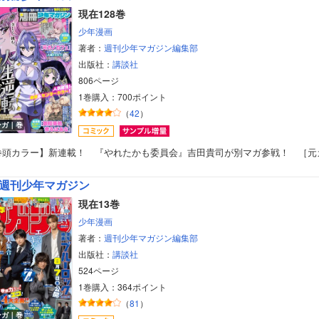
現在128巻
少年漫画
著者：
週刊少年マガジン編集部
出版社：
講談社
806ページ
1巻購入：700ポイント
（
42
）
ンガ｜巻
巻頭カラー】新連載！ 『やれたかも委員会』吉田貴司が別マガ参戦！ ［元
週刊少年マガジン
現在13巻
少年漫画
著者：
週刊少年マガジン編集部
出版社：
講談社
524ページ
1巻購入：364ポイント
（
81
）
ンガ｜巻