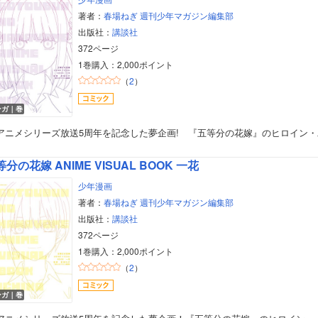
著者：
春場ねぎ
週刊少年マガジン編集部
出版社：
講談社
372ページ
1巻購入：2,000ポイント
（
2
）
ンガ｜巻
Vアニメシリーズ放送5周年を記念した夢企画! 『五等分の花嫁』のヒロイン・
分の花嫁 ANIME VISUAL BOOK 一花
少年漫画
著者：
春場ねぎ
週刊少年マガジン編集部
出版社：
講談社
372ページ
1巻購入：2,000ポイント
（
2
）
ボーイズラブ
ンガ｜巻
ティーンズラブ