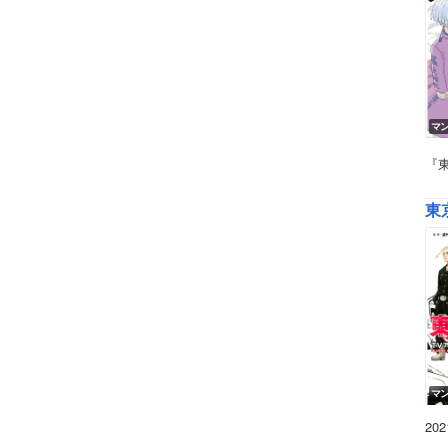
マ
『
東
マ
2