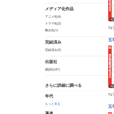
メディア化作品
アニメ化(4)
マ
ドラマ化(2)
T
舞台化(1)
五等
完結済み
完結済み(3)
出版社
講談社(47)
さらに詳細に調べる
マ
T
年代
もっと見る
五等
著者