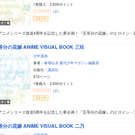
1巻購入：2,000ポイント
（
2
）
ンガ｜巻
Vアニメシリーズ放送5周年を記念した夢企画！『五等分の花嫁』のヒロイン・
分の花嫁 ANIME VISUAL BOOK 三玖
少年漫画
著者：
春場ねぎ
週刊少年マガジン編集部
出版社：
講談社
372ページ
1巻購入：2,000ポイント
（
2
）
ンガ｜巻
Vアニメシリーズ放送5周年を記念した夢企画！『五等分の花嫁』のヒロイン・
分の花嫁 ANIME VISUAL BOOK 二乃
少年漫画