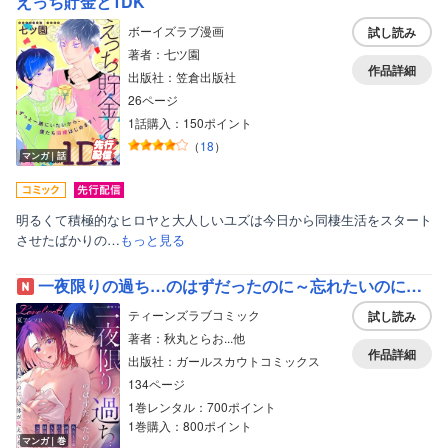
えっち貯金と1DK
ボーイズラブ漫画
試し読み
著者：七ツ園
作品詳細
出版社：笠倉出版社
26ページ
1話購入：150ポイント
（
18
）
マンガ｜話
明るくて積極的なヒロヤと大人しいユズは今日から同棲生活をスタート
させたばかりの…
もっと見る
一夜限りの過ち…のはずだったのに～忘れたいのに、身体が覚えてる～ ワンナイトコミックアンソロジー《Lovelicot》
ティーンズラブコミック
試し読み
著者：秋丸とらお...他
作品詳細
出版社：ガールスカウトコミックス
134ページ
1巻レンタル：700ポイント
1巻購入：800ポイント
マンガ｜巻