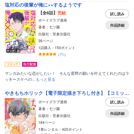
塩対応の後輩が俺に××するようです
【全6話】
完結
試し読み
ボーイズラブ漫画
作品詳細
著者：七ツ園
出版社：笠倉出版社
36ページ
1話購入：150ポイント
マンガ｜話
（
71
）
マンガみたいな恋がしたい！ そんな星野の願いを叶えてくれたのはラ
ッキースケベの…
もっと見る
やきもちホリック【電子限定描き下ろし付き】【コミックス版】
ボーイズラブ漫画
試し読み
著者：七ツ園
作品詳細
出版社：笠倉出版社
184ページ
1巻レンタル：420ポイント