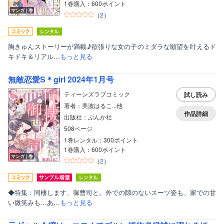
1巻購入：600ポイント
マンガ｜巻
（
2
）
胸きゅんストーリーが満載♪欲張りな女の子のミダラな願望を叶えるド
キドキ＆リアル…
もっと見る
無敵恋愛S＊girl 2024年1月号
ティーンズラブコミック
試し読み
著者：美波はるこ...他
作品詳細
出版社：ぶんか社
508ページ
1巻レンタル：300ポイント
1巻購入：600ポイント
マンガ｜巻
（
2
）
◆特集：同棲します、御曹司と。外での隙のないスーツ姿も、家での甘
い微笑みも…あ…
もっと見る