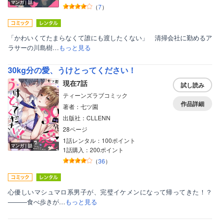
マンガ｜話
（
7
）
「かわいくてたまらなくて誰にも渡したくない」 清掃会社に勤めるア
ラサーの川島樹…
もっと見る
30kg分の愛、うけとってください！
現在7話
試し読み
ティーンズラブコミック
作品詳細
著者：七ツ園
出版社：CLLENN
28ページ
1話レンタル：100ポイント
マンガ｜話
1話購入：200ポイント
（
36
）
心優しいマシュマロ系男子が、完璧イケメンになって帰ってきた！？
―――食べ歩きが…
もっと見る