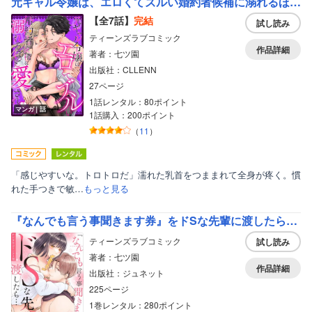
元ギャル令嬢は、エロくてズルい婚約者候補に溺れるほど愛される。
【全7話】
完結
試し読み
ティーンズラブコミック
作品詳細
著者：七ツ園
出版社：CLLENN
27ページ
1話レンタル：80ポイント
マンガ｜話
1話購入：200ポイント
（
11
）
「感じやすいな。トロトロだ」濡れた乳首をつままれて全身が疼く。慣
れた手つきで敏…
もっと見る
『なんでも言う事聞きます券』をドSな先輩に渡したら…【デジタルコミックス版】
ティーンズラブコミック
試し読み
著者：七ツ園
作品詳細
出版社：ジュネット
225ページ
1巻レンタル：280ポイント