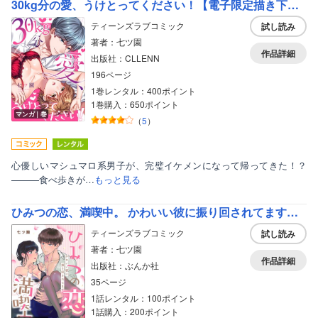
30kg分の愛、うけとってください！【電子限定描き下ろし漫画付き】
ティーンズラブコミック
試し読み
著者：七ツ園
作品詳細
出版社：CLLENN
196ページ
1巻レンタル：400ポイント
1巻購入：650ポイント
マンガ｜巻
（
5
）
心優しいマシュマロ系男子が、完璧イケメンになって帰ってきた！？
―――食べ歩きが…
もっと見る
ひみつの恋、満喫中。 かわいい彼に振り回されてます（単話版）
ボーイズラブ
ティーンズラブコミック
試し読み
ティーンズラブ
著者：七ツ園
作品詳細
美女・美少女
出版社：ぶんか社
35ページ
女性写真集
1話レンタル：100ポイント
1話購入：200ポイント