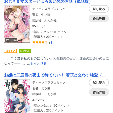
おじさまマスターとほろ苦い恋のお話（単話版）
ティーンズラブコミック
試し読み
著者：七ツ園
作品詳細
出版社：ぶんか社
35ページ
1話レンタル：100ポイント
1話購入：200ポイント
マンガ｜話
（
3
）
「…早く君を私のものにしたい」人生最悪の日が、運命の出会いの日に
なって――…。…
もっと見る
お嬢は二度目の夜まで待てない！ 若頭と交わす純愛（単話版）
ティーンズラブコミック
試し読み
著者：七ツ園
作品詳細
出版社：ぶんか社
37ページ
1話レンタル：100ポイント
1話購入：200ポイント