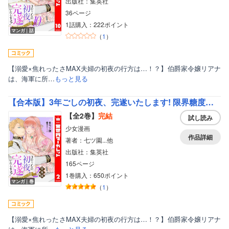
出版社：集英社
36ページ
1話購入：222ポイント
マンガ｜話
（
1
）
【溺愛×焦れったさMAX夫婦の初夜の行方は…！？】伯爵家令嬢リアナ
は、海軍に所…
もっと見る
【合本版】3年ごしの初夜、完遂いたします! 限界糖度のジレ甘婚
【全2巻】
完結
試し読み
少女漫画
作品詳細
著者：七ツ園...他
出版社：集英社
165ページ
1巻購入：650ポイント
マンガ｜巻
（
1
）
【溺愛×焦れったさMAX夫婦の初夜の行方は…！？】伯爵家令嬢リアナ