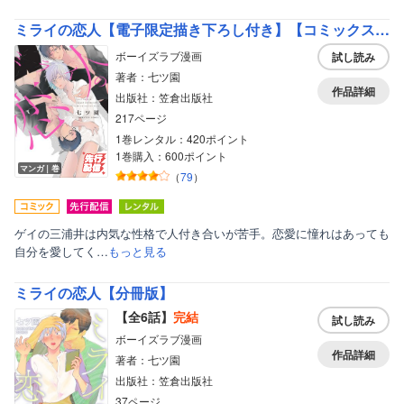
ミライの恋人【電子限定描き下ろし付き】【コミックス版】
ボーイズラブ漫画
試し読み
著者：七ツ園
作品詳細
出版社：笠倉出版社
217ページ
1巻レンタル：420ポイント
1巻購入：600ポイント
マンガ｜巻
（
79
）
ゲイの三浦井は内気な性格で人付き合いが苦手。恋愛に憧れはあっても
自分を愛してく…
もっと見る
ミライの恋人【分冊版】
【全6話】
完結
試し読み
ボーイズラブ漫画
作品詳細
著者：七ツ園
出版社：笠倉出版社
37ページ