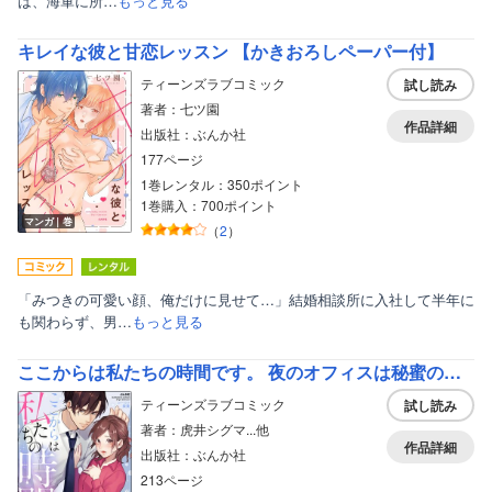
は、海軍に所…
もっと見る
キレイな彼と甘恋レッスン 【かきおろしペーパー付】
ティーンズラブコミック
試し読み
著者：七ツ園
作品詳細
出版社：ぶんか社
177ページ
1巻レンタル：350ポイント
1巻購入：700ポイント
マンガ｜巻
（
2
）
「みつきの可愛い顔、俺だけに見せて…」結婚相談所に入社して半年に
も関わらず、男…
もっと見る
ここからは私たちの時間です。 夜のオフィスは秘蜜の帳 （3）
ティーンズラブコミック
試し読み
著者：虎井シグマ...他
作品詳細
出版社：ぶんか社
213ページ