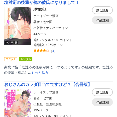
塩対応の後輩が俺の彼氏になりまして！
現在3話
試し読み
ボーイズラブ漫画
作品詳細
著者：七ツ園
出版社：ナンバーナイン
44ページ
1話レンタル：180ポイント
マンガ｜話
1話購入：250ポイント
（
4
）
商業作品「塩対応の後輩が俺に××するようです」の続編です。塩対応
の後輩・相馬と…
もっと見る
おじさんのカラダ目当てですけど？【合冊版】
ボーイズラブ漫画
試し読み
著者：七ツ園
作品詳細
出版社：笠倉出版社
195ページ
1巻レンタル：300ポイント