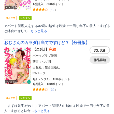
1巻購入：500ポイント
マンガ｜巻
（
10
）
アパート管理人をする32歳の越仙は銭湯で一回り年下の住人・すばる
と鉢合わせして…
もっと見る
おじさんのカラダ目当てですけど？【分冊版】
【全6話】
完結
試し読み
ボーイズラブ漫画
作品詳細
著者：七ツ園
出版社：笠倉出版社
39ページ
1話レンタル：100ポイント
マンガ｜話
1話購入：150ポイント
（
39
）
「まずは剃毛だね！」アパート管理人の越仙は銭湯で一回り年下の住
人・すばると鉢合…
もっと見る