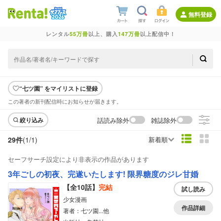
無料登録
レンタル
55万冊
以上、購入
147万冊
以上配信中！
“七ツ園” をマイリストに登録
この著者の新刊配信時にお知らせが届きます。
話読み除外
雑誌除外
絞り込み
29件
(1/
1
)
新着順
セーフサーチ設定により非表示の作品があります
3年ごしの初夜、完遂いたします! 限界糖度のジレ甘婚
【全10話】
完結
試し読み
少女漫画
作品詳細
著者：七ツ園...他