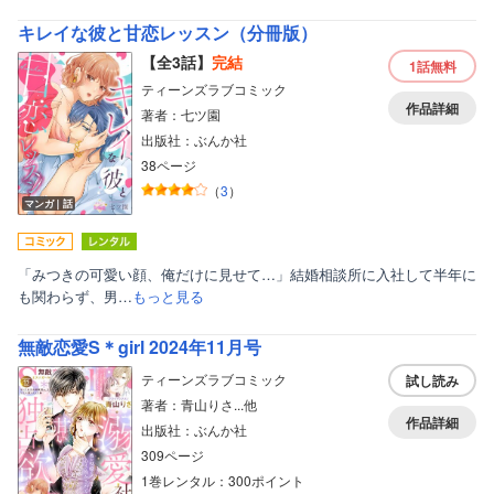
キレイな彼と甘恋レッスン（分冊版）
【全3話】
完結
1話
無料
ティーンズラブコミック
作品詳細
著者：七ツ園
出版社：ぶんか社
38ページ
（
3
）
マンガ｜話
「みつきの可愛い顔、俺だけに見せて…」結婚相談所に入社して半年に
も関わらず、男…
もっと見る
無敵恋愛S＊girl 2024年11月号
ティーンズラブコミック
試し読み
著者：青山りさ...他
作品詳細
出版社：ぶんか社
309ページ
1巻レンタル：300ポイント