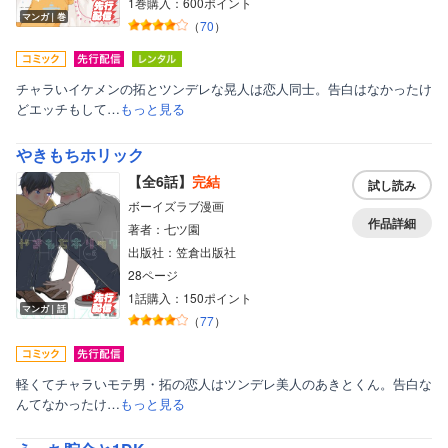
1巻購入：600ポイント
マンガ｜巻
（
70
）
チャラいイケメンの拓とツンデレな晃人は恋人同士。告白はなかったけ
どエッチもして…
もっと見る
やきもちホリック
【全6話】
完結
試し読み
ボーイズラブ漫画
作品詳細
著者：七ツ園
出版社：笠倉出版社
28ページ
1話購入：150ポイント
マンガ｜話
（
77
）
軽くてチャラいモテ男・拓の恋人はツンデレ美人のあきとくん。告白な
んてなかったけ…
もっと見る