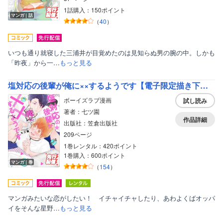
1話購入：150ポイント
マンガ｜話
（
40
）
いつも通り就寝した三浦井が目覚めたのは見知らぬ男の腕の中。しかも
「昨夜」から一…
もっと見る
塩対応の後輩が俺に××するようです【電子限定描き下ろし付き】【コミックス版】
ボーイズラブ漫画
試し読み
著者：七ツ園
作品詳細
出版社：笠倉出版社
209ページ
1巻レンタル：420ポイント
1巻購入：600ポイント
マンガ｜巻
（
154
）
マンガみたいな恋がしたい！ イチャイチャしたり、あわよくばオッパ
イをそんな星野…
もっと見る