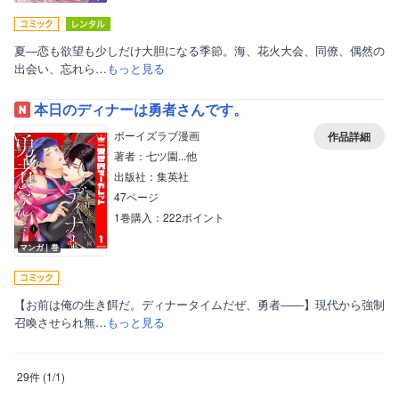
夏―恋も欲望も少しだけ大胆になる季節。海、花火大会、同僚、偶然の
出会い、忘れら…
もっと見る
本日のディナーは勇者さんです。
ボーイズラブ漫画
作品詳細
著者：七ツ園...他
出版社：集英社
47ページ
1巻購入：222ポイント
マンガ｜巻
【お前は俺の生き餌だ。ディナータイムだぜ、勇者――】現代から強制
召喚させられ無…
もっと見る
29件
(
1
/
1
)