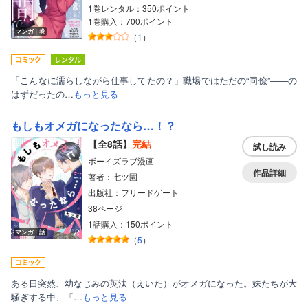
1巻レンタル：350ポイント
1巻購入：700ポイント
マンガ｜巻
（
1
）
「こんなに濡らしながら仕事してたの？」職場ではただの“同僚”――の
はずだったの…
もっと見る
もしもオメガになったなら…！？
【全8話】
完結
試し読み
ボーイズラブ漫画
作品詳細
著者：七ツ園
出版社：フリードゲート
38ページ
1話購入：150ポイント
マンガ｜話
（
5
）
ある日突然、幼なじみの英汰（えいた）がオメガになった。妹たちが大
騒ぎする中、「…
もっと見る