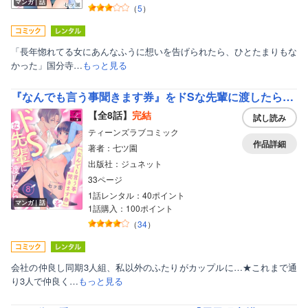
マンガ｜話
（
5
）
「長年惚れてる女にあんなふうに想いを告げられたら、ひとたまりもな
かった」国分寺…
もっと見る
『なんでも言う事聞きます券』をドSな先輩に渡したら…
【全8話】
完結
試し読み
ティーンズラブコミック
作品詳細
著者：七ツ園
出版社：ジュネット
33ページ
1話レンタル：40ポイント
マンガ｜話
1話購入：100ポイント
（
34
）
会社の仲良し同期3人組、私以外のふたりがカップルに…★これまで通
り3人で仲良く…
もっと見る