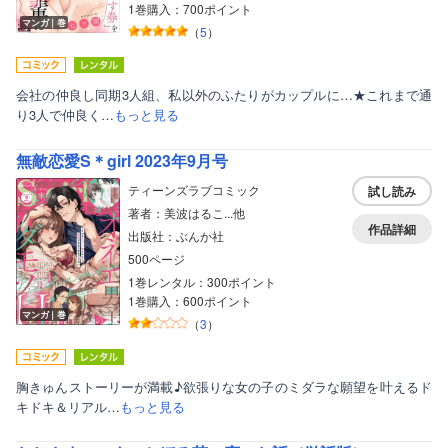
1巻購入：700ポイント
マンガ｜巻
（
5
）
会社の仲良し同期3人組、私以外のふたりがカップルに…★これまで通
り3人で仲良く…
もっと見る
無敵恋愛S＊girl 2023年9月号
ティーンズラブコミック
試し読み
著者：美波はるこ...他
作品詳細
出版社：ぶんか社
500ページ
1巻レンタル：300ポイント
1巻購入：600ポイント
マンガ｜巻
（
3
）
胸きゅんストーリーが満載♪欲張りな女の子のミダラな願望を叶えるド
キドキ＆リアル…
もっと見る