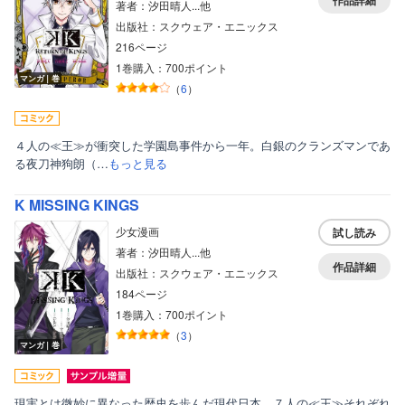
作品詳細
著者：汐田晴人...他
出版社：スクウェア・エニックス
216ページ
1巻購入：700ポイント
マンガ｜巻
（
6
）
４人の≪王≫が衝突した学園島事件から一年。白銀のクランズマンであ
る夜刀神狗朗（…
もっと見る
K MISSING KINGS
少女漫画
試し読み
著者：汐田晴人...他
作品詳細
出版社：スクウェア・エニックス
184ページ
1巻購入：700ポイント
（
3
）
マンガ｜巻
現実とは微妙に異なった歴史を歩んだ現代日本。７人の≪王≫それぞれ