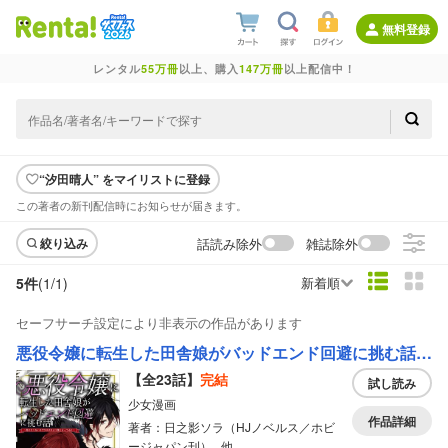
無料登録
レンタル
55万冊
以上、購入
147万冊
以上配信中！
“汐田晴人” をマイリストに登録
この著者の新刊配信時にお知らせが届きます。
話読み除外
雑誌除外
絞り込み
5件
(1/
1
)
新着順
セーフサーチ設定により非表示の作品があります
悪役令嬢に転生した田舎娘がバッドエンド回避に挑む話 ～死にたくないのでラスボスより強くなってみた～【分冊版】
【全23話】
完結
試し読み
少女漫画
作品詳細
著者：日之影ソラ（HJノベルス／ホビ
ージャパン刊）...他