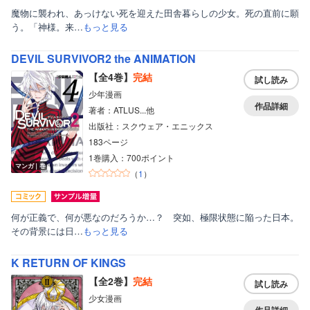
魔物に襲われ、あっけない死を迎えた田舎暮らしの少女。死の直前に願
う。「神様。来…
もっと見る
DEVIL SURVIVOR2 the ANIMATION
【全4巻】
完結
試し読み
少年漫画
作品詳細
著者：ATLUS...他
出版社：スクウェア・エニックス
183ページ
1巻購入：700ポイント
マンガ｜巻
（
1
）
何が正義で、何が悪なのだろうか…？ 突如、極限状態に陥った日本。
その背景には日…
もっと見る
ボーイズラブ
ティーンズラブ
K RETURN OF KINGS
【全2巻】
完結
美女・美少女
試し読み
少女漫画
女性写真集