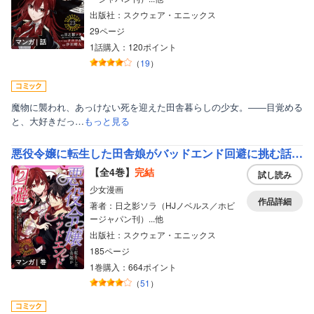
出版社：スクウェア・エニックス
29ページ
マンガ｜話
1話購入：120ポイント
（
19
）
魔物に襲われ、あっけない死を迎えた田舎暮らしの少女。――目覚める
と、大好きだっ…
もっと見る
悪役令嬢に転生した田舎娘がバッドエンド回避に挑む話 ～死にたくないのでラスボスより強くなってみた～【デジタル版限定特典付き】
【全4巻】
完結
試し読み
少女漫画
作品詳細
著者：日之影ソラ（HJノベルス／ホビ
ージャパン刊）...他
出版社：スクウェア・エニックス
185ページ
マンガ｜巻
1巻購入：664ポイント
（
51
）