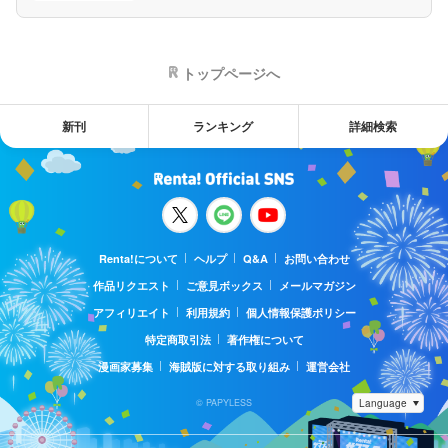
トップページへ
新刊
ランキング
詳細検索
Renta!について
ヘルプ
Q&A
お問い合わせ
作品リクエスト
ご意見ボックス
メールマガジン
アフィリエイト
利用規約
個人情報保護ポリシー
特定商取引法
著作権について
漫画家募集
海賊版に対する取り組み
運営会社
© PAPYLESS