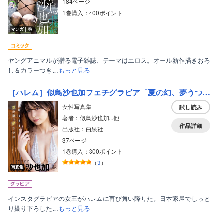
184ページ
1巻購入：400ポイント
マンガ｜巻
ヤングアニマルが贈る電子雑誌、テーマはエロス。オール新作描きおろ
し＆カラーつき…
もっと見る
［ハレム］似鳥沙也加フェチグラビア「夏の幻、夢うつつ」【美麗版36P】
女性写真集
試し読み
著者：似鳥沙也加...他
作品詳細
出版社：白泉社
37ページ
1巻購入：300ポイント
（
3
）
写真集
インスタグラビアの女王がハレムに再び舞い降りた。日本家屋でしっと
り撮り下ろした…
もっと見る