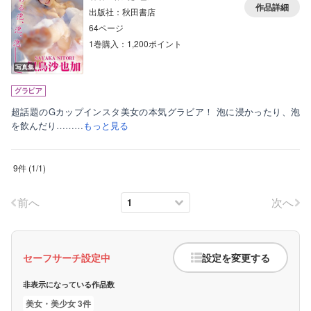
作品詳細
出版社：秋田書店
64ページ
1巻購入：1,200ポイント
写真集
超話題のGカップインスタ美女の本気グラビア！ 泡に浸かったり、泡
を飲んだり………
もっと見る
9件
(
1
/
1
)
前へ
次へ
セーフサーチ設定中
設定を変更する
非表示になっている作品数
美女・美少女 3件