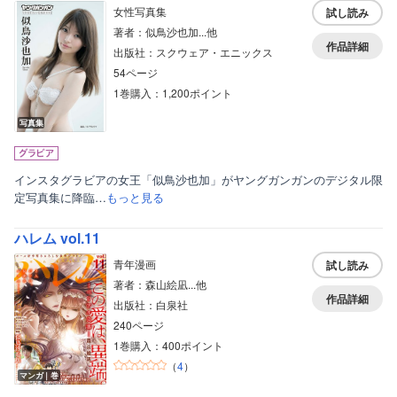
女性写真集
試し読み
ティーンズラブ
著者：似鳥沙也加...他
作品詳細
出版社：スクウェア・エニックス
美女・美少女
54ページ
女性写真集
1巻購入：1,200ポイント
写真集
インスタグラビアの女王「似鳥沙也加」がヤングガンガンのデジタル限
定写真集に降臨…
もっと見る
ハレム vol.11
青年漫画
試し読み
著者：森山絵凪...他
作品詳細
出版社：白泉社
240ページ
1巻購入：400ポイント
（
4
）
マンガ｜巻