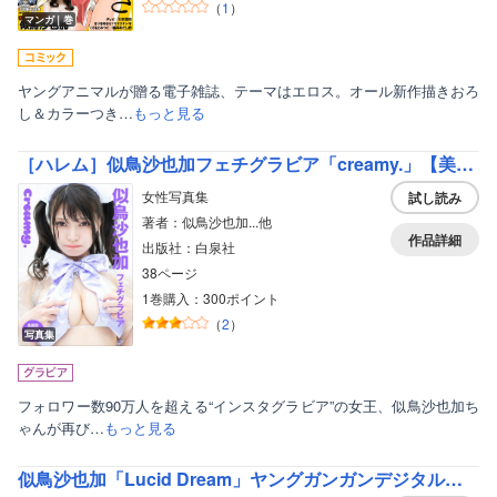
（
1
）
マンガ｜巻
ヤングアニマルが贈る電子雑誌、テーマはエロス。オール新作描きおろ
し＆カラーつき…
もっと見る
［ハレム］似鳥沙也加フェチグラビア「creamy.」【美麗版34P】
女性写真集
試し読み
著者：似鳥沙也加...他
作品詳細
出版社：白泉社
38ページ
1巻購入：300ポイント
（
2
）
写真集
フォロワー数90万人を超える“インスタグラビア”の女王、似鳥沙也加ち
ゃんが再び…
もっと見る
似鳥沙也加「Lucid Dream」ヤングガンガンデジタル限定写真集
ボーイズラブ