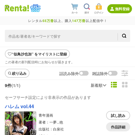
無料登録
レンタル
55万冊
以上、購入
147万冊
以上配信中！
“似鳥沙也加” をマイリストに登録
この著者の新刊配信時にお知らせが届きます。
話読み除外
雑誌除外
絞り込み
9件
(1/
1
)
新着順
セーフサーチ設定により非表示の作品があります
ハレム vol.44
青年漫画
試し読み
著者：一夢...他
作品詳細
出版社：白泉社