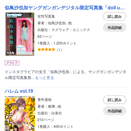
似鳥沙也加ヤングガンガンデジタル限定写真集「doll up」
女性写真集
試し読み
著者：似鳥沙也加...他
作品詳細
出版社：スクウェア・エニックス
62ページ
1巻購入：1,200ポイント
（
1
）
写真集
インスタグラビアの女王「似鳥沙也加」による、ヤングガンガンデジタ
ル限定写真集第…
もっと見る
ハレム vol.19
青年漫画
試し読み
著者：春輝...他
作品詳細
出版社：白泉社
210ページ
1巻購入：400ポイント