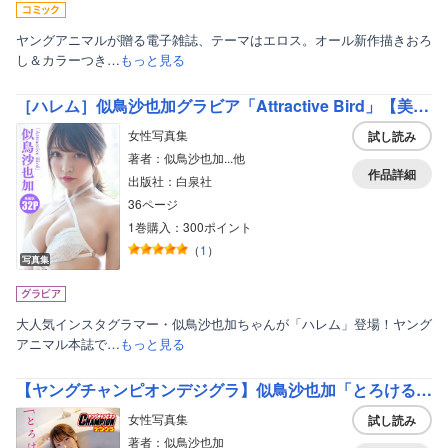
ヤングアニマルが贈る電子雑誌、テーマはエロス。オール新作描きおろ
し＆カラーつき…
もっと見る
［ハレム］似鳥沙也加グラビア「Attractive Bird」【美麗版32P】
女性写真集
試し読み
著者：似鳥沙也加...他
作品詳細
出版社：白泉社
36ページ
1巻購入：300ポイント
（
1
）
写真集
大人気インスタグラマー・似鳥沙也加ちゃんが「ハレム」登場！ヤング
アニマル本誌で…
もっと見る
【ヤングチャンピオンデジグラ】似鳥沙也加「とろける泡、泡、泡――。」
女性写真集
試し読み
著者：似鳥沙也加