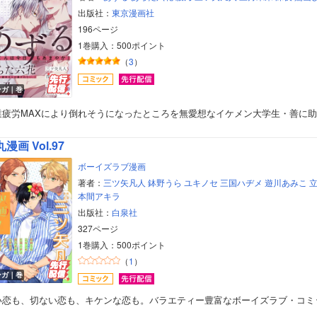
出版社：
東京漫画社
196ページ
1巻購入：500ポイント
（
3
）
ンガ｜巻
業疲労MAXにより倒れそうになったところを無愛想なイケメン大学生・善に
漫画 Vol.97
ボーイズラブ漫画
著者：
三ツ矢凡人
鉢野うら
ユキノセ
三国ハヂメ
遊川あみこ
本間アキラ
出版社：
白泉社
327ページ
1巻購入：500ポイント
（
1
）
ンガ｜巻
い恋も、切ない恋も、キケンな恋も。バラエティー豊富なボーイズラブ・コミ