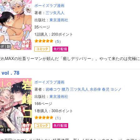
ボーイズラブ漫画
著者：
三ツ矢凡人
出版社：
東京漫画社
35ページ
1話購入：200ポイント
（
5
）
ンガ｜話
疲れMAXの社畜リーマンが頼んだ「癒しデリバリー」。やって来たのは究極
g vol．78
ボーイズラブ漫画
著者：
岩峰コウ
腰乃
三ツ矢凡人
水谷倖
春児
ヨシノ
出版社：
東京漫画社
166ページ
1巻購入：300ポイント
（
1
）
ボーイズラブ
ンガ｜巻
ティーンズラブ