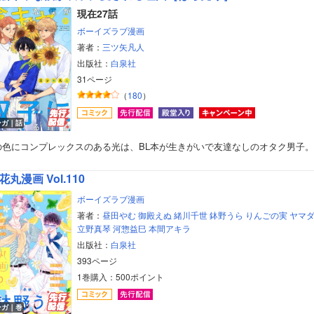
現在27話
ボーイズラブ漫画
著者：
三ツ矢凡人
出版社：
白泉社
31ページ
（
180
）
ンガ｜話
の色にコンプレックスのある光は、BL本が生きがいで友達なしのオタク男子
花丸漫画 Vol.110
ボーイズラブ漫画
著者：
昼田やむ
御殿えぬ
緒川千世
鉢野うら
りんごの実
ヤマ
立野真琴
河惣益巳
本間アキラ
出版社：
白泉社
393ページ
1巻購入：500ポイント
ンガ｜巻