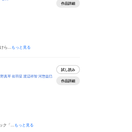
作品詳細
助けら…
もっと見る
試し読み
立野真琴
佑羽栞
渡辺祥智
河惣益巳
作品詳細
ック「…
もっと見る