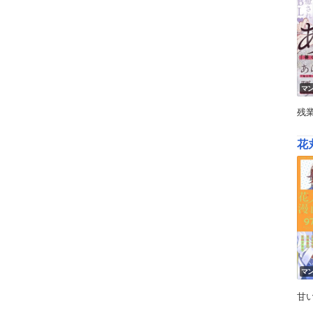
マ
残
花丸
マ
甘