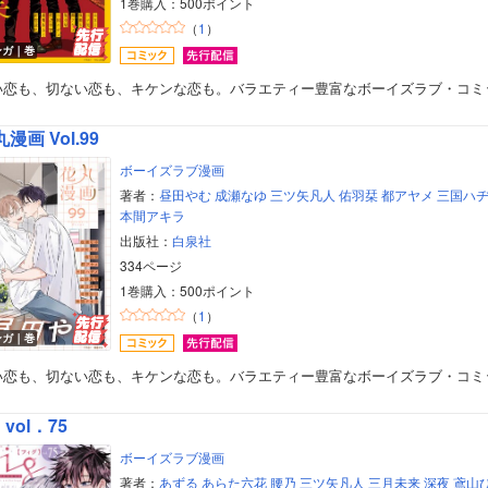
1巻購入：500ポイント
（
1
）
ンガ｜巻
い恋も、切ない恋も、キケンな恋も。バラエティー豊富なボーイズラブ・コミ
漫画 Vol.99
ボーイズラブ漫画
著者：
昼田やむ
成瀬なゆ
三ツ矢凡人
佑羽栞
都アヤメ
三国ハ
本間アキラ
出版社：
白泉社
334ページ
1巻購入：500ポイント
（
1
）
ンガ｜巻
い恋も、切ない恋も、キケンな恋も。バラエティー豊富なボーイズラブ・コミ
g vol．75
ボーイズラブ漫画
著者：
あずる
あらた六花
腰乃
三ツ矢凡人
三月未来
深夜
鳶山