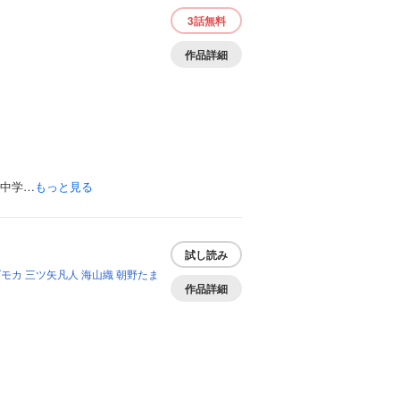
3話
無料
作品詳細
。中学…
もっと見る
試し読み
ダモカ
三ツ矢凡人
海山織
朝野たま
作品詳細