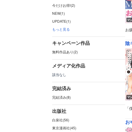
今だけお得!(2)
NEW(1)
マ
UPDATE(1)
もっと見る
お
キャンペーン作品
陰
無料作品あり(2)
メディア化作品
該当なし
完結済み
完結済み(8)
マ
「
出版社
白泉社(56)
お
東京漫画社(45)