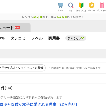
レンタル
55万冊
以上、購入
147万冊
以上配信中！
ショート
NEW
タテコミ
ノベル
実用書
ジャンル
この著者の新刊配信時にお知らせが届きます。
“三ツ矢凡人” をマイリストに登録
1件
(1/
4
)
ーフサーチ設定により非表示の作品があります
陰キャな僕が双子に愛される理由［ばら売り］