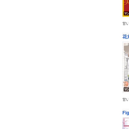
マ
甘
花丸
マ
甘
Fi