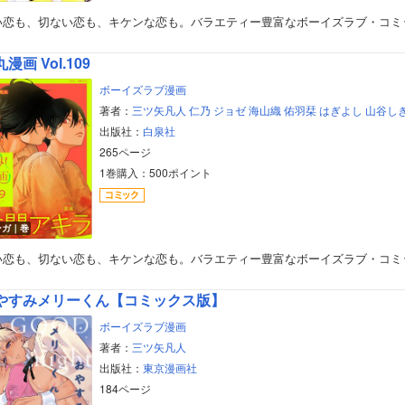
い恋も、切ない恋も、キケンな恋も。バラエティー豊富なボーイズラブ・コミ
漫画 Vol.109
ボーイズラブ漫画
著者：
三ツ矢凡人
仁乃
ジョゼ
海山織
佑羽栞
はぎよし
山谷し
出版社：
白泉社
265ページ
1巻購入：500ポイント
ンガ｜巻
い恋も、切ない恋も、キケンな恋も。バラエティー豊富なボーイズラブ・コミ
やすみメリーくん【コミックス版】
ボーイズラブ漫画
著者：
三ツ矢凡人
出版社：
東京漫画社
184ページ