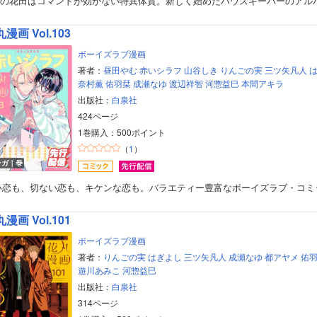
ubの花田はコマンドが効かない特異体質。新しく始めたハウスキーパーのアル
美女・美少女
漫画 Vol.103
女性写真集
ボーイズラブ漫画
著者：
昼田やむ
赤いシラフ
山谷しき
りんごの実
三ツ矢凡人
奈村薫
佑羽栞
成瀬なゆ
渡辺祥智
河惣益巳
本間アキラ
出版社：
白泉社
424ページ
1巻購入：500ポイント
（
1
）
ンガ｜巻
い恋も、切ない恋も、キケンな恋も。バラエティー豊富なボーイズラブ・コミ
漫画 Vol.101
ボーイズラブ漫画
著者：
りんごの実
はぎよし
三ツ矢凡人
成瀬なゆ
都アヤメ
佑
遊川あみこ
河惣益巳
出版社：
白泉社
314ページ