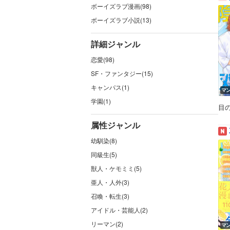
ボーイズラブ漫画(98)
ボーイズラブ小説(13)
詳細ジャンル
恋愛(98)
SF・ファンタジー(15)
キャンパス(1)
マ
学園(1)
目
属性ジャンル
幼馴染(8)
同級生(5)
獣人・ケモミミ(5)
亜人・人外(3)
召喚・転生(3)
アイドル・芸能人(2)
リーマン(2)
マ