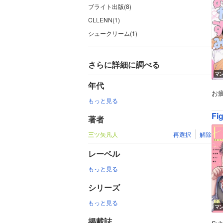
ブライト出版(8)
CLLENN(1)
シュークリーム(1)
さらに詳細に調べる
マ
年代
お
もっと見る
Fi
著者
三ツ矢凡人
再選択
解除
レーベル
もっと見る
シリーズ
もっと見る
マ
掲載誌