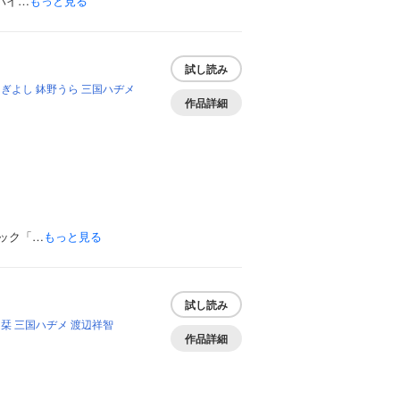
バイ…
もっと見る
試し読み
はぎよし
鉢野うら
三国ハヂメ
作品詳細
ック「…
もっと見る
試し読み
羽栞
三国ハヂメ
渡辺祥智
作品詳細