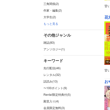
三角関係(2)
甘
作家・編集(2)
花丸
大学生(2)
もっと見る
その他ジャンル
雑誌(83)
アンソロジー(1)
キーワード
マ
先行配信(46)
甘
レンタル(32)
お
話読み(13)
〜100ポイント(9)
Renta!限定特典付(5)
殿堂入り(4)
会員限定無料(3)