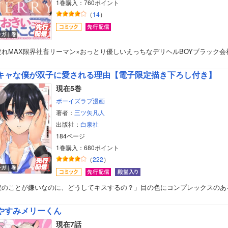
1巻購入：760ポイント
（
14
）
ンガ｜巻
疲れMAX限界社畜リーマン×おっとり優しいえっちなデリヘルBOYブラック会
キャな僕が双子に愛される理由【電子限定描き下ろし付き】
現在5巻
ボーイズラブ漫画
著者：
三ツ矢凡人
出版社：
白泉社
184ページ
1巻購入：680ポイント
（
222
）
ンガ｜巻
僕のことが嫌いなのに、どうしてキスするの？」目の色にコンプレックスのあ
やすみメリーくん
現在7話