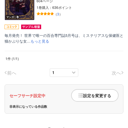
604ページ
1巻購入：636ポイント
（
3
）
マンガ｜巻
毎月発売！ 世界で唯一の百合専門誌5月号は、ミステリアスな保健医と
猫かぶりな女…
もっと見る
ボーイズラブ
1件
(
1
/
1
)
ティーンズラブ
美女・美少女
前へ
次へ
女性写真集
セーフサーチ設定中
設定を変更する
非表示になっている作品数