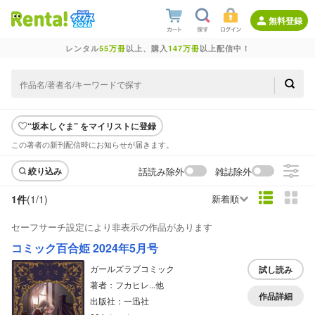
無料登録
レンタル
55万冊
以上、購入
147万冊
以上配信中！
“坂本しぐま” をマイリストに登録
この著者の新刊配信時にお知らせが届きます。
話読み除外
雑誌除外
絞り込み
1件
(1/
1
)
新着順
セーフサーチ設定により非表示の作品があります
コミック百合姫 2024年5月号
ガールズラブコミック
試し読み
著者：フカヒレ...他
作品詳細
出版社：一迅社