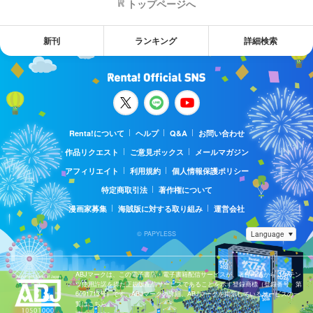
トップページへ
新刊
ランキング
詳細検索
Renta!について
ヘルプ
Q&A
お問い合わせ
作品リクエスト
ご意見ボックス
メールマガジン
アフィリエイト
利用規約
個人情報保護ポリシー
特定商取引法
著作権について
漫画家募集
海賊版に対する取り組み
運営会社
© PAPYLESS
ABJマークは、この電子書店・電子書籍配信サービスが、著作権者からコンテン
ツ使用許諾を得た正規版配信サービスであることを示す登録商標（登録番号 第
6091713号）です。ABJマークの詳細、ABJマークを掲示しているサービスの一
覧はこちら。