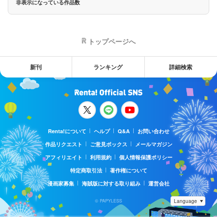
非表示になっている作品数
トップページへ
新刊
ランキング
詳細検索
Renta!について
ヘルプ
Q&A
お問い合わせ
作品リクエスト
ご意見ボックス
メールマガジン
アフィリエイト
利用規約
個人情報保護ポリシー
特定商取引法
著作権について
漫画家募集
海賊版に対する取り組み
運営会社
© PAPYLESS