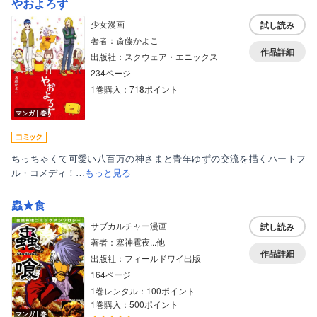
やおよろず
ティーンズラブ
少女漫画
試し読み
著者：斎藤かよこ
美女・美少女
作品詳細
出版社：スクウェア・エニックス
女性写真集
234ページ
1巻購入：718ポイント
マンガ｜巻
ちっちゃくて可愛い八百万の神さまと青年ゆずの交流を描くハートフ
ル・コメディ！…
もっと見る
蟲★食
サブカルチャー漫画
試し読み
著者：塞神雹夜...他
作品詳細
出版社：フィールドワイ出版
164ページ
1巻レンタル：100ポイント
1巻購入：500ポイント
マンガ｜巻