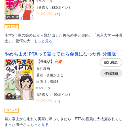
172ページ
1巻購入：880ポイント
（
1
）
マンガ｜巻
小学5年生の娘の口から飛び出した将来の夢と進路、「東京大学→弁護
士」。驚愕の大…
もっと見る
やめちまえ!PTAって言ってたら会長になった件 分冊版
【全6話】
完結
試し読み
女性漫画
作品詳細
著者：斎藤かよこ
出版社：講談社
31ページ
1話購入：190ポイント
マンガ｜話
（
5
）
暴力亭主から逃れて実家に帰ってきたら、PTAの役員に大抜擢されてし
まった塔子さ…
もっと見る