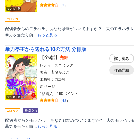
（
7
）
マンガ｜巻
配偶者からのモラハラ、あなたは気がついてますか？ 夫のモラハラ＆
暴力を当たり前…
もっと見る
暴力亭主から逃れる10の方法 分冊版
【全6話】
完結
試し読み
レディースコミック
作品詳細
著者：斎藤かよこ
出版社：講談社
31ページ
1話購入：190ポイント
マンガ｜話
（
48
）
配偶者からのモラハラ、あなたは気がついてますか? 夫のモラハラ&
暴力を当たり前…
もっと見る
ボーイズラブ