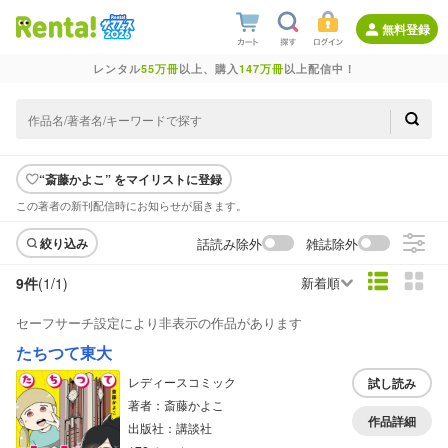
無料登録
レンタル
55万冊
以上、購入
147万冊
以上配信中！
“斎藤かよこ” をマイリストに登録
この著者の新刊配信時にお知らせが届きます。
話読み除外
雑誌除外
絞り込み
9件
(1/
1
)
新着順
セーフサーチ設定により非表示の作品があります
たちつて東大
レディースコミック
試し読み
著者：斎藤かよこ
作品詳細
出版社：講談社