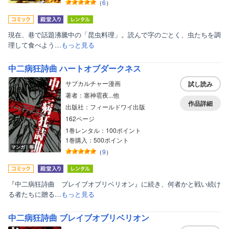
（
6
）
現在、巷で話題沸騰中の「昆虫料理」。読んで字のごとく、虫たちを調
理して食べよう…
もっと見る
中二病狂詩曲 ハートオブダークネス
サブカルチャー漫画
試し読み
著者：塞神雹夜...他
作品詳細
出版社：フィールドワイ出版
162ページ
1巻レンタル：100ポイント
1巻購入：500ポイント
マンガ｜巻
（
9
）
『中二病狂詩曲 ブレイブオブリベリオン』に続き、何者かと戦い続け
る者たちに贈る…
もっと見る
中二病狂詩曲 ブレイブオブリベリオン