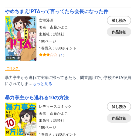
やめちまえ!PTAって言ってたら会長になった件
女性漫画
試し読み
著者：斎藤かよこ
作品詳細
出版社：講談社
190ページ
1巻購入：880ポイント
（
1
）
マンガ｜巻
暴力亭主から逃れて実家に帰ってきたら、問答無用で小学校のPTA役員
にされてしま…
もっと見る
暴力亭主から逃れる10の方法
レディースコミック
試し読み
著者：斎藤かよこ
作品詳細
出版社：講談社
186ページ
1巻購入：880ポイント