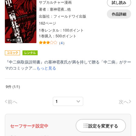
サブカルチャー漫画
試し読み
著者：塞神雹夜...他
作品詳細
出版社：フィールドワイ出版
162ページ
1巻レンタル：100ポイント
1巻購入：500ポイント
マンガ｜巻
（
4
）
『中二病取扱説明書』の塞神雹夜氏が満を持して贈る「中二病」がテー
マのコミックア…
もっと見る
9件
(
1
/
1
)
前へ
次へ
セーフサーチ設定中
設定を変更する