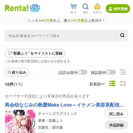
無料登録
レンタル
55万冊
以上、購入
147万冊
以上配信中！
“彩菱ふう” をマイリストに登録
この著者の新刊配信時にお知らせが届きます。
話読み除外
雑誌除外
絞り込み
10件
(1/
1
)
新着順
セーフサーチ設定により非表示の作品があります
再会幼なじみの執愛Make Love～イケメン美容系配信者の恋の魔法に囚われて～
ティーンズラブコミック
試し読み
著者：彩菱ふう
作品詳細
出版社：宙出版