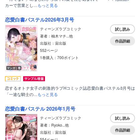
カーで営業とし…
もっと見る
恋愛白書パステル2026年3月号
ティーンズラブコミック
試し読み
著者：柚木マチ...他
作品詳細
出版社：宙出版
552ページ
1巻購入：700ポイント
マンガ｜巻
恋するオトナ女子の刺激的ラブHコミック誌恋愛白書パステル3月号は
「一途な騎士の…
もっと見る
恋愛白書パステル 2026年1月号
ティーンズラブコミック
試し読み
著者：Ryoko...他
作品詳細
出版社：宙出版
554ページ