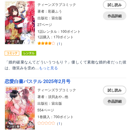
ティーンズラブコミック
試し読み
著者：彩菱ふう
作品詳細
出版社：宙出版
27ページ
1話レンタル：100ポイント
1話購入：170ポイント
マンガ｜話
（
1
）
「婚約破棄なんてどういうつもり？」優しくて素敵な婚約者だった彼
は、微笑みを歪め…
もっと見る
恋愛白書パステル 2025年2月号
ティーンズラブコミック
試し読み
著者：須貝あや...他
作品詳細
出版社：宙出版
554ページ
1巻購入：700ポイント
（
1
）
マンガ｜巻