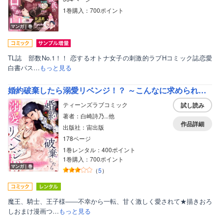
1巻購入：700ポイント
マンガ｜巻
TL誌 部数No.1！！ 恋するオトナ女子の刺激的ラブHコミック誌恋愛
白書パス…
もっと見る
婚約破棄したら溺愛リベンジ！？ ～こんなに求められるなんて聞いてません！～ アンソロジー
ティーンズラブコミック
試し読み
著者：白崎詩乃...他
作品詳細
出版社：宙出版
178ページ
1巻レンタル：400ポイント
1巻購入：700ポイント
マンガ｜巻
（
5
）
魔王、騎士、王子様――不幸から一転、甘く激しく愛されて★描きおろ
しおまけ漫画つ…
もっと見る