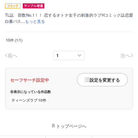
TL誌 部数No.1！！ 恋するオトナ女子の刺激的ラブHコミック誌恋愛
白書パス…
もっと見る
10件
(
1
/
1
)
前へ
次へ
セーフサーチ設定中
設定を変更する
非表示になっている作品数
ティーンズラブ 10件
トップページへ