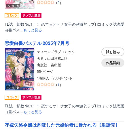
（
2
）
マンガ｜巻
TL誌 部数No.1！！ 恋するオトナ女子の刺激的ラブHコミック誌恋愛
白書パス…
もっと見る
恋愛白書パステル 2025年7月号
ティーンズラブコミック
試し読み
著者：山田芽衣...他
作品詳細
出版社：宙出版
554ページ
1巻購入：700ポイント
（
1
）
マンガ｜巻
TL誌 部数No.1！！ 恋するオトナ女子の刺激的ラブHコミック誌恋愛
白書パス…
もっと見る
花嫁失格令嬢は豹変した元婚約者に暴かれる【単話売】