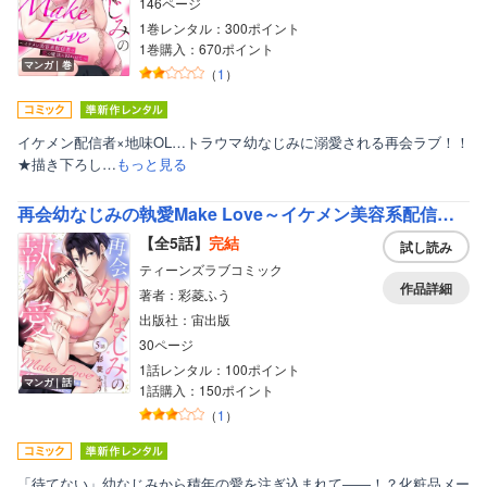
146ページ
1巻レンタル：300ポイント
1巻購入：670ポイント
マンガ｜巻
（
1
）
イケメン配信者×地味OL…トラウマ幼なじみに溺愛される再会ラブ！！
★描き下ろし…
もっと見る
再会幼なじみの執愛Make Love～イケメン美容系配信者の恋の魔法に囚われて～【単話売】
【全5話】
完結
試し読み
ティーンズラブコミック
作品詳細
著者：彩菱ふう
出版社：宙出版
30ページ
1話レンタル：100ポイント
マンガ｜話
1話購入：150ポイント
（
1
）
「待てない」幼なじみから積年の愛を注ぎ込まれて――！？化粧品メー