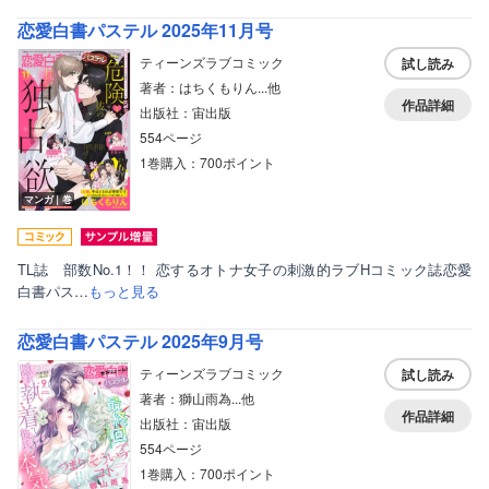
恋愛白書パステル 2025年11月号
ティーンズラブコミック
試し読み
著者：はちくもりん...他
作品詳細
出版社：宙出版
554ページ
1巻購入：700ポイント
ボーイズラブ
マンガ｜巻
ティーンズラブ
美女・美少女
TL誌 部数No.1！！ 恋するオトナ女子の刺激的ラブHコミック誌恋愛
女性写真集
白書パス…
もっと見る
恋愛白書パステル 2025年9月号
ティーンズラブコミック
試し読み
著者：獅山雨為...他
作品詳細
出版社：宙出版
554ページ
1巻購入：700ポイント