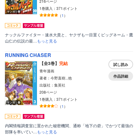
216ページ
1巻購入：371ポイント
マンガ｜巻
（
1
）
ナックルファイター・速水大貴と、ヤクザも一目置くビッグネーム・鷹
山仁の伝説の最…
もっと見る
RUNNING CHASER
【全3巻】
完結
試し読み
青年漫画
作品詳細
著者：今野直樹...他
出版社：集英社
208ページ
1巻購入：371ポイント
マンガ｜巻
（
1
）
内閣情報調査室に置かれた秘密機関、通称「地下の砦」でかつて最強の
部隊を率いてい…
もっと見る