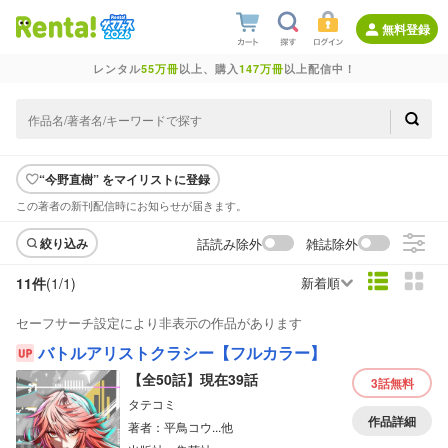
無料登録
レンタル
55万冊
以上、購入
147万冊
以上配信中！
“今野直樹” をマイリストに登録
この著者の新刊配信時にお知らせが届きます。
話読み除外
雑誌除外
絞り込み
11件
(1/
1
)
新着順
セーフサーチ設定により非表示の作品があります
バトルアリストクラシー【フルカラー】
【全50話】現在39話
3話
無料
タテコミ
作品詳細
著者：平鳥コウ...他