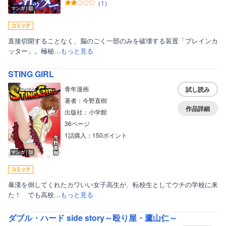
（
1
）
マンガ｜話
直接切開することなく、脳のごく一部のみを破壊する装置「ブレインカ
ッター」。極秘…
もっと見る
STING GIRL
青年漫画
試し読み
著者：今野直樹
作品詳細
出版社：小学館
36ページ
1話購入：150ポイント
マンガ｜話
暴漢を倒してくれたカワいい女子高生が、転校生としてウチの学校に来
た！ でも高校…
もっと見る
ダブル・ハード side story～殴り屋・鷹山仁～