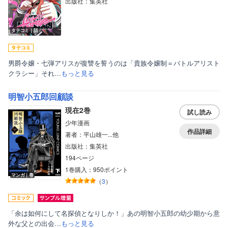
出版社：集英社
タテコミ｜話
男爵令嬢・七弾アリスが復讐を誓うのは「貴族令嬢制＝バトルアリスト
クラシー」それ…
もっと見る
明智小五郎回顧談
現在2巻
試し読み
少年漫画
作品詳細
著者：平山雄一...他
出版社：集英社
194ページ
1巻購入：950ポイント
マンガ｜巻
（
3
）
「余は如何にして名探偵となりしか！」あの明智小五郎の幼少期から意
外な父との出会…
もっと見る