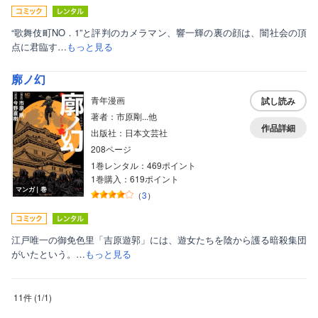
“歌舞伎町NO．1”と評判のカメラマン、響一輝の裏の顔は、闇社会の頂
点に君臨す…
もっと見る
廓ノ幻
青年漫画
試し読み
著者：市原剛...他
作品詳細
出版社：日本文芸社
208ページ
1巻レンタル：469ポイント
1巻購入：619ポイント
マンガ｜巻
（
3
）
江戸唯一の御免色里「吉原遊郭」には、遊女たちを陰から護る暗殺集団
がいたという。…
もっと見る
11件
(
1
/
1
)