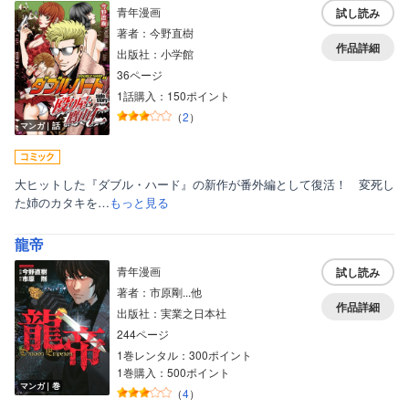
青年漫画
試し読み
著者：今野直樹
作品詳細
出版社：小学館
36ページ
1話購入：150ポイント
（
2
）
マンガ｜話
大ヒットした『ダブル・ハード』の新作が番外編として復活！ 変死し
た姉のカタキを…
もっと見る
龍帝
青年漫画
試し読み
著者：市原剛...他
作品詳細
出版社：実業之日本社
244ページ
1巻レンタル：300ポイント
1巻購入：500ポイント
マンガ｜巻
（
4
）