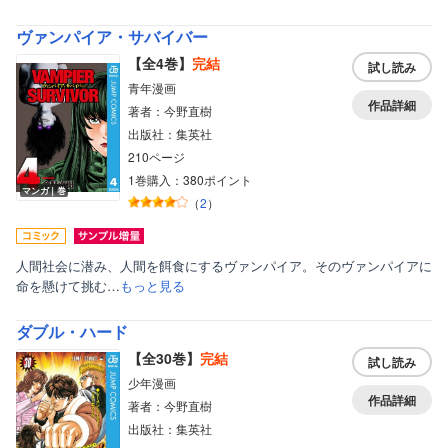
ヴァンパイア・サバイバー
【全4巻】
完結
試し読み
青年漫画
作品詳細
著者：今野直樹
出版社：集英社
210ページ
1巻購入：380ポイント
マンガ｜巻
（
2
）
人間社会に潜み、人間を餌食にするヴァンパイア。そのヴァンパイアに
命を懸けて挑む…
もっと見る
ダブル・ハード
【全30巻】
完結
試し読み
少年漫画
作品詳細
著者：今野直樹
出版社：集英社