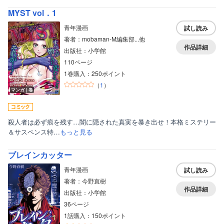
MYST vol．1
青年漫画
試し読み
著者：mobaman‐M編集部...他
作品詳細
出版社：小学館
110ページ
1巻購入：250ポイント
（
1
）
マンガ｜巻
殺人者は必ず痕を残す…闇に隠された真実を暴き出せ！本格ミステリー
＆サスペンス特…
もっと見る
ボーイズラブ
ブレインカッター
ティーンズラブ
青年漫画
試し読み
美女・美少女
著者：今野直樹
作品詳細
出版社：小学館
女性写真集
36ページ
1話購入：150ポイント