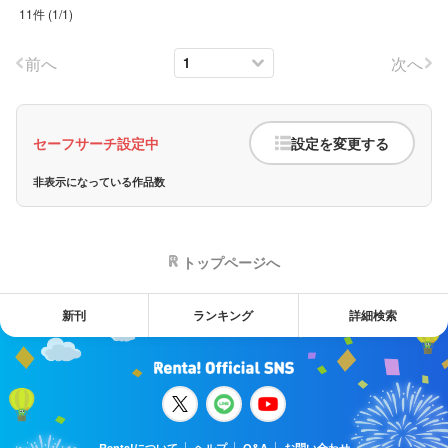
11件
(
1
/
1
)
前へ
次へ
セーフサーチ設定中
設定を変更する
非表示になっている作品数
トップページへ
新刊
ランキング
詳細検索
Renta!について
ヘルプ
Q&A
お問い合わせ