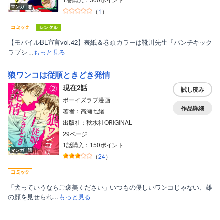
マンガ｜巻
（
1
）
【モバイルBL宣言vol.42】表紙＆巻頭カラーは靴川先生『パンチキック
ラブシ…
もっと見る
狼ワンコは従順ときどき発情
現在2話
試し読み
ボーイズラブ漫画
作品詳細
著者：高瀬七緒
出版社：秋水社ORIGINAL
29ページ
1話購入：150ポイント
マンガ｜話
（
24
）
「犬っていうならご褒美ください」いつもの優しいワンコじゃない、雄
の顔を見せられ…
もっと見る