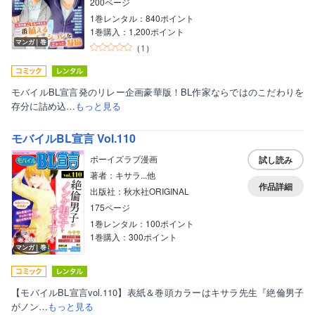
200ページ
1巻レンタル：840ポイント
1巻購入：1,200ポイント
マンガ｜巻
（
1
）
モバイルBL宣言発のリレー企画豪華版！BL作家ならではのこだわりを
存分に詰め込…
もっと見る
モバイルBL宣言 Vol.110
ボーイズラブ漫画
試し読み
著者：キサラ...他
作品詳細
出版社：秋水社ORIGINAL
175ページ
1巻レンタル：100ポイント
1巻購入：300ポイント
マンガ｜巻
【モバイルBL宣言vol.110】表紙＆巻頭カラーはキサラ先生『絶倫男子
がノン…
もっと見る