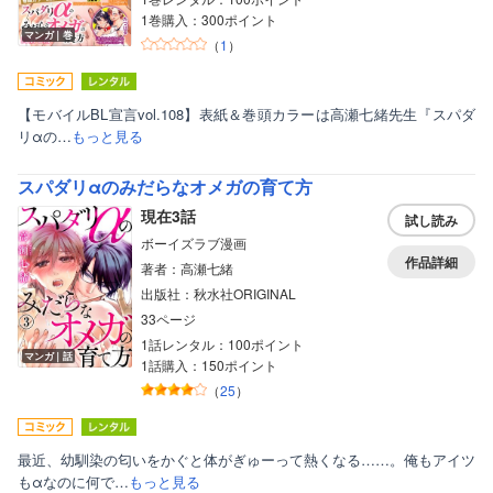
1巻購入：300ポイント
マンガ｜巻
（
1
）
【モバイルBL宣言vol.108】表紙＆巻頭カラーは高瀬七緒先生『スパダ
リαの…
もっと見る
スパダリαのみだらなオメガの育て方
現在3話
試し読み
ボーイズラブ漫画
作品詳細
著者：高瀬七緒
出版社：秋水社ORIGINAL
33ページ
1話レンタル：100ポイント
マンガ｜話
1話購入：150ポイント
（
25
）
最近、幼馴染の匂いをかぐと体がぎゅーって熱くなる……。俺もアイツ
もαなのに何で…
もっと見る