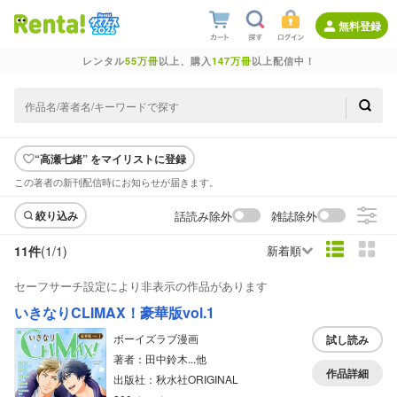
無料登録
レンタル
55万冊
以上、購入
147万冊
以上配信中！
“高瀬七緒” をマイリストに登録
この著者の新刊配信時にお知らせが届きます。
話読み除外
雑誌除外
絞り込み
11件
(1/
1
)
新着順
セーフサーチ設定により非表示の作品があります
いきなりCLIMAX！豪華版vol.1
ボーイズラブ漫画
試し読み
著者：田中鈴木...他
作品詳細
出版社：秋水社ORIGINAL