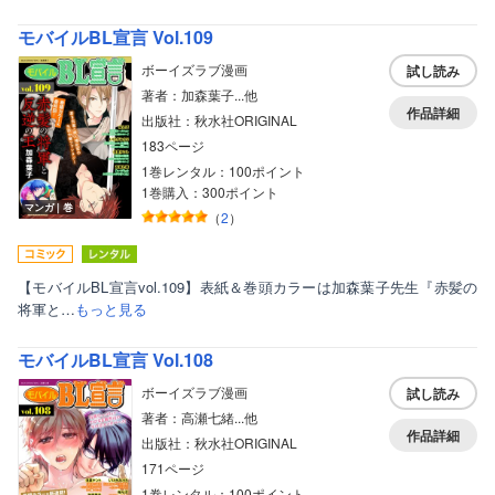
モバイルBL宣言 Vol.109
ボーイズラブ漫画
試し読み
著者：加森葉子...他
作品詳細
出版社：秋水社ORIGINAL
183ページ
1巻レンタル：100ポイント
1巻購入：300ポイント
マンガ｜巻
（
2
）
【モバイルBL宣言vol.109】表紙＆巻頭カラーは加森葉子先生『赤髪の
将軍と…
もっと見る
モバイルBL宣言 Vol.108
ボーイズラブ漫画
試し読み
著者：高瀬七緒...他
作品詳細
出版社：秋水社ORIGINAL
171ページ
1巻レンタル：100ポイント