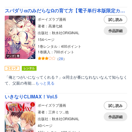
スパダリαのみだらなΩの育て方【電子単行本版限定カバー特典付】
ボーイズラブ漫画
試し読み
著者：高瀬七緒
作品詳細
出版社：秋水社ORIGINAL
154ページ
1巻レンタル：400ポイント
1巻購入：700ポイント
マンガ｜巻
（
28
）
「俺とつがいになってくれる？」α同士が番になれないなんて知らなく
て、父親の有能…
もっと見る
ボーイズラブ
いきなりCLIMAX！Vol.5
ティーンズラブ
ボーイズラブ漫画
試し読み
美女・美少女
著者：三井ミツ...他
作品詳細
出版社：秋水社ORIGINAL
女性写真集
40ページ