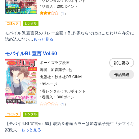
1話レンタル：100ポイント
1話購入：200ポイント
マンガ｜話
（
1
）
モバイルBL宣言発のリレー企画！BL作家ならではのこだわりを存分に
詰め込んだシ…
もっと見る
モバイルBL宣言 Vol.60
ボーイズラブ漫画
試し読み
著者：加森葉子...他
作品詳細
出版社：秋水社ORIGINAL
199ページ
1巻レンタル：100ポイント
1巻購入：300ポイント
マンガ｜巻
（
1
）
【モバイルBL宣言vol.60】表紙＆巻頭カラーは加森葉子先生『ナマイキ
家政夫…
もっと見る