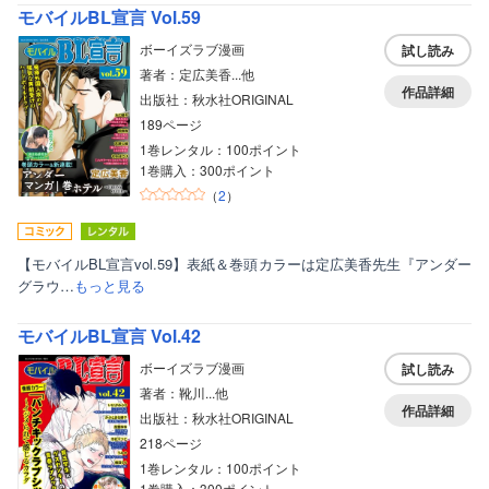
モバイルBL宣言 Vol.59
ボーイズラブ漫画
試し読み
著者：定広美香...他
作品詳細
出版社：秋水社ORIGINAL
189ページ
1巻レンタル：100ポイント
1巻購入：300ポイント
マンガ｜巻
（
2
）
【モバイルBL宣言vol.59】表紙＆巻頭カラーは定広美香先生『アンダー
グラウ…
もっと見る
モバイルBL宣言 Vol.42
ボーイズラブ漫画
試し読み
著者：靴川...他
作品詳細
出版社：秋水社ORIGINAL
218ページ
1巻レンタル：100ポイント
1巻購入：300ポイント