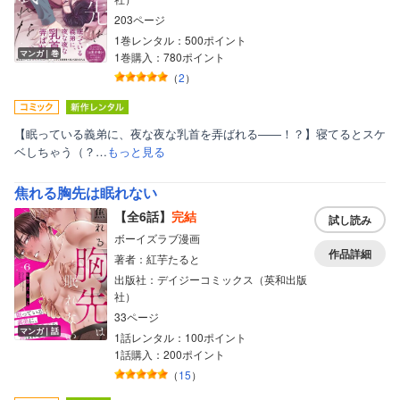
203ページ
1巻レンタル：500ポイント
マンガ｜巻
1巻購入：780ポイント
（
2
）
【眠っている義弟に、夜な夜な乳首を弄ばれる――！？】寝てるとスケ
ベしちゃう（？…
もっと見る
焦れる胸先は眠れない
【全6話】
完結
試し読み
ボーイズラブ漫画
作品詳細
著者：紅芋たると
出版社：デイジーコミックス（英和出版
社）
33ページ
マンガ｜話
1話レンタル：100ポイント
1話購入：200ポイント
（
15
）