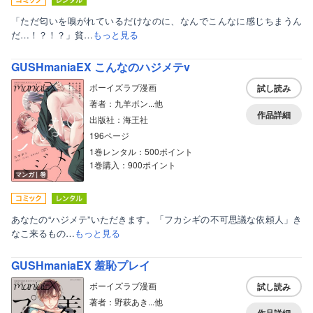
「ただ匂いを嗅がれているだけなのに、なんでこんなに感じちまうん
だ…！？！？」貧…
もっと見る
GUSHmaniaEX こんなのハジメテv
ボーイズラブ漫画
試し読み
著者：九羊ボン...他
作品詳細
出版社：海王社
196ページ
1巻レンタル：500ポイント
1巻購入：900ポイント
マンガ｜巻
あなたの“ハジメテ”いただきます。「フカシギの不可思議な依頼人」き
なこ来るもの…
もっと見る
GUSHmaniaEX 羞恥プレイ
ボーイズラブ漫画
試し読み
著者：野萩あき...他