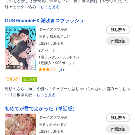
このもどかしさが最高に気持ちいい「夏川准教授は甘やかされたい」
縁々セックス込み…
もっと見る
GUSHmaniaEX 潮吹きスプラッシュ
ボーイズラブ漫画
試し読み
著者：都みめこ...他
作品詳細
出版社：海王社
231ページ
1巻レンタル：500ポイント
1巻購入：900ポイント
マンガ｜巻
（
4
）
絶頂のさらに向こう側へ「チェリーな恋じゃいられない」都みめこむっ
つり巨根系高校…
もっと見る
初めてが君でよかった（単話版）
ボーイズラブ漫画
試し読み
著者：紅芋たると
作品詳細
出版社：海王社