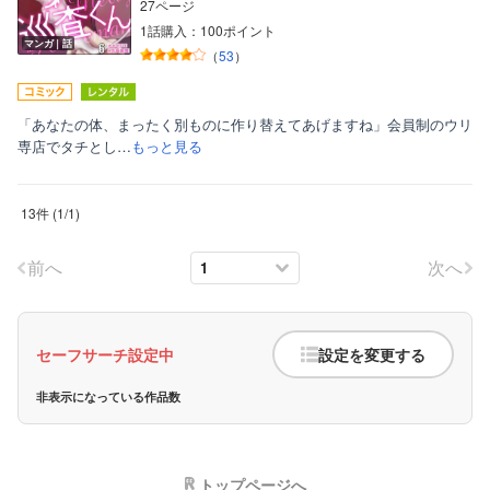
27ページ
1話購入：100ポイント
マンガ｜話
（
53
）
「あなたの体、まったく別ものに作り替えてあげますね」会員制のウリ
専店でタチとし…
もっと見る
13件
(
1
/
1
)
前へ
次へ
セーフサーチ設定中
設定を変更する
非表示になっている作品数
トップページへ