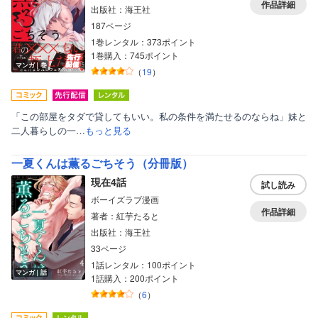
作品詳細
出版社：海王社
187ページ
1巻レンタル：373ポイント
1巻購入：745ポイント
マンガ｜巻
（
19
）
「この部屋をタダで貸してもいい。私の条件を満たせるのならね」妹と
二人暮らしの一…
もっと見る
一夏くんは薫るごちそう（分冊版）
現在4話
試し読み
ボーイズラブ漫画
作品詳細
著者：紅芋たると
出版社：海王社
33ページ
1話レンタル：100ポイント
マンガ｜話
1話購入：200ポイント
（
6
）