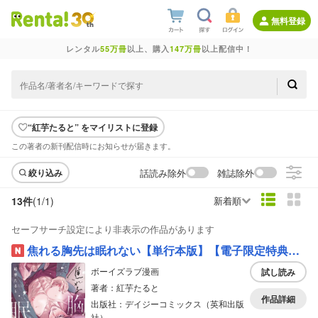
無料登録
レンタル
55万冊
以上、購入
147万冊
以上配信中！
“紅芋たると” をマイリストに登録
この著者の新刊配信時にお知らせが届きます。
話読み除外
雑誌除外
絞り込み
13件
(1/
1
)
新着順
セーフサーチ設定により非表示の作品があります
焦れる胸先は眠れない【単行本版】【電子限定特典付き】
ボーイズラブ漫画
試し読み
著者：紅芋たると
作品詳細
出版社：デイジーコミックス（英和出版
社）