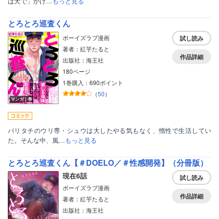
は犬で」かけ…
もっと見る
とろとろ巡査くん
ボーイズラブ漫画
試し読み
著者：紅芋たると
作品詳細
出版社：海王社
180ページ
1巻購入：690ポイント
（
50
）
マンガ｜巻
バリタチのウリ専・シュウは大したやる気もなく、惰性で生活してい
た。そんな中、風…
もっと見る
とろとろ巡査くん【＃DOELO／＃性感開発】（分冊版）
現在6話
試し読み
ボーイズラブ漫画
作品詳細
著者：紅芋たると
出版社：海王社