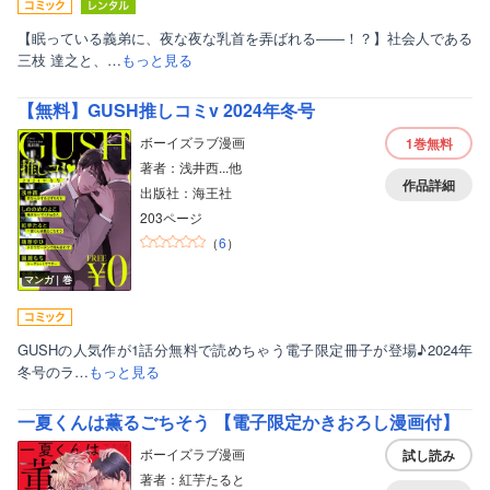
【眠っている義弟に、夜な夜な乳首を弄ばれる――！？】社会人である
三枝 達之と、…
もっと見る
【無料】GUSH推しコミv 2024年冬号
ボーイズラブ漫画
1巻
無料
著者：浅井西...他
作品詳細
出版社：海王社
203ページ
（
6
）
マンガ｜巻
GUSHの人気作が1話分無料で読めちゃう電子限定冊子が登場♪2024年
冬号のラ…
もっと見る
一夏くんは薫るごちそう 【電子限定かきおろし漫画付】
ボーイズラブ漫画
試し読み
著者：紅芋たると