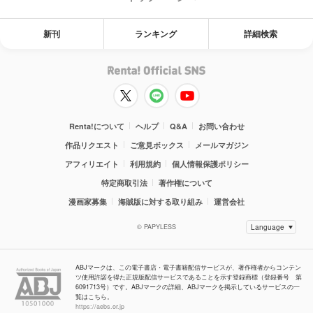
新刊
ランキング
詳細検索
Renta!について
ヘルプ
Q&A
お問い合わせ
作品リクエスト
ご意見ボックス
メールマガジン
アフィリエイト
利用規約
個人情報保護ポリシー
特定商取引法
著作権について
漫画家募集
海賊版に対する取り組み
運営会社
© PAPYLESS
ABJマークは、この電子書店・電子書籍配信サービスが、著作権者からコンテン
ツ使用許諾を得た正規版配信サービスであることを示す登録商標（登録番号 第
6091713号）です。ABJマークの詳細、ABJマークを掲示しているサービスの一
覧はこちら。
https://aebs.or.jp