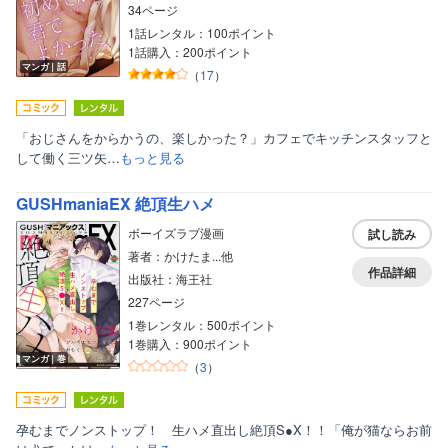
34ページ
1話レンタル：100ポイント
1話購入：200ポイント
マンガ｜話
（
17
）
「おじさんをからかうの、楽しかった？」カフェでキッチンスタッフと
して働く三ツ矢…
もっと見る
GUSHmaniaEX 絶頂生ハメ
ボーイズラブ漫画
試し読み
著者：かけたま...他
作品詳細
出版社：海王社
227ページ
1巻レンタル：500ポイント
1巻購入：900ポイント
マンガ｜巻
（
3
）
孕むまでノンストップ！ 生ハメ直出し絶頂S●X！！「俺が猫ならお前