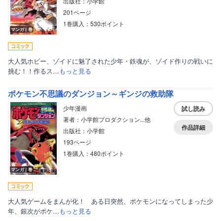
出版社：小学館
201ページ
1巻購入：530ポイント
マンガ｜巻
大人気ホビー、ゾイドに魅了された少年・鉄魂が、ゾイド作りの戦いに
挑む！！作るス…
もっと見る
ポケモン不思議のダンジョン～ギンジの救助隊
少年漫画
試し読み
著者：小学館プロダクション...他
作品詳細
出版社：小学館
193ページ
1巻購入：480ポイント
マンガ｜巻
大人気ゲームをまんが化！ ある日突然、ポケモンになってしまった少
年、銀次がポケ…
もっと見る