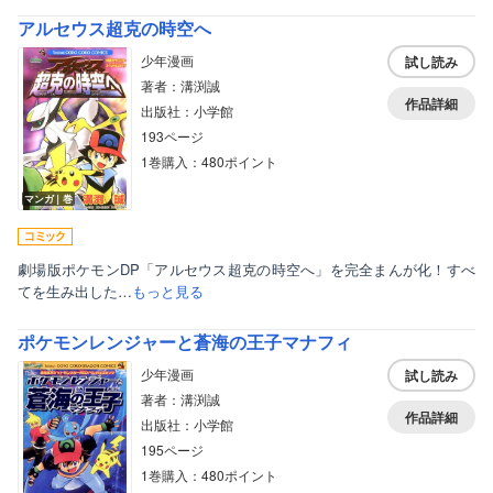
アルセウス超克の時空へ
少年漫画
試し読み
著者：溝渕誠
作品詳細
出版社：小学館
193ページ
1巻購入：480ポイント
マンガ｜巻
劇場版ポケモンDP「アルセウス超克の時空へ」を完全まんが化！すべ
てを生み出した…
もっと見る
ボーイズラブ
ポケモンレンジャーと蒼海の王子マナフィ
ティーンズラブ
少年漫画
試し読み
著者：溝渕誠
美女・美少女
作品詳細
出版社：小学館
女性写真集
195ページ
1巻購入：480ポイント