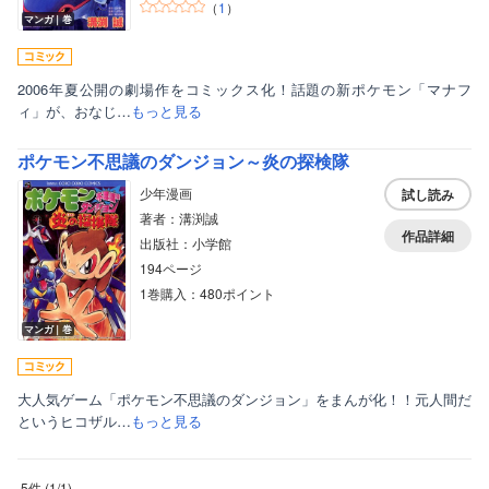
（
1
）
マンガ｜巻
2006年夏公開の劇場作をコミックス化！話題の新ポケモン「マナフ
ィ」が、おなじ…
もっと見る
ポケモン不思議のダンジョン～炎の探検隊
少年漫画
試し読み
著者：溝渕誠
作品詳細
出版社：小学館
194ページ
1巻購入：480ポイント
マンガ｜巻
大人気ゲーム「ポケモン不思議のダンジョン」をまんが化！！元人間だ
というヒコザル…
もっと見る
5件
(
1
/
1
)