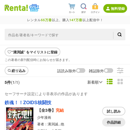
無料登録
レンタル
55万冊
以上、購入
147万冊
以上配信中！
“溝渕誠” をマイリストに登録
この著者の新刊配信時にお知らせが届きます。
話読み除外
雑誌除外
絞り込み
5件
(1/
1
)
新着順
セーフサーチ設定により非表示の作品があります
鉄魂！！ZOIDS核闘技
【全3巻】
完結
試し読み
少年漫画
作品詳細
著者：溝渕誠...他