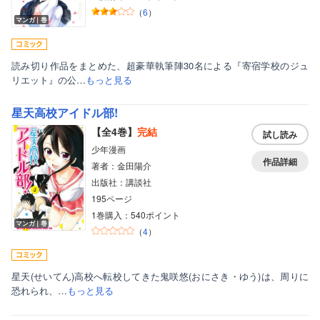
（
6
）
マンガ｜巻
読み切り作品をまとめた、超豪華執筆陣30名による『寄宿学校のジュ
リエット』の公…
もっと見る
星天高校アイドル部!
【全4巻】
完結
試し読み
少年漫画
作品詳細
著者：金田陽介
出版社：講談社
195ページ
1巻購入：540ポイント
マンガ｜巻
（
4
）
星天(せいてん)高校へ転校してきた鬼咲悠(おにさき・ゆう)は、周りに
恐れられ、…
もっと見る