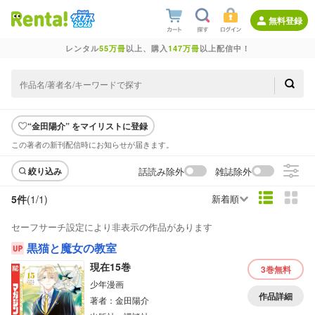
無料登録
レンタル
55万冊
以上、購入
147万冊
以上配信中！
“金田陽介” をマイリストに登録
この著者の新刊配信時にお知らせが届きます。
話読み除外
雑誌除外
絞り込み
5件
(1/
1
)
新着順
セーフサーチ設定により非表示の作品があります
黒猫と魔女の教室
現在15巻
3巻
無料
少年漫画
作品詳細
著者：金田陽介