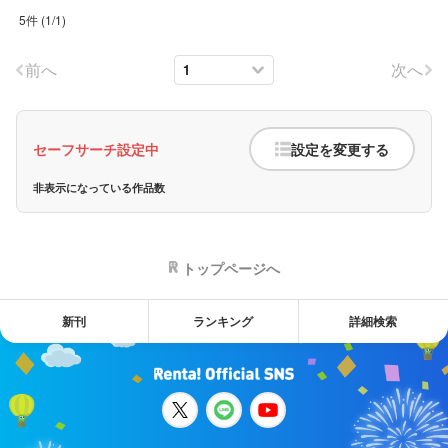
5件
(
1
/
1
)
前へ
次へ
セーフサーチ設定中
設定を変更する
非表示になっている作品数
トップページへ
新刊
ランキング
詳細検索