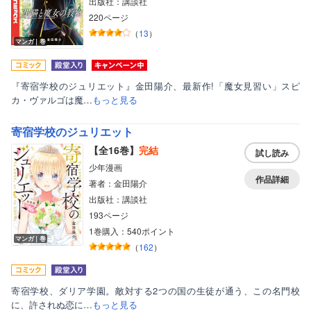
出版社：講談社
220ページ
（
13
）
マンガ｜巻
『寄宿学校のジュリエット』金田陽介、最新作!「魔女見習い」スピ
カ・ヴァルゴは魔…
もっと見る
寄宿学校のジュリエット
【全16巻】
完結
試し読み
少年漫画
作品詳細
著者：金田陽介
出版社：講談社
193ページ
1巻購入：540ポイント
マンガ｜巻
（
162
）
寄宿学校、ダリア学園。敵対する2つの国の生徒が通う、この名門校
に、許されぬ恋に…
もっと見る