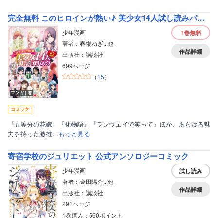
完全無料 このヒロインが熱い♪ 美少女14人試し読みパック
少年漫画
1巻
無料
著者：春場ねぎ...他
作品詳細
出版社：講談社
699ページ
（
15
）
マンガ｜巻
『五等分の花嫁』『化物語』『ランウェイで笑って』ほか、あらゆる魅
力を持った激推…
もっと見る
ボーイズラブ
寄宿学校のジュリエット 公式アンソロジーコミック
ティーンズラブ
少年漫画
試し読み
著者：金田陽介...他
美女・美少女
作品詳細
出版社：講談社
女性写真集
291ページ
1巻購入：560ポイント