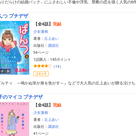
偽りだらけの結婚パック」にふさわしい不倫や浮気、禁断の恋を描く人気の6
美女・美少女
んつ プチデザ
女性写真集
【全4話】
完結
少女漫画
著者：
丘上あい
出版社：
講談社
54ページ
1話購入：140ポイント
（
14
）
ンガ｜話
ギルティ ～鳴かぬ蛍が身を焦がす～』などで大人気の丘上あいが贈る泣けち
子のマイコ プチデザ
【全4話】
完結
少女漫画
著者：
丘上あい
出版社：
講談社
41ページ