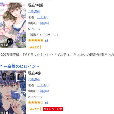
現在16話
女性漫画
著者：
丘上あい
出版社：
講談社
53ページ
1話購入：190ポイント
（
8
）
ンガ｜話
計290万部突破、TVドラマ化もされた『ギルティ』丘上あいの最新作!瀬戸内
ア ～奈落のヒロイン～
現在4巻
女性漫画
著者：
丘上あい
出版社：
講談社
203ページ
（
9
）
ンガ｜巻