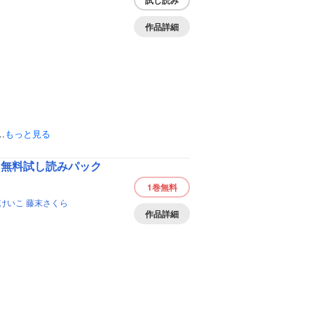
試し読み
作品詳細
…
もっと見る
 無料試し読みパック
1巻
無料
けいこ
藤末さくら
作品詳細