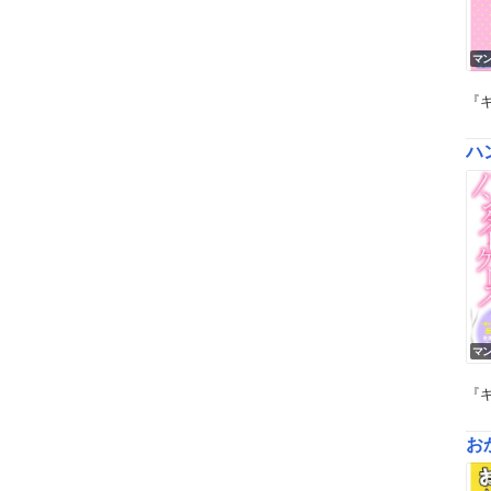
マ
『
ハ
マ
『
お