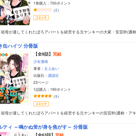
1巻購入：700ポイント
（
2
）
ンガ｜巻
き祖母が遺してくれたぼろアパートを経営する元ヤンキーの大家・安芸幹(通
き缶ハイツ 分冊版
【全9話】
完結
少女漫画
著者：
丘上あい
出版社：
講談社
23ページ
1話購入：190ポイント
（
9
）
ンガ｜話
き祖母が遺してくれたぼろアパートを経営する元ヤンキーの安芸幹(通称・ア
ルティ ～鳴かぬ蛍が身を焦がす～ 分冊版
【全63話】
完結