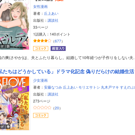
女性漫画
著者：
丘上あい
出版社：
講談社
33ページ
1話購入：140ポイント
（
677
）
ンガ｜話
5歳の爽(さやか)は、夫とふたり暮らし。結婚して10年経つが子作りをしない夫
私たちはどうかしている」ドラマ化記念 偽りだらけの結婚生活
少女漫画
著者：
安藤なつみ
丘上あい
モリエサトシ
丸木戸マキ
すえのぶ
出版社：
講談社
273ページ
（
20
）
ボーイズラブ
ティーンズラブ
ンガ｜巻