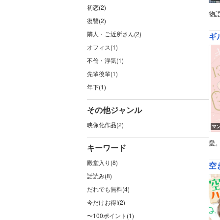
初恋(2)
物
復讐(2)
隣人・ご近所さん(2)
ギ
オフィス(1)
不倫・浮気(1)
先輩後輩(1)
年下(1)
その他ジャンル
映像化作品(2)
マ
愛
キーワード
殿堂入り(8)
空
話読み(8)
だれでも無料(4)
今だけお得!(2)
〜100ポイント(1)