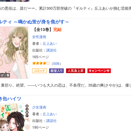
語の悪役は、誰だーー。累計300万部突破の『ギルティ』丘上あいが挑む芸能
ルティ ～鳴かぬ蛍が身を焦がす～
【全13巻】
完結
女性漫画
著者：
丘上あい
出版社：
講談社
165ページ
（
506
）
ンガ｜巻
。裏切り。絶望。――いつも大人の恋は、不条理だ。35歳の爽(さやか)は、優
き缶ハイツ
少女漫画
著者：
丘上あい
出版社：
講談社
190ページ