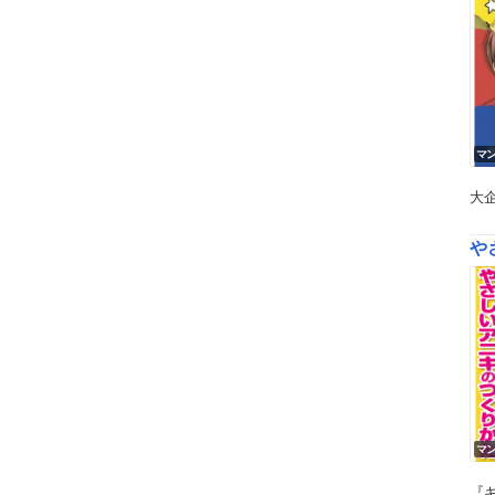
マ
大
や
マ
『