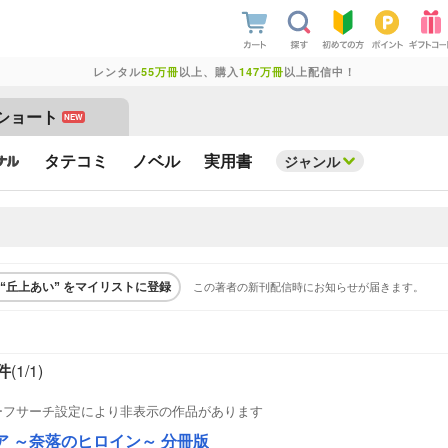
レンタル
55万冊
以上、購入
147万冊
以上配信中！
ショート
NEW
タテコミ
ノベル
実用書
ジャンル
この著者の新刊配信時にお知らせが届きます。
“丘上あい” をマイリストに登録
件
(1/
1
)
ーフサーチ設定により非表示の作品があります
ア ～奈落のヒロイン～ 分冊版