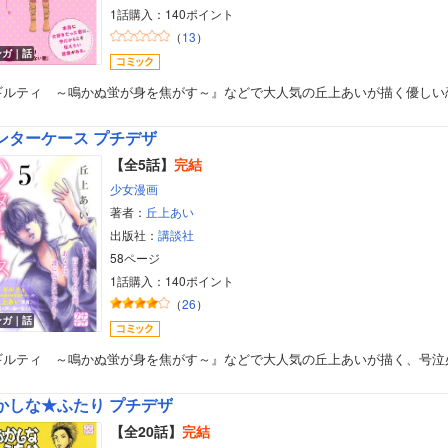
1話購入：140ポイント
（
13
）
ンガ｜話
ギルティ ～鳴かぬ蛍が身を焦がす～』などで大人気の丘上あいが描く優しい
ンターケース プチデザ
【全5話】
完結
少女漫画
著者：
丘上あい
出版社：
講談社
58ページ
1話購入：140ポイント
（
26
）
ンガ｜話
ギルティ ～鳴かぬ蛍が身を焦がす～』などで大人気の丘上あいが描く、号泣
かしな★ふたり プチデザ
【全20話】
完結