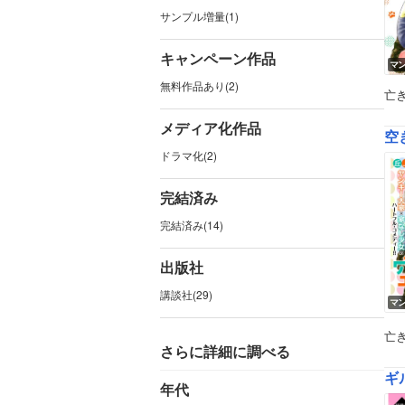
サンプル増量(1)
キャンペーン作品
マ
無料作品あり(2)
亡
メディア化作品
空
ドラマ化(2)
完結済み
完結済み(14)
出版社
講談社(29)
マ
亡
さらに詳細に調べる
ギ
年代