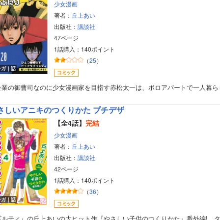
少女漫画
著者：
丘上あい
出版社：
講談社
47ページ
1話購入：140ポイント
（
25
）
ンガ｜話
企業の御曹司なのに少女漫画家を目指す赤松太一は、ボロアパートで一人暮ら
さしいアニキのつくりかた プチデザ
【全4話】
完結
少女漫画
著者：
丘上あい
出版社：
講談社
42ページ
1話購入：140ポイント
（
36
）
ンガ｜話
ギルティ』の丘上あいの大ヒット作『やさしい子供のつくりかた』番外編! 