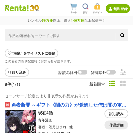
無料登録
レンタル
56万冊
以上、購入
146万冊
以上配信中！
“海鼠” をマイリストに登録
この著者の新刊配信時にお知らせが届きます。
話読み除外
雑誌除外
絞り込み
8件
(1/
1
)
新着順
セーフサーチ設定により非表示の作品があります
勇者断罪 ～ギフト《闇の力》が覚醒した俺は闇の軍勢を率いて魔王と共に勇者と人類に復讐する～（分冊版）
現在4話
試し読み
青年漫画
作品詳細
著者：酒月ほまれ...他