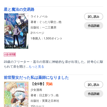
星と魔法の交易路
ライトノベル
試し読み
著者：ぐったり騎士...他
作品詳細
出版社：一二三書房
211ページ
1巻購入：1,500ポイント
ノベル｜巻
23歳のフリーター・遥斗の部屋に神秘的な扉が出現した。好奇心に駆
られて扉を開け…
もっと見る
前世聖女だった私は薬師になりました
【全5巻】
完結
試し読み
少女漫画
作品詳細
著者：日之影ソラ...他
出版社：実業之日本社
151ページ