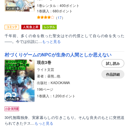
1巻レンタル：400ポイント
マンガ｜巻
1巻購入：680ポイント
（
17
）
千年前、多くの命を救った聖女はその代償として自らの命を失った
――。今では伝説に…
もっと見る
村づくりゲームのNPCが生身の人間としか思えない
現在3巻
試し読み
ライト文芸
作品詳細
著者：昼熊...他
出版社：KADOKAWA
ボーイズラブ
196ページ
1巻購入：1,200ポイント
ティーンズラブ
ノベル｜巻
美女・美少女
30代無職独身、実家暮らしの引きこもり。そんな良夫のもとに突然送
女性写真集
られてきたテス…
もっと見る