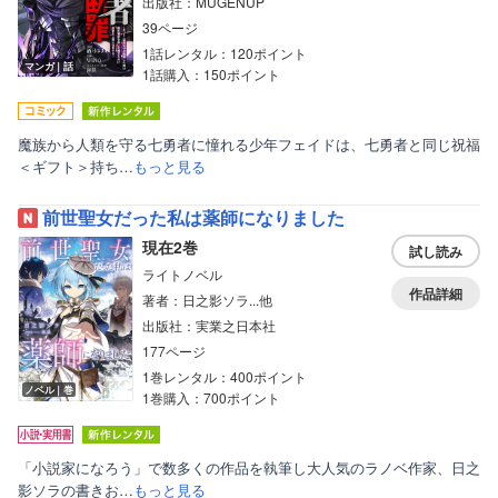
出版社：MUGENUP
39ページ
1話レンタル：120ポイント
マンガ｜話
1話購入：150ポイント
魔族から人類を守る七勇者に憧れる少年フェイドは、七勇者と同じ祝福
＜ギフト＞持ち…
もっと見る
前世聖女だった私は薬師になりました
現在2巻
試し読み
ライトノベル
作品詳細
著者：日之影ソラ...他
出版社：実業之日本社
177ページ
1巻レンタル：400ポイント
ノベル｜巻
1巻購入：700ポイント
「小説家になろう」で数多くの作品を執筆し大人気のラノベ作家、日之
影ソラの書きお…
もっと見る