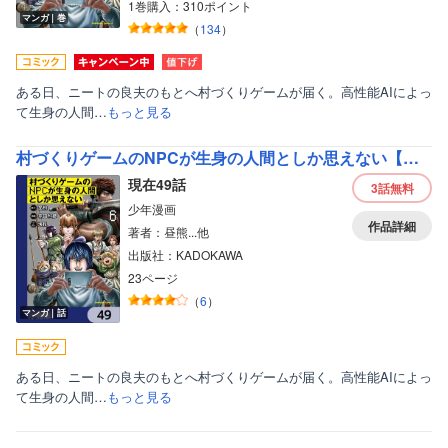
1巻購入：310ポイント
マンガ｜巻
（
134
）
ある日、ニートの良夫のもとへ村づくりゲームが届く。高性能AIによっ
て生身の人間…
もっと見る
村づくりゲームのNPCが生身の人間としか思えない【分冊版】
現在49話
3話
無料
少年漫画
作品詳細
著者：昼熊...他
出版社：KADOKAWA
23ページ
（
6
）
マンガ｜話
ある日、ニートの良夫のもとへ村づくりゲームが届く。高性能AIによっ
て生身の人間…
もっと見る