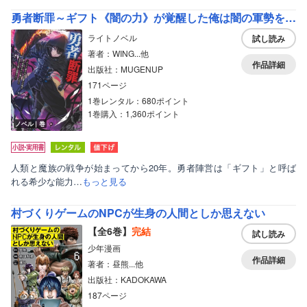
勇者断罪～ギフト《闇の力》が覚醒した俺は闇の軍勢を率いて魔王と共に勇者と人類に復讐する～【通常版】
ライトノベル
試し読み
著者：WING...他
作品詳細
出版社：MUGENUP
171ページ
1巻レンタル：680ポイント
1巻購入：1,360ポイント
ノベル｜巻
人類と魔族の戦争が始まってから20年。勇者陣営は「ギフト」と呼ば
れる希少な能力…
もっと見る
村づくりゲームのNPCが生身の人間としか思えない
【全6巻】
完結
試し読み
少年漫画
作品詳細
著者：昼熊...他
出版社：KADOKAWA
187ページ