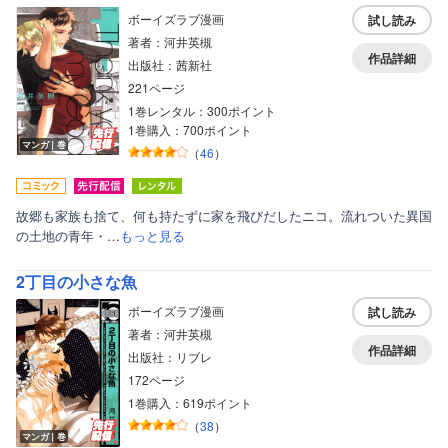
ボーイズラブ漫画
試し読み
著者：河井英槻
作品詳細
出版社：茜新社
221ページ
1巻レンタル：300ポイント
1巻購入：700ポイント
マンガ｜巻
（
46
）
故郷も家族も捨て、何も持たずに家を飛びだしたニコ。流れついた異国
の土地の青年・…
もっと見る
2丁目の小さな魚
ボーイズラブ漫画
試し読み
著者：河井英槻
作品詳細
出版社：リブレ
172ページ
1巻購入：619ポイント
（
38
）
マンガ｜巻