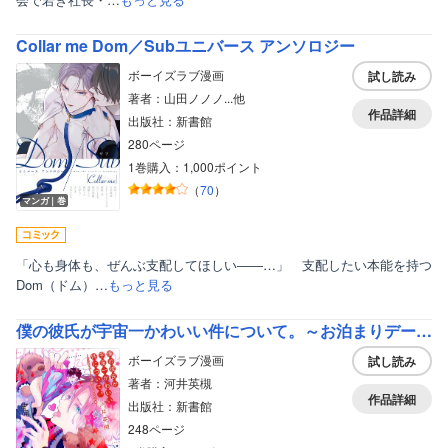
Collar me Dom／Subユニバース アンソロジー
ボーイズラブ漫画
試し読み
著者：山田ノノノ...他
作品詳細
出版社：新書館
280ページ
1巻購入：1,000ポイント
（
70
）
マンガ｜巻
「心も身体も、ぜんぶ支配してほしい――…」 支配したい本能を持つ
Dom（ドム）…
もっと見る
僕の彼氏が宇宙一かわいい件について。～お泊まりデートで彼氏めろめろ大作戦～【電子限定おまけ付き】
ボーイズラブ漫画
試し読み
著者：河井英槻
作品詳細
出版社：新書館
248ページ