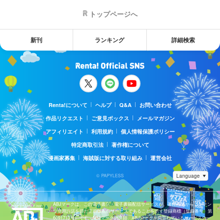
トップページへ
新刊
ランキング
詳細検索
Renta!について
ヘルプ
Q&A
お問い合わせ
作品リクエスト
ご意見ボックス
メールマガジン
アフィリエイト
利用規約
個人情報保護ポリシー
特定商取引法
著作権について
漫画家募集
海賊版に対する取り組み
運営会社
© PAPYLESS
ABJマークは、この電子書店・電子書籍配信サービスが、著作権者からコンテン
ツ使用許諾を得た正規版配信サービスであることを示す登録商標（登録番号 第
6091713号）です。ABJマークの詳細、ABJマークを掲示しているサービスの一