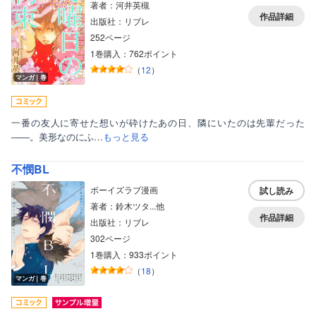
著者：河井英槻
作品詳細
出版社：リブレ
252ページ
1巻購入：762ポイント
（
12
）
マンガ｜巻
一番の友人に寄せた想いが砕けたあの日、隣にいたのは先輩だった
――。美形なのにふ…
もっと見る
不憫BL
ボーイズラブ漫画
試し読み
著者：鈴木ツタ...他
作品詳細
出版社：リブレ
302ページ
1巻購入：933ポイント
（
18
）
マンガ｜巻