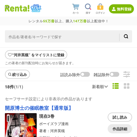
無料登録
レンタル
55万冊
以上、購入
147万冊
以上配信中！
“河井英槻” をマイリストに登録
この著者の新刊配信時にお知らせが届きます。
話読み除外
雑誌除外
絞り込み
18件
(1/
1
)
新着順
セーフサーチ設定により非表示の作品があります
開原博士の催眠教室【通常版】
現在3巻
試し読み
ボーイズラブ漫画
作品詳細
著者：河井英槻