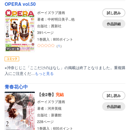
OPERA vol.50
ボーイズラブ漫画
試し読み
著者：中村明日美子...他
作品詳細
出版社：茜新社
391ページ
1巻購入：800ポイント
（
1
）
マンガ｜巻
※沖奈じじこ「ここだけのはなし」の掲載は終了となりました。重複購
入にご注意くだ…
もっと見る
青春花心中
【全2巻】
完結
試し読み
ボーイズラブ漫画
作品詳細
著者：河井英槻
出版社：新書館
ボーイズラブ
228ページ
1巻購入：600ポイント