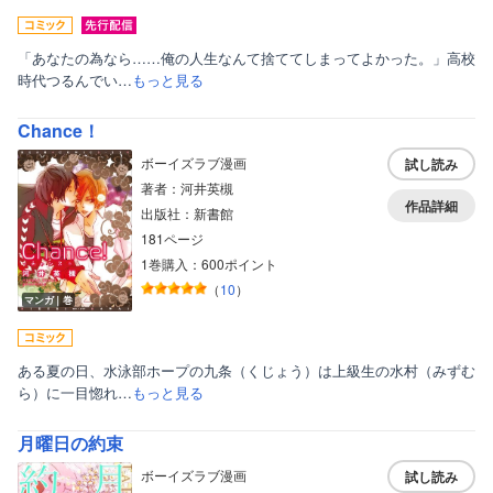
「あなたの為なら……俺の人生なんて捨ててしまってよかった。」高校
時代つるんでい…
もっと見る
Chance！
ボーイズラブ漫画
試し読み
著者：河井英槻
作品詳細
出版社：新書館
181ページ
1巻購入：600ポイント
（
10
）
マンガ｜巻
ある夏の日、水泳部ホープの九条（くじょう）は上級生の水村（みずむ
ら）に一目惚れ…
もっと見る
月曜日の約束
ボーイズラブ漫画
試し読み