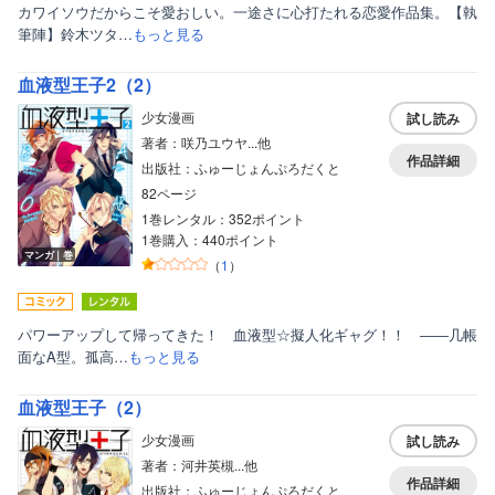
カワイソウだからこそ愛おしい。一途さに心打たれる恋愛作品集。【執
筆陣】鈴木ツタ…
もっと見る
血液型王子2（2）
少女漫画
試し読み
著者：咲乃ユウヤ...他
作品詳細
出版社：ふゅーじょんぷろだくと
82ページ
1巻レンタル：352ポイント
1巻購入：440ポイント
マンガ｜巻
（
1
）
パワーアップして帰ってきた！ 血液型☆擬人化ギャグ！！ ――几帳
面なA型。孤高…
もっと見る
血液型王子（2）
少女漫画
試し読み
著者：河井英槻...他
作品詳細
出版社：ふゅーじょんぷろだくと