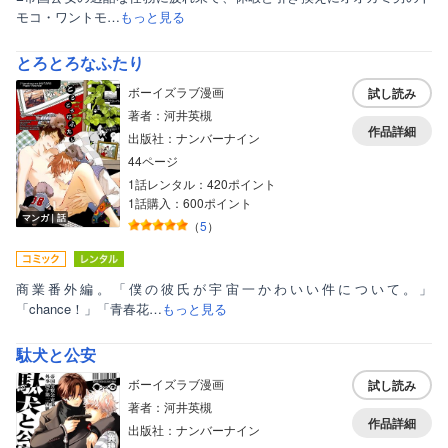
モコ・ワントモ…
もっと見る
とろとろなふたり
ボーイズラブ漫画
試し読み
著者：河井英槻
作品詳細
出版社：ナンバーナイン
44ページ
1話レンタル：420ポイント
1話購入：600ポイント
マンガ｜話
（
5
）
商業番外編。「僕の彼氏が宇宙一かわいい件について。」
「chance！」「青春花…
もっと見る
駄犬と公安
ボーイズラブ漫画
試し読み
著者：河井英槻
作品詳細
出版社：ナンバーナイン