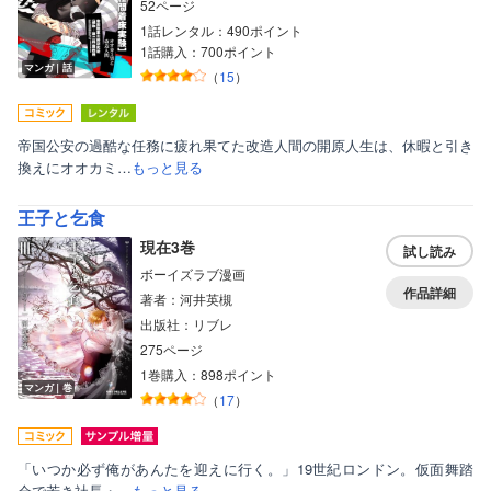
52ページ
1話レンタル：490ポイント
1話購入：700ポイント
マンガ｜話
（
15
）
帝国公安の過酷な任務に疲れ果てた改造人間の開原人生は、休暇と引き
換えにオオカミ…
もっと見る
王子と乞食
現在3巻
試し読み
ボーイズラブ漫画
作品詳細
著者：河井英槻
出版社：リブレ
275ページ
1巻購入：898ポイント
マンガ｜巻
（
17
）
「いつか必ず俺があんたを迎えに行く。」19世紀ロンドン。仮面舞踏
会で若き社長・…
もっと見る