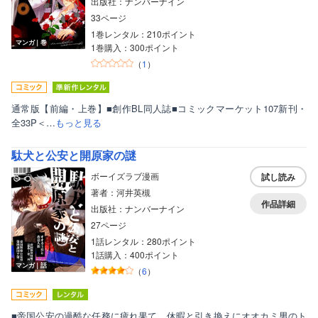
出版社：ナンバーナイン
33ページ
1巻レンタル：210ポイント
マンガ｜巻
1巻購入：300ポイント
（
1
）
通常版【前編・上巻】■創作BL同人誌■コミックマーケット107新刊・
全33P＜…
もっと見る
駄犬と公安と開原家の謎
ボーイズラブ漫画
試し読み
著者：河井英槻
作品詳細
出版社：ナンバーナイン
27ページ
1話レンタル：280ポイント
1話購入：400ポイント
マンガ｜話
（
6
）
■帝国公安の過酷な任務に疲れ果て、休暇と引き換えにオオカミ男のト