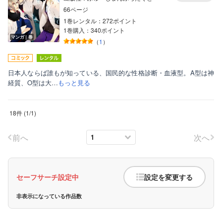
66ページ
1巻レンタル：272ポイント
1巻購入：340ポイント
マンガ｜巻
（
1
）
日本人ならば誰もが知っている、国民的な性格診断・血液型。A型は神
経質、O型は大…
もっと見る
18件
(
1
/
1
)
前へ
次へ
セーフサーチ設定中
設定を変更する
非表示になっている作品数