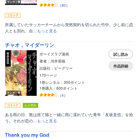
ティーンズラブ
マンガ｜巻
（
80
）
美女・美少女
女性写真集
所属していたサッカーチームから突然契約を切られた竹中。少し前に恋
人とも別れ、自…
もっと見る
チャオ，マイダーリン
ボーイズラブ漫画
試し読み
著者：河井英槻
作品詳細
出版社：ビーグリー
170ページ
1巻レンタル：300ポイント
1巻購入：600ポイント
マンガ｜巻
（
4
）
ある雨の日、敦は捨て猫と一緒に雨に濡れていた青年「友坂直也」を拾
う。それが恋の…
もっと見る
Thank you my God