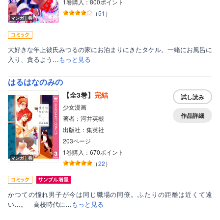
1巻購入：800ポイント
（
51
）
マンガ｜巻
大好きな年上彼氏みつるの家にお泊まりにきたタケル。一緒にお風呂に
入り、貪るよう…
もっと見る
はるはなのみの
【全3巻】
完結
試し読み
少女漫画
作品詳細
著者：河井英槻
出版社：集英社
203ページ
1巻購入：670ポイント
マンガ｜巻
（
22
）
かつての憧れ男子が今は同じ職場の同僚。ふたりの距離は近くて遠
い…。 高校時代に…
もっと見る