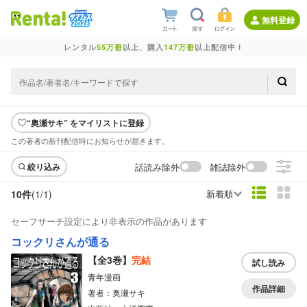
無料登録
レンタル
55万冊
以上、購入
147万冊
以上配信中！
“奥瀬サキ” をマイリストに登録
この著者の新刊配信時にお知らせが届きます。
話読み除外
雑誌除外
絞り込み
10件
(1/
1
)
新着順
セーフサーチ設定により非表示の作品があります
コックリさんが通る
【全3巻】
完結
試し読み
青年漫画
作品詳細
著者：奥瀬サキ