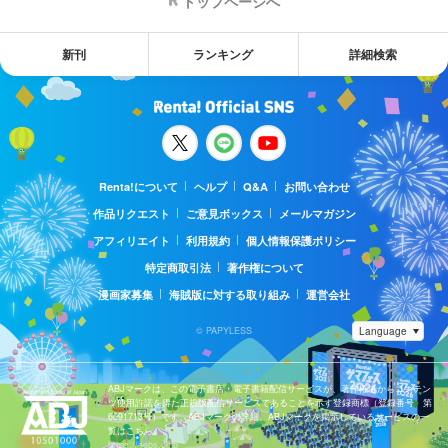
トップページへ
新刊
ランキング
詳細検索
Renta!について
ヘルプ
Q&A
お問い合わせ
作品リクエスト
ご意見ボックス
メールマガジン
アフィリエイト
利用規約
個人情報保護ポリシー
特定商取引法
著作権について
漫画家募集
海賊版に対する取り組み
運営会社
© PAPYLESS
ABJマークは、この電子書店・電子書籍配信サービスが、著作権者からコンテン
ツ使用許諾を得た正規版配信サービスであることを示す登録商標（登録番号 第
6091713号）です。ABJマークの詳細、ABJマークを掲示しているサービスの一
覧はこちら。
https://aebs.or.jp