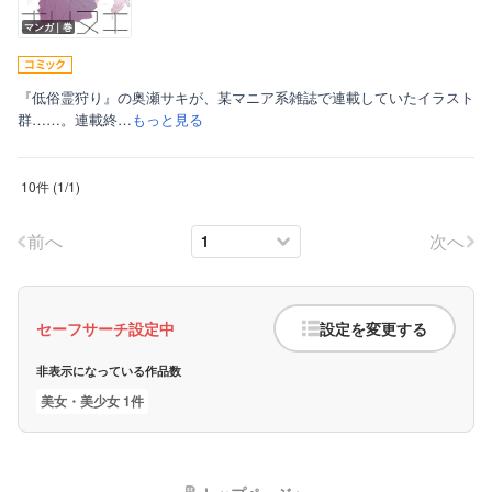
マンガ｜巻
『低俗霊狩り』の奥瀬サキが、某マニア系雑誌で連載していたイラスト
群……。連載終…
もっと見る
10件
(
1
/
1
)
前へ
次へ
セーフサーチ設定中
設定を変更する
非表示になっている作品数
美女・美少女 1件