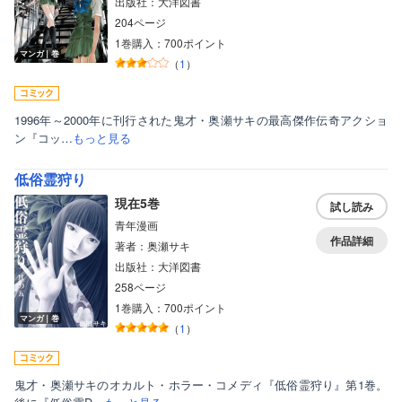
出版社：大洋図書
204ページ
1巻購入：700ポイント
マンガ｜巻
（
1
）
1996年～2000年に刊行された鬼才・奥瀬サキの最高傑作伝奇アクショ
ン『コッ…
もっと見る
低俗霊狩り
現在5巻
試し読み
青年漫画
作品詳細
著者：奥瀬サキ
出版社：大洋図書
258ページ
1巻購入：700ポイント
マンガ｜巻
（
1
）
鬼才・奥瀬サキのオカルト・ホラー・コメディ『低俗霊狩り』第1巻。