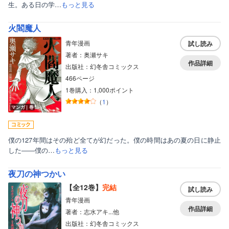
生。ある日の学…
もっと見る
火閻魔人
青年漫画
試し読み
著者：奥瀬サキ
作品詳細
出版社：幻冬舎コミックス
466ページ
ボーイズラブ
1巻購入：1,000ポイント
（
1
）
ティーンズラブ
マンガ｜巻
美女・美少女
僕の127年間はその殆ど全てが幻だった。僕の時間はあの夏の日に静止
女性写真集
した――僕の…
もっと見る
夜刀の神つかい
【全12巻】
完結
試し読み
青年漫画
作品詳細
著者：志水アキ...他
出版社：幻冬舎コミックス