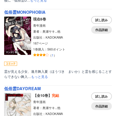
後に『低俗霊D…
もっと見る
低俗霊MONOPHOBIA
現在6巻
試し読み
青年漫画
作品詳細
著者：奥瀬サキ...他
出版社：KADOKAWA
167ページ
1巻購入：560ポイント
マンガ｜巻
（
1
）
霊が見える少女、逢月舞入夏（ほうづき まいか）と霊を感じることす
らできない舞入…
もっと見る
低俗霊DAYDREAM
【全10巻】
完結
試し読み
青年漫画
作品詳細
著者：奥瀬サキ...他
出版社：KADOKAWA