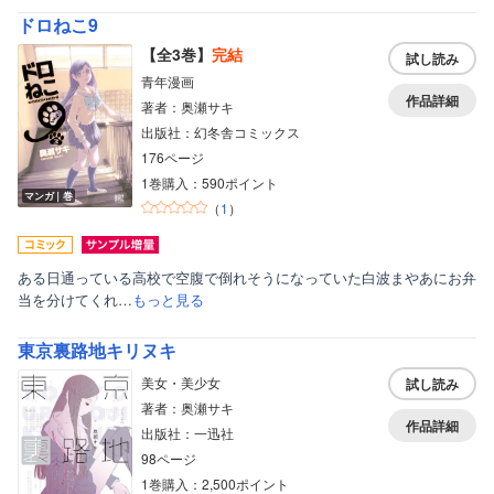
ドロねこ9
【全3巻】
完結
試し読み
青年漫画
作品詳細
著者：奥瀬サキ
出版社：幻冬舎コミックス
176ページ
1巻購入：590ポイント
マンガ｜巻
（
1
）
ある日通っている高校で空腹で倒れそうになっていた白波まやあにお弁
当を分けてくれ…
もっと見る
東京裏路地キリヌキ
美女・美少女
試し読み
著者：奥瀬サキ
作品詳細
出版社：一迅社
98ページ
1巻購入：2,500ポイント