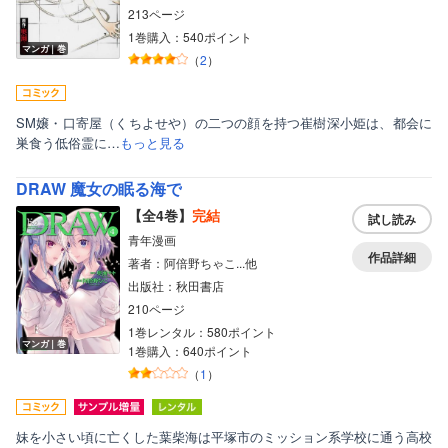
213ページ
1巻購入：540ポイント
マンガ｜巻
（
2
）
SM嬢・口寄屋（くちよせや）の二つの顔を持つ崔樹深小姫は、都会に
巣食う低俗霊に…
もっと見る
DRAW 魔女の眠る海で
【全4巻】
完結
試し読み
青年漫画
作品詳細
著者：阿倍野ちゃこ...他
出版社：秋田書店
210ページ
1巻レンタル：580ポイント
マンガ｜巻
1巻購入：640ポイント
（
1
）
妹を小さい頃に亡くした葉柴海は平塚市のミッション系学校に通う高校