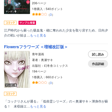
206ページ
1巻購入：540ポイント
マンガ｜巻
（
3
）
江戸時代から蘇った吸血鬼・砌に奪われた少女を取り戻すため、日向夕
介の戦いが始ま…
もっと見る
Flowersフラワーズ ＜増補改訂版＞
青年漫画
試し読み
著者：奥瀬サキ
作品詳細
出版社：幻冬舎コミックス
194ページ
1巻購入：660ポイント
（
3
）
マンガ｜巻
「コックリさんが通る」「低俗霊シリーズ」の＜奥瀬サキ＞渾身作が蘇
る！ 未収録エ…
もっと見る