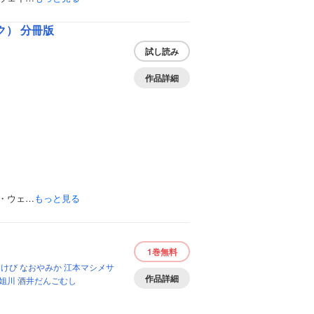
） 分冊版
試し読み
作品詳細
・ウェ…
もっと見る
1巻
無料
あけび
なおやみか
江本マシメサ
作品詳細
姐川
酒井だんごむし