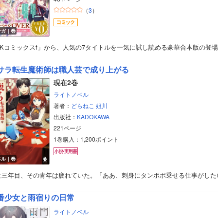
（
3
）
ンガ｜巻
BKコミックスf」から、人気の7タイトルを一気に試し読める豪華合本版の登
サラ転生魔術師は職人芸で成り上がる
現在2巻
ライトノベル
著者：
どらねこ
姐川
出版社：
KADOKAWA
221ページ
1巻購入：1,200ポイント
ベル｜巻
社三年目、その青年は疲れていた。「ああ、刺身にタンポポ乗せる仕事がした
番少女と雨宿りの日常
ライトノベル