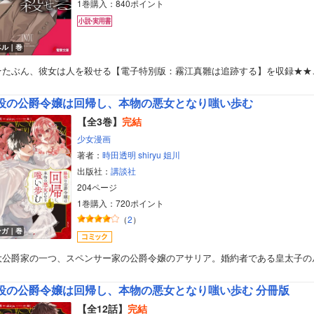
1巻購入：840ポイント
ベル｜巻
★たぶん、彼女は人を殺せる【電子特別版：霧江真雛は追跡する】を収録★★
役の公爵令嬢は回帰し、本物の悪女となり嗤い歩む
【全3巻】
完結
少女漫画
著者：
時田透明
shiryu
姐川
出版社：
講談社
204ページ
1巻購入：720ポイント
（
2
）
ンガ｜巻
大公爵家の一つ、スペンサー家の公爵令嬢のアサリア。婚約者である皇太子の
役の公爵令嬢は回帰し、本物の悪女となり嗤い歩む 分冊版
【全12話】
完結