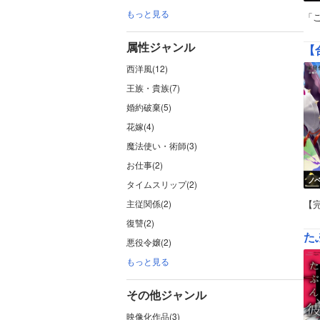
もっと見る
「
属性ジャンル
【
西洋風(12)
王族・貴族(7)
婚約破棄(5)
花嫁(4)
魔法使い・術師(3)
お仕事(2)
ノ
タイムスリップ(2)
主従関係(2)
【
復讐(2)
た
悪役令嬢(2)
もっと見る
その他ジャンル
映像化作品(3)