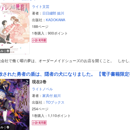
ライト文芸
著者：
日日綴郎
姐川
出版社：
KADOKAWA
188ページ
1巻購入：900ポイント
ベル｜巻
靴会社で働く曜の夢は、オーダーメイドシューズのお店を開くこと。 しかし
放された勇者の盾は、隠者の犬になりました。 【電子書籍限定
現在2巻
ライトノベル
著者：
家具付
姐川
出版社：
TOブックス
254ページ
1巻購入：1,110ポイント
ベル｜巻