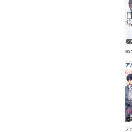
ノ
家
ア
ノ
フ