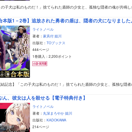
この子犬は私のものだ！」捨てられた盾師の少女と、孤独な隠者の魂が共鳴し
合本版1－2巻】追放された勇者の盾は、隠者の犬になりました
ライトノベル
著者：
家具付
姐川
出版社：
TOブックス
444ページ
1巻購入：2,200ポイント
ベル｜巻
完結記念】「この子犬は私のものだ！」捨てられた盾師の少女と、孤独な隠者
ぶん、彼女は人を殺せる【電子特典付き】
ライトノベル
著者：
丸深まろやか
姐川
出版社：
KADOKAWA
214ページ