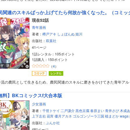
美女・美少女
民関連のスキルばっか上げてたら何故か強くなった。（コミック
女性写真集
現在52話
青年漫画
著者：
樽戸アキ
しょぼんぬ
姐川
出版社：
双葉社
41ページ
1話レンタル：105ポイント
1話購入：150ポイント
ンガ｜話
（
4
）
一流の農民として生きるため、農民関連のスキルに磨きをかけてきた青年アル
無料】BKコミックスf大合本版
少女漫画
著者：
千世トケイ
二戸謙介
黒色豆腐
春原まい
青井さび
木成
上下左右
花宵
優月アカネ
ゴルゴンゾーラ三国
植まどか
waga
出版社：
ぶんか社
481ページ