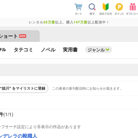
レンタル
55万冊
以上、購入
147万冊
以上配信中！
ショート
NEW
タテコミ
ノベル
実用書
ジャンル
この著者の新刊配信時にお知らせが届きます。
“姐川” をマイリストに登録
件
(1/
1
)
ーフサーチ設定により非表示の作品があります
ンデレラの靴職人