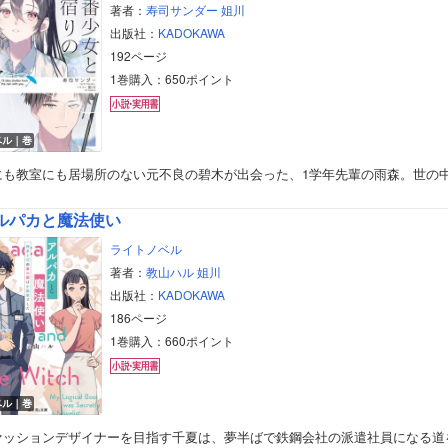
著者：
寿司サンダー
姐川
出版社：
KADOKAWA
192ページ
1巻購入：650ポイント
ベル｜巻
にも教室にも居場所のない元不良の碧木が出会った、1学年先輩の雨森。世の
ルパカと魔法使い
ライトノベル
著者：
教山ハル
姐川
出版社：
KADOKAWA
186ページ
1巻購入：660ポイント
ベル｜巻
ァッションデザイナーを目指す千夏は、夢半ばで鉄鋼会社の派遣社員になる道