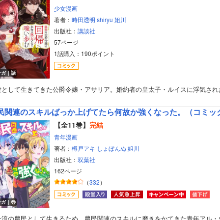
少女漫画
著者：
時田透明
shiryu
姐川
出版社：
講談社
57ページ
1話購入：190ポイント
ンガ｜話
役として生きてきた公爵令嬢・アサリア。婚約者の皇太子・ルイスに浮気され
民関連のスキルばっか上げてたら何故か強くなった。（コミッ
【全11巻】
完結
青年漫画
著者：
樽戸アキ
しょぼんぬ
姐川
出版社：
双葉社
162ページ
（
332
）
ボーイズラブ
ンガ｜巻
ティーンズラブ
一流の農民として生きるため、農民関連のスキルに磨きをかてきた青年アル・