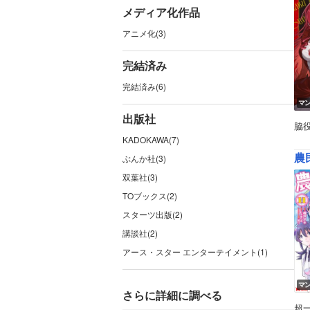
メディア化作品
アニメ化(3)
完結済み
完結済み(6)
マ
出版社
脇
KADOKAWA(7)
農
ぶんか社(3)
双葉社(3)
TOブックス(2)
スターツ出版(2)
講談社(2)
アース・スター エンターテイメント(1)
マ
さらに詳細に調べる
超