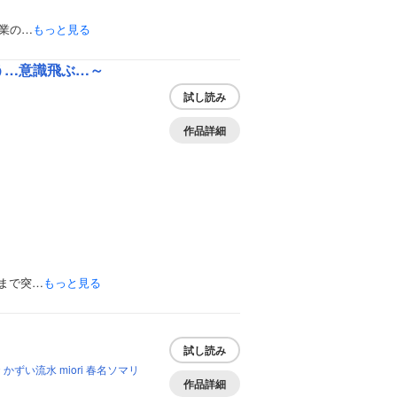
業の…
もっと見る
う…意識飛ぶ…～
試し読み
作品詳細
まで突…
もっと見る
試し読み
お
かずい流水
miori
春名ソマリ
作品詳細