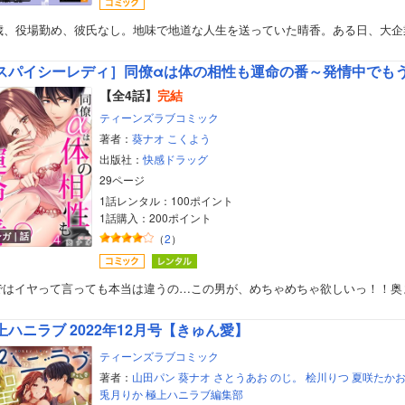
9歳、役場勤め、彼氏なし。地味で地道な人生を送っていた晴香。ある日、大企
スパイシーレディ］同僚αは体の相性も運命の番～発情中でも
【全4話】
完結
ティーンズラブコミック
著者：
葵ナオ
こくよう
出版社：
快感ドラッグ
29ページ
1話レンタル：100ポイント
1話購入：200ポイント
ンガ｜話
（
2
）
ではイヤって言っても本当は違うの…この男が、めちゃめちゃ欲しいっ！！奥
上ハニラブ 2022年12月号【きゅん愛】
ティーンズラブコミック
著者：
山田パン
葵ナオ
さとうあお
のじ。
桧川りつ
夏咲たか
兎月りか
極上ハニラブ編集部