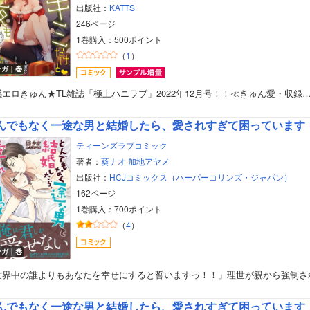
出版社：
KATTS
246ページ
1巻購入：500ポイント
（
1
）
ンガ｜巻
感エロきゅん★TL雑誌「極上ハニラブ」2022年12月号！！≪きゅん愛・収録
んでもなく一途な男と結婚したら、愛されすぎて困っています
ティーンズラブコミック
著者：
葵ナオ
加地アヤメ
出版社：
HCJコミックス（ハーパーコリンズ・ジャパン）
162ページ
1巻購入：700ポイント
（
4
）
ンガ｜巻
世界中の誰よりもあなたを幸せにすると誓いますっ！！」理世が親から強制さ
んでもなく一途な男と結婚したら、愛されすぎて困っています