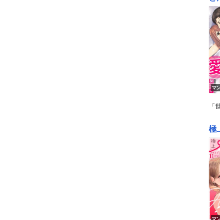
マ
「
極
マ