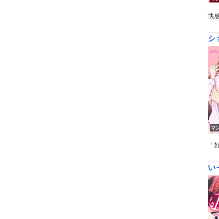
快
シ
マ
「
い