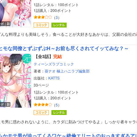
1話レンタル：100ポイント
1話購入：200ポイント
（
3
）
ンガ｜話
どんな料理よりも美味しそう」食べることが大好きなあかりは、父親の会社の
ヒモな同僚とずぶずぶH～お前も尽くされてイッてみな？～
【全3話】
完結
ティーンズラブコミック
著者：
葵ナオ
極上ハニラブ編集部
出版社：
KATTS
33ページ
1話レンタル：100ポイント
1話購入：200ポイント
ンガ｜話
（
5
）
ヒモ男に惑わされないように、カラダに刻みつけてやるよ」しっかり者キャラ
らかモテ男が迫ってくるワケ～絶倫エリートのおっきすぎるア