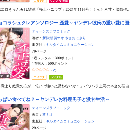
美女・美少女
感エロきゅん★TL雑誌「極上ハニラブ」2021年11月号！！≪とろ甘・収録作
女性写真集
ョコラシュクレアンソロジー 歪愛～ヤンデレ彼氏の重い愛に囲われ
ティーンズラブコミック
著者：
新條漸
葵ナオ
やきおにぎり
出版社：
キルタイムコミュニケーション
79ページ
1巻レンタル：300ポイント
1巻購入：500ポイント
（
2
）
ンガ｜巻
好意より敵意の方が、想いは強いと思わないか？」パワハラ上司の本当の理由
っぱい食べてね？～ヤンデレお料理男子と激甘生活～
ティーンズラブコミック
著者：
葵ナオ
出版社：
キルタイムコミュニケーション
29ページ