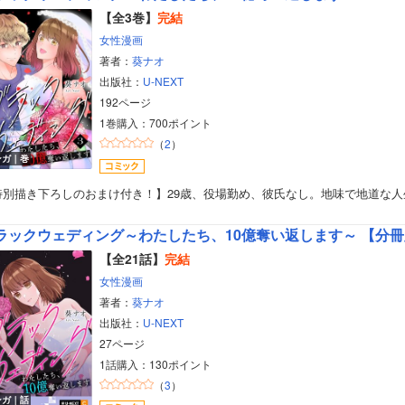
【全3巻】
完結
女性漫画
著者：
葵ナオ
出版社：
U-NEXT
192ページ
1巻購入：700ポイント
（
2
）
ンガ｜巻
特別描き下ろしのおまけ付き！】29歳、役場勤め、彼氏なし。地味で地道な人
ラックウェディング～わたしたち、10億奪い返します～ 【分
【全21話】
完結
女性漫画
著者：
葵ナオ
出版社：
U-NEXT
27ページ
1話購入：130ポイント
（
3
）
ンガ｜話