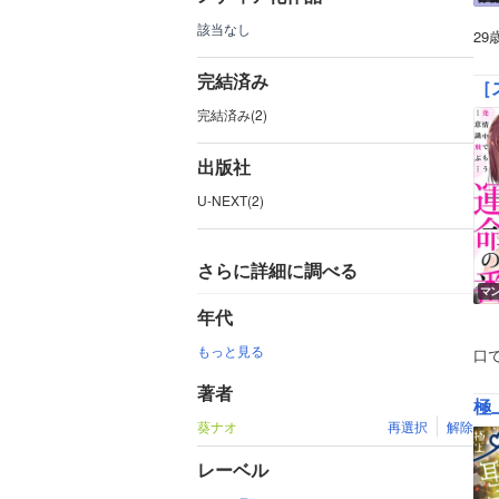
該当なし
2
完結済み
［
完結済み(2)
出版社
U-NEXT(2)
さらに詳細に調べる
マ
年代
もっと見る
口
著者
極
葵ナオ
再選択
解除
レーベル