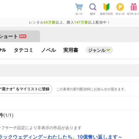
レンタル
55万冊
以上、購入
147万冊
以上配信中！
ショート
NEW
タテコミ
ノベル
実用書
ジャンル
この著者の新刊配信時にお知らせが届きます。
“葵ナオ” をマイリストに登録
件
(1/
1
)
ーフサーチ設定により非表示の作品があります
ラックウェディング～わたしたち、10億奪い返します～