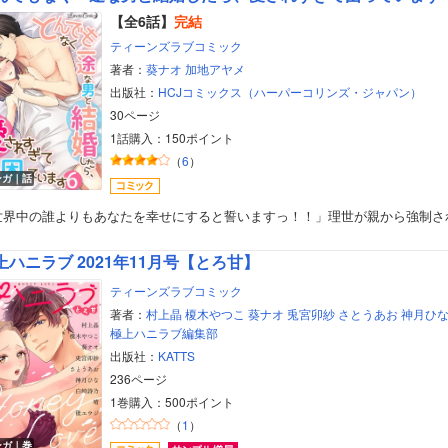
【全6話】
完結
ティーンズラブコミック
著者：
葵ナオ
加地アヤメ
出版社：
HCJコミックス（ハーパーコリンズ・ジャパン）
30ページ
1話購入：150ポイント
（
6
）
ンガ｜話
世界中の誰よりもあなたを幸せにすると誓いますっ！！」理世が親から強制さ
上ハニラブ 2021年11月号【とろ甘】
ティーンズラブコミック
著者：
村上晶
榎木やつこ
葵ナオ
兎宮卯紗
さとうあお
神月ひ
極上ハニラブ編集部
出版社：
KATTS
ボーイズラブ
236ページ
1巻購入：500ポイント
ティーンズラブ
（
1
）
ンガ｜巻