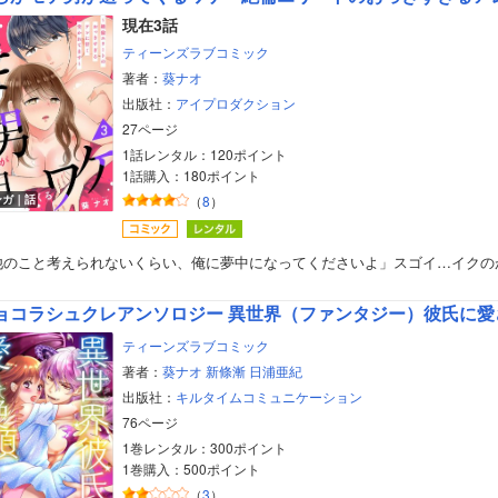
現在3話
ティーンズラブコミック
著者：
葵ナオ
出版社：
アイプロダクション
27ページ
1話レンタル：120ポイント
1話購入：180ポイント
ンガ｜話
（
8
）
他のこと考えられないくらい、俺に夢中になってくださいよ」スゴイ…イクの
ョコラシュクレアンソロジー 異世界（ファンタジー）彼氏に愛さ
ティーンズラブコミック
著者：
葵ナオ
新條漸
日浦亜紀
出版社：
キルタイムコミュニケーション
76ページ
1巻レンタル：300ポイント
1巻購入：500ポイント
（
3
）