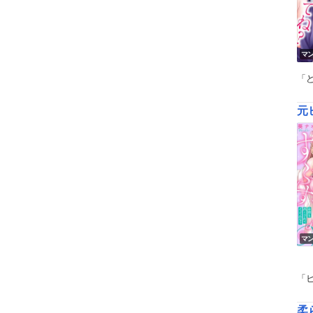
マ
「
元
マ
「
柔