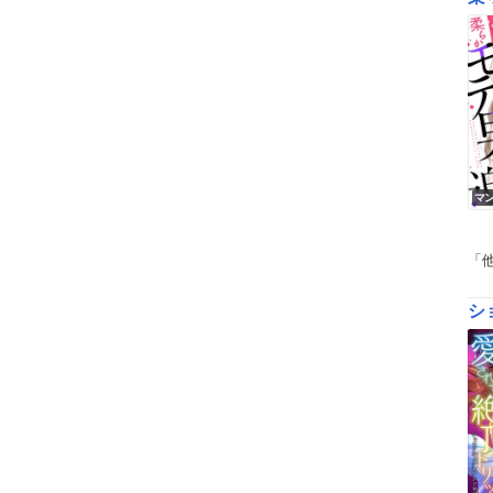
マ
「
シ