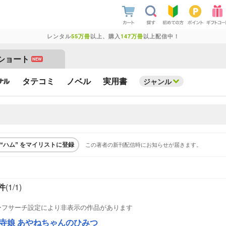
レンタル
55万冊
以上、購入
147万冊
以上配信中！
ショート
NEW
タテコミ
ノベル
実用書
ジャンル
この著者の新刊配信時にお知らせが届きます。
“ハム” をマイリストに登録
件
(1/
1
)
ーフサーチ設定により非表示の作品があります
寺娘 あやねちゃんのひみつ