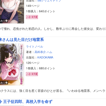
出版社：
SBクリエイティブ
149ページ
1巻購入：640ポイント
ベル｜巻
つて憧れ、恋焦がれた初恋の人。しかし、数年ぶりに再会した彼女は、変わり
来さんは見た目だけ地雷系
ライトノベル
著者：
高科恭介
ハム
出版社：
KADOKAWA
126ページ
1巻購入：680ポイント
ベル｜巻
のクラスには、強く目を惹く容姿のひとが居る。『いわゆる地雷系、メンヘラ
令 王子征四郎、高校入学を命ず