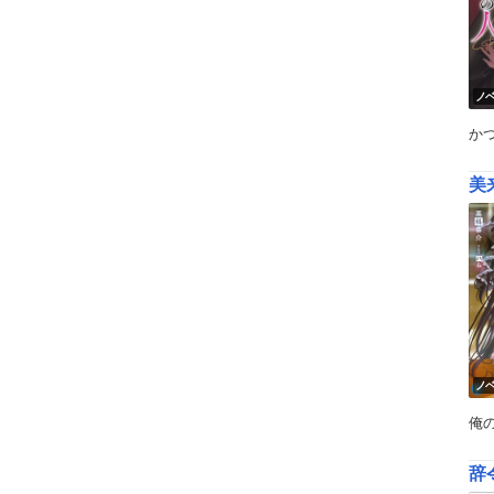
ノ
か
美
ノ
俺
辞