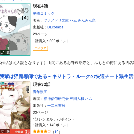
現在4話
動物コミック
著者：
ツノメドリ文庫
ハム
みんみん鳥
出版社：
DLcomics
29ページ
1話購入：200ポイント
ンガ｜話
本作品は同人誌となります】山間にあるお寺衷然寺と、ふもとの街にある四名
我輩は猫魔導師である～キジトラ・ルークの快適チート猫生活
現在32話
青年漫画
著者：
猫神信仰研究会
三國大和
ハム
出版社：
一二三書房
33ページ
1話レンタル：70ポイント
1話購入：140ポイント
ンガ｜話
（
10
）