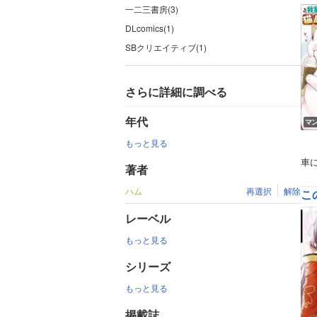
一二三書房(3)
DLcomics(1)
SBクリエイティブ(1)
さらに詳細に調べる
年代
マ
もっと見る
車
著者
ハム
再選択
解除
こ
レーベル
もっと見る
シリーズ
もっと見る
掲載誌