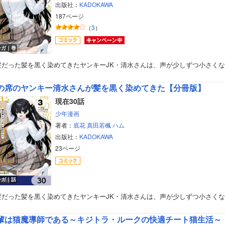
出版社：
KADOKAWA
187ページ
（
3
）
ンガ｜巻
髪だった髪を黒く染めてきたヤンキーJK・清水さんは、声が少しずつ小さく
の席のヤンキー清水さんが髪を黒く染めてきた【分冊版】
現在30話
少年漫画
著者：
底花
真田若楓
ハム
出版社：
KADOKAWA
23ページ
ンガ｜話
髪だった髪を黒く染めてきたヤンキーJK・清水さんは、声が少しずつ小さく
輩は猫魔導師である～キジトラ・ルークの快適チート猫生活～