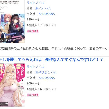
ライトノベル
著者：
鰤／牙
ハム
出版社：
KADOKAWA
189ページ
1巻購入：700ポイント
ベル｜巻
業成績好調の王子征四郎がした提案。それは「高校生に戻って、若者のマーケ
たしを愛してもらえれば、傑作なんてすぐなんですけど！？
ライトノベル
著者：
殻半ひよこ
ハム
出版社：
KADOKAWA
209ページ
1巻購入：680ポイント
ベル｜巻