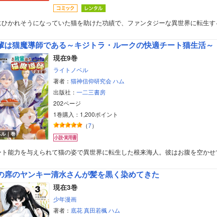
にひかれそうになっていた猫を助けた功績で、ファンタジーな異世界に転生す
輩は猫魔導師である～キジトラ・ルークの快適チート猫生活～
現在9巻
ライトノベル
著者：
猫神信仰研究会
ハム
出版社：
一二三書房
202ページ
1巻購入：1,200ポイント
（
7
）
ベル｜巻
ート能力を与えられて猫の姿で異世界に転生した根来海人。彼はお腹を空かせ
の席のヤンキー清水さんが髪を黒く染めてきた
現在3巻
少年漫画
著者：
底花
真田若楓
ハム