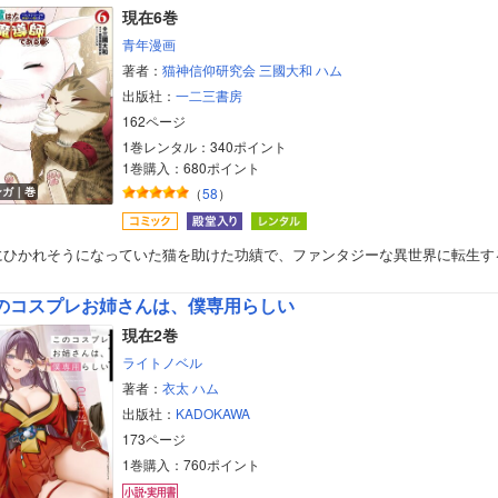
現在6巻
青年漫画
著者：
猫神信仰研究会
三國大和
ハム
出版社：
一二三書房
162ページ
1巻レンタル：340ポイント
1巻購入：680ポイント
ンガ｜巻
（
58
）
にひかれそうになっていた猫を助けた功績で、ファンタジーな異世界に転生す
のコスプレお姉さんは、僕専用らしい
現在2巻
ライトノベル
著者：
衣太
ハム
出版社：
KADOKAWA
ボーイズラブ
173ページ
1巻購入：760ポイント
ティーンズラブ