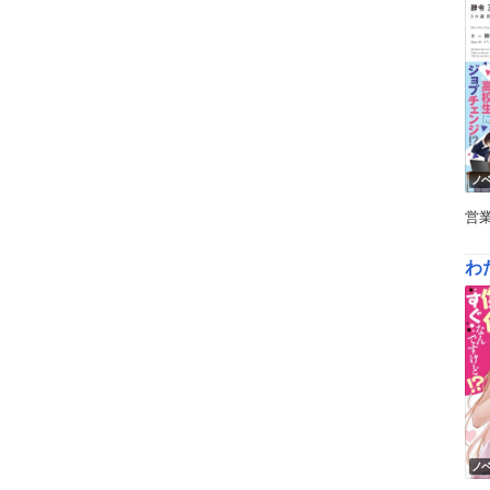
ノ
営
わ
ノ