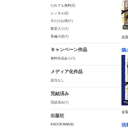
だれでも無料(2)
レンタル(2)
今だけお得!(1)
マ
殿堂入り(1)
長編小説(1)
金
キャンペーン作品
隣
無料作品あり(1)
メディア化作品
該当なし
完結済み
完結済み(1)
マ
金
出版社
KADOKAWA(8)
我