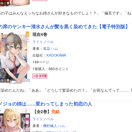
ベル｜巻
美女・美少女
男の子はみんなえっちなお姉さんが好きなものでしょ！？」「偏見です」「ね
女性写真集
の席のヤンキー清水さんが髪を黒く染めてきた【電子特別版】
現在4巻
ライトノベル
著者：
底花
ハム
出版社：
KADOKAWA
149ページ
1巻購入：660ポイント
ベル｜巻
髪染めたんだね」「ああ」「どうして髪染めたの？」「お前なんでって……、
ノジョの姉は……変わってしまった初恋の人
【全2巻】
完結
ライトノベル
著者：
機村械人
ハム