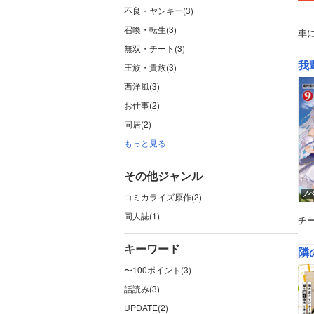
不良・ヤンキー(3)
召喚・転生(3)
車
無双・チート(3)
我
王族・貴族(3)
西洋風(3)
お仕事(2)
同居(2)
もっと見る
その他ジャンル
ノ
コミカライズ原作(2)
同人誌(1)
チ
キーワード
隣
〜100ポイント(3)
話読み(3)
UPDATE(2)