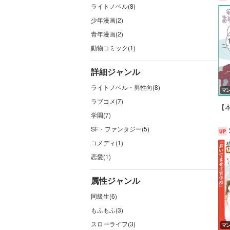
ライトノベル(8)
少年漫画(2)
青年漫画(2)
動物コミック(1)
詳細ジャンル
ライトノベル・男性向(8)
マ
ラブコメ(7)
【
学園(7)
SF・ファンタジー(5)
コメディ(1)
恋愛(1)
属性ジャンル
同級生(6)
もふもふ(3)
スローライフ(3)
マ