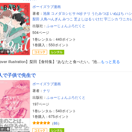
ボーイズラブ漫画
著者：
池泉
コメダヨシヒサ
noji
ナリ
うたみつほ
いぬはち
ハシ
梨田
人鳥ぺんぎん
みつこ
芝よしはる
いけだ
宇二シカ
ワニカ
出版社：
ふゅーじょんぷろだくと
504ページ
1巻レンタル：440ポイント
1巻購入：550ポイント
ンガ｜巻
over illustration】梨田【食特集】“あなたと食べたい。”池…
もっと見る
人で子供で先生で
ボーイズラブ漫画
著者：
ナリ
出版社：
ふゅーじょんぷろだくと
197ページ
1巻レンタル：540ポイント
1巻購入：675ポイント
（
86
）
ンガ｜巻