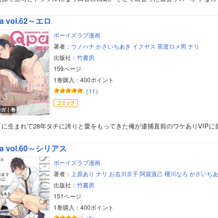
美女・美少女
a vol.62～エロ
女性写真集
ボーイズラブ漫画
著者：
ウノハナ
かさいちあき
イクヤス
茶渡ロメ男
ナリ
出版社：
竹書房
159ページ
1巻購入：400ポイント
（
11
）
ンガ｜巻
イに生まれて28年タチに誇りと愛をもってきた俺が逮捕直前のワケありVIPに
a vol.60～シリアス
ボーイズラブ漫画
著者：
上原あり
ナリ
お吉川京子
阿賀直己
櫻川なろ
かさいち
出版社：
竹書房
151ページ
1巻購入：400ポイント