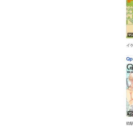
マ
イ
Qp
マ
幼