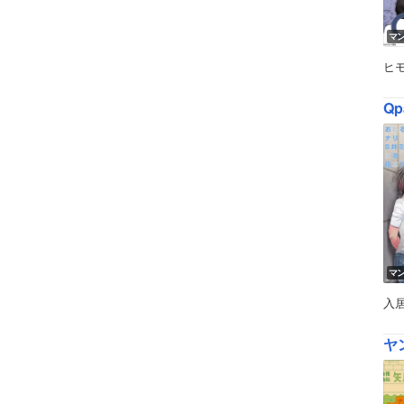
マ
ヒ
Qp
マ
入
ヤ