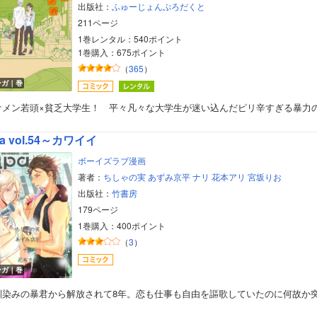
出版社：
ふゅーじょんぷろだくと
211ページ
1巻レンタル：540ポイント
1巻購入：675ポイント
（
365
）
ンガ｜巻
ケメン若頭×貧乏大学生！ 平々凡々な大学生が迷い込んだピリ辛すぎる暴力
a vol.54～カワイイ
ボーイズラブ漫画
著者：
ちしゃの実
あずみ京平
ナリ
花本アリ
宮坂りお
出版社：
竹書房
179ページ
1巻購入：400ポイント
（
3
）
ンガ｜巻
馴染みの暴君から解放されて8年。恋も仕事も自由を謳歌していたのに何故か