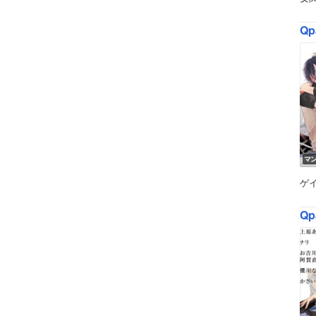
Qp
マ
ゲ
Qp