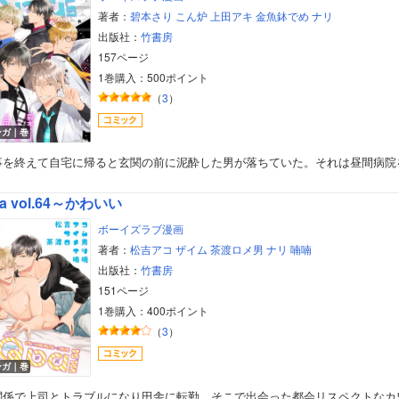
著者：
碧本さり
こん炉
上田アキ
金魚鉢でめ
ナリ
出版社：
竹書房
157ページ
1巻購入：500ポイント
（
3
）
ンガ｜巻
事を終えて自宅に帰ると玄関の前に泥酔した男が落ちていた。それは昼間病院
a vol.64～かわいい
ボーイズラブ漫画
著者：
松吉アコ
ザイム
茶渡ロメ男
ナリ
喃喃
出版社：
竹書房
151ページ
1巻購入：400ポイント
（
3
）
ボーイズラブ
ンガ｜巻
ティーンズラブ
関係で上司とトラブルになり田舎に転勤。そこで出会った都会リスペクトなカ