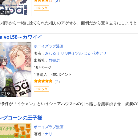
（
2
）
ンガ｜巻
モ相手から一緒に捨てられた相方のアゲオを、面倒だから置き去りにしようと
a vol.58～カワイイ
ボーイズラブ漫画
著者：
おわる
ナリ
S井ミツル
はる
花本アリ
出版社：
竹書房
167ページ
1巻購入：400ポイント
（
7
）
ンガ｜巻
居条件が「イケメン」というシェアハウスへの引っ越しを無事済ませ、波瀾の
ングコーンの王子様
ボーイズラブ漫画
著者：
ナリ