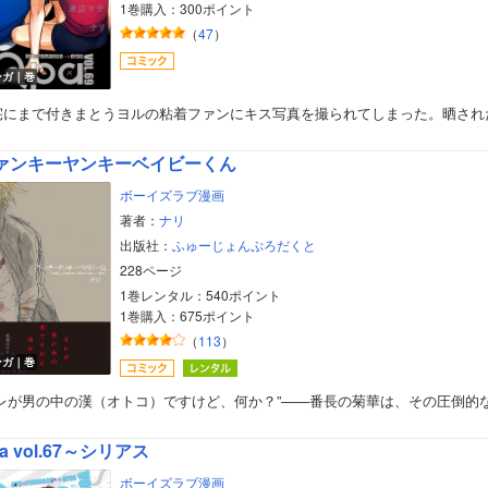
1巻購入：300ポイント
（
47
）
ンガ｜巻
宅にまで付きまとうヨルの粘着ファンにキス写真を撮られてしまった。晒され
ァンキーヤンキーベイビーくん
ボーイズラブ漫画
著者：
ナリ
出版社：
ふゅーじょんぷろだくと
228ページ
1巻レンタル：540ポイント
1巻購入：675ポイント
（
113
）
ンガ｜巻
オレが男の中の漢（オトコ）ですけど、何か？”――番長の菊華は、その圧倒的
a vol.67～シリアス
ボーイズラブ漫画