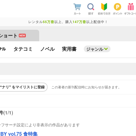
レンタル
55万冊
以上、購入
147万冊
以上配信中！
ショート
NEW
タテコミ
ノベル
実用書
ジャンル
この著者の新刊配信時にお知らせが届きます。
“ナリ” をマイリストに登録
件
(1/
1
)
ーフサーチ設定により非表示の作品があります
BY vol.75 食特集