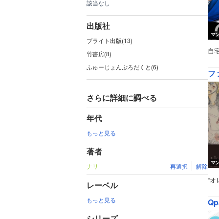
該当なし
出版社
マ
ブライト出版(13)
自
竹書房(8)
ふゅーじょんぷろだくと(6)
フ
さらに詳細に調べる
年代
もっと見る
著者
マ
ナリ
再選択
解除
“
レーベル
もっと見る
Qp
シリーズ