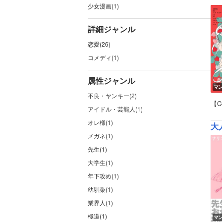
少女漫画(1)
詳細ジャンル
恋愛(26)
コメディ(1)
属性ジャンル
マ
不良・ヤンキー(2)
【C
アイドル・芸能人(1)
オレ様(1)
大
メガネ(1)
先生(1)
大学生(1)
年下攻め(1)
幼馴染(1)
業界人(1)
極道(1)
マ