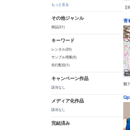
もっと見る
【
その他ジャンル
青
雑誌(21)
キーワード
レンタル(20)
サンプル増量(5)
先行配信(1)
マ
キャンペーン作品
難
該当なし
Qp
メディア化作品
該当なし
完結済み