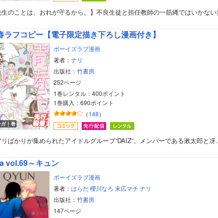
先生のことは、おれが守るから。】不良生徒と担任教師の一筋縄ではいかない
春ラフコピー【電子限定描き下ろし漫画付き】
ボーイズラブ漫画
著者：
ナリ
出版社：
竹書房
252ページ
1巻レンタル：400ポイント
1巻購入：690ポイント
（
148
）
ンガ｜巻
アリばかりが集められたアイドルグループ“DAIZ”。メンバーである漱太郎と冴
a vol.69～キュン
ボーイズラブ漫画
著者：
はらだ
櫻川なろ
末広マチ
ナリ
出版社：
竹書房
147ページ