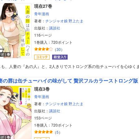
現在27巻
青年漫画
著者：
チンジャオ娘
野上たま
出版社：
講談社
116ページ
1巻購入：720ポイント
（
30
）
ンガ｜巻
しも、人妻の『あの人』と、2人きりでストロング系の缶チューハイを心ゆく
妻の唇は缶チューハイの味がして 贅沢フルカラーストロング版
現在3巻
青年漫画
著者：
チンジャオ娘
野上たま
出版社：
講談社
153ページ
1巻購入：720ポイント
（
5
）
ンガ｜巻