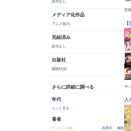
該当なし
圧
メディア化作品
【
アニメ化(1)
完結済み
該当なし
出版社
講談社(2)
マ
さらに詳細に調べる
ヤ
年代
人
もっと見る
著者
チンジャオ娘
再選択
解除