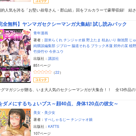
倒的人気を誇る「お堅い叔母さん・郡山結」回をフルカラーで豪華収録! 結
完全無料】ヤンマガセクシーマンガ大集結! 試し読みパック
青年漫画
著者：
甜米らくれ
チンジャオ娘
野上たま
桂あいり
御池慧
じ
純猥談編集部
ジブロー
脇道それる
ブラック木蓮
郊外の某
植
竹掛竹や
今井ユウ
ボーイズラブ
出版社：
講談社
851ページ
ティーンズラブ
（
22
）
ンガ｜巻
美女・美少女
ングマガジンが贈る、いま大人気のセクシーマンガが大集合！！ 全13作品の
女性写真集
をダメにするちょいブス～顔40点、身体120点の彼女～
美女・美少女
著者：
すぺしゃるじー
チンジャオ娘
出版社：
KATTS
107ページ