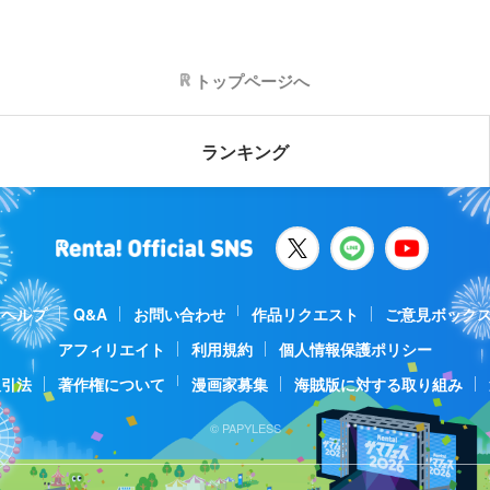
トップページへ
ランキング
ヘルプ
Q&A
お問い合わせ
作品リクエスト
ご意見ボック
アフィリエイト
利用規約
個人情報保護ポリシー
取引法
著作権について
漫画家募集
海賊版に対する取り組み
© PAPYLESS