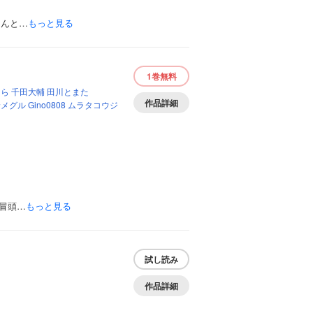
さんと…
もっと見る
1巻
無料
ゅら
千田大輔
田川とまた
作品詳細
野メグル
Gino0808
ムラタコウジ
冒頭…
もっと見る
試し読み
作品詳細