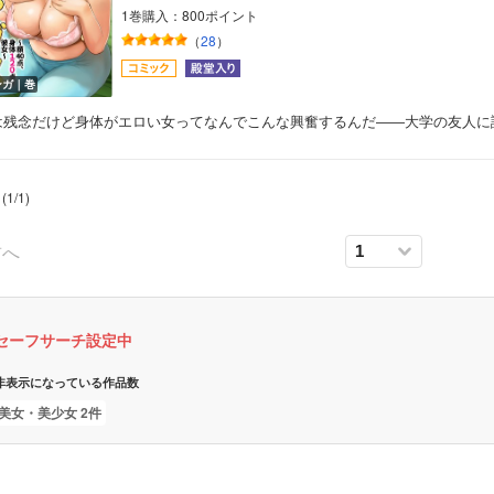
1巻購入：800ポイント
（
28
）
ンガ｜巻
は残念だけど身体がエロい女ってなんでこんな興奮するんだ――大学の友人に
(
1
/
1
)
前へ
セーフサーチ設定中
非表示になっている作品数
美女・美少女 2件