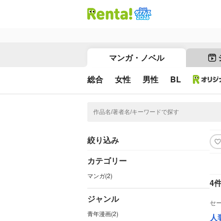
マンガ・ノベル
総合
女性
男性
BL
絞り込み
カテゴリー
マンガ(2)
4
ジャンル
セ
青年漫画(2)
人