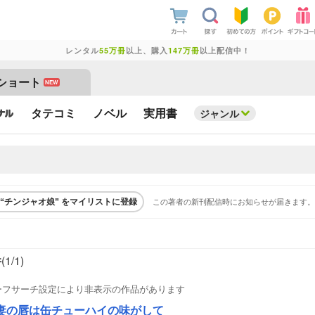
レンタル
55万冊
以上、購入
147万冊
以上配信中！
ショート
NEW
タテコミ
ノベル
実用書
ジャンル
この著者の新刊配信時にお知らせが届きます。
“チンジャオ娘” をマイリストに登録
件
(1/
1
)
ーフサーチ設定により非表示の作品があります
妻の唇は缶チューハイの味がして