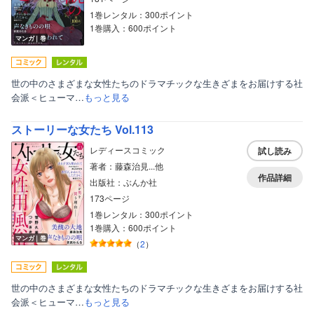
1巻レンタル：300ポイント
1巻購入：600ポイント
マンガ｜巻
世の中のさまざまな女性たちのドラマチックな生きざまをお届けする社
会派＜ヒューマ…
もっと見る
ストーリーな女たち Vol.113
レディースコミック
試し読み
著者：藤森治見...他
作品詳細
出版社：ぶんか社
173ページ
1巻レンタル：300ポイント
1巻購入：600ポイント
マンガ｜巻
（
2
）
世の中のさまざまな女性たちのドラマチックな生きざまをお届けする社
会派＜ヒューマ…
もっと見る