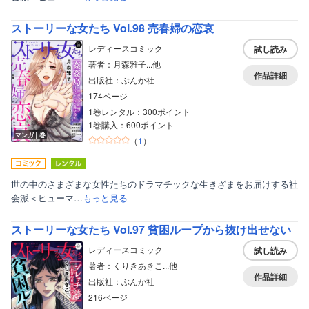
ストーリーな女たち Vol.98 売春婦の恋哀
レディースコミック
試し読み
著者：月森雅子...他
作品詳細
出版社：ぶんか社
174ページ
1巻レンタル：300ポイント
1巻購入：600ポイント
マンガ｜巻
（
1
）
世の中のさまざまな女性たちのドラマチックな生きざまをお届けする社
会派＜ヒューマ…
もっと見る
ストーリーな女たち Vol.97 貧困ループから抜け出せない
レディースコミック
試し読み
著者：くりきあきこ...他
作品詳細
出版社：ぶんか社
216ページ