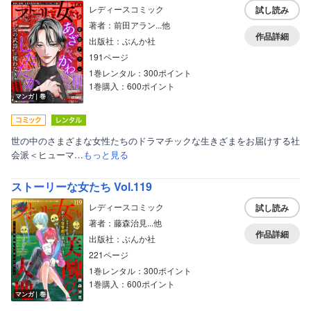
レディースコミック
試し読み
著者：前田アラン...他
作品詳細
出版社：ぶんか社
191ページ
1巻レンタル：300ポイント
1巻購入：600ポイント
マンガ｜巻
世の中のさまざまな女性たちのドラマチックな生きざまをお届けする社
会派＜ヒューマ…
もっと見る
ストーリーな女たち Vol.119
レディースコミック
試し読み
著者：藤森治見...他
作品詳細
出版社：ぶんか社
221ページ
1巻レンタル：300ポイント
1巻購入：600ポイント
マンガ｜巻