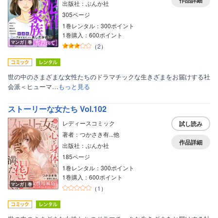
作品詳細
出版社：ぶんか社
305ページ
1巻レンタル：300ポイント
1巻購入：600ポイント
マンガ｜巻
（
2
）
世の中のさまざまな女性たちのドラマチックな生きざまをお届けする社
会派＜ヒューマ…
もっと見る
ストーリーな女たち Vol.102
レディースコミック
試し読み
著者：つかさき有...他
作品詳細
出版社：ぶんか社
185ページ
1巻レンタル：300ポイント
1巻購入：600ポイント
マンガ｜巻
（
1
）