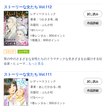
ストーリーな女たち Vol.112
レディースコミック
試し読み
著者：つかさき有...他
作品詳細
出版社：ぶんか社
181ページ
1巻レンタル：300ポイント
1巻購入：600ポイント
マンガ｜巻
世の中のさまざまな女性たちのドラマチックな生きざまをお届けする社
会派＜ヒューマ…
もっと見る
ストーリーな女たち Vol.111
レディースコミック
試し読み
著者：あしだかおる...他
作品詳細
出版社：ぶんか社
173ページ
1巻レンタル：300ポイント