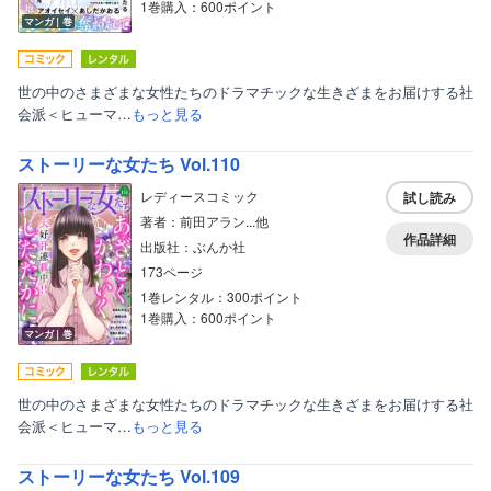
1巻購入：600ポイント
マンガ｜巻
世の中のさまざまな女性たちのドラマチックな生きざまをお届けする社
会派＜ヒューマ…
もっと見る
ストーリーな女たち Vol.110
レディースコミック
試し読み
著者：前田アラン...他
作品詳細
出版社：ぶんか社
173ページ
1巻レンタル：300ポイント
1巻購入：600ポイント
マンガ｜巻
ボーイズラブ
ティーンズラブ
世の中のさまざまな女性たちのドラマチックな生きざまをお届けする社
会派＜ヒューマ…
もっと見る
美女・美少女
女性写真集
ストーリーな女たち Vol.109