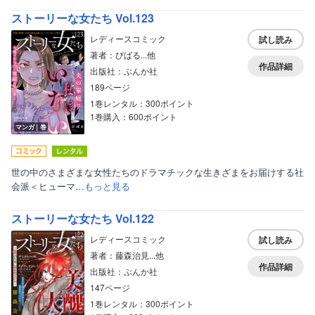
ストーリーな女たち Vol.123
レディースコミック
試し読み
著者：びばる...他
作品詳細
出版社：ぶんか社
189ページ
1巻レンタル：300ポイント
1巻購入：600ポイント
マンガ｜巻
世の中のさまざまな女性たちのドラマチックな生きざまをお届けする社
会派＜ヒューマ…
もっと見る
ストーリーな女たち Vol.122
レディースコミック
試し読み
著者：藤森治見...他
作品詳細
出版社：ぶんか社
147ページ
1巻レンタル：300ポイント