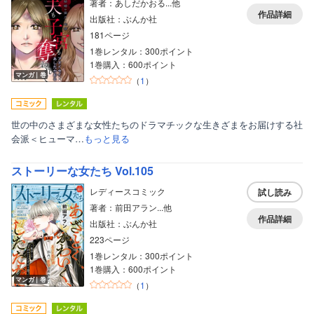
著者：あしだかおる...他
作品詳細
出版社：ぶんか社
181ページ
1巻レンタル：300ポイント
1巻購入：600ポイント
マンガ｜巻
（
1
）
世の中のさまざまな女性たちのドラマチックな生きざまをお届けする社
会派＜ヒューマ…
もっと見る
ストーリーな女たち Vol.105
レディースコミック
試し読み
著者：前田アラン...他
作品詳細
出版社：ぶんか社
223ページ
1巻レンタル：300ポイント
1巻購入：600ポイント
マンガ｜巻
（
1
）