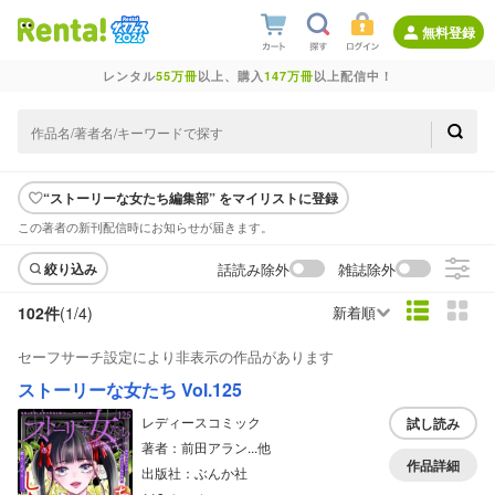
無料登録
レンタル
55万冊
以上、購入
147万冊
以上配信中！
“ストーリーな女たち編集部” をマイリストに登録
この著者の新刊配信時にお知らせが届きます。
話読み除外
雑誌除外
絞り込み
102件
(1/
4
)
新着順
セーフサーチ設定により非表示の作品があります
ストーリーな女たち Vol.125
レディースコミック
試し読み
著者：前田アラン...他
作品詳細
出版社：ぶんか社