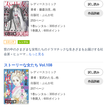
レディースコミック
試し読み
著者：藤森治見...他
作品詳細
出版社：ぶんか社
253ページ
1巻レンタル：300ポイント
1巻購入：600ポイント
マンガ｜巻
世の中のさまざまな女性たちのドラマチックな生きざまをお届けする社
会派＜ヒューマ…
もっと見る
ストーリーな女たち Vol.108
レディースコミック
試し読み
著者：安武わたる...他
作品詳細
出版社：ぶんか社
207ページ
1巻レンタル：300ポイント
1巻購入：600ポイント
マンガ｜巻