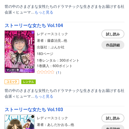
世の中のさまざまな女性たちのドラマチックな生きざまをお届けする社
会派＜ヒューマ…
もっと見る
ストーリーな女たち Vol.104
レディースコミック
試し読み
著者：藤森治見...他
作品詳細
出版社：ぶんか社
183ページ
1巻レンタル：300ポイント
1巻購入：600ポイント
マンガ｜巻
（
1
）
世の中のさまざまな女性たちのドラマチックな生きざまをお届けする社
会派＜ヒューマ…
もっと見る
ストーリーな女たち Vol.103
レディースコミック
試し読み
著者：あしだかおる...他