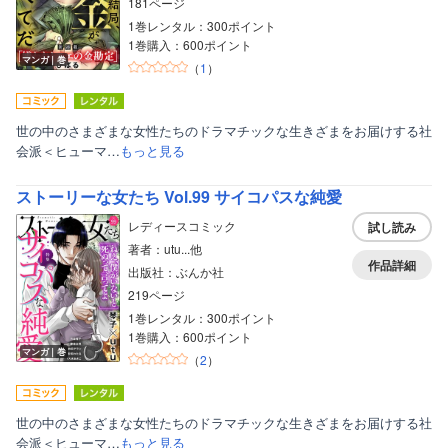
181ページ
1巻レンタル：300ポイント
1巻購入：600ポイント
マンガ｜巻
（
1
）
世の中のさまざまな女性たちのドラマチックな生きざまをお届けする社
会派＜ヒューマ…
もっと見る
ストーリーな女たち Vol.99 サイコパスな純愛
レディースコミック
試し読み
著者：utu...他
作品詳細
出版社：ぶんか社
219ページ
1巻レンタル：300ポイント
1巻購入：600ポイント
マンガ｜巻
（
2
）
世の中のさまざまな女性たちのドラマチックな生きざまをお届けする社
会派＜ヒューマ…
もっと見る