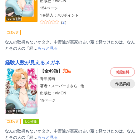
出版社：viviON
154ページ
1巻購入：700ポイント
マンガ｜巻
（
2
）
なんの取柄もないオタク、中野通が実家の古い蔵で見つけたのは、なん
とその人の「経…
もっと見る
経験人数が見えるメガネ
【全49話】
完結
3話
無料
青年漫画
作品詳細
著者：スーパーまさら...他
出版社：viviON
19ページ
マンガ｜話
なんの取柄もないオタク、中野通が実家の古い蔵で見つけたのは、なん
とその人の「経…
もっと見る