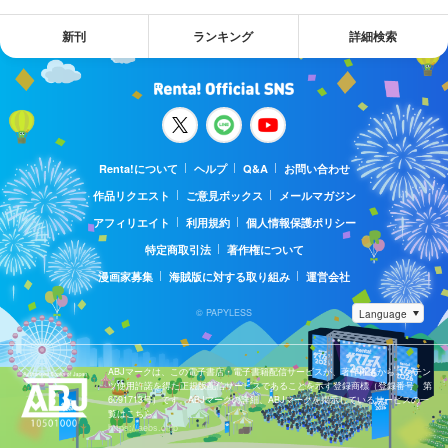
新刊
ランキング
詳細検索
Renta!について
ヘルプ
Q&A
お問い合わせ
作品リクエスト
ご意見ボックス
メールマガジン
アフィリエイト
利用規約
個人情報保護ポリシー
特定商取引法
著作権について
漫画家募集
海賊版に対する取り組み
運営会社
© PAPYLESS
ABJマークは、この電子書店・電子書籍配信サービスが、著作権者からコンテン
ツ使用許諾を得た正規版配信サービスであることを示す登録商標（登録番号 第
6091713号）です。ABJマークの詳細、ABJマークを掲示しているサービスの一
覧はこちら。
https://aebs.or.jp