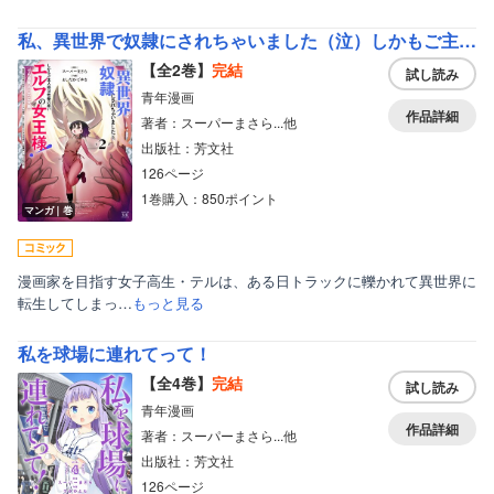
私、異世界で奴隷にされちゃいました（泣）しかもご主人様は性格の悪いエルフの女王様！（でも超美人←ここ大事）無能すぎて罵られまくるけど同僚のオークが癒やし系だし里のエルフは可愛いし結構楽しんでる私です。
【全2巻】
完結
試し読み
青年漫画
作品詳細
著者：スーパーまさら...他
出版社：芳文社
126ページ
ボーイズラブ
1巻購入：850ポイント
マンガ｜巻
ティーンズラブ
美女・美少女
漫画家を目指す女子高生・テルは、ある日トラックに轢かれて異世界に
転生してしまっ…
もっと見る
女性写真集
私を球場に連れてって！
【全4巻】
完結
試し読み
青年漫画
作品詳細
著者：スーパーまさら...他
出版社：芳文社
126ページ