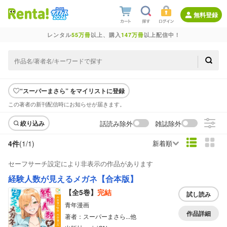
無料登録
レンタル
55万冊
以上、購入
147万冊
以上配信中！
“スーパーまさら” をマイリストに登録
この著者の新刊配信時にお知らせが届きます。
話読み除外
雑誌除外
絞り込み
4件
(1/
1
)
新着順
セーフサーチ設定により非表示の作品があります
経験人数が見えるメガネ【合本版】
【全5巻】
完結
試し読み
青年漫画
作品詳細
著者：スーパーまさら...他