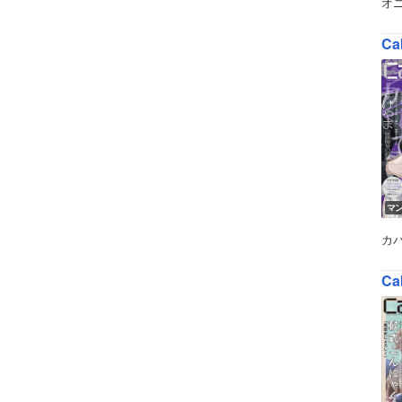
オ
Ca
マ
カ
Ca