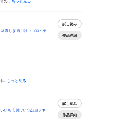
高の…
もっと見る
試し読み
目
柊真しぎ
市川けい
ゴロイチ
作品詳細
師…
もっと見る
試し読み
ちいいち
市川けい
渋江ヨフネ
作品詳細