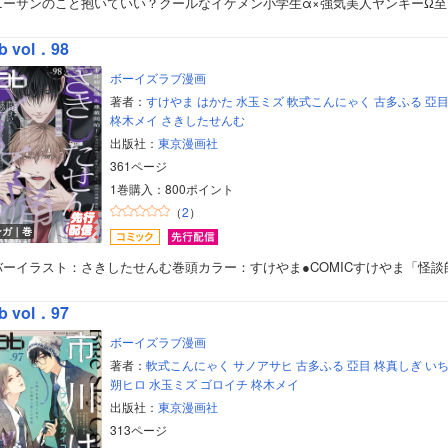
ニーサンのこと抱いていい？クールなイケメン小学生α×強気美人ヤンキーΩ至
美女・美少女
b vol．98
女性写真集
ボーイズラブ漫画
著者：
すけやま
はかた
水玉ミズ
軟式こんにゃく
古多ふる
亞
柊木メイ
さきしたせんむ
出版社：
東京漫画社
361ページ
1巻購入：800ポイント
（
2
）
ンガ｜巻
バーイラスト：さきしたせんむ巻頭カラー：すけやま●COMICすけやま「怪談
b vol．97
ボーイズラブ漫画
著者：
軟式こんにゃく
サノアサヒ
古多ふる
亞目
柊真しぎ
い
朔ヒロ
水玉ミズ
ゴロイチ
柊木メイ
出版社：
東京漫画社
313ページ