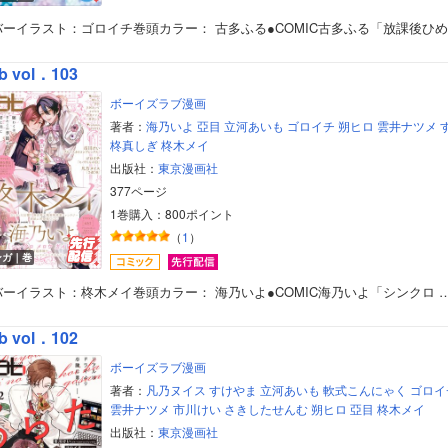
バーイラスト：ゴロイチ巻頭カラー： 古多ふる●COMIC古多ふる「放課後ひ
b vol．103
ボーイズラブ漫画
著者：
海乃いよ
亞目
立河あいも
ゴロイチ
朔ヒロ
雲井ナツメ
柊真しぎ
柊木メイ
出版社：
東京漫画社
377ページ
1巻購入：800ポイント
（
1
）
ンガ｜巻
バーイラスト：柊木メイ巻頭カラー： 海乃いよ●COMIC海乃いよ「シンクロ 
b vol．102
ボーイズラブ漫画
著者：
凡乃ヌイス
すけやま
立河あいも
軟式こんにゃく
ゴロイ
雲井ナツメ
市川けい
さきしたせんむ
朔ヒロ
亞目
柊木メイ
出版社：
東京漫画社