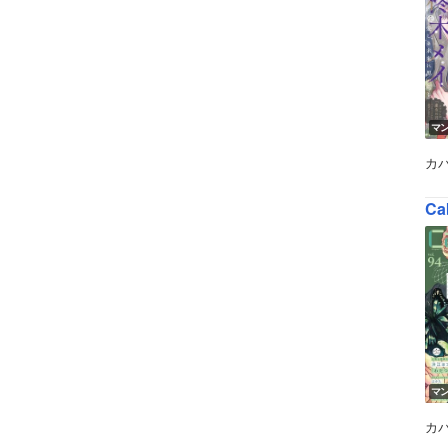
マ
カ
Ca
マ
カ