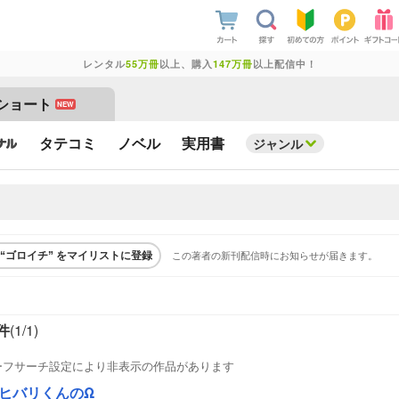
レンタル
55万冊
以上、購入
147万冊
以上配信中！
ショート
NEW
タテコミ
ノベル
実用書
ジャンル
この著者の新刊配信時にお知らせが届きます。
“ゴロイチ” をマイリストに登録
件
(1/
1
)
ーフサーチ設定により非表示の作品があります
ヒバリくんのΩ