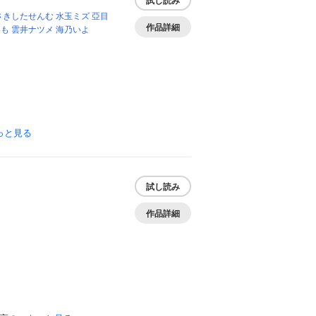
試し読み
さきしたせんむ
水玉ミズ
亞目
作品詳細
いも
雲井ナツメ
海乃いよ
っと見る
試し読み
作品詳細