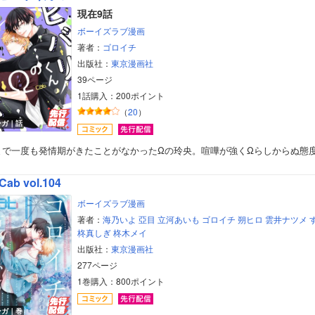
現在9話
ボーイズラブ漫画
著者：
ゴロイチ
出版社：
東京漫画社
39ページ
1話購入：200ポイント
（
20
）
ンガ｜話
まで一度も発情期がきたことがなかったΩの玲央。喧嘩が強くΩらしからぬ態
Cab vol.104
ボーイズラブ漫画
著者：
海乃いよ
亞目
立河あいも
ゴロイチ
朔ヒロ
雲井ナツメ
柊真しぎ
柊木メイ
出版社：
東京漫画社
277ページ
1巻購入：800ポイント
ンガ｜巻