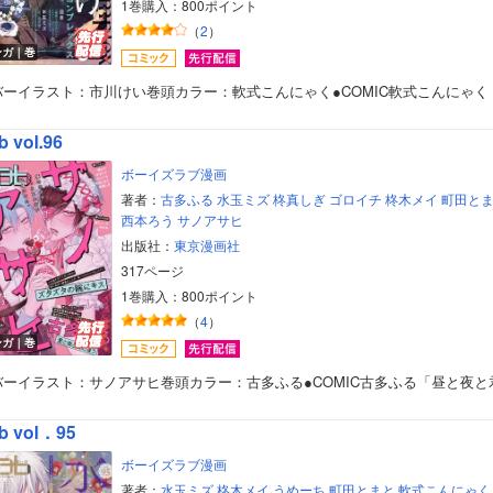
1巻購入：800ポイント
（
2
）
ンガ｜巻
バーイラスト：市川けい巻頭カラー：軟式こんにゃく●COMIC軟式こんにゃく
b vol.96
ボーイズラブ漫画
著者：
古多ふる
水玉ミズ
柊真しぎ
ゴロイチ
柊木メイ
町田と
西本ろう
サノアサヒ
出版社：
東京漫画社
317ページ
1巻購入：800ポイント
（
4
）
ンガ｜巻
バーイラスト：サノアサヒ巻頭カラー：古多ふる●COMIC古多ふる「昼と夜と
b vol．95
ボーイズラブ漫画
著者：
水玉ミズ
柊木メイ
うめーち
町田とまと
軟式こんにゃく