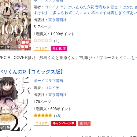
著者：
ゴロイチ
市川けい
あらた六花
音海ちさ
朔ヒロ
はかた
すけやま
古多ふる
軟式こんにゃく
柊木メイ
柊真しぎ
立河あ
出版社：
東京漫画社
517ページ
1巻購入：1,000ポイント
（
1
）
ンガ｜巻
PECIAL COVER腰乃「鮫島くんと笹原くん」市川けい「ブルースカイコ…
も
バリくんのΩ【コミックス版】
ボーイズラブ漫画
著者：
ゴロイチ
出版社：
東京漫画社
178ページ
1巻購入：608ポイント
ボーイズラブ
（
48
）
ンガ｜巻
ティーンズラブ