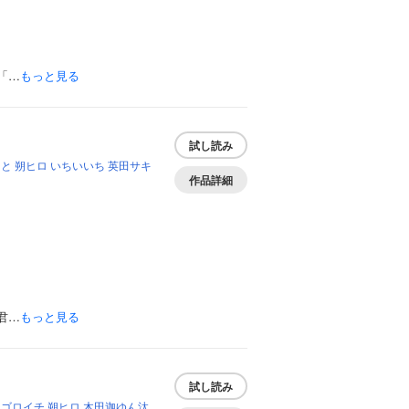
「…
もっと見る
試し読み
まと
朔ヒロ
いちいいち
英田サキ
作品詳細
君…
もっと見る
試し読み
ゴロイチ
朔ヒロ
木田迦ゆん汰