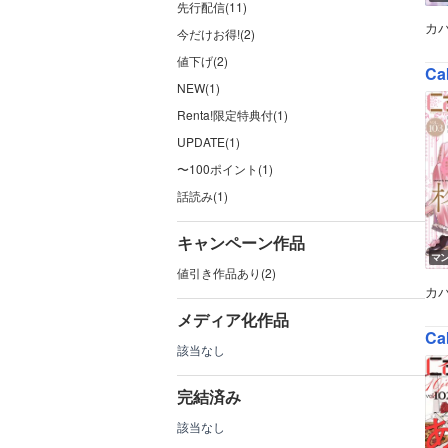
先行配信(11)
カ
今だけお得!(2)
値下げ(2)
Ca
NEW(1)
Renta!限定特典付(1)
UPDATE(1)
〜100ポイント(1)
話読み(1)
キャンペーン作品
マ
値引き作品あり(2)
カ
メディア化作品
Ca
該当なし
完結済み
該当なし