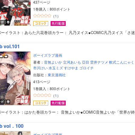
437ページ
1巻購入：800ポイント
（
1
）
ンガ｜巻
バーイラスト：あらた六花巻頭カラー： 凡乃ヌイス●COMIC凡乃ヌイス「さ
b vol.101
ボーイズラブ漫画
著者：
音無よいか
立河あいも
亞目
雲井ナツメ
軟式こんにゃく
市川けい
水玉ミズ
すけやま
ゴロイチ
出版社：
東京漫画社
413ページ
1巻購入：800ポイント
（
1
）
ンガ｜巻
バーイラスト：はかた巻頭カラー： 音無よいか●COMIC音無よいか「世界が
b vol．100
ボーイズラブ漫画