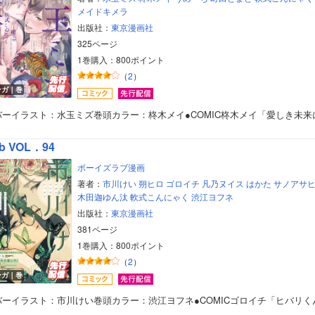
メイドキメラ
出版社：
東京漫画社
325ページ
1巻購入：800ポイント
（
2
）
ンガ｜巻
バーイラスト：水玉ミズ巻頭カラー：柊木メイ●COMIC柊木メイ「愛しき未来
b VOL．94
ボーイズラブ漫画
著者：
市川けい
朔ヒロ
ゴロイチ
凡乃ヌイス
はかた
サノアサ
木田迦ゆん汰
軟式こんにゃく
渋江ヨフネ
出版社：
東京漫画社
381ページ
1巻購入：800ポイント
（
2
）
ンガ｜巻
バーイラスト：市川けい巻頭カラー：渋江ヨフネ●COMICゴロイチ「ヒバリく