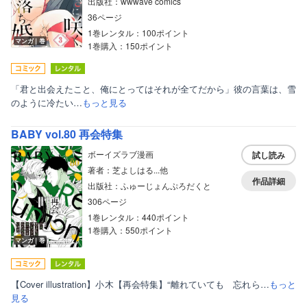
出版社：wwwave comics
36ページ
1巻レンタル：100ポイント
マンガ｜巻
1巻購入：150ポイント
「君と出会えたこと、俺にとってはそれが全てだから」彼の言葉は、雪
のように冷たい…
もっと見る
BABY vol.80 再会特集
ボーイズラブ漫画
試し読み
著者：芝よしはる...他
作品詳細
出版社：ふゅーじょんぷろだくと
306ページ
1巻レンタル：440ポイント
1巻購入：550ポイント
マンガ｜巻
【Cover illustration】小木【再会特集】“離れていても 忘れら…
もっと
見る