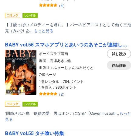
（
4
）
【甘酸っぱいメロディーを君に。】バーのピアニストとして働く三池
亮（みいけ あ…
もっと見る
BABY vol.56 スマホアプリとあいつのあそこが連結してしまったんだが！？特集
ボーイズラブ漫画
試し読み
著者：高津あき...他
作品詳細
出版社：ふゅーじょんぷろだくと
740ページ
1巻レンタル：784ポイント
1巻購入：980ポイント
マンガ｜巻
（
2
）
“閉鎖された島 倒錯の愛 男はオンナになる”【Cover illustrati…
もっと
見る
BABY vol.55 タチ喰い特集