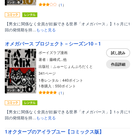
マンガ｜巻
（
1
）
【男女に関係なく全員が妊娠できる世界「オメガバース」】1ヶ月に1
回の発情期を持…
もっと見る
オメガバース プロジェクト－シーズン10－1
ボーイズラブ漫画
試し読み
著者：藤峰式...他
作品詳細
出版社：ふゅーじょんぷろだくと
341ページ
1巻レンタル：440ポイント
1巻購入：550ポイント
マンガ｜巻
（
1
）
【男女に関係なく全員が妊娠できる世界「オメガバース」】1ヶ月に1
回の発情期を持…
もっと見る
1オクターブのアイラブユー【コミックス版】