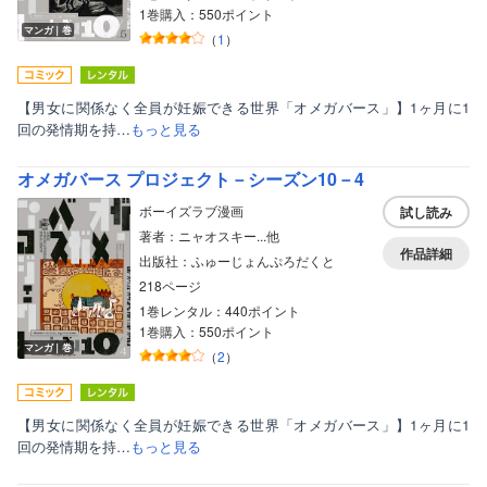
1巻購入：550ポイント
マンガ｜巻
（
1
）
【男女に関係なく全員が妊娠できる世界「オメガバース」】1ヶ月に1
回の発情期を持…
もっと見る
オメガバース プロジェクト－シーズン10－4
ボーイズラブ漫画
試し読み
著者：ニャオスキー...他
作品詳細
出版社：ふゅーじょんぷろだくと
218ページ
1巻レンタル：440ポイント
1巻購入：550ポイント
マンガ｜巻
（
2
）
【男女に関係なく全員が妊娠できる世界「オメガバース」】1ヶ月に1
回の発情期を持…
もっと見る
ボーイズラブ