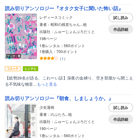
読み切りアンソロジー『オタク女子に聞いた怖い話』
レディースコミック
試し読み
著者：昭和の残党ちゃん...他
作品詳細
出版社：ふゅーじょんぷろだくと
198ページ
1巻レンタル：560ポイント
1巻購入：700ポイント
マンガ｜巻
（
1
）
【総勢29名が語る、こわーい話】深夜の金縛り、空き部屋から聞こえ
る不気味な物音…
もっと見る
読み切りアンソロジー『朝食、しましょうか。』
少女漫画
試し読み
著者：のぶたろ...他
作品詳細
出版社：ふゅーじょんぷろだくと
190ページ
1巻レンタル：560ポイント