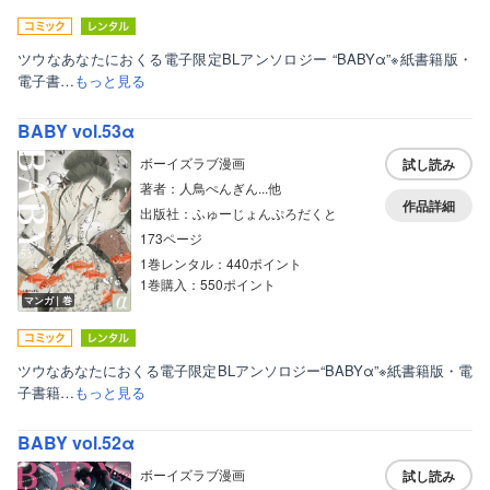
ツウなあなたにおくる電子限定BLアンソロジー “BABYα”※紙書籍版・
電子書…
もっと見る
BABY vol.53α
ボーイズラブ漫画
試し読み
著者：人鳥ぺんぎん...他
作品詳細
出版社：ふゅーじょんぷろだくと
173ページ
1巻レンタル：440ポイント
1巻購入：550ポイント
マンガ｜巻
ツウなあなたにおくる電子限定BLアンソロジー“BABYα”※紙書籍版・電
子書籍…
もっと見る
BABY vol.52α
ボーイズラブ漫画
試し読み