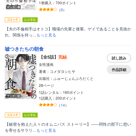
1巻購入：700ポイント
マンガ｜巻
（
9
）
【夫の不倫相手はオトコ】職場の先輩と後輩。ゲイであることを見抜か
れ、関係を持っ…
もっと見る
嘘つきたちの朝食
【全5話】
完結
試し読み
女性漫画
作品詳細
著者：コメダヨシヒサ
出版社：ふゅーじょんぷろだくと
28ページ
1話レンタル：160ポイント
マンガ｜話
1話購入：200ポイント
（
14
）
【秘密を抱えた人々のオムニバス ストーリー】――同性の部下に想い
を寄せるサラリ…
もっと見る