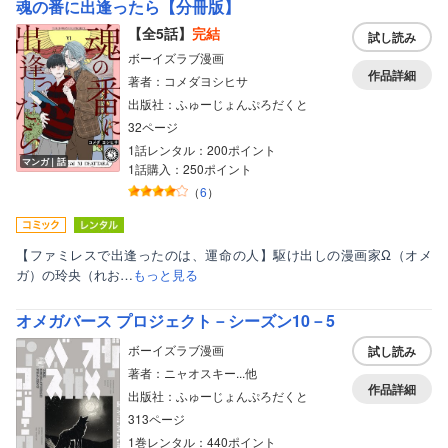
魂の番に出逢ったら【分冊版】
【全5話】
完結
試し読み
ボーイズラブ漫画
作品詳細
著者：コメダヨシヒサ
出版社：ふゅーじょんぷろだくと
32ページ
1話レンタル：200ポイント
マンガ｜話
1話購入：250ポイント
（
6
）
【ファミレスで出逢ったのは、運命の人】駆け出しの漫画家Ω（オメ
ガ）の玲央（れお…
もっと見る
オメガバース プロジェクト－シーズン10－5
ボーイズラブ漫画
試し読み
著者：ニャオスキー...他
作品詳細
出版社：ふゅーじょんぷろだくと
313ページ
1巻レンタル：440ポイント