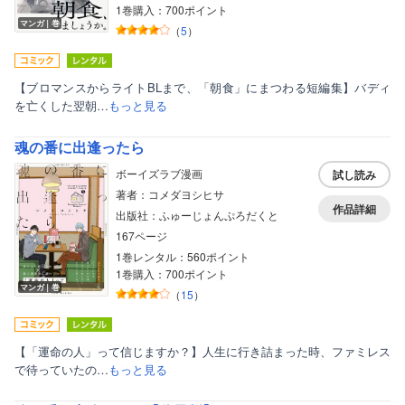
1巻購入：700ポイント
マンガ｜巻
（
5
）
【ブロマンスからライトBLまで、「朝食」にまつわる短編集】バディ
を亡くした翌朝…
もっと見る
魂の番に出逢ったら
ボーイズラブ漫画
試し読み
著者：コメダヨシヒサ
作品詳細
出版社：ふゅーじょんぷろだくと
167ページ
1巻レンタル：560ポイント
1巻購入：700ポイント
マンガ｜巻
（
15
）
【「運命の人」って信じますか？】人生に行き詰まった時、ファミレス
で待っていたの…
もっと見る