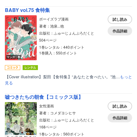
BABY vol.75 食特集
ボーイズラブ漫画
試し読み
著者：池泉...他
作品詳細
出版社：ふゅーじょんぷろだくと
504ページ
1巻レンタル：440ポイント
1巻購入：550ポイント
マンガ｜巻
【Cover illustration】梨田【食特集】“あなたと食べたい。”池…
もっと
見る
嘘つきたちの朝食【コミックス版】
女性漫画
試し読み
著者：コメダヨシヒサ
作品詳細
出版社：ふゅーじょんぷろだくと
168ページ
1巻レンタル：560ポイント