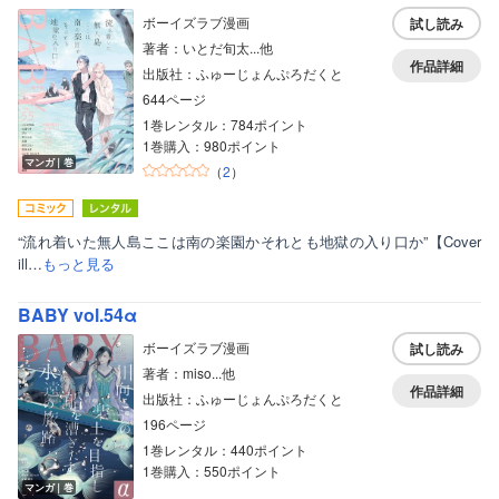
ボーイズラブ漫画
試し読み
著者：いとだ旬太...他
作品詳細
出版社：ふゅーじょんぷろだくと
644ページ
1巻レンタル：784ポイント
1巻購入：980ポイント
マンガ｜巻
（
2
）
“流れ着いた無人島ここは南の楽園かそれとも地獄の入り口か”【Cover
ill…
もっと見る
BABY vol.54α
ボーイズラブ漫画
試し読み
著者：miso...他
作品詳細
出版社：ふゅーじょんぷろだくと
196ページ
1巻レンタル：440ポイント
1巻購入：550ポイント
マンガ｜巻