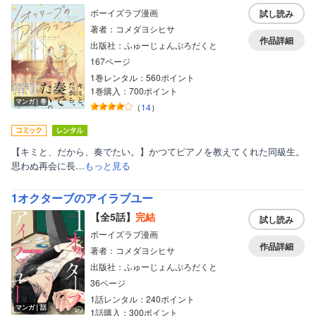
ボーイズラブ漫画
試し読み
著者：コメダヨシヒサ
作品詳細
出版社：ふゅーじょんぷろだくと
167ページ
1巻レンタル：560ポイント
1巻購入：700ポイント
マンガ｜巻
（
14
）
【キミと、だから、奏でたい。】かつてピアノを教えてくれた同級生。
思わぬ再会に長…
もっと見る
1オクターブのアイラブユー
【全5話】
完結
試し読み
ボーイズラブ漫画
作品詳細
著者：コメダヨシヒサ
出版社：ふゅーじょんぷろだくと
36ページ
1話レンタル：240ポイント
マンガ｜話
1話購入：300ポイント