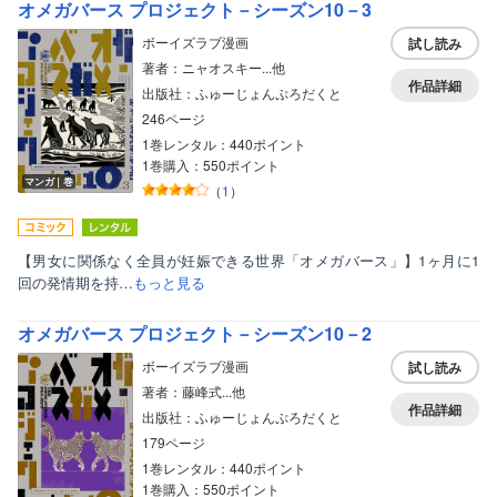
オメガバース プロジェクト－シーズン10－3
ティーンズラブ
ボーイズラブ漫画
試し読み
美女・美少女
著者：ニャオスキー...他
作品詳細
出版社：ふゅーじょんぷろだくと
女性写真集
246ページ
1巻レンタル：440ポイント
1巻購入：550ポイント
マンガ｜巻
（
1
）
【男女に関係なく全員が妊娠できる世界「オメガバース」】1ヶ月に1
回の発情期を持…
もっと見る
オメガバース プロジェクト－シーズン10－2
ボーイズラブ漫画
試し読み
著者：藤峰式...他
作品詳細
出版社：ふゅーじょんぷろだくと
179ページ
1巻レンタル：440ポイント
1巻購入：550ポイント