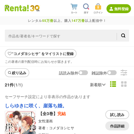
無料登録
レンタル
55万冊
以上、購入
147万冊
以上配信中！
“コメダヨシヒサ” をマイリストに登録
この著者の新刊配信時にお知らせが届きます。
話読み除外
雑誌除外
絞り込み
21件
(1/
1
)
新着順
セーフサーチ設定により非表示の作品があります
しらゆきに咲く、崖落ち婚。
【全3巻】
完結
試し読み
女性漫画
作品詳細
著者：コメダヨシヒサ