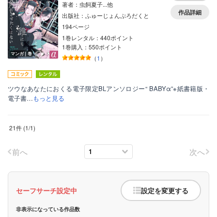
著者：虫飼夏子...他
作品詳細
出版社：ふゅーじょんぷろだくと
194ページ
1巻レンタル：440ポイント
1巻購入：550ポイント
マンガ｜巻
（
1
）
ツウなあなたにおくる電子限定BLアンソロジー“ BABYα”※紙書籍版・
電子書…
もっと見る
21件
(
1
/
1
)
前へ
次へ
セーフサーチ設定中
設定を変更する
非表示になっている作品数