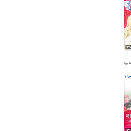
マ
毎
ハー
マ