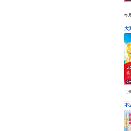
毎
大
タ
【
不