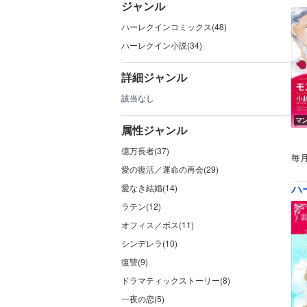
ジャンル
ハーレクインコミックス(48)
ハーレクイン小説(34)
詳細ジャンル
該当なし
マ
属性ジャンル
億万長者(37)
毎
愛の復活／運命の再会(29)
ハー
愛なき結婚(14)
ラテン(12)
オフィス／ボス(11)
シンデレラ(10)
復讐(9)
ドラマティックストーリー(8)
一夜の恋(5)