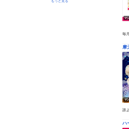
もっと見る
マ
毎
摩
マ
誰
ハー