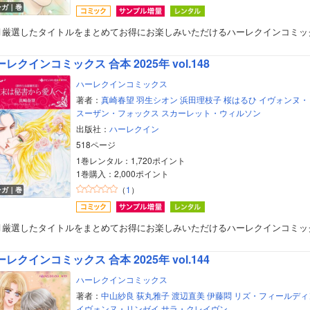
ンガ｜巻
月厳選したタイトルをまとめてお得にお楽しみいただけるハーレクインコミッ
レクインコミックス 合本 2025年 vol.148
ハーレクインコミックス
著者：
真崎春望
羽生シオン
浜田理枝子
桜はるひ
イヴォンヌ・
スーザン・フォックス
スカーレット・ウィルソン
出版社：
ハーレクイン
518ページ
1巻レンタル：1,720ポイント
1巻購入：2,000ポイント
（
1
）
ンガ｜巻
月厳選したタイトルをまとめてお得にお楽しみいただけるハーレクインコミッ
レクインコミックス 合本 2025年 vol.144
ハーレクインコミックス
著者：
中山紗良
荻丸雅子
渡辺直美
伊藤悶
リズ・フィールディ
イヴォンヌ・リンゼイ
サラ・クレイヴン