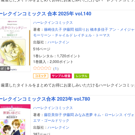
レクインコミックス 合本 2025年 vol.140
ハーレクインコミックス
著者：
篠崎佳久子
伊藤悶
福田りお
橋本多佳子
アン・メイジャ
モーリーン・チャイルド
レイチェル・トーマス
出版社：
ハーレクイン
516ページ
1巻レンタル：1,720ポイント
1巻購入：2,000ポイント
（
1
）
ンガ｜巻
月厳選したタイトルをまとめてお得にお楽しみいただけるハーレクインコミッ
ーレクインコミックス合本 2023年 vol.780
ハーレクインコミックス
ボーイズラブ
著者：
藤臣美弥子
伊藤悶
みなみ恵夢
キム・ローレンス
イヴォ
エマ・ゴールドリック
ティーンズラブ
出版社：
ハーレクイン
387ページ