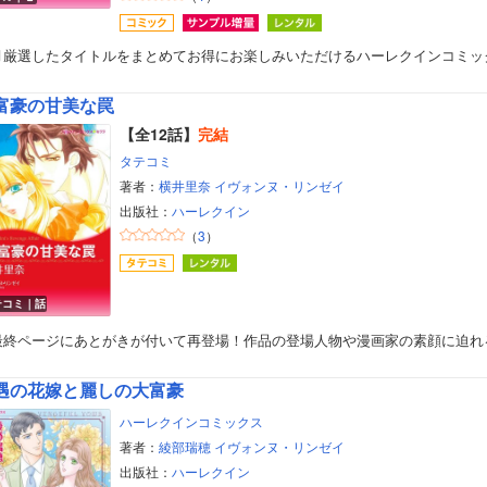
月厳選したタイトルをまとめてお得にお楽しみいただけるハーレクインコミッ
富豪の甘美な罠
【全12話】
完結
タテコミ
著者：
横井里奈
イヴォンヌ・リンゼイ
出版社：
ハーレクイン
（
3
）
テコミ｜話
最終ページにあとがきが付いて再登場！作品の登場人物や漫画家の素顔に迫れ
遇の花嫁と麗しの大富豪
ハーレクインコミックス
著者：
綾部瑞穂
イヴォンヌ・リンゼイ
出版社：
ハーレクイン