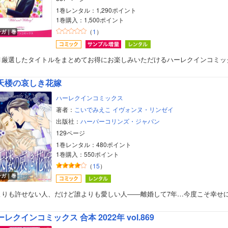
美女・美少女
1巻レンタル：1,290ポイント
1巻購入：1,500ポイント
女性写真集
（
1
）
ンガ｜巻
月厳選したタイトルをまとめてお得にお楽しみいただけるハーレクインコミッ
天楼の哀しき花嫁
ハーレクインコミックス
著者：
こいでみえこ
イヴォンヌ・リンゼイ
出版社：
ハーパーコリンズ・ジャパン
129ページ
1巻レンタル：480ポイント
1巻購入：550ポイント
（
15
）
ンガ｜巻
よりも許せない人、だけど誰よりも愛しい人――離婚して7年…今度こそ幸せ
レクインコミックス 合本 2022年 vol.869