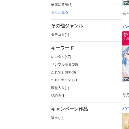
マ
華麗に変身(4)
もっと見る
毎
その他ジャンル
ハー
タテコミ(1)
キーワード
レンタル(47)
サンプル増量(38)
だれでも無料(8)
マ
〜100ポイント(1)
殿堂入り(1)
毎
話読み(1)
ハー
キャンペーン作品
該当なし