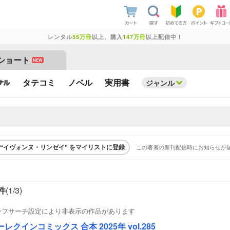
レンタル
55万冊
以上、購入
147万冊
以上配信中！
ショート
NEW
タテコミ
ノベル
実用書
ジャンル
この著者の新刊配信時にお知らせが
“イヴォンヌ・リンゼイ” をマイリストに登録
件
(1/
3
)
ーフサーチ設定により非表示の作品があります
レクインコミックス 合本 2025年 vol.285