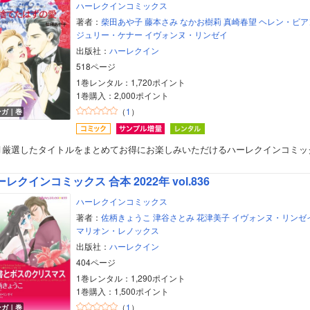
ハーレクインコミックス
著者：
柴田あや子
藤本さみ
なかお樹莉
真崎春望
ヘレン・ビア
ジュリー・ケナー
イヴォンヌ・リンゼイ
出版社：
ハーレクイン
518ページ
1巻レンタル：1,720ポイント
1巻購入：2,000ポイント
（
1
）
ンガ｜巻
月厳選したタイトルをまとめてお得にお楽しみいただけるハーレクインコミッ
レクインコミックス 合本 2022年 vol.836
ハーレクインコミックス
著者：
佐柄きょうこ
津谷さとみ
花津美子
イヴォンヌ・リンゼ
マリオン・レノックス
出版社：
ハーレクイン
404ページ
1巻レンタル：1,290ポイント
1巻購入：1,500ポイント
（
1
）
ンガ｜巻