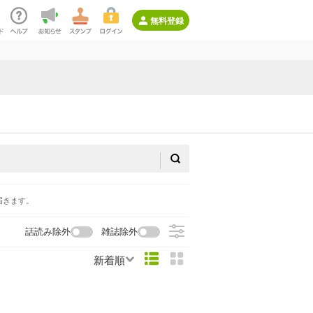
無料登録
届きます。
話読み除外
雑誌除外
新着順