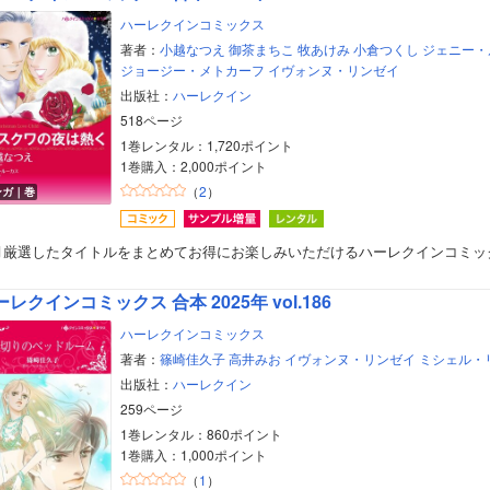
ハーレクインコミックス
著者：
小越なつえ
御茶まちこ
牧あけみ
小倉つくし
ジェニー・
ジョージー・メトカーフ
イヴォンヌ・リンゼイ
出版社：
ハーレクイン
518ページ
1巻レンタル：1,720ポイント
1巻購入：2,000ポイント
（
2
）
ンガ｜巻
月厳選したタイトルをまとめてお得にお楽しみいただけるハーレクインコミッ
レクインコミックス 合本 2025年 vol.186
ハーレクインコミックス
著者：
篠崎佳久子
高井みお
イヴォンヌ・リンゼイ
ミシェル・
出版社：
ハーレクイン
259ページ
1巻レンタル：860ポイント
1巻購入：1,000ポイント
（
1
）