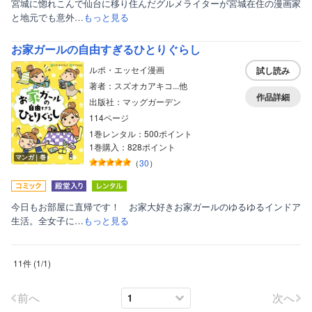
宮城に惚れこんで仙台に移り住んだグルメライターが宮城在住の漫画家
と地元でも意外…
もっと見る
お家ガールの自由すぎるひとりぐらし
ルポ・エッセイ漫画
試し読み
著者：スズオカアキコ...他
作品詳細
出版社：マッグガーデン
114ページ
1巻レンタル：500ポイント
1巻購入：828ポイント
マンガ｜巻
（
30
）
今日もお部屋に直帰です！ お家大好きお家ガールのゆるゆるインドア
生活。全女子に…
もっと見る
11件
(
1
/
1
)
前へ
次へ