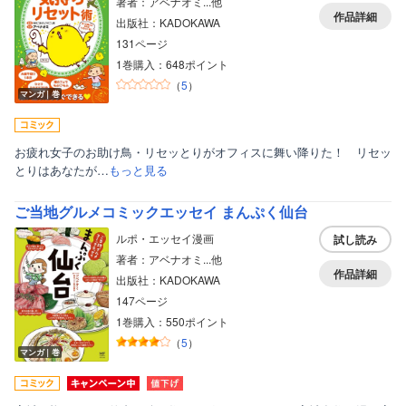
著者：アベナオミ...他
作品詳細
出版社：KADOKAWA
131ページ
1巻購入：648ポイント
（
5
）
マンガ｜巻
お疲れ女子のお助け鳥・リセッとりがオフィスに舞い降りた！ リセッ
とりはあなたが…
もっと見る
ご当地グルメコミックエッセイ まんぷく仙台
ルポ・エッセイ漫画
試し読み
著者：アベナオミ...他
作品詳細
出版社：KADOKAWA
147ページ
1巻購入：550ポイント
（
5
）
マンガ｜巻