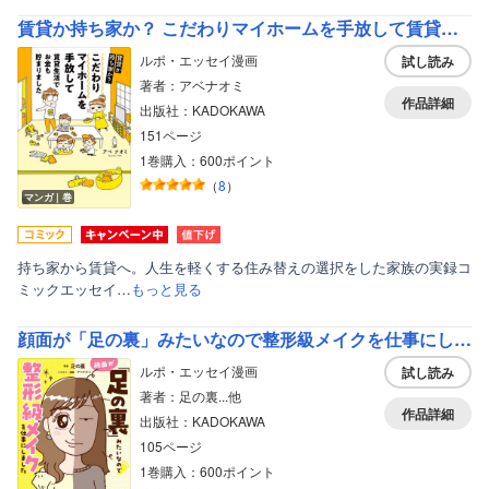
賃貸か持ち家か？ こだわりマイホームを手放して賃貸生活でお金も貯まりました
ルポ・エッセイ漫画
試し読み
著者：アベナオミ
作品詳細
出版社：KADOKAWA
151ページ
1巻購入：600ポイント
（
8
）
マンガ｜巻
持ち家から賃貸へ。人生を軽くする住み替えの選択をした家族の実録コ
ミックエッセイ…
もっと見る
顔面が「足の裏」みたいなので整形級メイクを仕事にしました
ルポ・エッセイ漫画
試し読み
著者：足の裏...他
作品詳細
出版社：KADOKAWA
105ページ
1巻購入：600ポイント