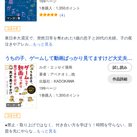
169ページ
1巻購入：1,350ポイント
（
4
）
マンガ｜巻
東日本大震災で、突然日常を奪われた1歳の息子と20代の夫婦。子の夜
泣きやアレル…
もっと見る
うちの子、ゲームして動画ばっかり見てますけど大丈夫ですか！？
ルポ・エッセイ漫画
試し読み
著者：アベナオミ...他
作品詳細
出版社：KADOKAWA
199ページ
1巻購入：1,300ポイント
マンガ｜巻
●禁止・取り上げではなく、付き合い方を学ぼう！時間を守らない、宿
題を先にやらな…
もっと見る