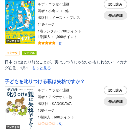
ルポ・エッセイ漫画
試し読み
著者：小倉マコ...他
作品詳細
出版社：イースト・プレス
148ページ
1巻レンタル：700ポイント
1巻購入：1,000ポイント
マンガ｜巻
（
8
）
日本では当たり前なことが、実はふつうじゃないかもしれない！？カナ
ダ在住、1男1…
もっと見る
ボーイズラブ
子どもを叱りつける親は失格ですか？
ティーンズラブ
ルポ・エッセイ漫画
試し読み
著者：アベナオミ...他
美女・美少女
作品詳細
出版社：KADOKAWA
女性写真集
168ページ
1巻購入：600ポイント
（
5
）
マンガ｜巻