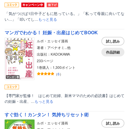
「気がつけば1日中子どもに怒っている。」「私って母親に向いてな
い…」「叩いてし…
もっと見る
マンガでわかる！ 妊娠・出産はじめてBOOK
ルポ・エッセイ漫画
試し読み
著者：アベナオミ...他
作品詳細
出版社：KADOKAWA
233ページ
1巻購入：1,300ポイント
（
6
）
マンガ｜巻
【専門家が監修！ はじめて妊婦、新米ママのための必読書】はじめて
の妊娠・出産、…
もっと見る
すぐ効く！カンタン！ 気持ちリセット術
ルポ・エッセイ漫画
試し読み