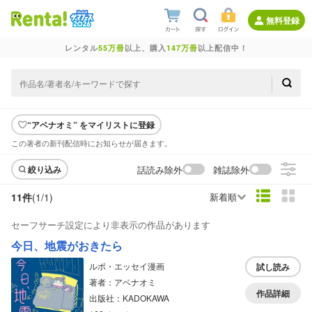
無料登録
レンタル
55万冊
以上、購入
147万冊
以上配信中！
“アベナオミ” をマイリストに登録
この著者の新刊配信時にお知らせが届きます。
話読み除外
雑誌除外
絞り込み
11件
(1/
1
)
新着順
セーフサーチ設定により非表示の作品があります
今日、地震がおきたら
ルポ・エッセイ漫画
試し読み
著者：アベナオミ
作品詳細
出版社：KADOKAWA