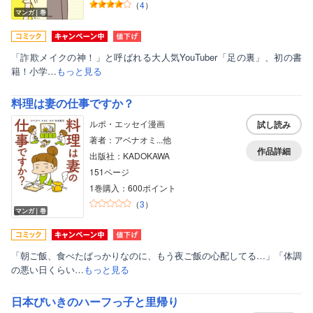
（
4
）
マンガ｜巻
「詐欺メイクの神！」と呼ばれる大人気YouTuber「足の裏」、初の書
籍！小学…
もっと見る
料理は妻の仕事ですか？
ルポ・エッセイ漫画
試し読み
著者：アベナオミ...他
作品詳細
出版社：KADOKAWA
151ページ
1巻購入：600ポイント
（
3
）
マンガ｜巻
「朝ご飯、食べたばっかりなのに、もう夜ご飯の心配してる…」「体調
の悪い日くらい…
もっと見る
日本びいきのハーフっ子と里帰り