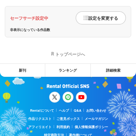
セーフサーチ設定中
設定を変更する
非表示になっている作品数
トップページへ
新刊
ランキング
詳細検索
Renta!について
ヘルプ
Q&A
お問い合わせ
作品リクエスト
ご意見ボックス
メールマガジン
アフィリエイト
利用規約
個人情報保護ポリシー
特定商取引法
著作権について