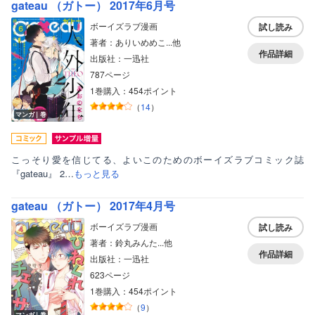
gateau （ガトー） 2017年6月号
ボーイズラブ漫画
試し読み
著者：ありいめめこ...他
作品詳細
出版社：一迅社
787ページ
1巻購入：454ポイント
（
14
）
マンガ｜巻
こっそり愛を信じてる、よいこのためのボーイズラブコミック誌
『gateau』 2…
もっと見る
gateau （ガトー） 2017年4月号
ボーイズラブ漫画
試し読み
著者：鈴丸みんた...他
作品詳細
出版社：一迅社
623ページ
1巻購入：454ポイント
（
9
）
マンガ｜巻