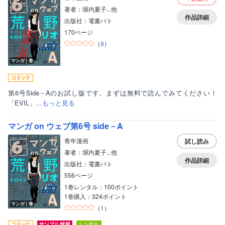
著者：塀内夏子...他
作品詳細
出版社：電書バト
170ページ
（
9
）
マンガ｜巻
第6号Side－Aのお試し版です。まずは無料で読んでみてください！
「EVIL」…
もっと見る
マンガ on ウェブ第6号 side－A
青年漫画
試し読み
著者：塀内夏子...他
作品詳細
出版社：電書バト
556ページ
1巻レンタル：100ポイント
1巻購入：324ポイント
マンガ｜巻
（
1
）