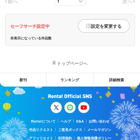
前へ
次へ
セーフサーチ設定中
設定を変更する
非表示になっている作品数
トップページへ
新刊
ランキング
詳細検索
Renta!について
ヘルプ
Q&A
お問い合わせ
作品リクエスト
ご意見ボックス
メールマガジン
アフィリエイト
利用規約
個人情報保護ポリシー