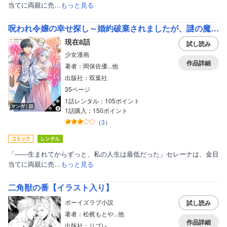
当てに両親に売…
もっと見る
呪われ令嬢の幸せ探し～婚約破棄されましたが、謎の魔法使いに出会って人生が変わりました～（コミック） 分冊版
現在8話
試し読み
少女漫画
作品詳細
著者：岡保佐優...他
出版社：双葉社
35ページ
1話レンタル：105ポイント
マンガ｜話
1話購入：150ポイント
（
3
）
「――生まれてからずっと、私の人生は最低だった」セレーナは、金目
当てに両親に売…
もっと見る
二角獣の番【イラスト入り】
ボーイズラブ小説
試し読み
著者：松梶もとや...他
作品詳細
出版社：リブレ