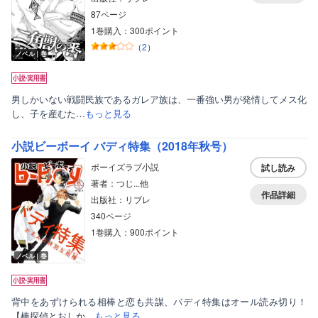
87ページ
1巻購入：300ポイント
（
2
）
ノベル｜巻
男しかいない戦闘民族であるガレア族は、一番強い男が発情してメス化
し、子を産むた…
もっと見る
小説ビーボーイ バディ特集（2018年秋号）
ボーイズラブ小説
試し読み
著者：つじ...他
作品詳細
出版社：リブレ
340ページ
1巻購入：900ポイント
ノベル｜巻
背中をあずけられる相棒と恋も共謀、バディ特集はオール読み切り！
【棒探偵とおしか…
もっと見る