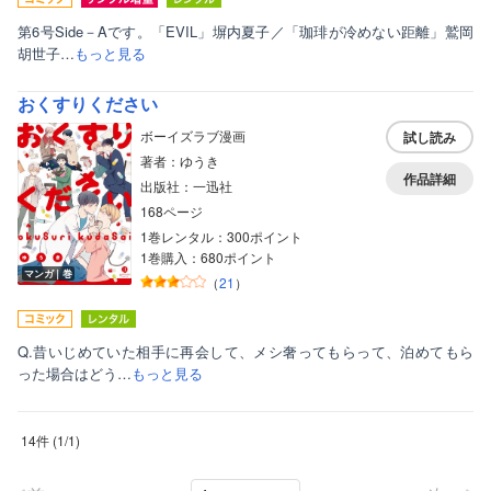
第6号Side－Aです。「EVIL」塀内夏子／「珈琲が冷めない距離」鷲岡
胡世子…
もっと見る
おくすりください
ボーイズラブ漫画
試し読み
著者：ゆうき
作品詳細
出版社：一迅社
168ページ
1巻レンタル：300ポイント
1巻購入：680ポイント
マンガ｜巻
（
21
）
Q.昔いじめていた相手に再会して、メシ奢ってもらって、泊めてもら
った場合はどう…
もっと見る
14件
(
1
/
1
)