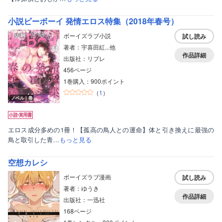
小説ビーボーイ 発情エロス特集（2018年春号）
ボーイズラブ小説
試し読み
著者：宇喜田紅...他
作品詳細
出版社：リブレ
456ページ
1巻購入：900ポイント
（
1
）
ノベル｜巻
エロス成分多めの1冊！【孤高の鳥人との運命】体と引き換えに最強の
鳥と取引した青…
もっと見る
空想カレシ
ボーイズラブ漫画
試し読み
著者：ゆうき
作品詳細
出版社：一迅社
168ページ