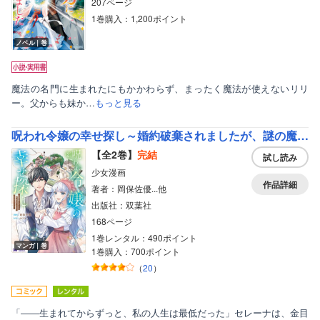
207ページ
1巻購入：1,200ポイント
ノベル｜巻
魔法の名門に生まれたにもかかわらず、まったく魔法が使えないリリ
ー。父からも妹か…
もっと見る
呪われ令嬢の幸せ探し～婚約破棄されましたが、謎の魔法使いに出会って人生が変わりました～（コミック）
【全2巻】
完結
試し読み
少女漫画
作品詳細
著者：岡保佐優...他
出版社：双葉社
168ページ
1巻レンタル：490ポイント
マンガ｜巻
1巻購入：700ポイント
（
20
）
「――生まれてからずっと、私の人生は最低だった」セレーナは、金目