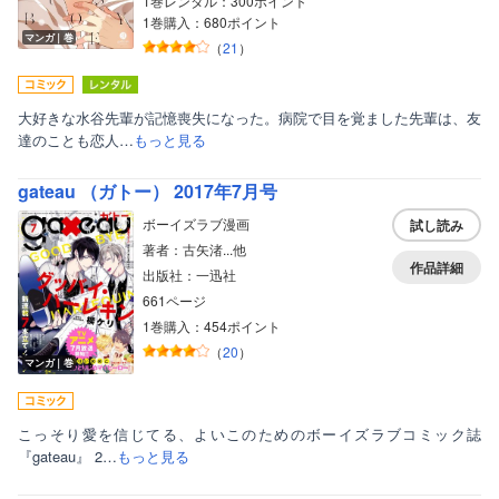
1巻レンタル：300ポイント
1巻購入：680ポイント
マンガ｜巻
（
21
）
大好きな水谷先輩が記憶喪失になった。病院で目を覚ました先輩は、友
達のことも恋人…
もっと見る
gateau （ガトー） 2017年7月号
ボーイズラブ漫画
試し読み
著者：古矢渚...他
作品詳細
出版社：一迅社
661ページ
ボーイズラブ
1巻購入：454ポイント
ティーンズラブ
（
20
）
マンガ｜巻
美女・美少女
女性写真集
こっそり愛を信じてる、よいこのためのボーイズラブコミック誌
『gateau』 2…
もっと見る