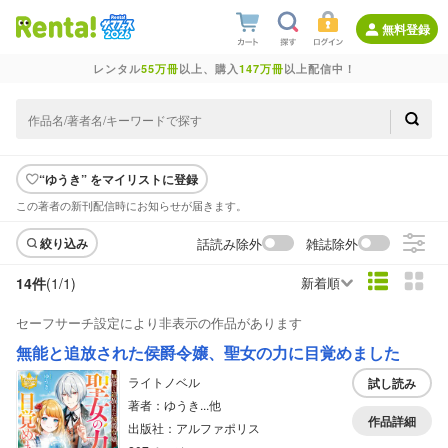
無料登録
レンタル
55万冊
以上、購入
147万冊
以上配信中！
“ゆうき” をマイリストに登録
この著者の新刊配信時にお知らせが届きます。
話読み除外
雑誌除外
絞り込み
14件
(1/
1
)
新着順
セーフサーチ設定により非表示の作品があります
無能と追放された侯爵令嬢、聖女の力に目覚めました
ライトノベル
試し読み
著者：ゆうき...他
作品詳細
出版社：アルファポリス