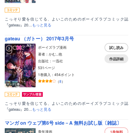
こっそり愛を信じてる、よいこのためのボーイズラブコミック誌
『gateau』20…
もっと見る
gateau （ガトー） 2017年3月号
ボーイズラブ漫画
試し読み
著者：かむ...他
作品詳細
出版社：一迅社
531ページ
1巻購入：454ポイント
（
8
）
マンガ｜巻
こっそり愛を信じてる、よいこのためのボーイズラブコミック誌
『gateau』20…
もっと見る
マンガ on ウェブ第6号 side－A 無料お試し版〔雑誌〕
青年漫画
1巻
無料