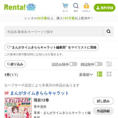
無料登録
レンタル
55万冊
以上、購入
147万冊
以上配信中！
“まんがタイムきららキャラット編集部” をマイリストに登録
この著者の新刊配信時にお知らせが届きます。
話読み除外
雑誌除外
絞り込み
1件
(1/
1
)
新着順
セーフサーチ設定により非表示の作品があります
まんがタイムきららキャラット
現在12巻
試し読み
青年漫画
作品詳細
著者：まんがタイムきららキャラット編
集部