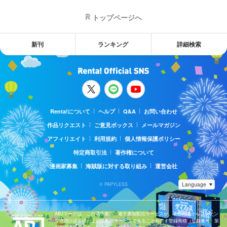
トップページへ
新刊
ランキング
詳細検索
Renta!について
ヘルプ
Q&A
お問い合わせ
作品リクエスト
ご意見ボックス
メールマガジン
アフィリエイト
利用規約
個人情報保護ポリシー
特定商取引法
著作権について
漫画家募集
海賊版に対する取り組み
運営会社
© PAPYLESS
ABJマークは、この電子書店・電子書籍配信サービスが、著作権者からコンテン
ツ使用許諾を得た正規版配信サービスであることを示す登録商標（登録番号 第