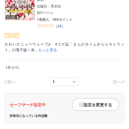
出版社：芳文社
207ページ
マンガ｜巻
1巻購入：360ポイント
（
28
）
かわいさニューウェーブ♪ 4コマ誌「まんがタイムきららキャラッ
ト」の電子版！表…
もっと見る
ボーイズラブ
ティーンズラブ
1件
(
1
/
1
)
美女・美少女
前へ
次へ
女性写真集
セーフサーチ設定中
設定を変更する
非表示になっている作品数