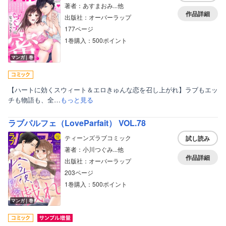
著者：あすまおみ...他
作品詳細
出版社：オーバーラップ
177ページ
1巻購入：500ポイント
マンガ｜巻
【ハートに効くスウィート＆エロきゅんな恋を召し上がれ】ラブもエッ
チも物語も、全…
もっと見る
ラブパルフェ（LoveParfait） VOL.78
ティーンズラブコミック
試し読み
著者：小川つぐみ...他
作品詳細
出版社：オーバーラップ
203ページ
1巻購入：500ポイント
マンガ｜巻