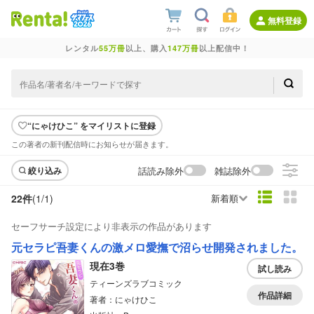
無料登録
レンタル
55万冊
以上、購入
147万冊
以上配信中！
“にゃけひこ” をマイリストに登録
この著者の新刊配信時にお知らせが届きます。
話読み除外
雑誌除外
絞り込み
22件
(1/
1
)
新着順
セーフサーチ設定により非表示の作品があります
元セラピ吾妻くんの激メロ愛撫で沼らせ開発されました。
現在3巻
試し読み
ティーンズラブコミック
作品詳細
著者：にゃけひこ