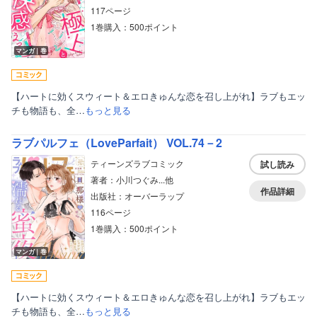
117ページ
1巻購入：500ポイント
ボーイズラブ
マンガ｜巻
ティーンズラブ
美女・美少女
【ハートに効くスウィート＆エロきゅんな恋を召し上がれ】ラブもエッ
チも物語も、全…
もっと見る
女性写真集
ラブパルフェ（LoveParfait） VOL.74－2
ティーンズラブコミック
試し読み
著者：小川つぐみ...他
作品詳細
出版社：オーバーラップ
116ページ
1巻購入：500ポイント
マンガ｜巻
【ハートに効くスウィート＆エロきゅんな恋を召し上がれ】ラブもエッ
チも物語も、全…
もっと見る