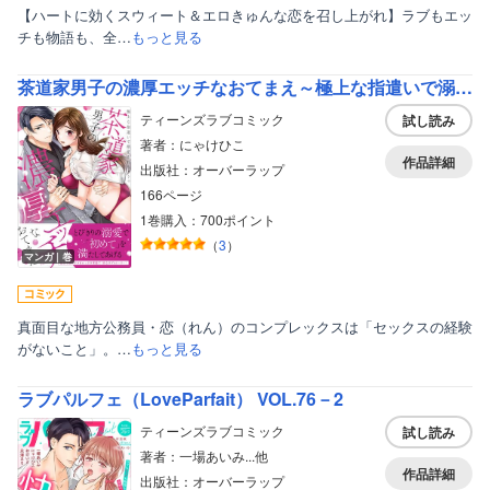
【ハートに効くスウィート＆エロきゅんな恋を召し上がれ】ラブもエッ
チも物語も、全…
もっと見る
茶道家男子の濃厚エッチなおてまえ～極上な指遣いで溺愛されちゃうっ【単行本版】【電子限定描き下ろし漫画付き】
ティーンズラブコミック
試し読み
著者：にゃけひこ
作品詳細
出版社：オーバーラップ
166ページ
1巻購入：700ポイント
（
3
）
マンガ｜巻
真面目な地方公務員・恋（れん）のコンプレックスは「セックスの経験
がないこと」。…
もっと見る
ラブパルフェ（LoveParfait） VOL.76－2
ティーンズラブコミック
試し読み
著者：一場あいみ...他
作品詳細
出版社：オーバーラップ