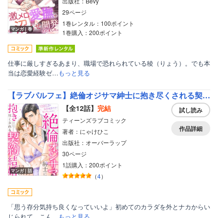
出版社：Bevy
29ページ
1巻レンタル：100ポイント
マンガ｜巻
1巻購入：200ポイント
仕事に厳しすぎるあまり、職場で恐れられている稜（りょう）。でも本
当は恋愛経験ゼ…
もっと見る
【ラブパルフェ】絶倫オジサマ紳士に抱き尽くされる契約結婚～1000万の溺愛絶頂テクで甘イキ止まらない
【全12話】
完結
試し読み
ティーンズラブコミック
作品詳細
著者：にゃけひこ
出版社：オーバーラップ
30ページ
1話購入：200ポイント
マンガ｜話
（
4
）
「思う存分気持ち良くなっていいよ」初めてのカラダを外とナカからい
じられて、こん…
もっと見る