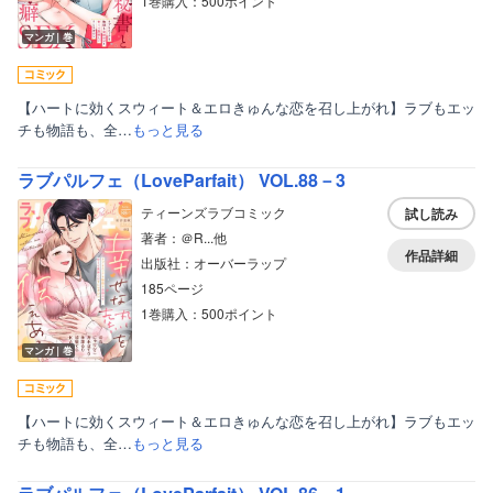
1巻購入：500ポイント
マンガ｜巻
【ハートに効くスウィート＆エロきゅんな恋を召し上がれ】ラブもエッ
チも物語も、全…
もっと見る
ラブパルフェ（LoveParfait） VOL.88－3
ティーンズラブコミック
試し読み
著者：＠R...他
作品詳細
出版社：オーバーラップ
185ページ
1巻購入：500ポイント
マンガ｜巻
【ハートに効くスウィート＆エロきゅんな恋を召し上がれ】ラブもエッ
チも物語も、全…
もっと見る