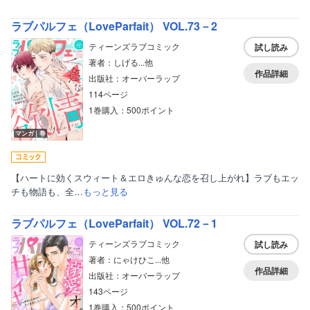
ラブパルフェ（LoveParfait） VOL.73－2
ティーンズラブコミック
試し読み
著者：しげる...他
作品詳細
出版社：オーバーラップ
114ページ
1巻購入：500ポイント
マンガ｜巻
【ハートに効くスウィート＆エロきゅんな恋を召し上がれ】ラブもエッ
チも物語も、全…
もっと見る
ラブパルフェ（LoveParfait） VOL.72－1
ティーンズラブコミック
試し読み
著者：にゃけひこ...他
作品詳細
出版社：オーバーラップ
143ページ
1巻購入：500ポイント