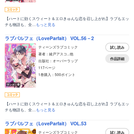
【ハートに効くスウィート＆エロきゅんな恋を召し上がれ】ラブもエッ
チも物語も、全…
もっと見る
ラブパルフェ（LoveParfait） VOL.56－2
ティーンズラブコミック
試し読み
著者：綾戸アスコ...他
作品詳細
出版社：オーバーラップ
117ページ
1巻購入：500ポイント
マンガ｜巻
【ハートに効くスウィート＆エロきゅんな恋を召し上がれ】ラブもエッ
チも物語も、全…
もっと見る
ラブパルフェ（LoveParfait） VOL.53
ティーンズラブコミック
試し読み