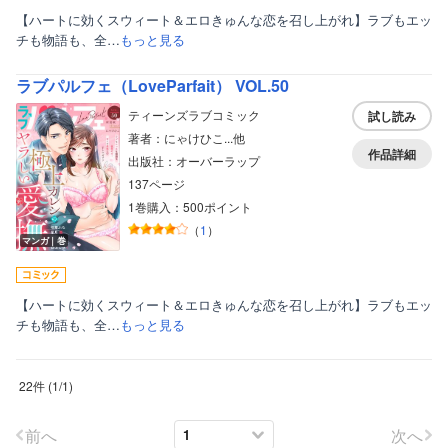
【ハートに効くスウィート＆エロきゅんな恋を召し上がれ】ラブもエッ
チも物語も、全…
もっと見る
ラブパルフェ（LoveParfait） VOL.50
ティーンズラブコミック
試し読み
著者：にゃけひこ...他
作品詳細
出版社：オーバーラップ
137ページ
1巻購入：500ポイント
（
1
）
マンガ｜巻
【ハートに効くスウィート＆エロきゅんな恋を召し上がれ】ラブもエッ
チも物語も、全…
もっと見る
22件
(
1
/
1
)
前へ
次へ