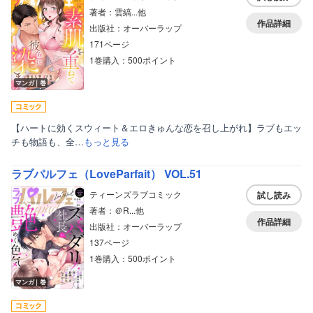
著者：雲縞...他
作品詳細
出版社：オーバーラップ
171ページ
1巻購入：500ポイント
マンガ｜巻
【ハートに効くスウィート＆エロきゅんな恋を召し上がれ】ラブもエッ
チも物語も、全…
もっと見る
ラブパルフェ（LoveParfait） VOL.51
ティーンズラブコミック
試し読み
著者：＠R...他
作品詳細
出版社：オーバーラップ
137ページ
1巻購入：500ポイント
マンガ｜巻