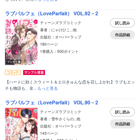
ラブパルフェ（LoveParfait） VOL.92－2
ティーンズラブコミック
試し読み
著者：にゃけひこ...他
作品詳細
出版社：オーバーラップ
180ページ
1巻購入：500ポイント
マンガ｜巻
【ハートに効くスウィート＆エロきゅんな恋を召し上がれ】ラブもエッ
チも物語も、全…
もっと見る
ラブパルフェ（LoveParfait） VOL.90－2
ティーンズラブコミック
試し読み
著者：雪中さくらの...他
作品詳細
出版社：オーバーラップ
143ページ