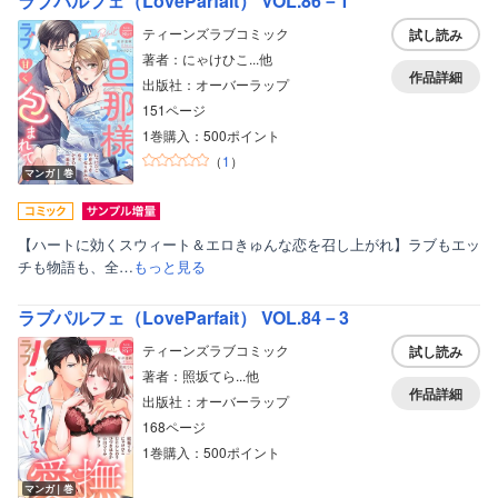
ラブパルフェ（LoveParfait） VOL.86－1
ティーンズラブコミック
試し読み
著者：にゃけひこ...他
作品詳細
出版社：オーバーラップ
151ページ
1巻購入：500ポイント
（
1
）
マンガ｜巻
【ハートに効くスウィート＆エロきゅんな恋を召し上がれ】ラブもエッ
チも物語も、全…
もっと見る
ラブパルフェ（LoveParfait） VOL.84－3
ティーンズラブコミック
試し読み
著者：照坂てら...他
作品詳細
出版社：オーバーラップ
168ページ
1巻購入：500ポイント
マンガ｜巻