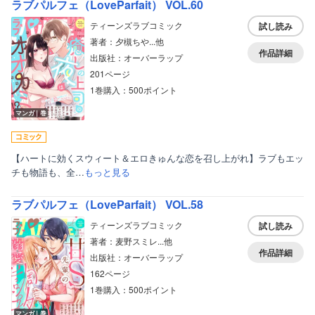
ラブパルフェ（LoveParfait） VOL.60
ティーンズラブコミック
試し読み
著者：夕槻ちや...他
作品詳細
出版社：オーバーラップ
201ページ
1巻購入：500ポイント
マンガ｜巻
【ハートに効くスウィート＆エロきゅんな恋を召し上がれ】ラブもエッ
チも物語も、全…
もっと見る
ラブパルフェ（LoveParfait） VOL.58
ティーンズラブコミック
試し読み
著者：麦野スミレ...他
作品詳細
出版社：オーバーラップ
162ページ
1巻購入：500ポイント
マンガ｜巻