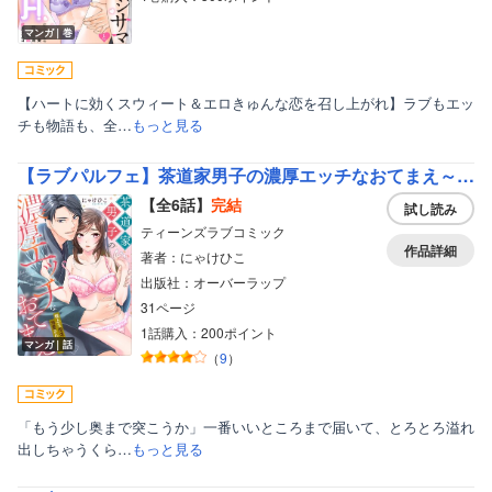
マンガ｜巻
【ハートに効くスウィート＆エロきゅんな恋を召し上がれ】ラブもエッ
チも物語も、全…
もっと見る
【ラブパルフェ】茶道家男子の濃厚エッチなおてまえ～極上な指遣いで溺愛されちゃうっ
【全6話】
完結
試し読み
ティーンズラブコミック
作品詳細
著者：にゃけひこ
出版社：オーバーラップ
31ページ
1話購入：200ポイント
マンガ｜話
（
9
）
「もう少し奥まで突こうか」一番いいところまで届いて、とろとろ溢れ
出しちゃうくら…
もっと見る