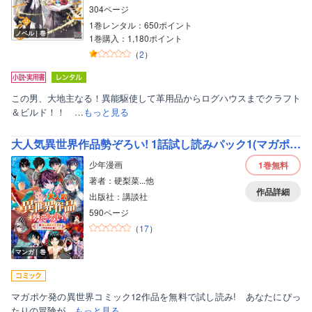
304ページ
1巻レンタル：650ポイント
ノベル｜巻
1巻購入：1,180ポイント
（
2
）
この男、大地主なる！異能駆使して革用品からログハウスまでクラフト
＆ビルド！！ …
もっと見る
大人気異世界作品勢ぞろい! 1話試し読みパック1(マガポケ版)
少年漫画
1巻
無料
著者：硬梨菜...他
作品詳細
出版社：講談社
590ページ
（
17
）
マンガ｜巻
マガポケ発の異世界コミック12作品を無料で試し読み! あなたにぴっ
たりの冒険が…
もっと見る