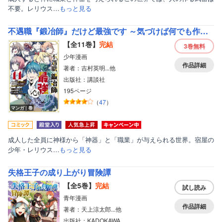
不要。レリウス…
もっと見る
不遇職『鍛冶師』だけど最強です ～気づけば何でも作れるようになっていた男ののんびりスローライフ～
【全11巻】
完結
3巻
無料
少年漫画
作品詳細
著者：吉村英明...他
出版社：講談社
195ページ
（
47
）
マンガ｜巻
成人した全員に神様から「神器」と「職業」が与えられる世界。宿屋の
少年・レリウス…
もっと見る
失格王子の成り上がり冒険譚
【全5巻】
完結
試し読み
青年漫画
作品詳細
著者：天上涼太郎...他
出版社：KADOKAWA