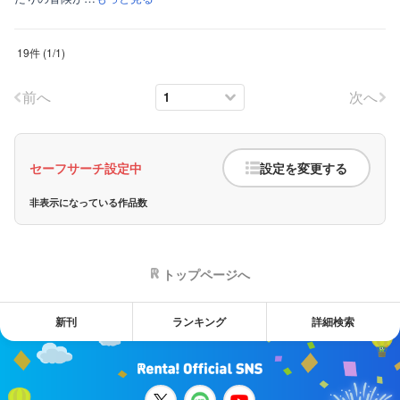
19件
(
1
/
1
)
前へ
次へ
セーフサーチ設定中
設定を変更する
非表示になっている作品数
トップページへ
新刊
ランキング
詳細検索