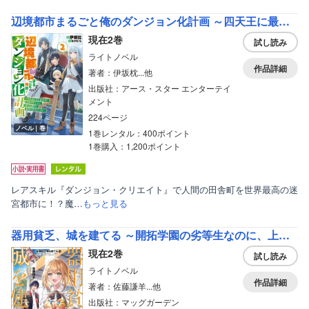
辺境都市まるごと俺のダンジョン化計画 ～四天王に最弱は無用と追放されたので、新たな仲間と最強の拠点をつくる～
現在2巻
試し読み
ライトノベル
作品詳細
著者：伊坂枕...他
出版社：アース・スター エンターテイ
メント
224ページ
ノベル｜巻
1巻レンタル：400ポイント
1巻購入：1,200ポイント
レアスキル『ダンジョン・クリエイト』で人間の田舎町を世界最高の迷
宮都市に！？魔…
もっと見る
器用貧乏、城を建てる ～開拓学園の劣等生なのに、上級職のスキルと魔法がすべて使えます～【電子版限定書き下ろしSS付】
現在2巻
試し読み
ライトノベル
作品詳細
著者：佐藤謙羊...他
出版社：マッグガーデン