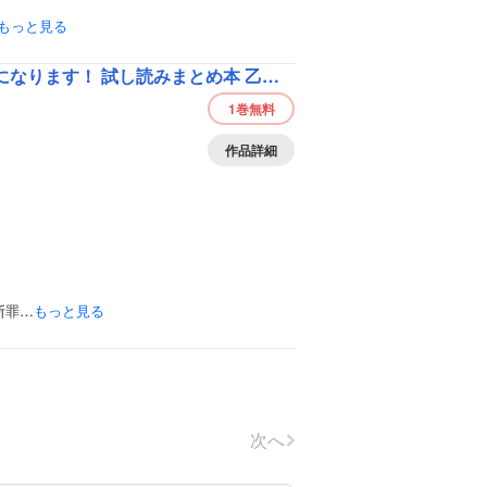
もっと見る
悪役令嬢になっても婚約破棄されても、今度こそ溺愛されて幸せになります！ 試し読みまとめ本 乙女ゲー・悪役令嬢編
1巻
無料
作品詳細
断罪…
もっと見る
次へ