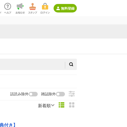
無料登録
話読み除外
雑誌除外
新着順
典付き】