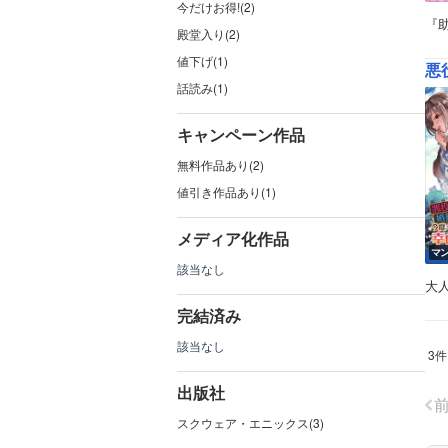
今だけお得!(2)
『助
殿堂入り(2)
値下げ(1)
話読み(1)
キャンペーン作品
無料作品あり(2)
値引き作品あり(1)
メディア化作品
マ
該当なし
大
完結済み
該当なし
3件
出版社
スクウェア・エニックス(3)