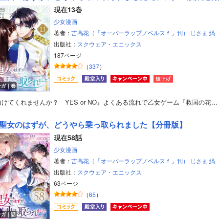
現在13巻
少女漫画
著者：
吉高花（「オーバーラップノベルスｆ」刊）
じさま
縞
出版社：
スクウェア・エニックス
187ページ
（
337
）
ンガ｜巻
けてくれませんか？ YES or NO』よくある流れで乙女ゲーム『救国の花…
聖女のはずが、どうやら乗っ取られました【分冊版】
現在58話
少女漫画
著者：
吉高花（「オーバーラップノベルスｆ」刊）
じさま
縞
出版社：
スクウェア・エニックス
63ページ
（
65
）
ンガ｜話