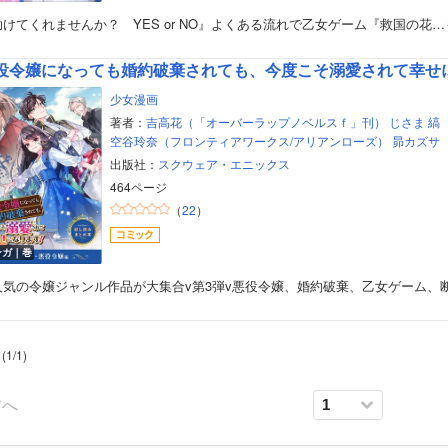
けてくれませんか？ YES or NO』よくある流れで乙女ゲーム『救国の花…
少女漫画
著者：
吉高花（「オーバーラップノベルスｆ」刊）
じさま
縞
空谷玲奈（フロンティアワークス/アリアンローズ）
昴カズサ
出版社：
スクウェア・エニックス
464ページ
（
22
）
ンガ｜巻
ボーイズラブ
人気の令嬢ジャンル作品が大集合v第3弾v悪役令嬢、婚約破棄、乙女ゲーム、
ティーンズラブ
(
1
/
1
)
美女・美少女
前へ
女性写真集