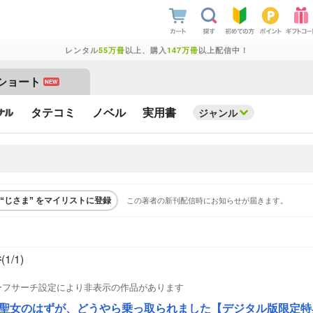
レンタル
55万冊
以上、購入
147万冊
以上配信中！
ショート
NEW
タテコミ
ノベル
実用書
ジャンル
この著者の新刊配信時にお知らせが届きます。
“じさま” をマイリストに登録
件
(1/
1
)
ーフサーチ設定により非表示の作品があります
聖女のはずが、どうやら乗っ取られました【デジタル版限定特