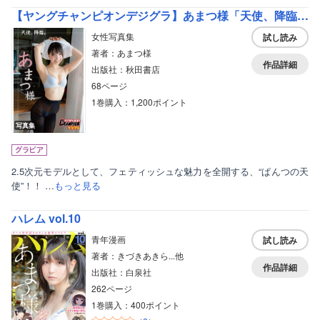
【ヤングチャンピオンデジグラ】あまつ様「天使、降臨。」
女性写真集
試し読み
著者：あまつ様
作品詳細
出版社：秋田書店
68ページ
1巻購入：1,200ポイント
写真集
2.5次元モデルとして、フェティッシュな魅力を全開する、“ぱんつの天
使”！！ …
もっと見る
ハレム vol.10
青年漫画
試し読み
著者：きづきあきら...他
作品詳細
出版社：白泉社
262ページ
1巻購入：400ポイント