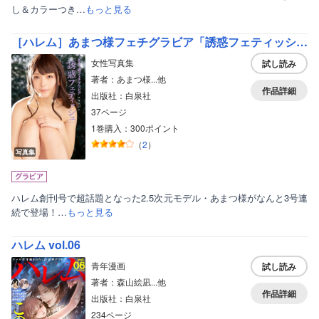
し＆カラーつき…
もっと見る
［ハレム］あまつ様フェチグラビア「誘惑フェティッシュ」【美麗版33P】
女性写真集
試し読み
著者：あまつ様...他
作品詳細
出版社：白泉社
37ページ
1巻購入：300ポイント
（
2
）
写真集
ハレム創刊号で超話題となった2.5次元モデル・あまつ様がなんと3号連
続で登場！…
もっと見る
ハレム vol.06
青年漫画
試し読み
著者：森山絵凪...他
作品詳細
出版社：白泉社
234ページ