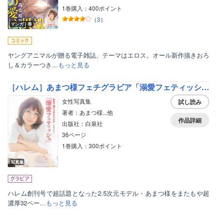
1巻購入：400ポイント
（
3
）
マンガ｜巻
ヤングアニマルが贈る電子雑誌、テーマはエロス。オール新作描きおろ
し＆カラーつき…
もっと見る
［ハレム］あまつ様フェチグラビア「溺愛フェティッシュ」【美麗版32P】
女性写真集
試し読み
著者：あまつ様...他
作品詳細
出版社：白泉社
36ページ
1巻購入：300ポイント
写真集
ハレム創刊号で超話題となった2.5次元モデル・あまつ様をまたもや超
濃厚32ペー…
もっと見る