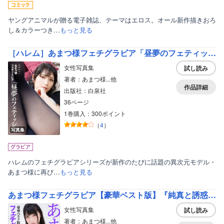
ヤングアニマルが贈る電子雑誌、テーマはエロス。オール新作描きおろ
し＆カラーつき…
もっと見る
［ハレム］あまつ様フェチグラビア「昼夢のフェティッシュ」【美麗版32P】
女性写真集
試し読み
著者：あまつ様...他
作品詳細
出版社：白泉社
36ページ
1巻購入：300ポイント
（
4
）
写真集
ハレムのフェチグラビアシリーズが新作のたびに話題の異次元モデル・
あまつ様に再び…
もっと見る
あまつ様フェチグラビア【豪華ベスト版】『純真と誘惑の青春』
女性写真集
試し読み
著者：あまつ様...他