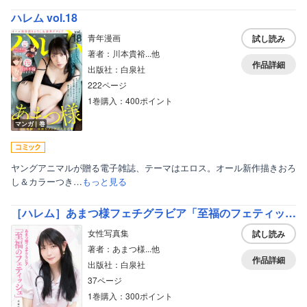
ハレム vol.18
青年漫画
試し読み
著者：川本貴裕...他
作品詳細
出版社：白泉社
222ページ
1巻購入：400ポイント
マンガ｜巻
ヤングアニマルが贈る電子雑誌、テーマはエロス。オール新作描きおろ
し＆カラーつき…
もっと見る
［ハレム］あまつ様フェチグラビア「至福のフェティッシュ」【美麗版33P】
女性写真集
試し読み
著者：あまつ様...他
作品詳細
出版社：白泉社
37ページ
1巻購入：300ポイント