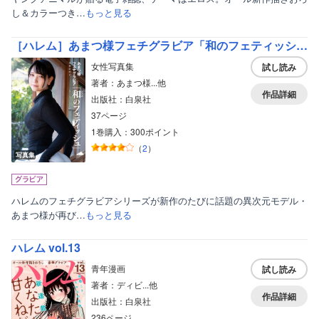
し＆カラーつき…
もっと見る
［ハレム］あまつ様フェチグラビア「和のフェティッシュ」【美麗版33P】
女性写真集
試し読み
著者：あまつ様...他
作品詳細
出版社：白泉社
37ページ
1巻購入：300ポイント
（
2
）
写真集
ハレムのフェチグラビアシリーズが新作のたびに話題の異次元モデル・
あまつ様が再び…
もっと見る
ハレム vol.13
青年漫画
試し読み
著者：ディビ...他
作品詳細
出版社：白泉社
236ページ