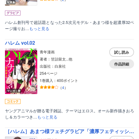
写真集
ハレム創刊号で超話題となった2.5次元モデル・あまつ様を超濃厚32ペ
ージ撮りお…
もっと見る
ハレム vol.02
青年漫画
試し読み
著者：甘詰留太...他
作品詳細
出版社：白泉社
254ページ
1巻購入：400ポイント
（
4
）
マンガ｜巻
ヤングアニマルが贈る電子雑誌、テーマはエロス。オール新作描きおろ
し＆カラーつき…
もっと見る
［ハレム］あまつ様フェチグラビア「濃厚フェティッシュ」【美麗版32P】