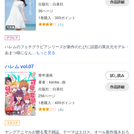
作品詳細
出版社：白泉社
36ページ
1巻購入：300ポイント
（
1
）
写真集
ハレムのフェチグラビアシリーズが新作のたびに話題の異次元モデル・
あまつ様になん…
もっと見る
ハレム vol.07
青年漫画
試し読み
著者：kanbe...他
作品詳細
出版社：白泉社
256ページ
1巻購入：400ポイント
（
4
）
マンガ｜巻
ヤングアニマルが贈る電子雑誌、テーマはエロス。オール新作描きおろ