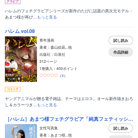
ハレムのフェチグラビアシリーズが新作のたびに話題の異次元モデル・
あまつ様が再び…
もっと見る
ハレム vol.08
青年漫画
試し読み
著者：森山絵凪...他
作品詳細
出版社：白泉社
312ページ
1巻購入：400ポイント
（
4
）
マンガ｜巻
ヤングアニマルが贈る電子雑誌、テーマはエロス。オール新作描きおろ
し＆カラーつき…
もっと見る
［ハレム］あまつ様フェチグラビア「純真フェティッシュ」【美麗版32P】
女性写真集
試し読み
著者：あまつ様...他