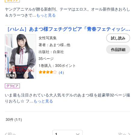
ヤングアニマルが贈る新創刊、テーマはエロス。オール新作描きおろし
＆カラーつきで…
もっと見る
［ハレム］あまつ様フェチグラビア「青春フェティッシュ」【美麗版32P】
女性写真集
試し読み
著者：あまつ様...他
作品詳細
出版社：白泉社
35ページ
1巻購入：300ポイント
（
4
）
写真集
いま最も注目されている大人気モデルのあまつ様を超豪華32ページ撮
りおろし☆ フ…
もっと見る
30件
(
1
/
1
)
前へ
次へ