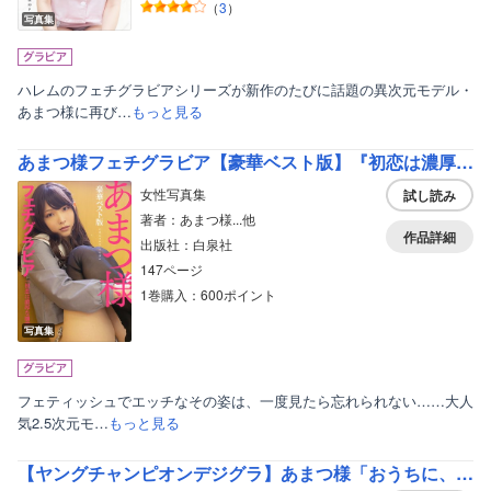
（
3
）
写真集
ハレムのフェチグラビアシリーズが新作のたびに話題の異次元モデル・
あまつ様に再び…
もっと見る
あまつ様フェチグラビア【豪華ベスト版】『初恋は濃厚な溺愛』
女性写真集
試し読み
著者：あまつ様...他
作品詳細
出版社：白泉社
147ページ
1巻購入：600ポイント
写真集
フェティッシュでエッチなその姿は、一度見たら忘れられない……大人
気2.5次元モ…
もっと見る
【ヤングチャンピオンデジグラ】あまつ様「おうちに、あまつ様」