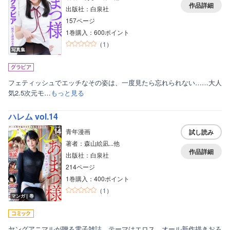
作品詳細
出版社：白泉社
157ページ
1巻購入：600ポイント
（
1
）
写真集
フェティッシュでエッチなその姿は、一度見たら忘れられない……大人
気2.5次元モ…
もっと見る
ハレム vol.14
青年漫画
試し読み
著者：森山絵凪...他
作品詳細
出版社：白泉社
214ページ
1巻購入：400ポイント
（
1
）
マンガ｜巻
ヤングアニマルが贈る電子雑誌、テーマはエロス。オール新作描きおろ