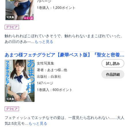
73ページ
1巻購入：1,200ポイント
写真集
触れられればこぼれていきそうで、触れられないままこぼれていった、
あの日のきみ―…
もっと見る
あまつ様フェチグラビア【豪華ベスト版】『聖女と密着。ときどき海辺』
女性写真集
試し読み
著者：あまつ様...他
作品詳細
出版社：白泉社
147ページ
1巻購入：600ポイント
写真集
フェティッシュでエッチなその姿は、一度見たら忘れられない……大人
気2.5次元モ…
もっと見る