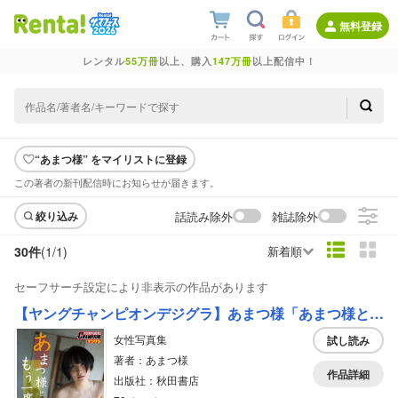
無料登録
レンタル
55万冊
以上、購入
147万冊
以上配信中！
“あまつ様” をマイリストに登録
この著者の新刊配信時にお知らせが届きます。
話読み除外
雑誌除外
絞り込み
30件
(1/
1
)
新着順
セーフサーチ設定により非表示の作品があります
【ヤングチャンピオンデジグラ】あまつ様「あまつ様と、もう一度。」
女性写真集
試し読み
著者：あまつ様
作品詳細
出版社：秋田書店