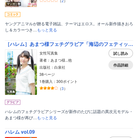
（
2
）
マンガ｜巻
ヤングアニマルが贈る電子雑誌、テーマはエロス。オール新作描きおろ
し＆カラーつき…
もっと見る
［ハレム］あまつ様フェチグラビア「海辺のフェティッシュ」【美麗版34P】
女性写真集
試し読み
著者：あまつ様...他
作品詳細
出版社：白泉社
38ページ
1巻購入：300ポイント
（
3
）
ボーイズラブ
写真集
ティーンズラブ
美女・美少女
ハレムのフェチグラビアシリーズが新作のたびに話題の異次元モデル・
あまつ様が再び…
もっと見る
女性写真集
ハレム vol.09