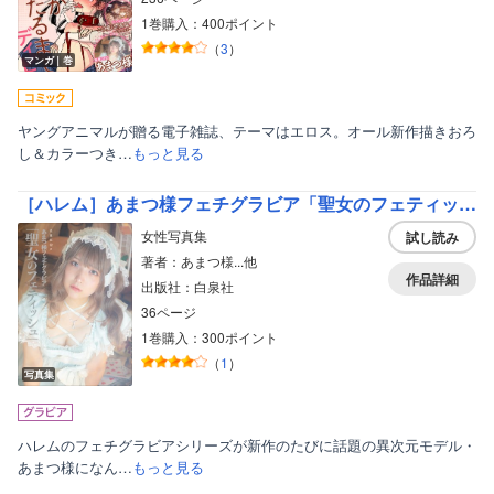
1巻購入：400ポイント
（
3
）
マンガ｜巻
ヤングアニマルが贈る電子雑誌、テーマはエロス。オール新作描きおろ
し＆カラーつき…
もっと見る
［ハレム］あまつ様フェチグラビア「聖女のフェティッシュ」【美麗版32P】
女性写真集
試し読み
著者：あまつ様...他
作品詳細
出版社：白泉社
36ページ
1巻購入：300ポイント
（
1
）
写真集
ハレムのフェチグラビアシリーズが新作のたびに話題の異次元モデル・
あまつ様になん…
もっと見る