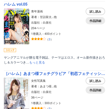
ハレム vol.05
青年漫画
試し読み
著者：甘詰留太...他
作品詳細
出版社：白泉社
204ページ
1巻購入：400ポイント
（
3
）
マンガ｜巻
ヤングアニマルが贈る電子雑誌、テーマはエロス。オール新作描きおろ
し＆カラーつき…
もっと見る
［ハレム］あまつ様フェチグラビア「初恋フェティッシュ」【美麗版32P】
女性写真集
試し読み
著者：あまつ様...他
作品詳細
出版社：白泉社
36ページ
1巻購入：300ポイント
（
2
）