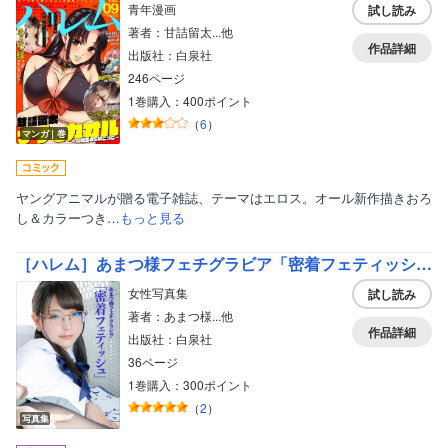
青年漫画
試し読み
著者：甘詰留太...他
作品詳細
出版社：白泉社
246ページ
1巻購入：400ポイント
（
6
）
マンガ｜巻
ヤングアニマルが贈る電子雑誌、テーマはエロス。オール新作描きおろ
し＆カラーつき…
もっと見る
［ハレム］あまつ様フェチグラビア「密着フェティッシュ」【美麗版32P】
女性写真集
試し読み
著者：あまつ様...他
作品詳細
出版社：白泉社
36ページ
1巻購入：300ポイント
（
2
）
写真集