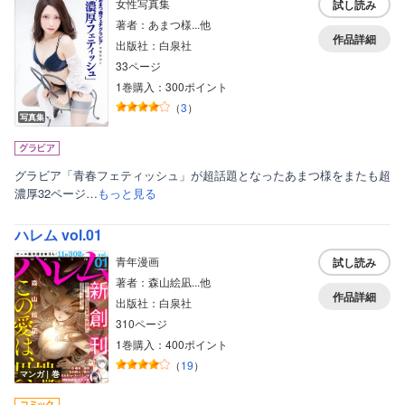
女性写真集
試し読み
著者：あまつ様...他
作品詳細
出版社：白泉社
33ページ
1巻購入：300ポイント
（
3
）
写真集
グラビア「青春フェティッシュ」が超話題となったあまつ様をまたも超
濃厚32ページ…
もっと見る
ハレム vol.01
青年漫画
試し読み
著者：森山絵凪...他
作品詳細
出版社：白泉社
310ページ
1巻購入：400ポイント
（
19
）
マンガ｜巻