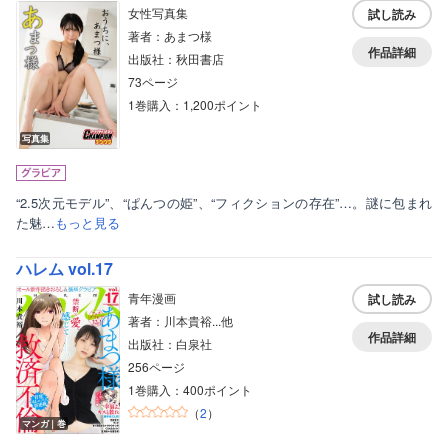
女性写真集
試し読み
著者：あまつ様
作品詳細
出版社：秋田書店
73ページ
1巻購入：1,200ポイント
写真集
“2.5次元モデル”、“ぱんつの姫”、“フィクションの存在”…。謎に包まれ
た魅…
もっと見る
ハレム vol.17
青年漫画
試し読み
著者：川本貴裕...他
作品詳細
出版社：白泉社
256ページ
1巻購入：400ポイント
（
2
）
マンガ｜巻