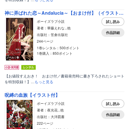
神に弄ばれた恋～Andalucia～【おまけ付】（イラスト付き）
ボーイズラブ小説
試し読み
著者：華藤えれな...他
作品詳細
出版社：笠倉出版社
244ページ
1巻レンタル：500ポイント
1巻購入：850ポイント
ノベル｜巻
【お値段すえおき！ おまけ付／書籍発売時に書き下ろされたショート
を特別収録！】…
もっと見る
呪縛の血族【イラスト付】
ボーイズラブ小説
試し読み
著者：夜光花...他
作品詳細
出版社：大洋図書
222ページ