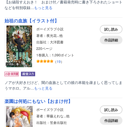
【お値段すえおき！ おまけ付／書籍発売時に書き下ろされたショート
などを特別収録…
もっと見る
始祖の血族【イラスト付】
ボーイズラブ小説
試し読み
著者：夜光花...他
作品詳細
出版社：大洋図書
220ページ
1巻購入：1,090ポイント
（
19
）
ノベル｜巻
ノアが大好きだけど、闇の血族としての彼の本能を疎ましく思ってしま
うマホロ。アル…
もっと見る
楽園は何処にもない【おまけ付】
ボーイズラブ小説
試し読み
著者：華藤えれな...他
作品詳細
出版社：笠倉出版社