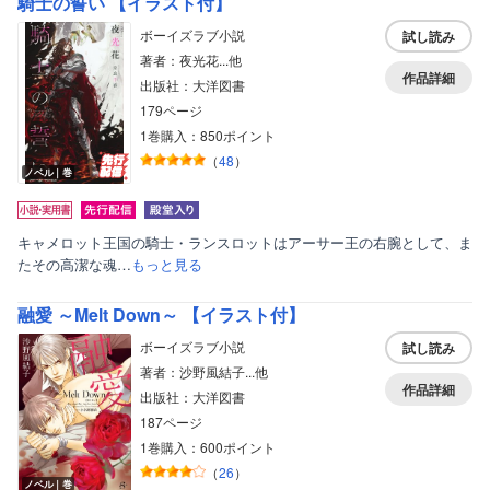
騎士の誓い 【イラスト付】
ボーイズラブ小説
試し読み
著者：夜光花...他
作品詳細
出版社：大洋図書
179ページ
1巻購入：850ポイント
（
48
）
ノベル｜巻
キャメロット王国の騎士・ランスロットはアーサー王の右腕として、ま
たその高潔な魂…
もっと見る
融愛 ～Melt Down～ 【イラスト付】
ボーイズラブ小説
試し読み
著者：沙野風結子...他
作品詳細
出版社：大洋図書
187ページ
1巻購入：600ポイント
（
26
）
ノベル｜巻