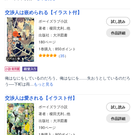
交渉人は嵌められる【イラスト付】
ボーイズラブ小説
試し読み
著者：榎田尤利...他
作品詳細
出版社：大洋図書
180ページ
1巻購入：850ポイント
（
35
）
ノベル｜巻
俺はなにをしているのだろう。俺はなにを……失おうとしているのだろ
う──下町は両…
もっと見る
交渉人は愛される【イラスト付】
ボーイズラブ小説
試し読み
著者：榎田尤利...他
作品詳細
出版社：大洋図書
190ページ
1巻購入：900ポイント