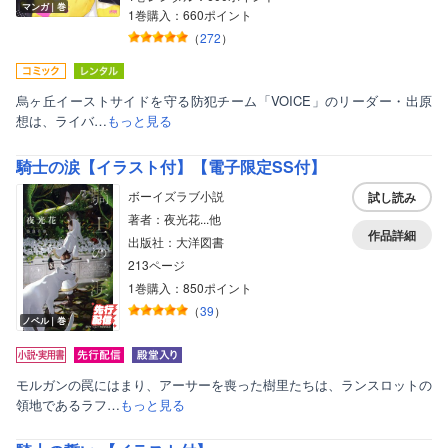
マンガ｜巻
1巻購入：660ポイント
（
272
）
烏ヶ丘イーストサイドを守る防犯チーム「VOICE」のリーダー・出原
想は、ライバ…
もっと見る
騎士の涙【イラスト付】【電子限定SS付】
ボーイズラブ小説
試し読み
著者：夜光花...他
作品詳細
出版社：大洋図書
213ページ
1巻購入：850ポイント
（
39
）
ノベル｜巻
モルガンの罠にはまり、アーサーを喪った樹里たちは、ランスロットの
領地であるラフ…
もっと見る