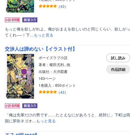
（
43
）
ノベル｜巻
もっと俺を欲しがれよ。俺がおまえを欲しいのと同じくらい、欲しがっ
てくれ──！下…
もっと見る
交渉人は諦めない【イラスト付】
ボーイズラブ小説
試し読み
著者：榎田尤利...他
作品詳細
出版社：大洋図書
163ページ
1巻購入：850ポイント
（
43
）
ノベル｜巻
ボーイズラブ
ティーンズラブ
「俺は先輩だけの男です……たとえなにがあろうと、絶対に」下町は両
国に芽吹ネゴオ…
もっと見る
美女・美少女
女性写真集
エス still recall