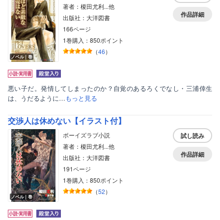
著者：榎田尤利...他
作品詳細
出版社：大洋図書
166ページ
1巻購入：850ポイント
（
46
）
ノベル｜巻
悪い子だ。発情してしまったのか？自覚のあるろくでなし・三浦倖生
は、うだるように…
もっと見る
交渉人は休めない【イラスト付】
ボーイズラブ小説
試し読み
著者：榎田尤利...他
作品詳細
出版社：大洋図書
191ページ
1巻購入：850ポイント
（
52
）
ノベル｜巻