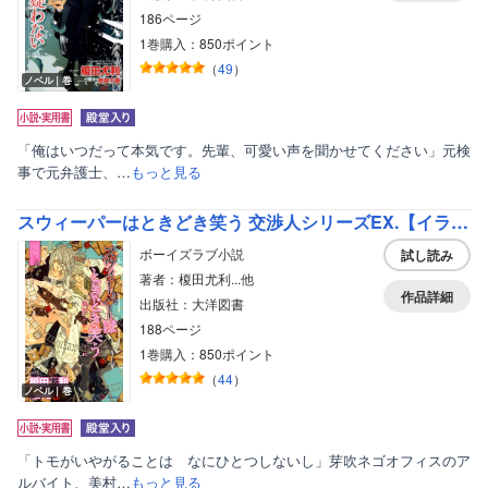
186ページ
1巻購入：850ポイント
（
49
）
ノベル｜巻
「俺はいつだって本気です。先輩、可愛い声を聞かせてください」元検
事で元弁護士、…
もっと見る
スウィーパーはときどき笑う 交渉人シリーズEX.【イラスト付】
ボーイズラブ小説
試し読み
著者：榎田尤利...他
作品詳細
出版社：大洋図書
188ページ
1巻購入：850ポイント
（
44
）
ノベル｜巻
「トモがいやがることは なにひとつしないし」芽吹ネゴオフィスのア
ルバイト、美村…
もっと見る