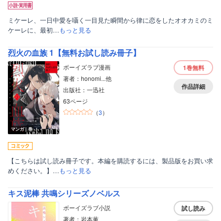
ミケーレ、一日中愛を囁く一目見た瞬間から律に恋をしたオオカミのミ
ケーレに、最初…
もっと見る
烈火の血族 1【無料お試し読み冊子】
ボーイズラブ漫画
1巻
無料
著者：honomi...他
作品詳細
出版社：一迅社
63ページ
（
3
）
マンガ｜巻
【こちらは試し読み冊子です。本編を購読するには、製品版をお買い求
めください。】…
もっと見る
キス泥棒 共鳴シリーズノベルス
ボーイズラブ小説
試し読み
著者：岩本薫