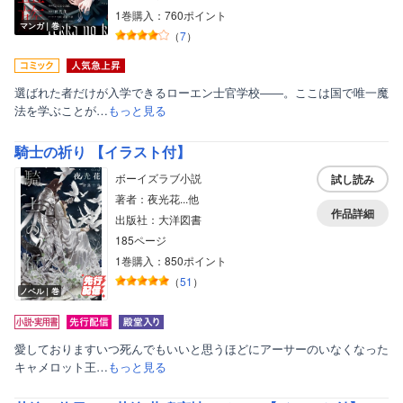
1巻購入：760ポイント
マンガ｜巻
（
7
）
選ばれた者だけが入学できるローエン士官学校――。ここは国で唯一魔
法を学ぶことが…
もっと見る
騎士の祈り 【イラスト付】
ボーイズラブ小説
試し読み
著者：夜光花...他
作品詳細
出版社：大洋図書
185ページ
1巻購入：850ポイント
（
51
）
ノベル｜巻
愛しておりますいつ死んでもいいと思うほどにアーサーのいなくなった
キャメロット王…
もっと見る