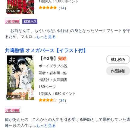
1巻購入：1,060ポイント
（
14
）
ノベル｜巻
──お前なんて、もういらない囚われの身となったジークフリートを守
るため、マホロ…
もっと見る
共鳴熱情 オメガバース【イラスト付】
【全2巻】
完結
試し読み
ボーイズラブ小説
作品詳細
著者：岩本薫...他
出版社：大洋図書
189ページ
1巻購入：980ポイント
ノベル｜巻
（
34
）
俺があんたの これからの人生を引き受ける医師として勤務していた遠
峰一紗の人生は…
もっと見る