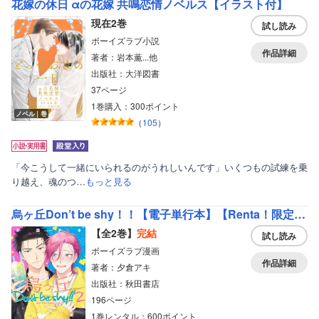
花嫁の休日 αの花嫁 共鳴恋情ノベルス【イラスト付】
現在2巻
試し読み
ボーイズラブ小説
作品詳細
著者：岩本薫...他
出版社：大洋図書
37ページ
1巻購入：300ポイント
ノベル｜巻
（
105
）
「今こうして一緒にいられるのがうれしいんです」いくつもの試練を乗
り越え、魂のつ…
もっと見る
烏ヶ丘Don’t be shy！！【電子単行本】【Renta！限定ペーパー付】
【全2巻】
完結
試し読み
ボーイズラブ漫画
作品詳細
著者：夕倉アキ
出版社：秋田書店
196ページ
1巻レンタル：600ポイント