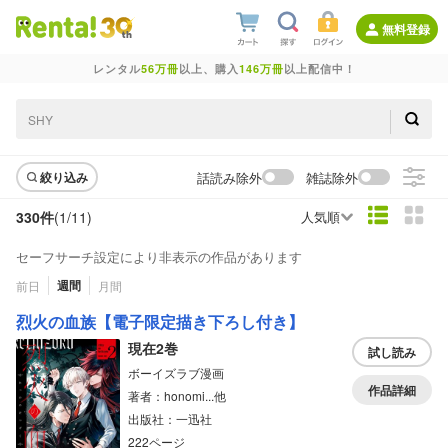
無料登録
レンタル
56万冊
以上、購入
146万冊
以上配信中！
話読み除外
雑誌除外
絞り込み
330件
(1/
11
)
人気順
セーフサーチ設定により非表示の作品があります
週間
前日
月間
烈火の血族【電子限定描き下ろし付き】
現在2巻
試し読み
ボーイズラブ漫画
作品詳細
著者：honomi...他
出版社：一迅社
222ページ