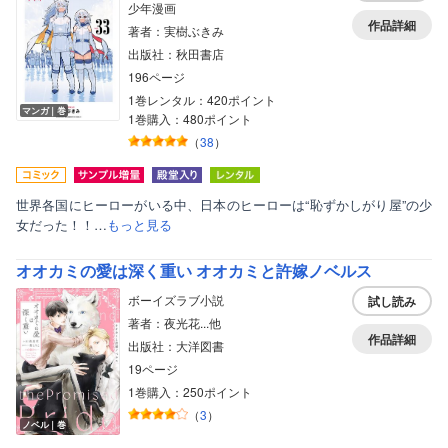
少年漫画
作品詳細
著者：実樹ぶきみ
出版社：秋田書店
196ページ
1巻レンタル：420ポイント
マンガ｜巻
1巻購入：480ポイント
（
38
）
世界各国にヒーローがいる中、日本のヒーローは“恥ずかしがり屋”の少
女だった！！…
もっと見る
オオカミの愛は深く重い オオカミと許嫁ノベルス
ボーイズラブ小説
試し読み
著者：夜光花...他
作品詳細
出版社：大洋図書
19ページ
1巻購入：250ポイント
（
3
）
ノベル｜巻