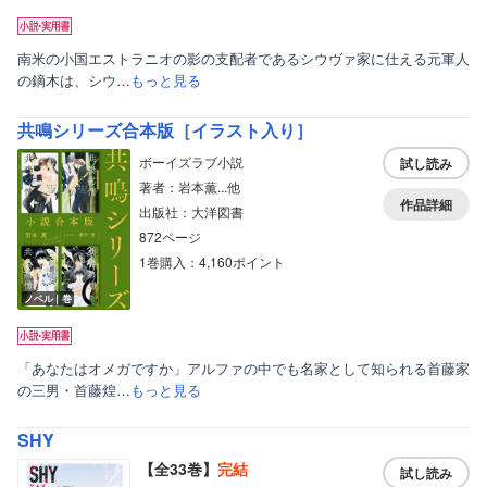
南米の小国エストラニオの影の支配者であるシウヴァ家に仕える元軍人
の鏑木は、シウ…
もっと見る
共鳴シリーズ合本版［イラスト入り］
ボーイズラブ小説
試し読み
著者：岩本薫...他
作品詳細
出版社：大洋図書
872ページ
1巻購入：4,160ポイント
ノベル｜巻
「あなたはオメガですか」アルファの中でも名家として知られる首藤家
の三男・首藤煌…
もっと見る
SHY
【全33巻】
完結
試し読み