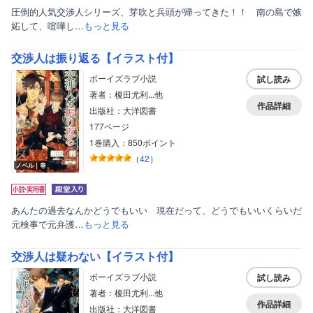
圧倒的人気交渉人シリーズ、芽吹と兵頭が帰ってきた！！ 南の島で嫉
妬して、喧嘩し…
もっと見る
交渉人は振り返る【イラスト付】
ボーイズラブ小説
試し読み
著者：榎田尤利...他
作品詳細
出版社：大洋図書
177ページ
1巻購入：850ポイント
（
42
）
ノベル｜巻
あんたの過去なんかどうでもいい 現在だって、どうでもいいくらいだ
元検事で元弁護…
もっと見る
交渉人は疑わない【イラスト付】
ボーイズラブ小説
試し読み
著者：榎田尤利...他
作品詳細
出版社：大洋図書