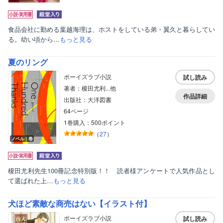
食品会社に勤める葉越海理は、ホストをしている弟・翼久と暮らしてい
る。幼い頃から…
もっと見る
夏のリング
ボーイズラブ小説
試し読み
著者：榎田尤利...他
作品詳細
出版社：大洋図書
64ページ
1巻購入：500ポイント
（
27
）
ノベル｜巻
榎田尤利先生100冊記念特別版！！ 読者様アンケートで人気作品とし
て選ばれた上…
もっと見る
犬ほど素敵な商売はない【イラスト付】
ボーイズラブ小説
試し読み