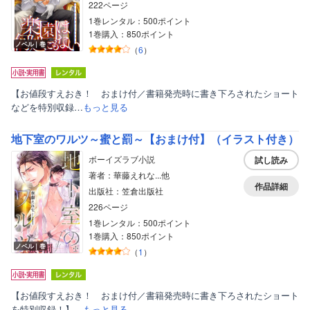
222ページ
1巻レンタル：500ポイント
1巻購入：850ポイント
ノベル｜巻
（
6
）
【お値段すえおき！ おまけ付／書籍発売時に書き下ろされたショート
などを特別収録…
もっと見る
地下室のワルツ～蜜と罰～【おまけ付】（イラスト付き）
ボーイズラブ小説
試し読み
著者：華藤えれな...他
作品詳細
出版社：笠倉出版社
226ページ
1巻レンタル：500ポイント
1巻購入：850ポイント
ノベル｜巻
（
1
）
【お値段すえおき！ おまけ付／書籍発売時に書き下ろされたショート
を特別収録！】…
もっと見る