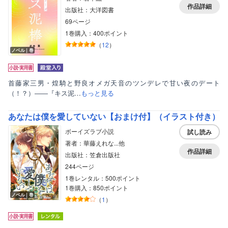
作品詳細
出版社：大洋図書
69ページ
1巻購入：400ポイント
（
12
）
ノベル｜巻
首藤家三男・煌騎と野良オメガ天音のツンデレで甘い夜のデート
（！？）――『キス泥…
もっと見る
あなたは僕を愛していない【おまけ付】（イラスト付き）
ボーイズラブ小説
試し読み
著者：華藤えれな...他
作品詳細
出版社：笠倉出版社
244ページ
1巻レンタル：500ポイント
1巻購入：850ポイント
ノベル｜巻
（
1
）