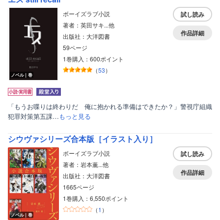
ボーイズラブ小説
試し読み
著者：英田サキ...他
作品詳細
出版社：大洋図書
59ページ
1巻購入：600ポイント
（
53
）
ノベル｜巻
「もうお喋りは終わりだ 俺に抱かれる準備はできたか？」警視庁組織
犯罪対策第五課…
もっと見る
シウヴァシリーズ合本版［イラスト入り］
ボーイズラブ小説
試し読み
著者：岩本薫...他
作品詳細
出版社：大洋図書
1665ページ
1巻購入：6,550ポイント
（
1
）
ノベル｜巻