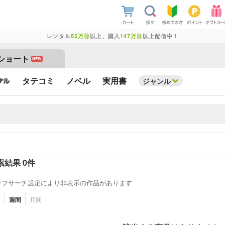
レンタル
55万冊
以上、購入
147万冊
以上配信中！
ショート
NEW
タテコミ
ノベル
実用書
ジャンル
索結果 0件
ーフサーチ設定により非表示の作品があります
日
週間
月間