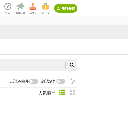
無料登録
話読み除外
雑誌除外
人気順