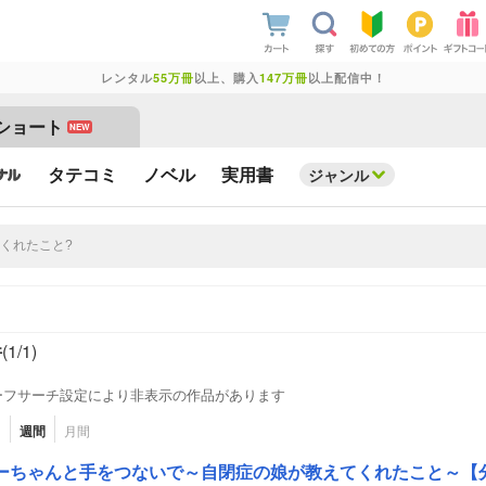
レンタル
55万冊
以上、購入
147万冊
以上配信中！
ショート
NEW
タテコミ
ノベル
実用書
ジャンル
件
(1/
1
)
ーフサーチ設定により非表示の作品があります
日
週間
月間
ーちゃんと手をつないで～自閉症の娘が教えてくれたこと～【