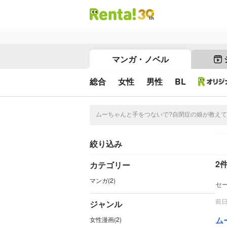
マンガ・ノベル
総合
女性
男性
BL
絞り込み
2
カテゴリー
マンガ(2)
セ
前
ジャンル
ム
女性漫画(2)