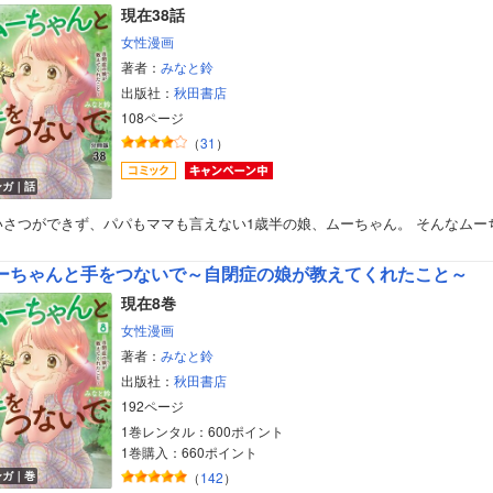
現在38話
女性漫画
著者：
みなと鈴
出版社：
秋田書店
108ページ
（
31
）
ンガ｜話
いさつができず、パパもママも言えない1歳半の娘、ムーちゃん。 そんなムー
ーちゃんと手をつないで～自閉症の娘が教えてくれたこと～
現在8巻
女性漫画
著者：
みなと鈴
出版社：
秋田書店
192ページ
1巻レンタル：600ポイント
1巻購入：660ポイント
ンガ｜巻
（
142
）