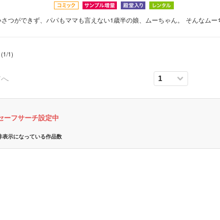
いさつができず、パパもママも言えない1歳半の娘、ムーちゃん。 そんなムー
(
1
/
1
)
前へ
ボーイズラブ
セーフサーチ設定中
ティーンズラブ
非表示になっている作品数
美女・美少女
女性写真集