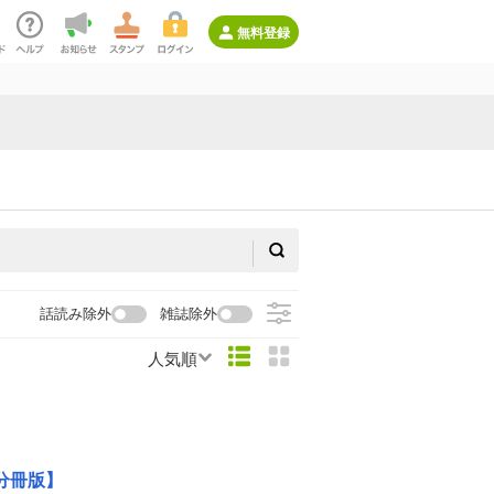
無料登録
話読み除外
雑誌除外
人気順
分冊版】