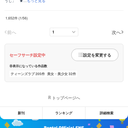
うじ」 ★…
もっと見る
1,652件
(
1
/
56
)
前へ
次へ
セーフサーチ設定中
設定を変更する
非表示になっている作品数
ティーンズラブ 205件
美女・美少女 32件
トップページへ
新刊
ランキング
詳細検索