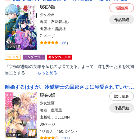
現在8話
1話
無料
少女漫画
作品詳細
著者：友麻碧...他
出版社：講談社
71ページ
（
26
）
マンガ｜話
「京極家悲願の英雄を産むのは澪である。よって、澪を娶った者を次期
当主とする――…
もっと見る
離婚するはずが、冷酷騎士の旦那さまに溺愛されていたようです
現在6話
試し読み
少女漫画
作品詳細
著者：鹿雨里
出版社：CLLENN
30ページ
1話購入：150ポイント
マンガ｜話
（
122
）