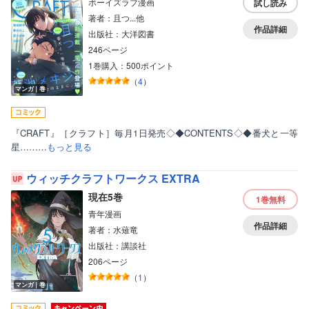
ボーイズラブ漫画
試し読み
著者：且つ...他
作品詳細
出版社：大洋図書
246ページ
1巻購入：500ポイント
（
4
）
マンガ｜巻
『CRAFT』［クラフト］毎月1日発売◇◆CONTENTS◇◆番犬と一等
星………
もっと見る
ウィッチクラフトワークス EXTRA
現在5巻
1巻
無料
青年漫画
作品詳細
著者：水薙竜
出版社：講談社
206ページ
（
1
）
マンガ｜巻