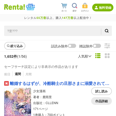
無料登録
レンタル
55万冊
以上、購入
147万冊
以上配信中！
話読み除外
雑誌除外
絞り込み
1,652件
(1/
56
)
人気順
セーフサーチ設定により非表示の作品があります
週間
前日
月間
離婚するはずが、冷酷騎士の旦那さまに溺愛されていたようです【コミックス版／描き下ろし特典つき】
少女漫画
試し読み
著者：鹿雨里
作品詳細
出版社：CLLENN
171ページ
1巻購入：700ポイント