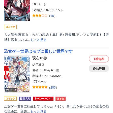
186ページ
1巻購入：875ポイント
（
16
）
マンガ｜巻
大人気作家高山しのぶの表紙！異世界×溺愛BLアンソロ第5弾！【表
紙】高山しのぶ…
もっと見る
乙女ゲー世界はモブに厳しい世界です
現在13巻
1巻
無料
少年漫画
作品詳細
著者：三嶋与夢...他
出版社：KADOKAWA
175ページ
（
283
）
マンガ｜巻
乙女ゲー世界に転生してしまったリオン。男は女を養うだけの家畜の様
な境遇に、過去…
もっと見る