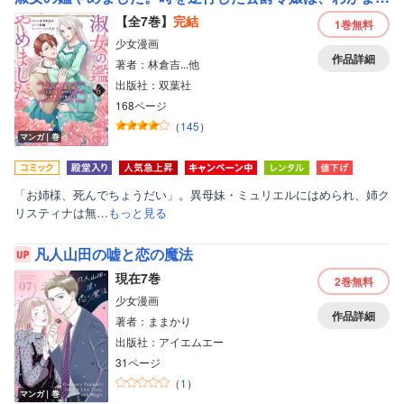
女性写真集
【全7巻】
完結
1巻
無料
少女漫画
作品詳細
著者：林倉吉...他
出版社：双葉社
168ページ
（
145
）
マンガ｜巻
「お姉様、死んでちょうだい」。異母妹・ミュリエルにはめられ、姉ク
リスティナは無…
もっと見る
凡人山田の嘘と恋の魔法
現在7巻
2巻
無料
少女漫画
作品詳細
著者：ままかり
出版社：アイエムエー
31ページ
（
1
）
マンガ｜巻