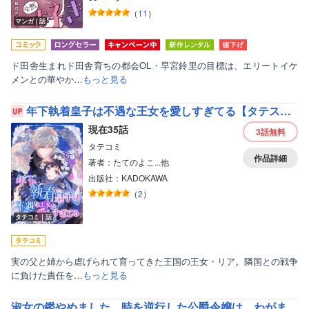
（
11
）
マンガ｜話
ド田舎生まれド田舎育ちの都会OL・早宮鈴里の目標は、エリートイケ
メンとの華やか…
もっと見る
年下執着皇子は不遇な王女を愛しすぎてる【タテスク】【フルカラー】
現在35話
3話
無料
タテコミ
作品詳細
著者：たてのよこ...他
出版社：KADOKAWA
（
2
）
タテコミ｜話
ボーイズラブ
実の父と姉から虐げられて育ってきた王国の王女・リア。隣国との戦争
ティーンズラブ
に負けた責任を…
もっと見る
美女・美少女
淑女の鑑やめました。時を逆行した公爵令嬢は、わがままな妹に振り回されないよう性格悪く生き延びます！（コミック）