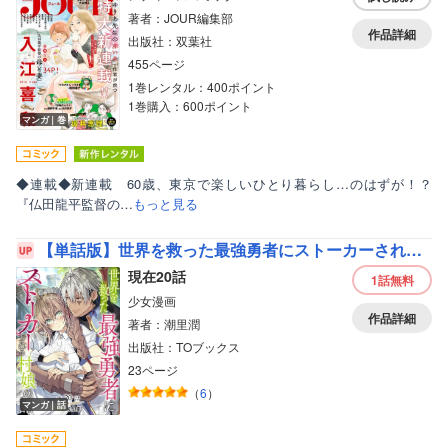
著者：JOUR編集部
作品詳細
出版社：双葉社
455ページ
1巻レンタル：400ポイント
1巻購入：600ポイント
マンガ｜巻
◆連載◆新連載 60歳、東京で楽しいひとり暮らし…のはずが！？
『仏田龍平監督の…
もっと見る
【単話版】世界を救った最強勇者にストーカーされる村娘の話
現在20話
1話
無料
少女漫画
作品詳細
著者：潮里潤
出版社：TOブックス
23ページ
（
6
）
マンガ｜話