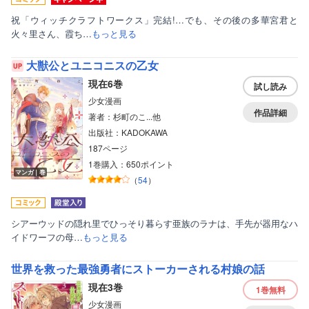
祝「ウィッチクラフトワークス」完結!…でも、その後の多華宮君と
火々里さん、霞ち…
もっと見る
大獣公とユニコニスの乙女
現在6巻
試し読み
少女漫画
作品詳細
著者：杉町のこ...他
出版社：KADOKAWA
187ページ
1巻購入：650ポイント
マンガ｜巻
（
54
）
シアーウッドの隠れ里でひっそり暮らす亜族のラナは、手先が器用なハ
イドワーフの母…
もっと見る
世界を救った最強勇者にストーカーされる村娘の話
現在3巻
1巻
無料
少女漫画