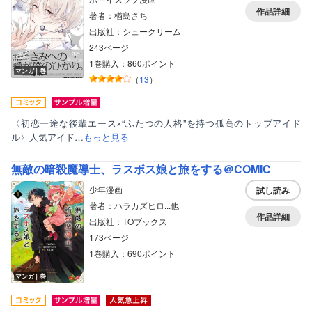
作品詳細
著者：楢島さち
出版社：シュークリーム
243ページ
1巻購入：860ポイント
マンガ｜巻
（
13
）
〈初恋一途な後輩エース×“ふたつの人格”を持つ孤高のトップアイド
ル〉人気アイド…
もっと見る
無敵の暗殺魔導士、ラスボス娘と旅をする＠COMIC
少年漫画
試し読み
著者：ハラカズヒロ...他
作品詳細
出版社：TOブックス
173ページ
1巻購入：690ポイント
マンガ｜巻