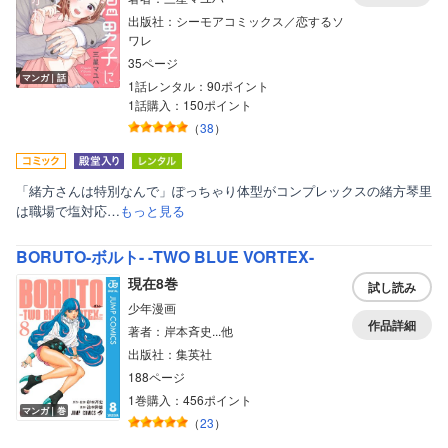
出版社：シーモアコミックス／恋するソ
ワレ
35ページ
マンガ｜話
1話レンタル：90ポイント
1話購入：150ポイント
（
38
）
「緒方さんは特別なんで」ぽっちゃり体型がコンプレックスの緒方琴里
は職場で塩対応…
もっと見る
BORUTO-ボルト- -TWO BLUE VORTEX-
現在8巻
試し読み
少年漫画
作品詳細
著者：岸本斉史...他
出版社：集英社
188ページ
1巻購入：456ポイント
マンガ｜巻
（
23
）