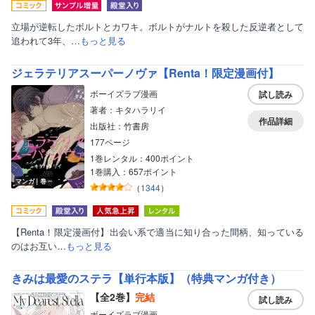
立場が逆転したボルトとカワキ。ボルトがナルトを殺した反逆者として
追われて3年、…
もっと見る
ジェラテリアスーパーノヴァ【Renta！限定漫画付】
ボーイズラブ漫画
試し読み
著者：キタハラリイ
作品詳細
出版社：竹書房
177ページ
1巻レンタル：400ポイント
1巻購入：657ポイント
マンガ｜巻
（
1344
）
【Renta！限定漫画付】出会い系で適当に知り合った間柄、知っている
のはお互い…
もっと見る
きみは最愛のステラ【単行本版】（特典マンガ付き）
【全2巻】
完結
試し読み
ボーイズラブ漫画