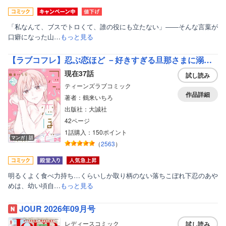
「私なんて、ブスでトロくて、誰の役にも立たない」――そんな言葉が
口癖になった山…
もっと見る
【ラブコフレ】忍ぶ恋ほど －好きすぎる旦那さまに溺愛されてます？－
現在37話
試し読み
ティーンズラブコミック
作品詳細
著者：鶴来いちろ
出版社：大誠社
42ページ
1話購入：150ポイント
マンガ｜話
（
2563
）
明るくよく食べ力持ち…くらいしか取り柄のない落ちこぼれ下忍のあや
めは、幼い頃自…
もっと見る
JOUR 2026年09月号
レディースコミック
試し読み