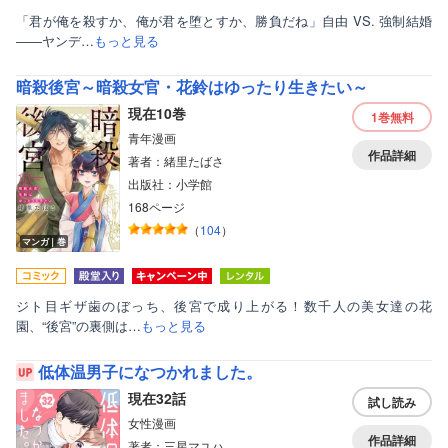
「君が俺を殺すか、俺が君を堕とすか、勝負だね」自由 VS. 強制結婚
――ヤンデ…
もっと見る
暗殺後宮～暗殺女官・花鈴はゆったり生きたい～
現在10巻
1巻
無料
青年漫画
作品詳細
著者：緒里たばさ
出版社：小学館
168ページ
（
104
）
マンガ｜巻
ジト目ギザ歯のぼっち、後宮で成り上がる！数千人の美女達の花
園、“後宮”の裏側は…
もっと見る
低体温男子になつかれました。
現在32話
試し読み
女性漫画
作品詳細
著者：三星マユハ