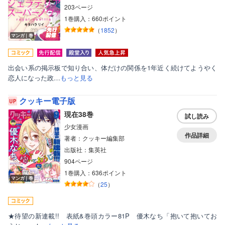
203ページ
1巻購入：660ポイント
（
1852
）
マンガ｜巻
出会い系の掲示板で知り合い、体だけの関係を1年近く続けてようやく
恋人になった政…
もっと見る
クッキー電子版
現在38巻
試し読み
少女漫画
作品詳細
著者：クッキー編集部
出版社：集英社
904ページ
1巻購入：636ポイント
マンガ｜巻
（
25
）
★待望の新連載!! 表紙&巻頭カラー81P 優木なち「抱いて抱いてお