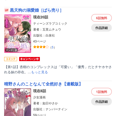
黒天狗の溺愛婚［ばら売り］
現在20話
6話
無料
ティーンズラブコミック
作品詳細
著者：五里ムチュウ
出版社：白泉社
43ページ
（
5
）
マンガ｜話
【第1話】杏樹のコンプレックスは「可愛い」「優秀」だとチヤホヤさ
れる妹の存在。…
もっと見る
晴野さんのことなんて全然好き【連載版】
現在8話
1話
無料
少女漫画
作品詳細
著者：如日やさか
出版社：ナンバーナイン
59ページ