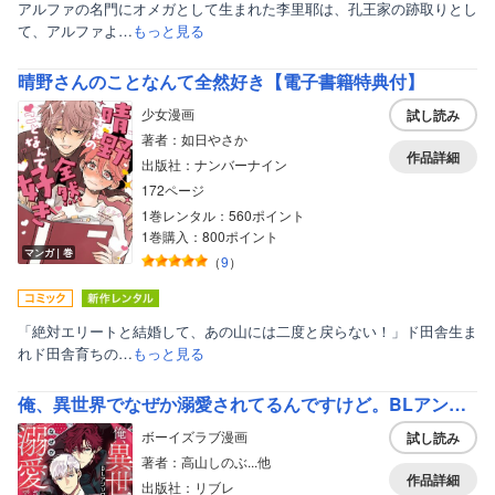
アルファの名門にオメガとして生まれた李里耶は、孔王家の跡取りとし
て、アルファよ…
もっと見る
晴野さんのことなんて全然好き【電子書籍特典付】
少女漫画
試し読み
著者：如日やさか
作品詳細
出版社：ナンバーナイン
172ページ
1巻レンタル：560ポイント
1巻購入：800ポイント
マンガ｜巻
（
9
）
「絶対エリートと結婚して、あの山には二度と戻らない！」ド田舎生ま
れド田舎育ちの…
もっと見る
俺、異世界でなぜか溺愛されてるんですけど。BLアンソロジー
ボーイズラブ漫画
試し読み
著者：高山しのぶ...他
作品詳細
出版社：リブレ