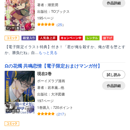
作品詳細
著者：潮里潤
出版社：TOブックス
195ページ
（
25
）
マンガ｜巻
【電子限定イラスト特典】付き！「君が俺を殺すか、俺が君を堕とす
か、勝負だね」自…
もっと見る
Ωの花燭 共鳴恋情【電子限定おまけマンガ付】
現在2巻
試し読み
ボーイズラブ漫画
作品詳細
著者：岩本薫...他
出版社：大洋図書
197ページ
1巻購入：720ポイント
マンガ｜巻
（
217
）