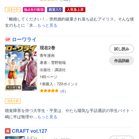
「離婚してください！」突然婚約破棄され落ち込むアイリス。そんな彼
女のもとに「氷…
もっと見る
ローワライ
現在2巻
試し読み
青年漫画
作品詳細
著者：雪野朝哉
出版社：講談社
185ページ
1巻購入：720ポイント
マンガ｜巻
（
6
）
聴覚障害を持つ大学生・平里は、やたら陽気な手話通訳の学生バイト・
嶋に半ば無理や…
もっと見る
CRAFT vol.127