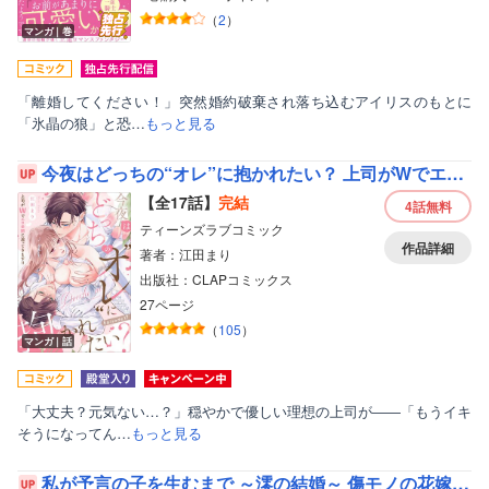
（
2
）
マンガ｜巻
「離婚してください！」突然婚約破棄され落ち込むアイリスのもとに
「氷晶の狼」と恐…
もっと見る
今夜はどっちの“オレ”に抱かれたい？ 上司がWでエロ全開に迫ってきます！！《Pinkcherie》
【全17話】
完結
4話
無料
ティーンズラブコミック
作品詳細
著者：江田まり
出版社：CLAPコミックス
27ページ
（
105
）
マンガ｜話
「大丈夫？元気ない…？」穏やかで優しい理想の上司が――「もうイキ
そうになってん…
もっと見る
私が予言の子を生むまで ～澪の結婚～ 傷モノの花嫁 外伝 分冊版