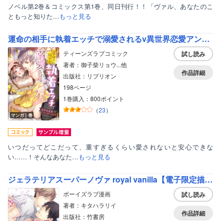
ノベル第2巻＆コミックス第1巻、同日刊行！！「ヴァル、あなたのこ
ともっと知りた…
もっと見る
運命の相手に執着エッチで溺愛されるv異世界恋愛アンソロジーコミック
ティーンズラブコミック
試し読み
著者：御子柴リョウ...他
作品詳細
出版社：リブリオン
198ページ
1巻購入：800ポイント
（
23
）
マンガ｜巻
いつだってどこだって、重すぎるくらい愛されないと安心できな
い……！そんなあなた…
もっと見る
ジェラテリアスーパーノヴァ royal vanilla【電子限定描き下ろし漫画付き】
ボーイズラブ漫画
試し読み
著者：キタハラリイ
作品詳細
出版社：竹書房