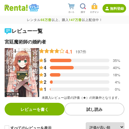
無料登録
レンタル
55万冊
以上、購入
147万冊
以上配信中！
レビュー一覧
宮廷魔術師の婚約者
4.1
197件
5
35%
4
40%
3
18%
2
4%
1
0%
マンガ｜巻
未購入レビューは星の評価（★）の対象外となります。
レビューを書く
試し読み
すべてのレビューを表示