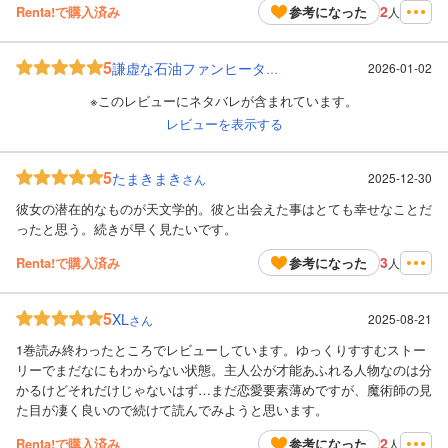
2
Renta!で購入済み
参考になった
人
5
2026-01-02
謙虚な石油ファンヒーター
さん
※このレビューにネタバレが含まれています。
レビューを表示する
5
たまきまき
2025-12-30
さん
彼女の潜在的なものが天文学的。彼と出会えた事はとても幸せなことだ
ったと思う。続きが早く見たいです。
3
Renta!で購入済み
参考になった
人
5
XL
2025-08-21
さん
1巻読み終わったところでレビューしています。ゆっくりすすむストー
リーでまだなにもわからない状態。主人公が才能あふれる人物なのは分
かるけどそれだけじゃないはず…まだ恋愛要素薄めですが、魔術師の見
た目が凄く良いので続けて読んでみようと思います。
2
Renta!で購入済み
参考になった
人