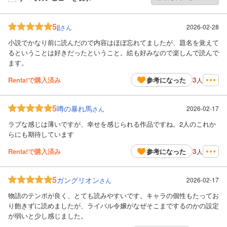
5
jj
2026-02-28
さん
小説でかなり前に読んだので内容はほぼ忘れてましたが、題名を覚えて
るということは好きだったということ。絵も好みなので楽しんで読んで
ます。
3
Renta!で購入済み
参考になった
人
5
噂の暴れ馬
2026-02-17
さん
ラブな感じは薄いですが、幸せを感じられる作品ですね。2人のこれか
らにも期待しています
3
Renta!で購入済み
参考になった
人
5
ガングリオン
2026-02-17
さん
物語のテンポが良く、とても読みやすいです。キャラの個性もたってお
り飽きずに読めましたが、ライバル令嬢がなぜそこまでするのかの設定
が弱いと少し感じました。