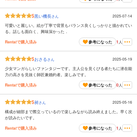
5
黒い機長
2025-07-14
さん
可愛いと麗しい。絵が丁寧で背景もバランス良くしっかりと描かれてい
る。話しも面白く、興味深かった．
1
Renta!で購入済み
参考になった
人
5
おさる
2025-05-19
さん
少女マンガらしいファンタジーです。主人公を見くびる者たちに潜在能
力の高さを見抜く師匠兼婚約者。楽しみです。
0
Renta!で購入済み
参考になった
人
5
昶
2025-05-16
さん
構成が細部まで際立っているので楽しみながら読み終えました。早く次
が読みたいです。
1
Renta!で購入済み
参考になった
人