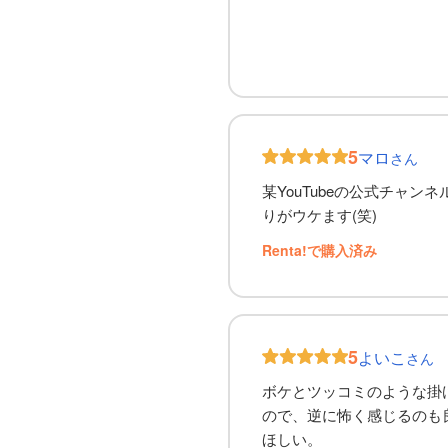
5
マロ
さん
某YouTubeの公式チャ
りがウケます(笑)
Renta!で購入済み
5
よいこ
さん
ボケとツッコミのような掛
ので、逆に怖く感じるのも
ほしい。