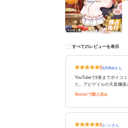
マンガ｜巻
すべてのレビューを表示
5
Ichika
さん
YouTubeで2巻までボ
た。アビゲイルの天真爛漫
Renta!で購入済み
5
レン
さん