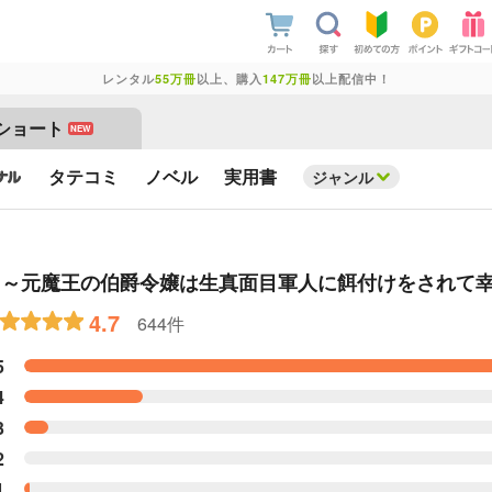
レンタル
55万冊
以上、購入
147万冊
以上配信中！
ショート
NEW
タテコミ
ノベル
実用書
ジャンル
 ～元魔王の伯爵令嬢は生真面目軍人に餌付けをされて
4.7
644件
5
4
3
2
1