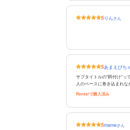
5
りん
さん
5
あまえびち
サブタイトルの”餌付け”っ
人のペースに巻き込まれな
Renta!で購入済み
5
mame
さん