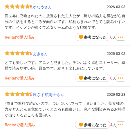
5
かなや
2026-03-03
さん
異世界に召喚されたのに放置された主人公が、周りの協力を得ながら自
分の生活をするところが面白いてす。絵柄もきれいでとても読みやすい
です。イケメンが多くて乙女ゲームのような印象です。
0
Renta!で購入済み
参考になった
人
5
あき
2026-03-02
さん
とても楽しいです。アニメも見ました。テンポよく進むストーリー。綺
麗で読みやすい絵。最高です。続きも楽しみにしています。
0
Renta!で購入済み
参考になった
人
5
茜さす航海士
2026-02-23
さん
4巻まで無料で読めたので、ついついハマってしまいました。聖女様の
力がどんどん目覚めていくところも面白いし、色々な馴染みあるお料理
が出てくるところも面白い。
4
Renta!で購入済み
参考になった
人