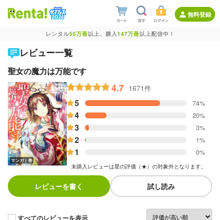
無料登録
レンタル
55万冊
以上、購入
147万冊
以上配信中！
レビュー一覧
聖女の魔力は万能です
4.7
1671件
5
74%
4
20%
3
3%
2
1%
1
0%
マンガ｜巻
未購入レビューは星の評価（★）の対象外となります。
レビューを書く
試し読み
すべてのレビューを表示