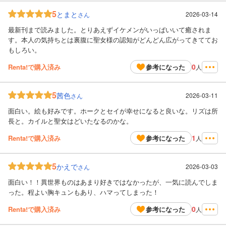
5
とまと
2026-03-14
さん
最新刊まで読みました。とりあえずイケメンがいっぱいいて癒されま
す。本人の気持ちとは裏腹に聖女様の認知がどんどん広がってきててお
もしろい。
0
Renta!で購入済み
参考になった
人
5
茜色
2026-03-11
さん
面白い。絵も好みです。ホークとセイが幸せになると良いな。リズは所
長と。カイルと聖女はどいたなるのかな。
1
Renta!で購入済み
参考になった
人
5
かえで
2026-03-03
さん
面白い！！異世界ものはあまり好きではなかったが、一気に読んでしま
った。程よい胸キュンもあり、ハマってしまった！
0
Renta!で購入済み
参考になった
人