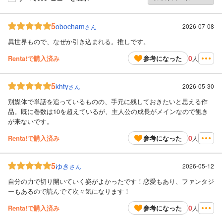
5
obocham
2026-07-08
さん
異世界もので、なぜか引き込まれる。推しです。
0
Renta!で購入済み
参考になった
人
5
khty
2026-05-30
さん
別媒体で単話を追っているものの、手元に残しておきたいと思える作
品。既に巻数は10を超えているが、主人公の成長がメインなので飽き
が来ないです。
0
Renta!で購入済み
参考になった
人
5
ゆき
2026-05-12
さん
自分の力で切り開いていく姿がよかったです！恋愛もあり、ファンタジ
ーもあるので読んでて次々気になります！
0
Renta!で購入済み
参考になった
人