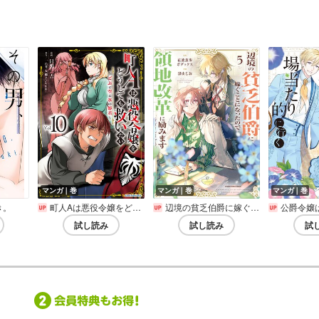
マンガ｜巻
マンガ｜巻
マンガ｜巻
き。
町人Aは悪役令嬢をどうしても救いたい ～どぶと空と氷の姫君～
辺境の貧乏伯爵に嫁ぐことになったので領地改革に励みます ～the letter from Boule～【電子書店共通特典イラスト付】
公爵令嬢は我が
試し読み
試し読み
試