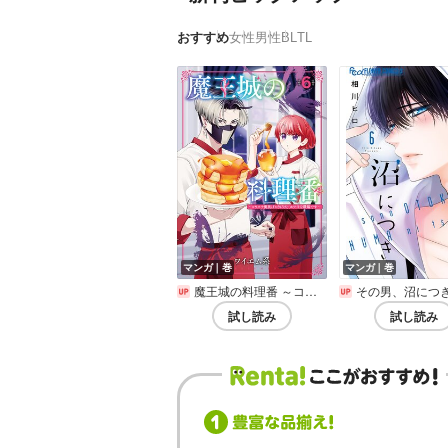
おすすめ
女性
男性
BL
TL
マンガ｜巻
マンガ｜巻
魔王城の料理番 ～コワモテ魔族ばかりだけど、ホワイトな職場です～
その男、沼につ
試し読み
試し読み