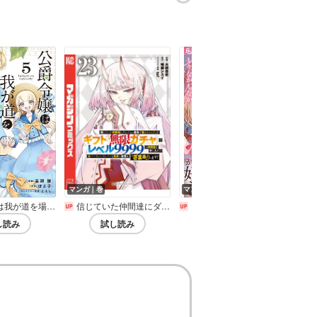
マンガ｜巻
マンガ｜巻
マン
道を場当たり的に行く
信じていた仲間達にダンジョン奥地で殺されかけたがギフト『無限ガチャ』でレベル9999の仲間達を手に入れて元パーティーメンバーと世界に復讐&『ざまぁ!』します!
お嬢様はお仕置きが好き
GA
し読み
試し読み
試し読み