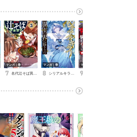
マンガ｜巻
マンガ｜巻
マンガ｜巻
タテコミ｜話
名代辻そば異世界店
シリアルキラー異世界に降り立つ
ゾンビのあふれた世界で俺だけが襲われない 時子 IF STORY