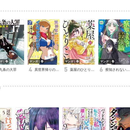
ガ｜巻
マンガ｜巻
マンガ｜巻
マンガ｜巻
九条の大罪
異世界帰りの勇者は、ダンジョンが出現した現実世界で、インフルエンサーになって金を稼ぎます！
薬屋のひとりごと
察知されない最強職
品