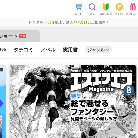
レンタル
55万冊
以上、購入
147万冊
以上配信中！
ショート
NEW
タテコミ
ノベル
実用書
ジャンル