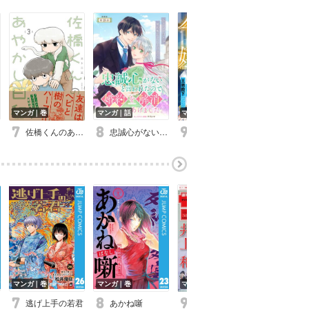
マンガ｜巻
マンガ｜話
マンガ｜巻
マンガ｜話
佐橋くんのあやかし日和【電子特典付き】
忠誠心がないと言われたので婚約を解消してあげました。 連載版
魔導書令嬢～伝説の魔導書を修復したら最強の精霊が味方になりました（クールな王弟殿下がなぜかいつもそばにいます）～【おまけ描き下ろし付き】
マンガ｜巻
マンガ｜巻
マンガ｜巻
マンガ｜巻
逃げ上手の若君
あかね噺
週刊少年サンデー
忘却バ