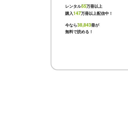
55
レンタル
万冊以上
147
購入
万冊以上配信中！
38,843
今なら
冊が
無料で読める！