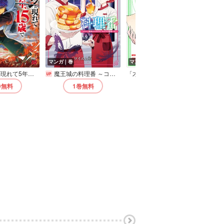
マンガ｜巻
マンガ｜巻
マン
ダンジョンが現れて5年、15歳でダンジョンに挑むことにした。
魔王城の料理番 ～コワモテ魔族ばかりだけど、ホワイトな職場です～
「才能の器」で目指す迷宮最深部 スキル横伸ばしのはずが、万能チートだった！
病弱な悪役令嬢
巻
無料
1巻
無料
1巻
無料