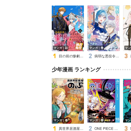
マンガ｜話
マンガ｜巻
マン
目の前の惨劇で前世を思い出したけど、あまりにも問題山積みでいっぱいいっぱいです。 連載版
病弱な悪役令嬢ですが、婚約者が過保護すぎて逃げ出したい（私たち犬猿の仲でしたよね！？）【Renta！限定版】
少年漫画 ランキング
マンガ｜巻
マンガ｜巻
マン
異世界居酒屋「のぶ」
ONE PIECE モノクロ版