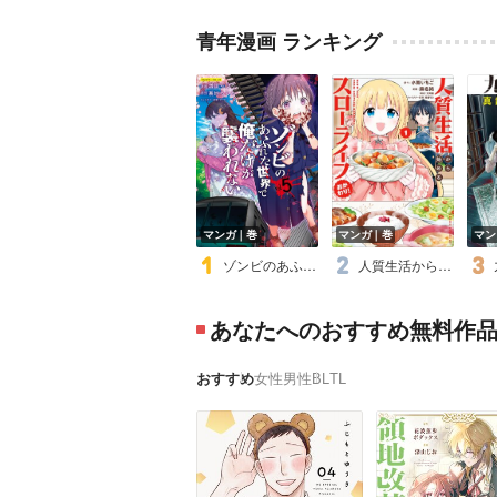
青年漫画 ランキング
マンガ｜巻
マンガ｜巻
マン
ゾンビのあふれた世界で俺だけが襲われない
人質生活から始めるスローライフ
あなたへのおすすめ無料作
おすすめ
女性
男性
BL
TL