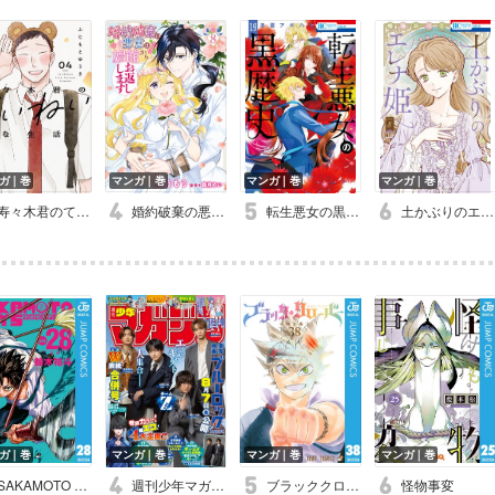
ガ｜巻
マンガ｜巻
マンガ｜巻
マンガ｜巻
寿々木君のていねいな生活
婚約破棄の悪意は娼館からお返しします
転生悪女の黒歴史
土かぶりのエレナ姫
ガ｜巻
マンガ｜巻
マンガ｜巻
マンガ｜巻
SAKAMOTO DAYS
週刊少年マガジン
ブラッククローバー
怪物事変