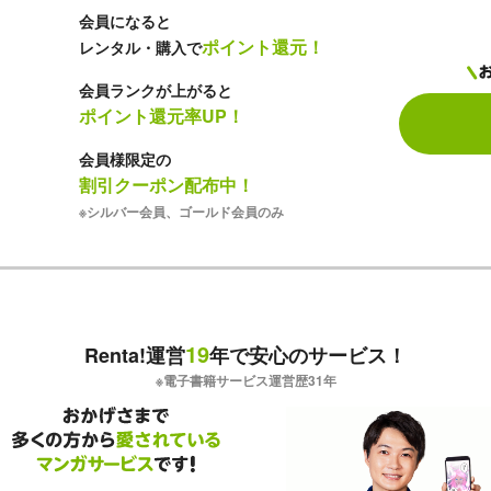
会員になると
ポイント還元！
レンタル・購入で
会員ランクが上がると
ポイント還元率UP！
会員様限定の
割引クーポン配布中！
※シルバー会員、ゴールド会員のみ
19
Renta!運営
年で安心のサービス！
※電子書籍サービス運営歴
31
年