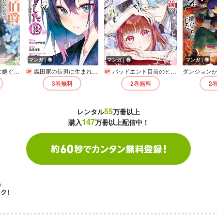
マンガ｜巻
マンガ｜巻
マンガ｜巻
～【電子書店共通特典イラスト付】
織田家の長男に生まれました～戦国時代に転生したけど、死にたくないので改革を起こします～
バッドエンド目前のヒロインに転生した私、今世では恋愛するつもりがチートな兄が離してくれません！？＠COMIC
3巻
無料
2巻
無料
2
55
レンタル
万冊以上
147
購入
万冊以上配信中！