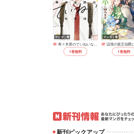
マンガ｜巻
マンガ｜巻
寿々木君のていねいな生活
辺境の貧乏伯爵に嫁ぐことになったので領地改革に励みます ～the letter from Boule
1巻
無料
1巻
無料
新刊ピックアップ