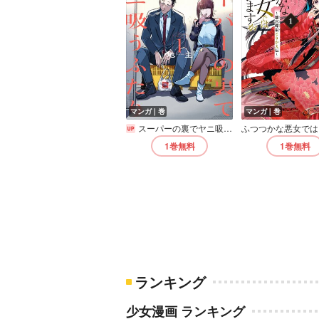
マンガ｜巻
マンガ｜巻
スーパーの裏でヤニ吸うふたり【デジタル版限定特典付き】
1巻
無料
1巻
無料
ランキング
少女漫画 ランキング