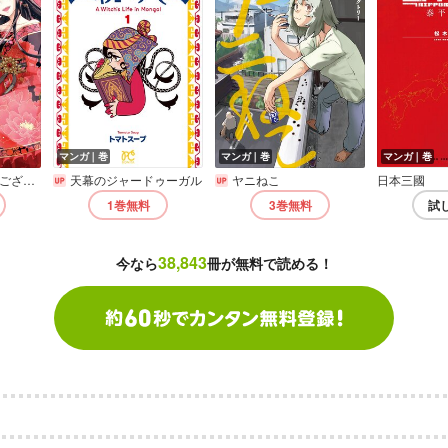
マンガ｜巻
マンガ｜巻
マンガ｜巻
ふつつかな悪女ではございますが ～雛宮蝶鼠とりかえ伝～【電子限定描き下ろし付き】
天幕のジャードゥーガル
ヤニねこ
日本三國
1巻
無料
3巻
無料
試
38,843
今なら
冊が無料で読める！